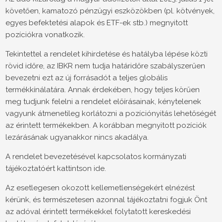
követően, kamatozó pénzügyi eszközökben (pl. kötvények,
egyes befektetési alapok és ETF-ek stb.) megnyitott
pozíciókra vonatkozik.
Tekintettel a rendelet kihirdetése és hatályba lépése közti
rövid időre, az IBKR nem tudja határidőre szabályszerűen
bevezetni ezt az új forrásadót a teljes globális
termékkínálatára. Annak érdekében, hogy teljes körűen
meg tudjunk felelni a rendelet előírásainak, kénytelenek
vagyunk átmenetileg korlátozni a pozíciónyitás lehetőségét
az érintett termékekben. A korábban megnyitott pozíciók
lezárásának ugyanakkor nincs akadálya.
A rendelet bevezetésével kapcsolatos kormányzati
tájékoztatóért kattintson ide.
Az esetlegesen okozott kellemetlenségekért elnézést
kérünk, és természetesen azonnal tájékoztatni fogjuk Önt
az adóval érintett termékekkel folytatott kereskedési