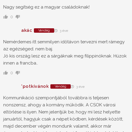
Nagy segítség ez a magyar családoknak!
0
akác
Vendég
3 éve
Nemérdemes itt semmilyen időtávon tervezni mert rámegy
az egézséged. nem baj.
Jó kis ország lesz ez a sárgáknak meg filippinóknak. Húzok
innen a francba..
0
'potkívánok
Vendég
3 éve
Kommunikáció szempontjából továbbra is teljesen
nonszensz, ahogy a kormány működik. A CSOK városi
eltörlése is ilyen. Nem jelentjük be, hogy mi lesz helyette
januártól, hagyjuk csak a népet ködben, kérdések között,
majd december végén mondunk valamit, akkor már