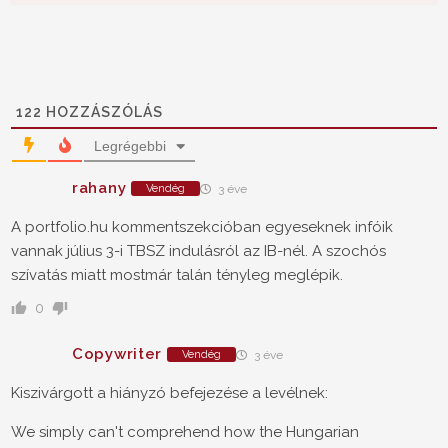
122
HOZZÁSZÓLÁS
Legrégebbi
rahany
Vendég
3 éve
A portfolio.hu kommentszekcióban egyeseknek infóik
vannak július 3-i TBSZ indulásról az IB-nél. A szochós
szívatás miatt mostmár talán tényleg meglépik.
0
Copywriter
Vendég
3 éve
Kiszivárgott a hiányzó befejezése a levélnek:
We simply can't comprehend how the Hungarian