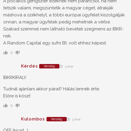
A pocakos gengszter ezeknek nem parancsol, ha nem
tetszik valami, megszüntetik a magyar céget, átrakják
máshová a székhelyt, a többi európai ügyfelet kiszolgálják
onnan, a magyar ügyfelek pedig mehetnek a vérbe.
Szabad szemmel nem látható bevételi szegmens az IBKR-
nek.
A Random Capital egy sufni Bt. volt ehhez képest.
0
Kérdés
Vendég
3 éve
IBKRKIRALY.
Tudnál ajánlani akkor párat? Hálás lennék érte.
Előre is köszi!
0
Kulombos
Vendég
3 éve
OFF (kicsit...)