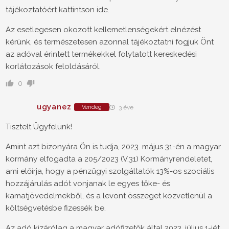
tájékoztatóért kattintson ide.
Az esetlegesen okozott kellemetlenségekért elnézést
kérünk, és természetesen azonnal tájékoztatni fogjuk Önt
az adóval érintett termékekkel folytatott kereskedési
korlátozások feloldásáról.
0
ugyanez
Vendég
3 éve
Tisztelt Ügyfelünk!
Amint azt bizonyára Ön is tudja, 2023. május 31-én a magyar
kormány elfogadta a 205/2023 (V.31) Kormányrendeletet,
ami előírja, hogy a pénzügyi szolgáltatók 13%-os szociális
hozzájárulás adót vonjanak le egyes tőke- és
kamatjövedelmekből, és a levont összeget közvetlenül a
költségvetésbe fizessék be.
Az adó kizárólag a magyar adófizetők által 2023. július 1-jét