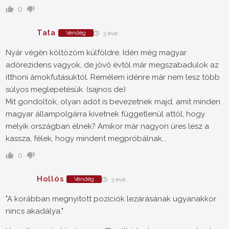
0
Tata
Vendég
3 éve
Nyár végén költözöm külföldre. Idén még magyar
adórezidens vagyok, de jövő évtől már megszabadulok az
itthoni ámokfutásuktól. Remélem idénre már nem lesz több
súlyos meglepetésük. (sajnos de)
Mit gondoltok, olyan adót is bevezetnek majd, amit minden
magyar állampolgárra kivetnek függetlenül attól, hogy
melyik országban élnek? Amikor már nagyon üres lesz a
kassza, félek, hogy mindent megpróbálnak...
0
Hollós
Vendég
3 éve
"A korábban megnyitott pozíciók lezárásának ugyanakkor
nincs akadálya."