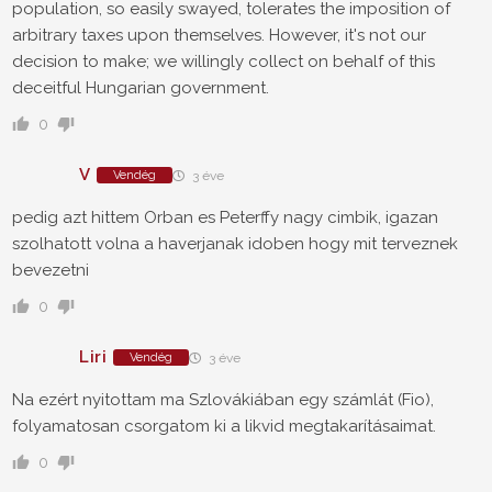
population, so easily swayed, tolerates the imposition of
arbitrary taxes upon themselves. However, it's not our
decision to make; we willingly collect on behalf of this
deceitful Hungarian government.
0
V
Vendég
3 éve
pedig azt hittem Orban es Peterffy nagy cimbik, igazan
szolhatott volna a haverjanak idoben hogy mit terveznek
bevezetni
0
Liri
Vendég
3 éve
Na ezért nyitottam ma Szlovákiában egy számlát (Fio),
folyamatosan csorgatom ki a likvid megtakarításaimat.
0