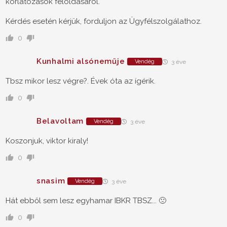
korlátozások feloldásáról.
Kérdés esetén kérjük, forduljon az Ügyfélszolgálathoz.
0
Kunhalmi alsóneműje
Vendég
3 éve
Tbsz mikor lesz végre?. Évek óta az ígérik.
0
Belavoltam
Vendég
3 éve
Koszonjuk, viktor kiraly!
0
snasim
Vendég
3 éve
Hát ebből sem lesz egyhamar IBKR TBSZ... 🙁
0