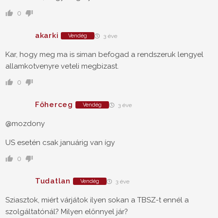
0
akarki
Vendég
3 éve
Kar, hogy meg ma is siman befogad a rendszeruk lengyel
allamkotvenyre veteli megbizast.
0
Főherceg
Vendég
3 éve
@mozdony
US esetén csak januárig van így
0
Tudatlan
Vendég
3 éve
Sziasztok, miért várjátok ilyen sokan a TBSZ-t ennél a
szolgáltatónál? Milyen előnnyel jár?