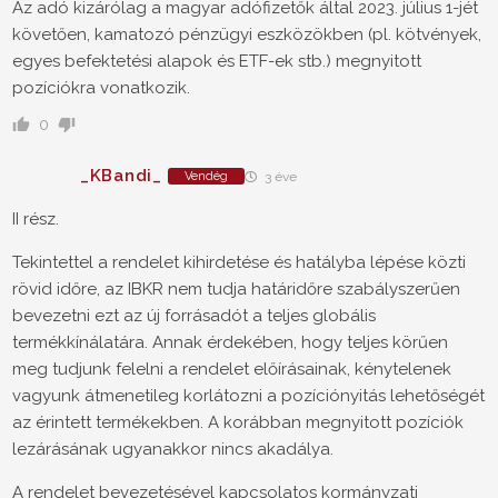
Az adó kizárólag a magyar adófizetők által 2023. július 1-jét
követően, kamatozó pénzügyi eszközökben (pl. kötvények,
egyes befektetési alapok és ETF-ek stb.) megnyitott
pozíciókra vonatkozik.
0
_KBandi_
Vendég
3 éve
II rész.
Tekintettel a rendelet kihirdetése és hatályba lépése közti
rövid időre, az IBKR nem tudja határidőre szabályszerűen
bevezetni ezt az új forrásadót a teljes globális
termékkínálatára. Annak érdekében, hogy teljes körűen
meg tudjunk felelni a rendelet előírásainak, kénytelenek
vagyunk átmenetileg korlátozni a pozíciónyitás lehetőségét
az érintett termékekben. A korábban megnyitott pozíciók
lezárásának ugyanakkor nincs akadálya.
A rendelet bevezetésével kapcsolatos kormányzati