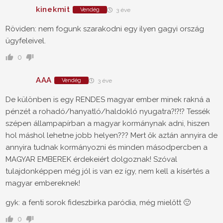
kinekmit
Vendég
3 éve
Röviden: nem fogunk szarakodni egy ilyen gagyi ország
ügyfeleivel.
0
AAA
Vendég
3 éve
De különben is egy RENDES magyar ember minek rakná a
pénzét a rohadó/hanyatló/haldokló nyugatra?!?!? Tessék
szépen állampapírban a magyar kormánynak adni, hiszen
hol máshol lehetne jobb helyen??? Mert ők aztán annyira de
annyira tudnak kormányozni és minden másodpercben a
MAGYAR EMBEREK érdekeiért dolgoznak! Szóval
tulajdonképpen még jól is van ez így, nem kell a kísértés a
magyar embereknek!
gyk: a fenti sorok fideszbirka paródia, még mielőtt 🙂
0