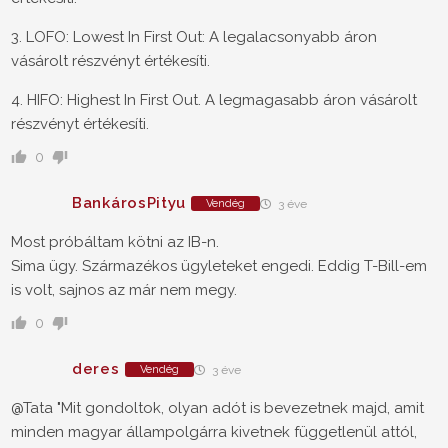
3. LOFO: Lowest In First Out: A legalacsonyabb áron
vásárolt részvényt értékesíti.
4. HIFO: Highest In First Out. A legmagasabb áron vásárolt
részvényt értékesíti.
0
BankárosPityu
Vendég
3 éve
Most próbáltam kötni az IB-n.
Sima ügy. Származékos ügyleteket engedi. Eddig T-Bill-em
is volt, sajnos az már nem megy.
0
deres
Vendég
3 éve
@Tata "Mit gondoltok, olyan adót is bevezetnek majd, amit
minden magyar állampolgárra kivetnek függetlenül attól,