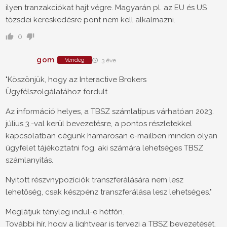
ilyen tranzakciókat hajt végre. Magyarán pl. az EU és US
tőzsdei kereskedésre pont nem kell alkalmazni.
0
gom
Vendég
3 éve
"Köszönjük, hogy az Interactive Brokers
Ügyfélszolgálatához fordult.
Az információ helyes, a TBSZ számlatípus várhatóan 2023.
július 3.-val kerül bevezetésre, a pontos részletekkel
kapcsolatban cégünk hamarosan e-mailben minden olyan
ügyfelet tájékoztatni fog, aki számára lehetséges TBSZ
számlanyitás.
Nyitott részvnypozíciók transzferálására nem lesz
lehetőség, csak készpénz transzferálása lesz lehetséges."
Meglátjuk tényleg indul-e hétfőn.
További hír, hogy a lightyear is tervezi a TBSZ bevezetését.