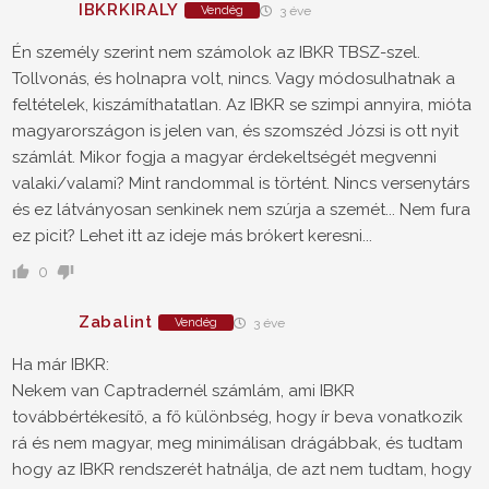
IBKRKIRALY
Vendég
3 éve
Én személy szerint nem számolok az IBKR TBSZ-szel.
Tollvonás, és holnapra volt, nincs. Vagy módosulhatnak a
feltételek, kiszámíthatatlan. Az IBKR se szimpi annyira, mióta
magyarországon is jelen van, és szomszéd Józsi is ott nyit
számlát. Mikor fogja a magyar érdekeltségét megvenni
valaki/valami? Mint randommal is történt. Nincs versenytárs
és ez látványosan senkinek nem szúrja a szemét... Nem fura
ez picit? Lehet itt az ideje más brókert keresni...
0
Zabalint
Vendég
3 éve
Ha már IBKR:
Nekem van Captradernél számlám, ami IBKR
továbbértékesítő, a fő különbség, hogy ír beva vonatkozik
rá és nem magyar, meg minimálisan drágábbak, és tudtam
hogy az IBKR rendszerét hatnálja, de azt nem tudtam, hogy