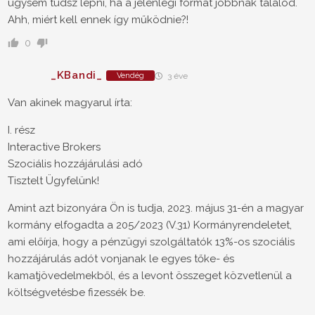
úgysem tudsz lépni, ha a jelenlegi formát jobbnak találod.
Ahh, miért kell ennek így működnie?!
0
_KBandi_
Vendég
3 éve
Van akinek magyarul írta:
I. rész
Interactive Brokers
Szociális hozzájárulási adó
Tisztelt Ügyfelünk!
Amint azt bizonyára Ön is tudja, 2023. május 31-én a magyar
kormány elfogadta a 205/2023 (V.31) Kormányrendeletet,
ami előírja, hogy a pénzügyi szolgáltatók 13%-os szociális
hozzájárulás adót vonjanak le egyes tőke- és
kamatjövedelmekből, és a levont összeget közvetlenül a
költségvetésbe fizessék be.