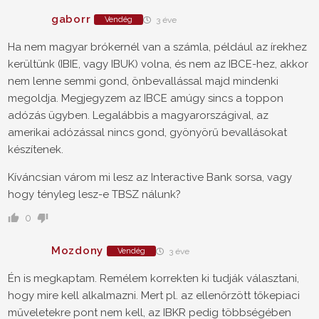
gaborr
Vendég
3 éve
Ha nem magyar brókernél van a számla, például az írekhez
kerültünk (IBIE, vagy IBUK) volna, és nem az IBCE-hez, akkor
nem lenne semmi gond, önbevallással majd mindenki
megoldja. Megjegyzem az IBCE amúgy sincs a toppon
adózás ügyben. Legalábbis a magyarországival, az
amerikai adózással nincs gond, gyönyörű bevallásokat
készítenek.
Kíváncsian várom mi lesz az Interactive Bank sorsa, vagy
hogy tényleg lesz-e TBSZ nálunk?
0
Mozdony
Vendég
3 éve
Én is megkaptam. Remélem korrekten ki tudják választani,
hogy mire kell alkalmazni. Mert pl. az ellenőrzött tőkepiaci
műveletekre pont nem kell, az IBKR pedig többségében