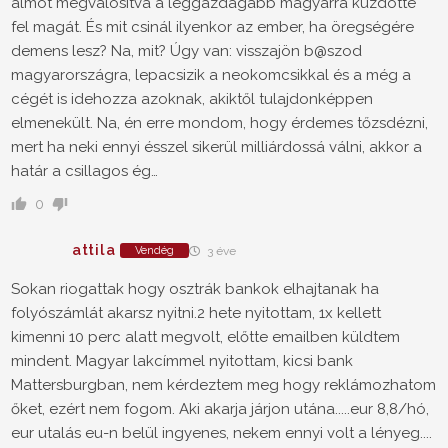
álmot megvalósítva a leggazdagabb magyarrá küzdötte
fel magát. És mit csinál ilyenkor az ember, ha öregségére
demens lesz? Na, mit? Úgy van: visszajön b@szod
magyarországra, lepacsizik a neokomcsikkal és a még a
cégét is idehozza azoknak, akiktől tulajdonképpen
elmenekült. Na, én erre mondom, hogy érdemes tőzsdézni,
mert ha neki ennyi ésszel sikerül milliárdossá válni, akkor a
határ a csillagos ég…
0
attila
Vendég
3 éve
Sokan riogattak hogy osztrák bankok elhajtanak ha
folyószámlát akarsz nyitni.2 hete nyitottam, 1x kellett
kimenni 10 perc alatt megvolt, előtte emailben küldtem
mindent. Magyar lakcímmel nyitottam, kicsi bank
Mattersburgban, nem kérdeztem meg hogy reklámozhatom
őket, ezért nem fogom. Aki akarja járjon utána.....eur 8,8/hó,
eur utalás eu-n belül ingyenes, nekem ennyi volt a lényeg....