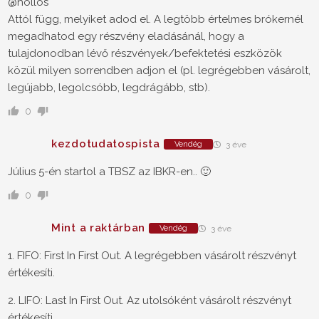
@hollos
Attól függ, melyiket adod el. A legtöbb értelmes brókernél
megadhatod egy részvény eladásánál, hogy a
tulajdonodban lévő részvények/befektetési eszközök
közül milyen sorrendben adjon el (pl. legrégebben vásárolt,
legújabb, legolcsóbb, legdrágább, stb).
0
kezdotudatospista
Vendég
3 éve
Július 5-én startol a TBSZ az IBKR-en.. 🙂
0
Mint a raktárban
Vendég
3 éve
1. FIFO: First In First Out. A legrégebben vásárolt részvényt
értékesíti.
2. LIFO: Last In First Out. Az utolsóként vásárolt részvényt
értékesíti.