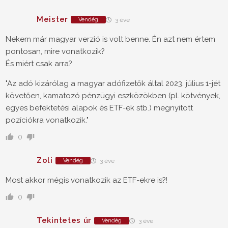
Meister
Vendég
3 éve
Nekem már magyar verzió is volt benne. Én azt nem értem
pontosan, mire vonatkozik?
És miért csak arra?
"Az adó kizárólag a magyar adófizetők által 2023. július 1-jét
követően, kamatozó pénzügyi eszközökben (pl. kötvények,
egyes befektetési alapok és ETF-ek stb.) megnyitott
pozíciókra vonatkozik."
0
Zoli
Vendég
3 éve
Most akkor mégis vonatkozik az ETF-ekre is?!
0
Tekintetes úr
Vendég
3 éve