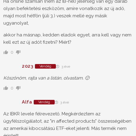
Ha online számlán (nem az IB-nél) jelenleg van egy darab
olyan befektetési eszközöm, amire vonatkozik az új adó,
majd most hétfőn (júli 3.) veszek mellé egy másik
ugyanolyat,
akkor ha másnap, kedden eladok egyet, arra kell vagy nem
kell ezt az új adót fizetni? Miért?
0
2023
Vendég
3 éve
Köszönöm, rajta van a listán, olvastam. 🙂
0
Alfa
Vendég
3 éve
Az IBKR levele félrevezető. Megkérdeztem az
ügyfélszolgálatot, az "in affected products" összességében
az amerikai kibocsátású ETF-eket jelenti. Más termék nem
érintett.