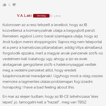
0
V.A.Laki
Vendég
3 éve
Kulonosen az a resz tetszett a levelbol, hogy az IB
kozvetlenul a kormanyzatnak utalja a begyujtott penzt.
Remelem, egybol Lorinc barat szamlajara utalja, hogy az
Andi tudjon menni shoppingolni. Sajnos mig nem teleportal
el a penz a kamatozas pillanataban, addig Vitya almatlanul
forgolodik ejszaka, mert a magyar arvak penzenek 100%-os
vedelmem kell (valahogy ugy, ahogy a 90-es evek
alvilaganak gengszterei 100%-s hatekonysaggal vedtek
meg a vedelmi penzeket attol, hogy eredeti
tulajdonosuknal maradjanak). Ugyhogy most a vilag osszes
mernoke a lagmentes utalas problemajan fog izzadni
honapokig. I have a bad feeling about this.
En mar az elejen tudtam, hogy az IB-CE letrehozasa "eles
lepes", jo, tamogatni kell a "hazait" , meg van TBSZ