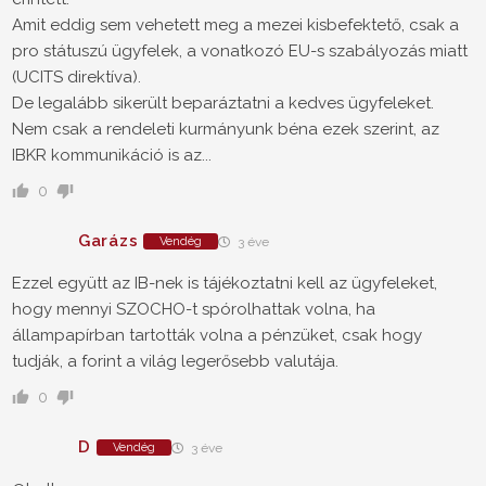
Amit eddig sem vehetett meg a mezei kisbefektető, csak a
pro státuszú ügyfelek, a vonatkozó EU-s szabályozás miatt
(UCITS direktíva).
De legalább sikerült beparáztatni a kedves ügyfeleket.
Nem csak a rendeleti kurmányunk béna ezek szerint, az
IBKR kommunikáció is az...
0
Garázs
Vendég
3 éve
Ezzel együtt az IB-nek is tájékoztatni kell az ügyfeleket,
hogy mennyi SZOCHO-t spórolhattak volna, ha
állampapírban tartották volna a pénzüket, csak hogy
tudják, a forint a világ legerősebb valutája.
0
D
Vendég
3 éve