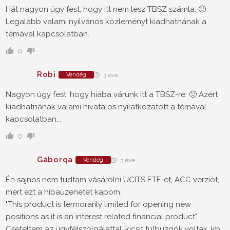
Hát nagyon úgy fest, hogy itt nem lesz TBSZ számla. 🙁
Legalább valami nyilvános közleményt kiadhatnának a
témával kapcsolatban.
0
Robi
Vendég
3 éve
Nagyon úgy fest, hogy hiába várunk itt a TBSZ-re. 🙁 Azért
kiadhatnának valami hivatalos nyilatkozatott a témával
kapcsolatban...
0
Gáborqa
Vendég
3 éve
Én sajnos nem tudtam vásárolni UCITS ETF-et, ACC verziót,
mert ezt a hibaüzenetet kapom:
"This product is termorarily limited for opening new
positions as it is an interest related financial product"
Cseteltem az ügyfélszolgálattal, kicsit túlbuzgók voltak, kb