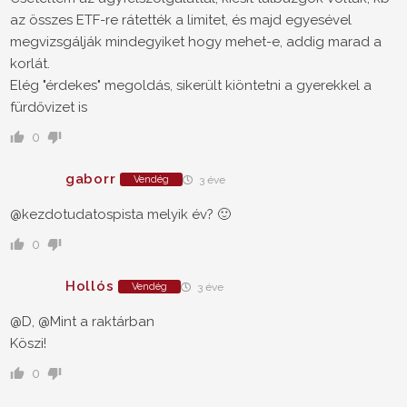
az összes ETF-re rátették a limitet, és majd egyesével
megvizsgálják mindegyiket hogy mehet-e, addig marad a
korlát.
Elég "érdekes" megoldás, sikerült kiöntetni a gyerekkel a
fürdővizet is
0
gaborr
Vendég
3 éve
@kezdotudatospista melyik év? 🙂
0
Hollós
Vendég
3 éve
@D, @Mint a raktárban
Köszi!
0