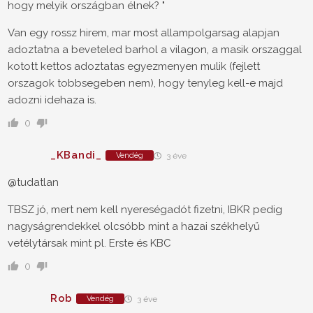
hogy melyik országban élnek? "
Van egy rossz hirem, mar most allampolgarsag alapjan
adoztatna a beveteled barhol a vilagon, a masik orszaggal
kotott kettos adoztatas egyezmenyen mulik (fejlett
orszagok tobbsegeben nem), hogy tenyleg kell-e majd
adozni idehaza is.
0
_KBandi_
Vendég
3 éve
@tudatlan
TBSZ jó, mert nem kell nyereségadót fizetni, IBKR pedig
nagyságrendekkel olcsóbb mint a hazai székhelyű
vetélytársak mint pl. Erste és KBC
0
Rob
Vendég
3 éve