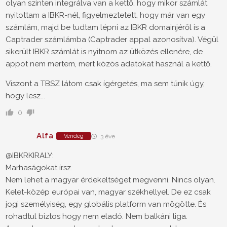
olyan szinten integrálva van a kettő, hogy mikor számlát
nyitottam a IBKR-nél, figyelmeztetett, hogy már van egy
számlám, majd be tudtam lépni az IBKR domainjéről is a
Captrader számlámba (Captrader appal azonosítva). Végül
sikerült IBKR számlát is nyitnom az ütközés ellenére, de
appot nem mertem, mert közös adatokat használ a kettő.
Viszont a TBSZ látom csak ígérgetés, ma sem tűnik úgy,
hogy lesz...
0
Alfa
Vendég
3 éve
@IBKRKIRALY:
Marhaságokat írsz.
Nem lehet a magyar érdekeltséget megvenni. Nincs olyan.
Kelet-közép európai van, magyar székhellyel. De ez csak
jogi személyiség, egy globális platform van mögötte. És
rohadtul biztos hogy nem eladó. Nem balkáni liga.