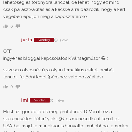
lehetoseg es toronyora lanccal, de lehet, hogy ez mind
csak parasztvakitas es a kecske arra bazirozik, hogy a kert
vegeben epuljon meg a kaposztatarolo.
0
jurta
Vendég
3 éve
OFF
ingyenes bloggal kapcsolatos kívánságműsor 😀 :
szívesen olvasnék újra olyan tematikus cikket, amiből
tanulni, fejlődni lehet (pénzhez való hozzáállás).
0
Imi
Vendég
3 éve
Most azt gondoljátok meg proletárok :D. Van itt ez a
szerencsétlen Péterffy aki ’56-os menekültként került az
USA-ba, majd -a már akkor is hanyatló, muhahhha- amerikai