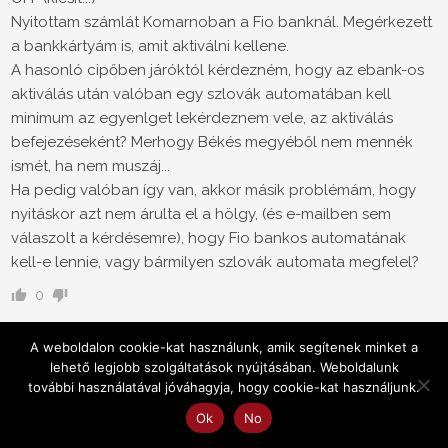
Nyitottam számlát Komarnoban a Fio banknál. Megérkezett
a bankkártyám is, amit aktiválni kellene.
A hasonló cipőben járóktól kérdezném, hogy az ebank-os
aktiválás után valóban egy szlovák automatában kell
minimum az egyenlget lekérdeznem vele, az aktiválás
befejezéseként? Merhogy Békés megyéből nem mennék
ismét, ha nem muszáj...
Ha pedig valóban így van, akkor másik problémám, hogy
nyitáskor azt nem árulta el a hölgy, (és e-mailben sem
válaszolt a kérdésemre), hogy Fio bankos automatának
kell-e lennie, vagy bármilyen szlovák automata megfelel?
0
IBKRKIRALY
Vendég
3 éve
A weboldalon cookie-kat használunk, amik segítenek minket a
lehető legjobb szolgáltatások nyújtásában. Weboldalunk
@Alfa
további használatával jóváhagyja, hogy cookie-kat használjunk.
Kösz a pontosítást. És picit meg is nyugodtam 😀
Ok
No
@Kérdés