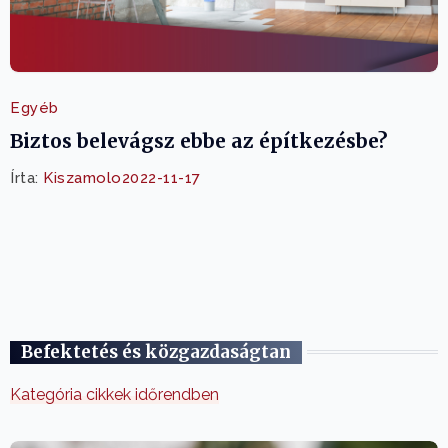
Egyéb
Biztos belevágsz ebbe az építkezésbe?
Írta:
Kiszamolo
2022-11-17
Befektetés és közgazdaságtan
Kategória cikkek időrendben