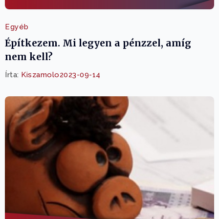
Egyéb
Építkezem. Mi legyen a pénzzel, amíg
nem kell?
Írta:
Kiszamolo
2023-09-14