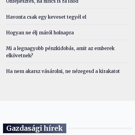
Önfejlesztés, ha nincs is rá időd
Havonta csak egy keveset tegyél el
Hogyan ne élj máról holnapra
Mi a legnagyobb pénzkidobás, amit az emberek
elkövetnek?
Ha nem akarsz vásárolni, ne nézegesd a kirakatot
Gazdasági hírek