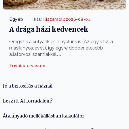
Egyéb
Írta:
Kiszamolo
2026-08-04
A drága házi kedvencek
Öregszik a kutyánk és a nyulunk is (Az egyik tíz, a
másik nyolcéves), így egyre döbbenetesebb
állatorvosi számlákkal…...
Tovább olvasom...
Jó a biztosítás a háznál
Lesz itt AI forradalom?
Átalányadó mellékállásban kalkulátor