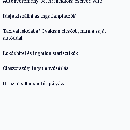
Autónyeremény-betét: mekkora esélyed van?
Ideje kiszállni az ingatlanpiacról?
Taxival iskolába? Gyakran olcsóbb, mint a saját
autóddal.
Lakáshitel és ingatlan statisztikák
Olaszországi ingatlanvásárlás
Itt az új villanyautós pályázat