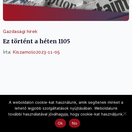
Gazdasági hírek
Ez történt a héten 1105
Írta:
Kiszamolo
2023-11-05
A weboldalon cookie-kat használunk, amik segítenek minket a
A nap ábrája
lehető legjobb szolgáltatások nyújtásában. Weboldalunk
további használatával jóváhagyja, hogy cookie-kat használjunk.
Kategória cikkek időrendben
Ok
No