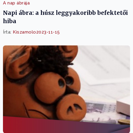
A nap ábrája
Napi ábra: a húsz leggyakoribb befektetői
hiba
Írta:
Kiszamolo
2023-11-15