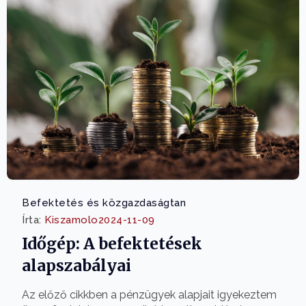
Befektetés és közgazdaságtan
Írta:
Kiszamolo
2024-11-09
Időgép: A befektetések
alapszabályai
Az előző cikkben a pénzügyek alapjait igyekeztem