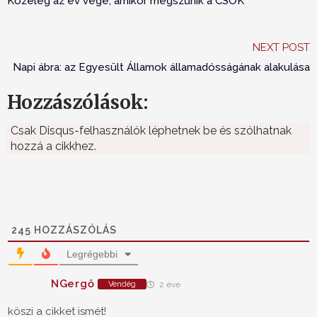
Közeleg az év vége, amikor megszűnik a CSOK
NEXT POST
Napi ábra: az Egyesült Államok államadósságának alakulása
Hozzászólások:
Csak Disqus-felhasználók léphetnek be és szólhatnak
hozzá a cikkhez.
245
HOZZÁSZÓLÁS
Legrégebbi
NGergő
Vendég
2 éve
köszi a cikket ismét!