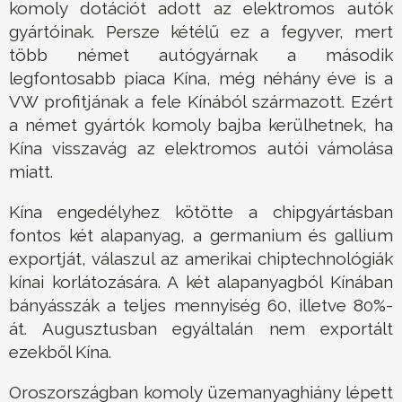
komoly dotációt adott az elektromos autók
gyártóinak. Persze kétélű ez a fegyver, mert
több német autógyárnak a második
legfontosabb piaca Kína, még néhány éve is a
VW profitjának a fele Kínából származott. Ezért
a német gyártók komoly bajba kerülhetnek, ha
Kína visszavág az elektromos autói vámolása
miatt.
Kína engedélyhez kötötte a chipgyártásban
fontos két alapanyag, a germanium és gallium
exportját, válaszul az amerikai chiptechnológiák
kínai korlátozására. A két alapanyagból Kínában
bányásszák a teljes mennyiség 60, illetve 80%-
át. Augusztusban egyáltalán nem exportált
ezekből Kína.
Oroszországban komoly üzemanyaghiány lépett