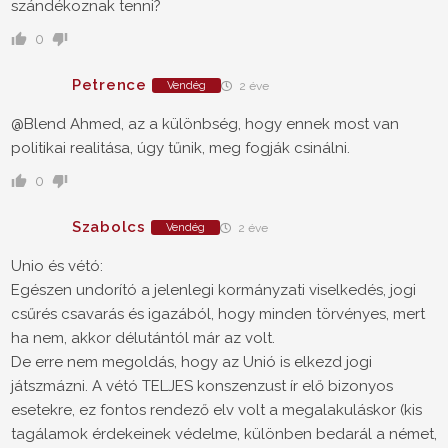
szándékoznak tenni?
0
Petrence
Vendég
2 éve
@Blend Ahmed, az a különbség, hogy ennek most van
politikai realitása, úgy tűnik, meg fogják csinálni.
0
Szabolcs
Vendég
2 éve
Unio és vétó:
Egészen undorító a jelenlegi kormányzati viselkedés, jogi
csűrés csavarás és igazából, hogy minden törvényes, mert
ha nem, akkor délutántól már az volt.
De erre nem megoldás, hogy az Unió is elkezd jogi
játszmázni. A vétó TELJES konszenzust ír elő bizonyos
esetekre, ez fontos rendező elv volt a megalakuláskor (kis
tagálamok érdekeinek védelme, különben bedarál a német,