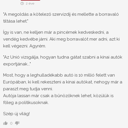
2 éve
"A megoldás a kötelező szervizdíj és mellette a borravaló
tiltása lehet."
Így is van, ne kelljen már a pincérnek kedveskedni, a
vendég kedvébe járni. Aki meg borravalót mer adni, azt ki
kell végezni. Agyrém.
"Az Unió vizsgálja, hogyan tudna gátat szabni a kínai autók
exportjának..."
Most, hogy a leghulladékabb autó is 10 millió felett van
Európában, ki kell rekeszteni a kínai autókat, nehogy már a
paraszt meg tudja venni.
Autója lassan már csak a bűnözőknek lehet, közülük is
főleg a politikusoknak.
Szép új világ!
0