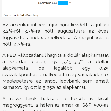
Az amerikai infláció újra nőni kezdett, a júliusi
3,2%-ról 3,7%-ra nőtt augusztusra az éves
fogyasztói árindex emelkedése. A maginfláció is
nőtt, 4,3%-ra.
A FED változatlanul hagyta a dollár alapkamatát
a szerdai ülésén, így 5,25-5,5% a dollár
alapkamata, de legalább egy 0,25
százalékpontos emelkedést még várnak idénre.
Meglepetésre az angol jegybank sem emelt
kamatot, így ott is 5,25% az alapkamat.
A rossz hírek hatására a tőzsde is kicsit
megroggyant, a héten az amerikai S&P 500-as