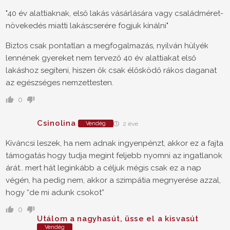
"40 év alattiaknak, első lakás vásárlására vagy családméret-
növekedés miatti lakáscserére fogjuk kínálni"
Biztos csak pontatlan a megfogalmazás, nyilván hülyék
lennének gyereket nem tervező 40 év alattiakat első
lakáshoz segíteni, hiszen ők csak élősködő rákos daganat
az egészséges nemzettesten.
0
Csinolina
Vendég
2 éve
Kíváncsi leszek, ha nem adnak ingyenpénzt, akkor ez a fajta
támogatás hogy tudja megint feljebb nyomni az ingatlanok
árát.. mert hát leginkább a céljuk mégis csak ez a nap
végén, ha pedig nem, akkor a szimpátia megnyerése azzal,
hogy “de mi adunk csokot”
0
Utálom a nagyhasút, üsse el a kisvasút
Vendég