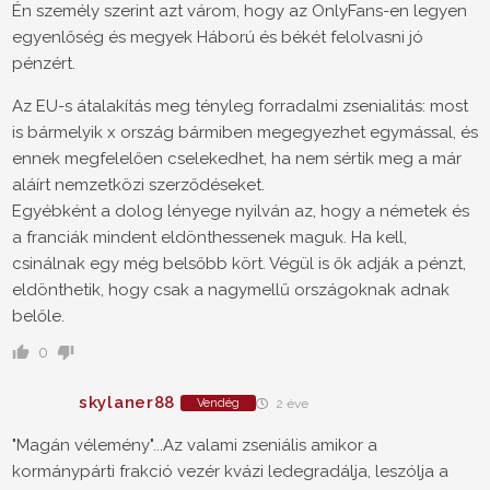
Én személy szerint azt várom, hogy az OnlyFans-en legyen
egyenlőség és megyek Háború és békét felolvasni jó
pénzért.
Az EU-s átalakítás meg tényleg forradalmi zsenialitás: most
is bármelyik x ország bármiben megegyezhet egymással, és
ennek megfelelően cselekedhet, ha nem sértik meg a már
aláírt nemzetközi szerződéseket.
Egyébként a dolog lényege nyilván az, hogy a németek és
a franciák mindent eldönthessenek maguk. Ha kell,
csinálnak egy még belsőbb kört. Végül is ők adják a pénzt,
eldönthetik, hogy csak a nagymellű országoknak adnak
belőle.
0
skylaner88
Vendég
2 éve
"Magán vélemény"...Az valami zseniális amikor a
kormánypárti frakció vezér kvázi ledegradálja, leszólja a