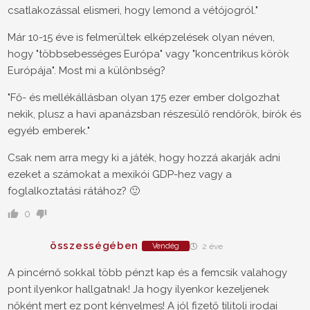
csatlakozással elismeri, hogy lemond a vétójogról."
Már 10-15 éve is felmerültek elképzelések olyan néven,
hogy "többsebességes Európa" vagy "koncentrikus körök
Európája". Most mi a különbség?
"Fő- és mellékállásban olyan 175 ezer ember dolgozhat
nekik, plusz a havi apanázsban részesülő rendőrök, bírók és
egyéb emberek."
Csak nem arra megy ki a játék, hogy hozzá akarják adni
ezeket a számokat a mexikói GDP-hez vagy a
foglalkoztatási rátához? 🙂
0
összességében
Vendég
2 éve
A pincérnő sokkal több pénzt kap és a femcsik valahogy
pont ilyenkor hallgatnak! Ja hogy ilyenkor kezeljenek
nőként mert ez pont kényelmes! A jól fizető tilitoli irodai