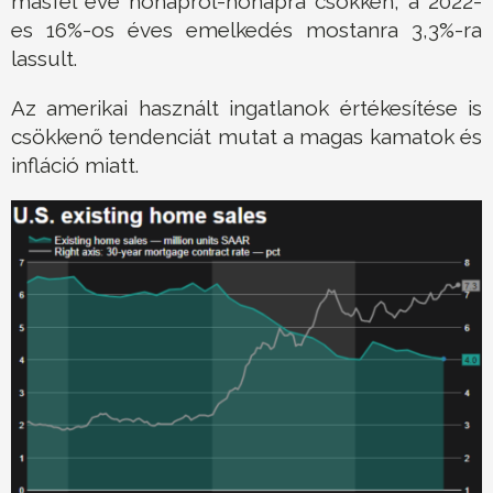
másfél éve hónapról-hónapra csökken, a 2022-
es 16%-os éves emelkedés mostanra 3,3%-ra
lassult.
Az amerikai használt ingatlanok értékesítése is
csökkenő tendenciát mutat a magas kamatok és
infláció miatt.