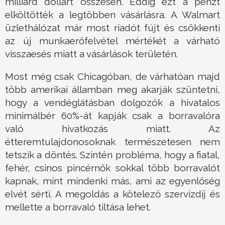
milliárd dollárt összesen. Eddig ezt a pénzt
elköltötték a legtöbben vásárlásra. A Walmart
üzlethálózat már most riadót fújt és csökkenti
az új munkaerőfelvétel mértékét a várható
visszaesés miatt a vásárlások területén.
Most még csak Chicagóban, de várhatóan majd
több amerikai államban meg akarják szüntetni,
hogy a vendéglátásban dolgozók a hivatalos
minimálbér 60%-át kapják csak a borravalóra
való hivatkozás miatt. Az
étteremtulajdonosoknak természetesen nem
tetszik a döntés. Szintén probléma, hogy a fiatal,
fehér, csinos pincérnők sokkal több borravalót
kapnak, mint mindenki más, ami az egyenlőség
elvét sérti. A megoldás a kötelező szervizdíj és
mellette a borravaló tiltása lehet.