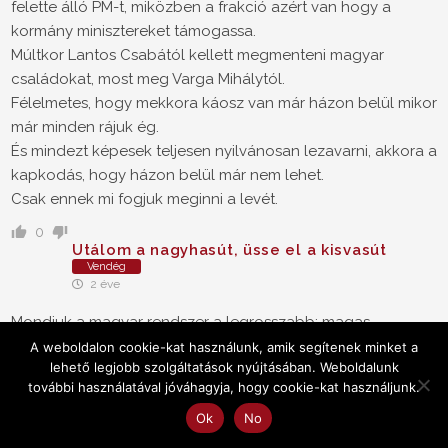
felette álló PM-t, miközben a frakció azért van hogy a
kormány minisztereket támogassa.
Múltkor Lantos Csabától kellett megmenteni magyar
családokat, most meg Varga Mihálytól.
Félelmetes, hogy mekkora káosz van már házon belül mikor
már minden rájuk ég.
És mindezt képesek teljesen nyilvánosan lezavarni, akkora a
kapkodás, hogy házon belül már nem lehet.
Csak ennek mi fogjuk meginni a levét.
0
Utálom a nagyhasút, üsse el a kisvasút
Vendég
2 éve
Mondjuk a magyar rendszer a legrosszabb: magas
szervizdíj és a pincér meg magyaráz, hogy azt nem ő kapja
A weboldalon cookie-kat használunk, amik segítenek minket a
lehető legjobb szolgáltatások nyújtásában. Weboldalunk
meg. Mindez akkor, amikor egyébként is duplázták az
további használatával jóváhagyja, hogy cookie-kat használjunk.
árakat a vendéglátóhelyek.
A gyorséttermek, meg a brutális áremelés után még
Ok
No
kitalálták az elvitelre az extra lehúzást.