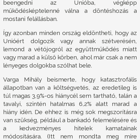
beengedni az Unióba, végképp
működésképtelenné válna a döntéshozás a
mostani felállásban.
Így azonban minden ország eldöntheti, hogy az
Unióért dolgozik vagy annak szétverésén,
lemond a vétójogról az együttműködés miatt
vagy marad a külső körben, ahol már csak a nem
lényeges dolgokba szólhat bele.
Varga Mihály beismerte, hogy katasztrofális
állapotban van a költségvetés, az eredetileg is
túl magas 3,9%-os hiánycél sem tartható, talán a
tavalyi, szintén hatalmas 6,2% alatt marad a
hiány idén. De ehhez is még sok megszorításra
van szükség, például a bankadó felemelésére és
a kedvezményes hitelek kamatainak
módosítására. (Itt nem mondta meg mire