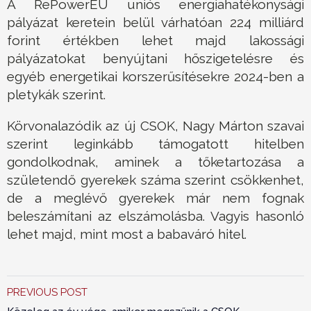
A RePowerEU uniós energiahatékonysági
pályázat keretein belül várhatóan 224 milliárd
forint értékben lehet majd lakossági
pályázatokat benyújtani hőszigetelésre és
egyéb energetikai korszerűsítésekre 2024-ben a
pletykák szerint.
Körvonalazódik az új CSOK, Nagy Márton szavai
szerint leginkább támogatott hitelben
gondolkodnak, aminek a tőketartozása a
születendő gyerekek száma szerint csökkenhet,
de a meglévő gyerekek már nem fognak
beleszámítani az elszámolásba. Vagyis hasonló
lehet majd, mint most a babaváró hitel.
PREVIOUS POST