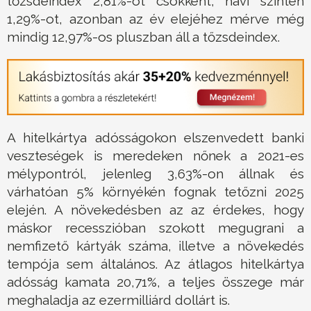
tőzsdeindex 2,81%-ot csökkent, havi szinten
1,29%-ot, azonban az év elejéhez mérve még
mindig 12,97%-os pluszban áll a tőzsdeindex.
A hitelkártya adósságokon elszenvedett banki
veszteségek is meredeken nőnek a 2021-es
mélypontról, jelenleg 3,63%-on állnak és
várhatóan 5% környékén fognak tetőzni 2025
elején. A növekedésben az az érdekes, hogy
máskor recesszióban szokott megugrani a
nemfizető kártyák száma, illetve a növekedés
tempója sem általános. Az átlagos hitelkártya
adósság kamata 20,71%, a teljes összege már
meghaladja az ezermilliárd dollárt is.