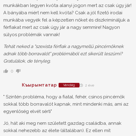
munkákban legyen kvóta alanyi jogon mert az csak úgy jár!
A bányába miért nem kell kvóta? Csak a jól fizető irodai
munkába vegyék fel a képzetlen nőket és diszkrimináljuk a
férfiakat mert az csak úgy jár a nagy semmire! Nagyon
súlyos problémák vannak!
Tehát neked a "szexista férfiak a nagymellű pincérnőknek
adnak több borravalót" problémából ezt sikerült leszűrni?
Gratulálok, de tényleg.
0
Къырымтатар
Vendég
2 éve
" Szintén probléma, hogy a fiatal, fehér, csinos pincérnők
sokkal több borravalót kapnak, mint mindenki más, ami az
egyenlőség elvét sérti"
Jó, hát aki meg nem született gazdag családba, annak
sokkal nehezebb az élete (általában). Ez ellen mit