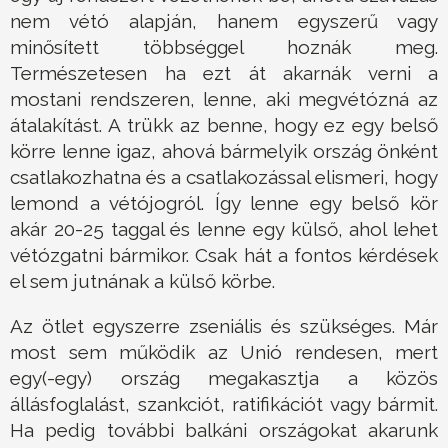
nem vétó alapján, hanem egyszerű vagy
minősített többséggel hoznák meg.
Természetesen ha ezt át akarnák verni a
mostani rendszeren, lenne, aki megvétózná az
átalakítást. A trükk az benne, hogy ez egy belső
körre lenne igaz, ahová bármelyik ország önként
csatlakozhatna és a csatlakozással elismeri, hogy
lemond a vétójogról. Így lenne egy belső kör
akár 20-25 taggal és lenne egy külső, ahol lehet
vétózgatni bármikor. Csak hát a fontos kérdések
el sem jutnának a külső körbe.
Az ötlet egyszerre zseniális és szükséges. Már
most sem működik az Unió rendesen, mert
egy(-egy) ország megakasztja a közös
állásfoglalást, szankciót, ratifikációt vagy bármit.
Ha pedig további balkáni országokat akarunk