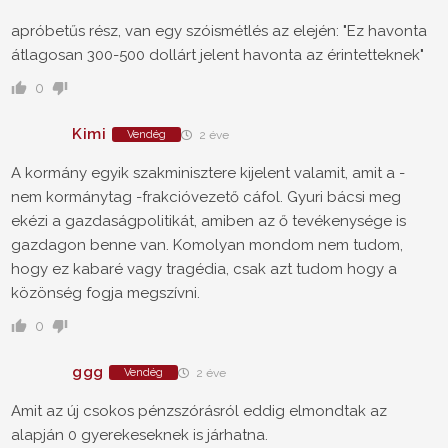
apróbetűs rész, van egy szóismétlés az elején: "Ez havonta
átlagosan 300-500 dollárt jelent havonta az érintetteknek"
0
Kimi
Vendég
2 éve
A kormány egyik szakminisztere kijelent valamit, amit a -
nem kormánytag -frakcióvezető cáfol. Gyuri bácsi meg
ekézi a gazdaságpolitikát, amiben az ő tevékenysége is
gazdagon benne van. Komolyan mondom nem tudom,
hogy ez kabaré vagy tragédia, csak azt tudom hogy a
közönség fogja megszívni.
0
ggg
Vendég
2 éve
Amit az új csokos pénzszórásról eddig elmondtak az
alapján 0 gyerekeseknek is járhatna.