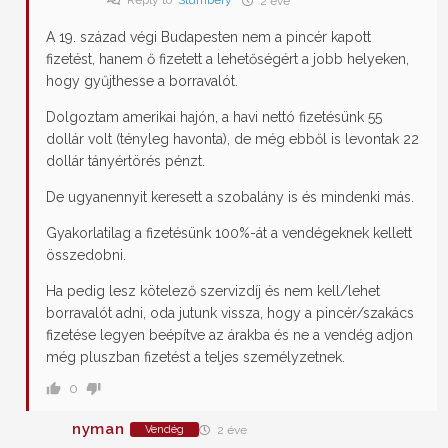
2 éve
A 19. század végi Budapesten nem a pincér kapott
fizetést, hanem ő fizetett a lehetőségért a jobb helyeken,
hogy gyűjthesse a borravalót.
Dolgoztam amerikai hajón, a havi nettó fizetésünk 55
dollár volt (tényleg havonta), de még ebből is levontak 22
dollár tányértörés pénzt.
De ugyanennyit keresett a szobalány is és mindenki más.
Gyakorlatilag a fizetésünk 100%-át a vendégeknek kellett
összedobni.
Ha pedig lesz kötelező szervizdíj és nem kell/lehet
borravalót adni, oda jutunk vissza, hogy a pincér/szakács
fizetése legyen beépítve az árakba és ne a vendég adjon
még pluszban fizetést a teljes személyzetnek.
0
nyman
Vendég
2 éve