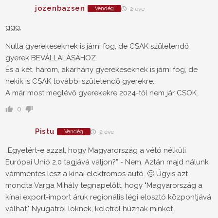
jozenbazsen
Vendég
2 éve
ggg,
Nulla gyerekeseknek is járni fog, de CSAK születendő
gyerek BEVÁLLALÁSÁHOZ.
És a két, három, akárhány gyerekeseknek is járni fog, de
nekik is CSAK további születendő gyerekre.
A már most meglévő gyerekekre 2024-től nem jár CSOK.
0
Pistu
Vendég
2 éve
„Egyetért-e azzal, hogy Magyarország a vétó nélküli
Európai Unió 2.0 tagjává váljon?” - Nem. Aztán majd nálunk
vámmentes lesz a kínai elektromos autó. 🙂 Úgyis azt
mondta Varga Mihály tegnapelőtt, hogy "Magyarország a
kínai export-import áruk regionális légi elosztó központjává
válhat." Nyugatról löknek, keletről húznak minket.