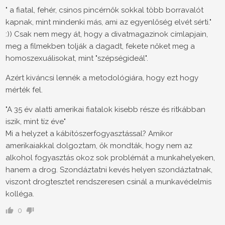
" a fiatal, fehér, csinos pincérnők sokkal több borravalót
kapnak, mint mindenki más, ami az egyenlőség elvét sérti."
:)) Csak nem megy át, hogy a divatmagazinok címlapjain,
meg a filmekben tolják a dagadt, fekete nőket meg a
homoszexuálisokat, mint "szépségideál".
Azért kiváncsi lennék a metodológiára, hogy ezt hogy
mérték fel.
"A 35 év alatti amerikai fiatalok kisebb része és ritkábban
iszik, mint tíz éve"
Mi a helyzet a kábítószerfogyasztással? Amikor
amerikaiakkal dolgoztam, ők mondták, hogy nem az
alkohol fogyasztás okoz sok problémát a munkahelyeken,
hanem a drog. Szondáztatni kevés helyen szondáztatnak,
viszont drogtesztet rendszeresen csinál a munkavédelmis
kolléga.
0