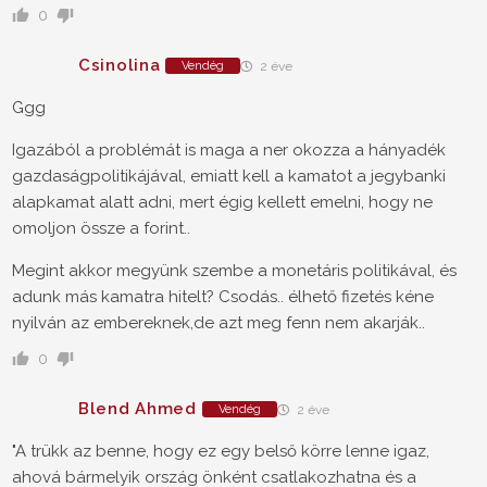
0
Csinolina
Vendég
2 éve
Ggg
Igazából a problémát is maga a ner okozza a hányadék
gazdaságpolitikájával, emiatt kell a kamatot a jegybanki
alapkamat alatt adni, mert égig kellett emelni, hogy ne
omoljon össze a forint..
Megint akkor megyünk szembe a monetáris politikával, és
adunk más kamatra hitelt? Csodás.. élhető fizetés kéne
nyilván az embereknek,de azt meg fenn nem akarják..
0
Blend Ahmed
Vendég
2 éve
"A trükk az benne, hogy ez egy belső körre lenne igaz,
ahová bármelyik ország önként csatlakozhatna és a