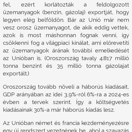
fel, ezért korlátozták a feldolgozott
üzemanyagok (benzin, gázolaj) exportját, hogy
legyen elég belföldön. Bár az Unió már nem
vesz orosz üzemanyagot, de akik eddig vettek,
azok is most máshonnan fognak venni, így
csökkenni fog a világpiaci kínálat, ami előrevetíti
az üzemanyagok árának további emelkedését
az Unióban is. (Oroszország tavaly 4.817 millió
tonna benzint és 35 millió tonna gázolajat
exportált.)
Oroszország tovább növeli a háborús kiadásait,
GDP arányában az idei 3,9%-ról 6%-ra a 2024-es
évben a tervek szerint. Így a költségvetés
kiadásainak 30%-a már háborús kiadás lesz.
Az Unióban német és francia kezdeményezésre
egy új rendszert vezetnének be, ahol a szavazás