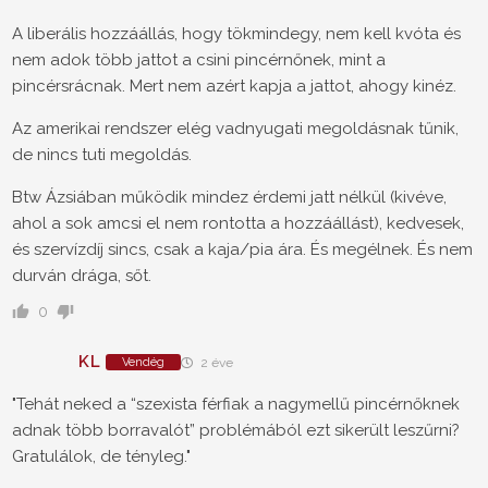
A liberális hozzáállás, hogy tökmindegy, nem kell kvóta és
nem adok több jattot a csini pincérnőnek, mint a
pincérsrácnak. Mert nem azért kapja a jattot, ahogy kinéz.
Az amerikai rendszer elég vadnyugati megoldásnak tűnik,
de nincs tuti megoldás.
Btw Ázsiában működik mindez érdemi jatt nélkül (kivéve,
ahol a sok amcsi el nem rontotta a hozzáállást), kedvesek,
és szervízdíj sincs, csak a kaja/pia ára. És megélnek. És nem
durván drága, sőt.
0
KL
Vendég
2 éve
"Tehát neked a “szexista férfiak a nagymellű pincérnőknek
adnak több borravalót” problémából ezt sikerült leszűrni?
Gratulálok, de tényleg."