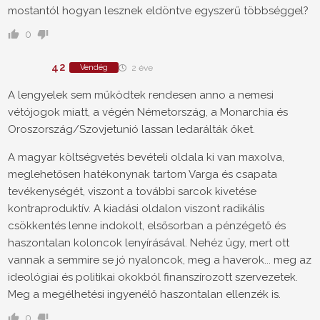
mostantól hogyan lesznek eldöntve egyszerű többséggel?
0
42
Vendég
2 éve
A lengyelek sem működtek rendesen anno a nemesi
vétójogok miatt, a végén Németország, a Monarchia és
Oroszország/Szovjetunió lassan ledarálták őket.
A magyar költségvetés bevételi oldala ki van maxolva,
meglehetősen hatékonynak tartom Varga és csapata
tevékenységét, viszont a további sarcok kivetése
kontraproduktív. A kiadási oldalon viszont radikális
csökkentés lenne indokolt, elsősorban a pénzégető és
haszontalan koloncok lenyírásával. Nehéz ügy, mert ott
vannak a semmire se jó nyaloncok, meg a haverok... meg az
ideológiai és politikai okokból finanszírozott szervezetek.
Meg a megélhetési ingyenélő haszontalan ellenzék is.
0