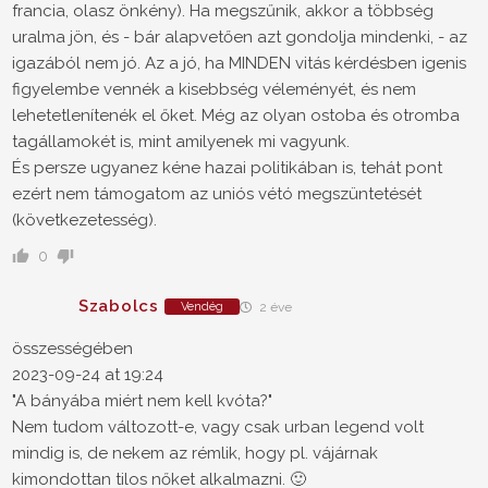
francia, olasz önkény). Ha megszűnik, akkor a többség
uralma jön, és - bár alapvetően azt gondolja mindenki, - az
igazából nem jó. Az a jó, ha MINDEN vitás kérdésben igenis
figyelembe vennék a kisebbség véleményét, és nem
lehetetlenítenék el őket. Még az olyan ostoba és otromba
tagállamokét is, mint amilyenek mi vagyunk.
És persze ugyanez kéne hazai politikában is, tehát pont
ezért nem támogatom az uniós vétó megszüntetését
(következetesség).
0
Szabolcs
Vendég
2 éve
összességében
2023-09-24 at 19:24
"A bányába miért nem kell kvóta?"
Nem tudom változott-e, vagy csak urban legend volt
mindig is, de nekem az rémlik, hogy pl. vájárnak
kimondottan tilos nőket alkalmazni. 🙂