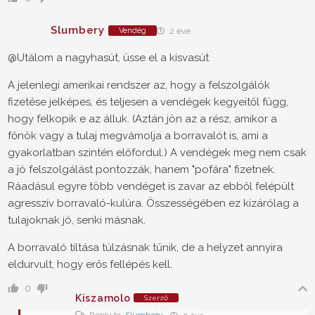
Slumbery
Vendég
2 éve
@Utálom a nagyhasút, üsse el a kisvasút
A jelenlegi amerikai rendszer az, hogy a felszolgálók
fizetése jelképes, és teljesen a vendégek kegyeitől függ,
hogy felkopik e az álluk. (Aztán jön az a rész, amikor a
főnök vagy a tulaj megvámolja a borravalót is, ami a
gyakorlatban szintén előfordul.) A vendégek meg nem csak
a jó felszolgálást pontozzák, hanem "pofára" fizetnek.
Ráadásul egyre több vendéget is zavar az ebből felépült
agresszív borravaló-kulúra. Összességében ez kizárólag a
tulajoknak jó, senki másnak.
A borravaló tiltása túlzásnak tűnik, de a helyzet annyira
eldurvult, hogy erős fellépés kell.
0
Kiszamolo
Szerző
Reply to
Slumbery