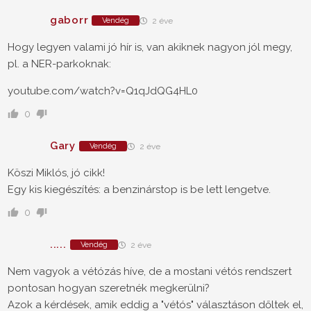
gaborr
Vendég
2 éve
Hogy legyen valami jó hír is, van akiknek nagyon jól megy,
pl. a NER-parkoknak:
youtube.com/watch?v=Q1qJdQG4HL0
0
Gary
Vendég
2 éve
Köszi Miklós, jó cikk!
Egy kis kiegészítés: a benzinárstop is be lett lengetve.
0
.....
Vendég
2 éve
Nem vagyok a vétózás híve, de a mostani vétós rendszert
pontosan hogyan szeretnék megkerülni?
Azok a kérdések, amik eddig a "vétós" választáson dőltek el,