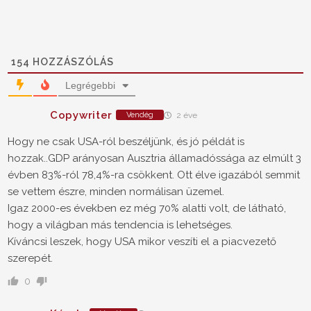
154
HOZZÁSZÓLÁS
Legrégebbi
Copywriter
Vendég
2 éve
Hogy ne csak USA-ról beszéljünk, és jó példát is
hozzak..GDP arányosan Ausztria államadóssága az elmúlt 3
évben 83%-ról 78,4%-ra csökkent. Ott élve igazából semmit
se vettem észre, minden normálisan üzemel.
Igaz 2000-es években ez még 70% alatti volt, de látható,
hogy a világban más tendencia is lehetséges.
Kíváncsi leszek, hogy USA mikor veszíti el a piacvezető
szerepét.
0