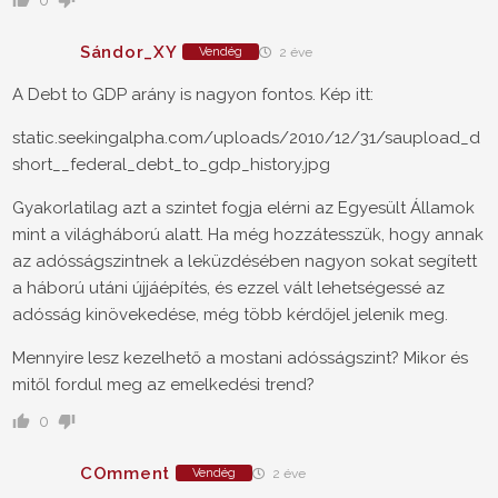
0
Sándor_XY
Vendég
2 éve
A Debt to GDP arány is nagyon fontos. Kép itt:
static.seekingalpha.com/uploads/2010/12/31/saupload_d
short__federal_debt_to_gdp_history.jpg
Gyakorlatilag azt a szintet fogja elérni az Egyesült Államok
mint a világháború alatt. Ha még hozzátesszük, hogy annak
az adósságszintnek a leküzdésében nagyon sokat segített
a háború utáni újjáépítés, és ezzel vált lehetségessé az
adósság kinövekedése, még több kérdőjel jelenik meg.
Mennyire lesz kezelhető a mostani adósságszint? Mikor és
mitől fordul meg az emelkedési trend?
0
COmment
Vendég
2 éve