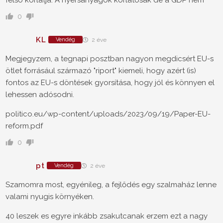
felso korlatja. A nyersanyagok korlatosak de a GDP nem
0
KL
Vendég
2 éve
Megjegyzem, a tegnapi posztban nagyon megdicsért EU-s
ötlet forrásául származó "riport" kiemeli, hogy azért (is)
fontos az EU-s döntések gyorsítása, hogy jól és könnyen el
lehessen adósodni.
politico.eu/wp-content/uploads/2023/09/19/Paper-EU-
reform.pdf
0
pt
Vendég
2 éve
Szamomra most, egyénileg, a fejlődés egy szalmaház lenne
valami nyugis környéken.
40 leszek es egyre inkább zsakutcanak erzem ezt a nagy