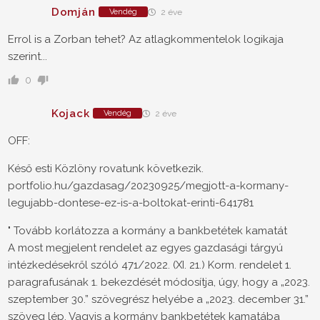
Domján
Vendég
2 éve
Errol is a Zorban tehet? Az atlagkommentelok logikaja
szerint...
0
Kojack
Vendég
2 éve
OFF:
Késő esti Közlöny rovatunk következik.
portfolio.hu/gazdasag/20230925/megjott-a-kormany-
legujabb-dontese-ez-is-a-boltokat-erinti-641781
" Tovább korlátozza a kormány a bankbetétek kamatát
A most megjelent rendelet az egyes gazdasági tárgyú
intézkedésekről szóló 471/2022. (XI. 21.) Korm. rendelet 1.
paragrafusának 1. bekezdését módosítja, úgy, hogy a „2023.
szeptember 30.” szövegrész helyébe a „2023. december 31.”
szöveg lép. Vagyis a kormány bankbetétek kamatába