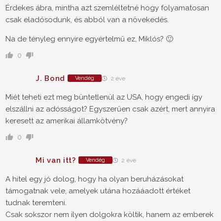
Érdekes ábra, mintha azt szemléltetné hogy folyamatosan
csak eladósodunk, és abból van a növekedés.
Na de tényleg ennyire egyértelmű ez, Miklós? 🙂
0
J. Bond
Vendég
2 éve
Miét teheti ezt meg büntetlenül az USA, hogy engedi így
elszállni az adósságot? Egyszerűen csak azért, mert annyira
keresett az amerikai államkötvény?
0
Mi van itt?
Vendég
2 éve
A hitel egy jó dolog, hogy ha olyan beruházásokat
támogatnak vele, amelyek utána hozááadott értéket
tudnak teremteni.
Csak sokszor nem ilyen dolgokra költik, hanem az emberek