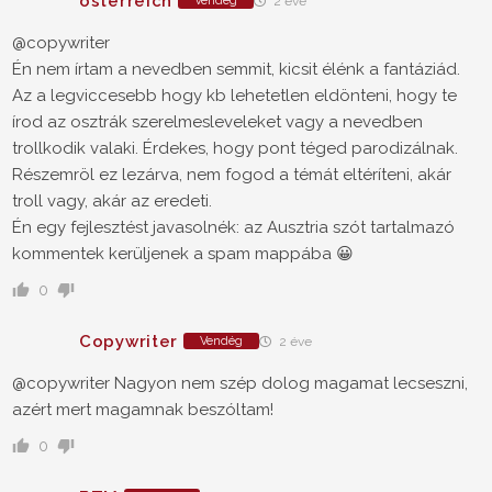
österreich
Vendég
2 éve
@copywriter
Én nem írtam a nevedben semmit, kicsit élénk a fantáziád.
Az a legviccesebb hogy kb lehetetlen eldönteni, hogy te
írod az osztrák szerelmesleveleket vagy a nevedben
trollkodik valaki. Érdekes, hogy pont téged parodizálnak.
Részemröl ez lezárva, nem fogod a témát eltéríteni, akár
troll vagy, akár az eredeti.
Én egy fejlesztést javasolnék: az Ausztria szót tartalmazó
kommentek kerüljenek a spam mappába 😀
0
Copywriter
Vendég
2 éve
@copywriter Nagyon nem szép dolog magamat lecseszni,
azért mert magamnak beszóltam!
0