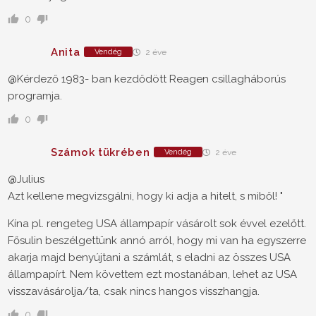
0
Anita
Vendég
2 éve
@Kérdező 1983- ban kezdődött Reagen csillagháborús
programja.
0
Számok tükrében
Vendég
2 éve
@Julius
Azt kellene megvizsgálni, hogy ki adja a hitelt, s miből! "
Kína pl. rengeteg USA állampapír vásárolt sok évvel ezelőtt.
Fősulin beszélgettünk annó arról, hogy mi van ha egyszerre
akarja majd benyújtani a számlát, s eladni az összes USA
állampapírt. Nem követtem ezt mostanában, lehet az USA
visszavásárolja/ta, csak nincs hangos visszhangja.
0