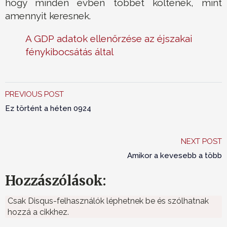
hogy minden évben többet költenek, mint
amennyit keresnek.
A GDP adatok ellenőrzése az éjszakai
fénykibocsátás által
PREVIOUS POST
Ez történt a héten 0924
NEXT POST
Amikor a kevesebb a több
Hozzászólások:
Csak Disqus-felhasználók léphetnek be és szólhatnak
hozzá a cikkhez.