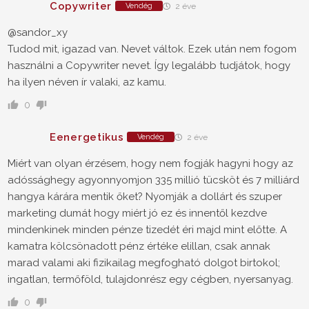
Copywriter
Vendég
2 éve
@sandor_xy
Tudod mit, igazad van. Nevet váltok. Ezek után nem fogom
használni a Copywriter nevet. Így legalább tudjátok, hogy
ha ilyen néven ír valaki, az kamu.
0
Eenergetikus
Vendég
2 éve
Miért van olyan érzésem, hogy nem fogják hagyni hogy az
adóssághegy agyonnyomjon 335 millió tücsköt és 7 milliárd
hangya kárára mentik őket? Nyomják a dollárt és szuper
marketing dumát hogy miért jó ez és innentől kezdve
mindenkinek minden pénze tizedét éri majd mint előtte. A
kamatra kölcsönadott pénz értéke elillan, csak annak
marad valami aki fizikailag megfogható dolgot birtokol;
ingatlan, termőföld, tulajdonrész egy cégben, nyersanyag.
0