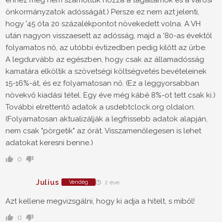
ehhez még nem számoltuk hozzá a tagállamok és a városi
önkormányzatok adósságát.) Persze ez nem azt jelenti,
hogy '45 óta 20 százalékpontot növekedett volna. A VH
után nagyon visszaesett az adósság, majd a '80-as évektől
folyamatos nő, az utóbbi évtizedben pedig kilőtt az űrbe.
A legdurvább az egészben, hogy csak az államadósság
kamatára elköltik a szövetségi költségvetés bevételeinek
15-16%-át, és ez folyamatosan nő. (Ez a leggyorsabban
növekvő kiadási tétel. Egy éve még kábé 8%-ot tett csak ki.)
További elrettentő adatok a usdebtclock.org oldalon.
(Folyamatosan aktualizálják a legfrissebb adatok alapján,
nem csak "pörgetik" az órát. Visszamenőlegesen is lehet
adatokat keresni benne.)
0
Julius
Vendég
2 éve
Azt kellene megvizsgálni, hogy ki adja a hitelt, s miből!
0