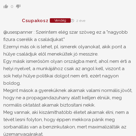
0
Csupakosz
Vendég
2 éve
@usespanner : Szerintem elég szar szöveg ez a "nagyobb
fizura cserélik a családjukat."
Ezernyi más ok is lehet, pl. ismerek olyanokat, akik pont a
hülye családjuk elől menekültek jó messzire.
Egy másik ismerősöm olyan országba ment, ahol nem érti a
helyi nyelvet, a munkájához csak az angol kell, viszont a
sok helyi hülye politikai dolgot nem érti, ezért nagyon
boldog.
Megint mások a gyereküknek akarnak valami normális jövőt,
hogy ne a propagandazuhany alatt kelljen élniük, meg
normális oktatást akarnak biztosítani nekik.
Meg vannak, aki kiszámíthatóbb életet akarnak élni, nem a
tévét lesni folyton, hogy éppen mekkora pánik meg
sorbanállás van a benzinkutakon, mert maximalizálták az
üzemanyagárakat.