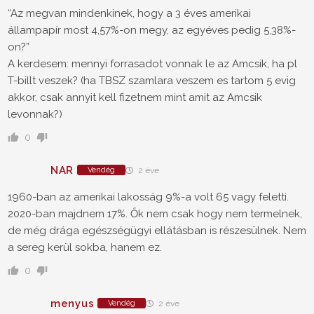
“Az megvan mindenkinek, hogy a 3 éves amerikai
állampapír most 4,57%-on megy, az egyéves pedig 5,38%-
on?”
A kerdesem: mennyi forrasadot vonnak le az Amcsik, ha pl
T-billt veszek? (ha TBSZ szamlara veszem es tartom 5 evig
akkor, csak annyit kell fizetnem mint amit az Amcsik
levonnak?)
0
NAR
Vendég
2 éve
1960-ban az amerikai lakosság 9%-a volt 65 vagy feletti.
2020-ban majdnem 17%. Ők nem csak hogy nem termelnek,
de még drága egészségügyi ellátásban is részesülnek. Nem
a sereg kerül sokba, hanem ez.
0
menyus
Vendég
2 éve