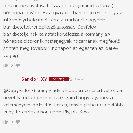
történő belenyúlása hosszabb ideig marad velünk, 3
hónappal tovább. Ez a gyakorlatban azt jelenti, hogy az
intézményi befektetők és a 20 milliónál nagyobb
bankbetéttel rendelkező lakossági ügyfelek
bankbetétjeinek kamatát korlátozza a kormány a 3
hónapos diszkontkincstárjegyek hozamának megfelelő
szinten, még további 3 hónapon át, egészen az idei év
végéig."
0
Sándor_XY
Vendég
2 éve
@Copywriter +1 amúgy üdv a klubban, én ezért váltottam
nevet. Nem tudom mennyire számít hogy ugyanez a
véleményem, de Miklós, kérlek, tényleg lehetne legalább
ennyi fejlesztés a honlapon. Pls, pls. Köszi.
0