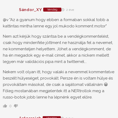
Sándor_XY
Vendég
2 éve
@v "Az a gyanum hogy ebben a formaban sokkal tobb a
kattintas mintha lenne egy jol mukodo komment motor"
Nem azt kérjük hogy szántsa be a vendégkommentelést,
csak hogy mindenféle jöttment ne használja fel a nevemet,
ne kommenteljen helyettem. Jöhet a vendégkomment, de
ha én megadok egy e-mail címet, akkor a nickem mellett
legyen már validációs pipa mint a twitternél...
Nekem volt olyan itt, hogy valaki a nevemmel kommentelve
beszélt hülyeséget, provokált. Persze én is voltam hülye és
provokáltam másokat, de csak a sajátomat vállalnám 😀
Főleg mostanában megjelentek itt a NERtrollok meg a
russo-botok jobb lenne ha lépnénk egyet előre.
0