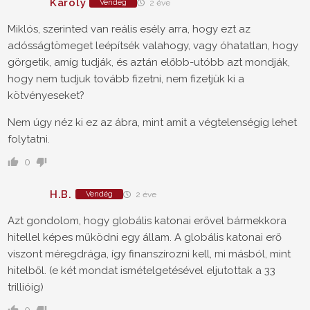
Károly
Vendég
2 éve
Miklós, szerinted van reális esély arra, hogy ezt az
adósságtömeget leépítsék valahogy, vagy óhatatlan, hogy
görgetik, amíg tudják, és aztán előbb-utóbb azt mondják,
hogy nem tudjuk tovább fizetni, nem fizetjük ki a
kötvényeseket?
Nem úgy néz ki ez az ábra, mint amit a végtelenségig lehet
folytatni.
0
H.B.
Vendég
2 éve
Azt gondolom, hogy globális katonai erővel bármekkora
hitellel képes működni egy állam. A globális katonai erő
viszont méregdrága, így finanszírozni kell, mi másból, mint
hitelből. (e két mondat ismételgetésével eljutottak a 33
trillióig)