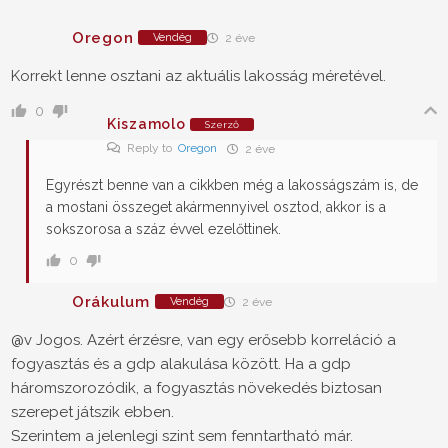
Oregon
Vendég
2 éve
Korrekt lenne osztani az aktuális lakosság méretével.
0
Kiszamolo
Szerző
Reply to
Oregon
2 éve
Egyrészt benne van a cikkben még a lakosságszám is, de
a mostani összeget akármennyivel osztod, akkor is a
sokszorosa a száz évvel ezelőttinek.
0
Orákulum
Vendég
2 éve
@v Jogos. Azért érzésre, van egy erősebb korreláció a
fogyasztás és a gdp alakulása között. Ha a gdp
háromszorozódik, a fogyasztás növekedés biztosan
szerepet játszik ebben.
Szerintem a jelenlegi szint sem fenntartható már.