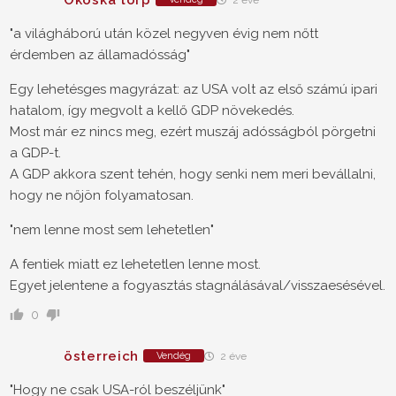
2 éve
"a világháború után közel negyven évig nem nőtt
érdemben az államadósság"
Egy lehetésges magyrázat: az USA volt az első számú ipari
hatalom, így megvolt a kellő GDP növekedés.
Most már ez nincs meg, ezért muszáj adósságból pörgetni
a GDP-t.
A GDP akkora szent tehén, hogy senki nem meri bevállalni,
hogy ne nőjön folyamatosan.
"nem lenne most sem lehetetlen"
A fentiek miatt ez lehetetlen lenne most.
Egyet jelentene a fogyasztás stagnálásával/visszaesésével.
0
österreich
Vendég
2 éve
"Hogy ne csak USA-ról beszéljünk"