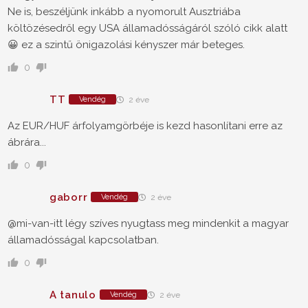
Ne is, beszéljünk inkább a nyomorult Ausztriába
költözésedről egy USA államadósságáról szóló cikk alatt
😀 ez a szintű önigazolási kényszer már beteges.
0
TT
Vendég
2 éve
Az EUR/HUF árfolyamgörbéje is kezd hasonlítani erre az
ábrára...
0
gaborr
Vendég
2 éve
@mi-van-itt légy szíves nyugtass meg mindenkit a magyar
államadósságal kapcsolatban.
0
A tanulo
Vendég
2 éve