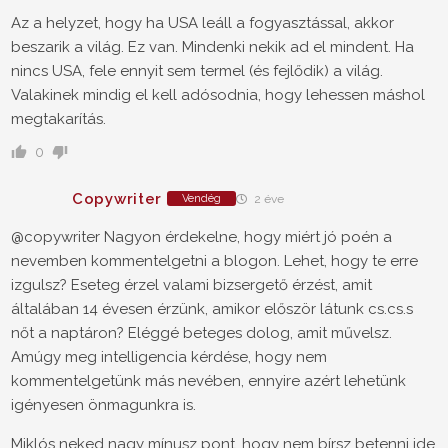
Az a helyzet, hogy ha USA leáll a fogyasztással, akkor
beszarik a világ. Ez van. Mindenki nekik ad el mindent. Ha
nincs USA, fele ennyit sem termel (és fejlődik) a világ.
Valakinek mindig el kell adósodnia, hogy lehessen máshol
megtakarítás.
0
Copywriter
Vendég
2 éve
@copywriter Nagyon érdekelne, hogy miért jó poén a
nevemben kommentelgetni a blogon. Lehet, hogy te erre
izgulsz? Eseteg érzel valami bizsergető érzést, amit
általában 14 évesen érzünk, amikor először látunk cs.cs.s
nőt a naptáron? Eléggé beteges dolog, amit művelsz.
Amúgy meg intelligencia kérdése, hogy nem
kommentelgetünk más nevében, ennyire azért lehetünk
igényesen önmagunkra is.
Miklós neked nagy mínusz pont, hogy nem bírsz betenni ide