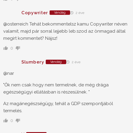
Copywriter
Vendég
2 éve
@osterreich Tehát bekommentelsz kamu Copywriter néven
valamit, majd pár sorral lejjebb leb.szod az önmagad által
megírt kommentet? Nájsz!
0
Slumbery
Vendég
2 éve
@nar
"Ők nem csak hogy nem termelnek, de még drága
egészségügyi ellátásban is részesülnek. "
Az magánegészségügy, tehát a GDP szempontjából
termelés.
0