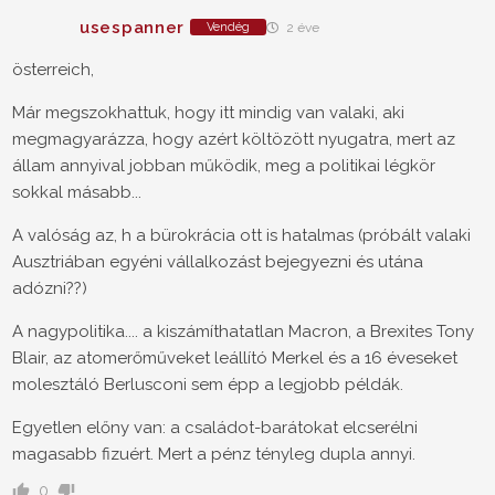
usespanner
Vendég
2 éve
österreich,
Már megszokhattuk, hogy itt mindig van valaki, aki
megmagyarázza, hogy azért költözött nyugatra, mert az
állam annyival jobban működik, meg a politikai légkör
sokkal másabb...
A valóság az, h a bürokrácia ott is hatalmas (próbált valaki
Ausztriában egyéni vállalkozást bejegyezni és utána
adózni??)
A nagypolitika.... a kiszámíthatatlan Macron, a Brexites Tony
Blair, az atomerőműveket leállító Merkel és a 16 éveseket
molesztáló Berlusconi sem épp a legjobb példák.
Egyetlen előny van: a családot-barátokat elcserélni
magasabb fizuért. Mert a pénz tényleg dupla annyi.
0