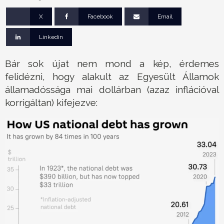
X
Facebook
Email
Linkedin
Bár sok újat nem mond a kép, érdemes
felidézni, hogy alakult az Egyesült Államok
államadóssága mai dollárban (azaz inflációval
korrigáltan) kifejezve: