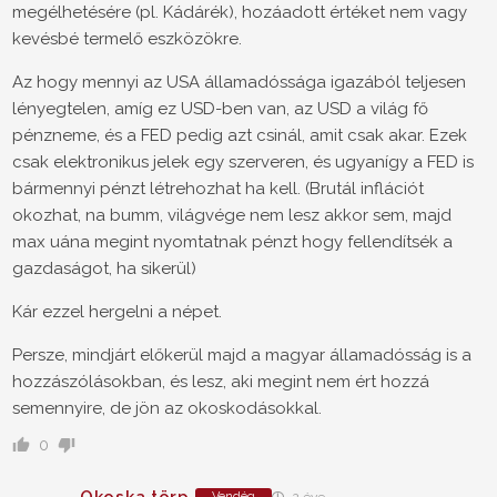
megélhetésére (pl. Kádárék), hozáadott értéket nem vagy
kevésbé termelő eszközökre.
Az hogy mennyi az USA államadóssága igazából teljesen
lényegtelen, amíg ez USD-ben van, az USD a világ fő
pénzneme, és a FED pedig azt csinál, amit csak akar. Ezek
csak elektronikus jelek egy szerveren, és ugyanígy a FED is
bármennyi pénzt létrehozhat ha kell. (Brutál inflációt
okozhat, na bumm, világvége nem lesz akkor sem, majd
max uána megint nyomtatnak pénzt hogy fellendítsék a
gazdaságot, ha sikerül)
Kár ezzel hergelni a népet.
Persze, mindjárt előkerül majd a magyar államadósság is a
hozzászólásokban, és lesz, aki megint nem ért hozzá
semennyire, de jön az okoskodásokkal.
0
Okoska törp
Vendég