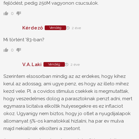
fejlődést, pedig 250M vagyonon csucsulok.
0
Kérdező
Vendég
2 éve
Mi történt '83-ban?
0
V.A.Laki
Vendég
2 éve
Szerintem elsosorban mindig az az erdekes, hogy kihez
kerul az adossag, ami ugye penz, es hogy az illeto mihez
kezd vele. Pl. a covidos stimulus csekkek is megmutattak,
hogy veszedelmes dolog a parasztoknak penzt adni, mert
egymasra licitalva elkoltik hulyesegekre es ez inflaciot
okoz. Ugyanigy nem biztos, hogy jo otlet a nyugdijalapok
allomanyat 5%-os kamatokkal hizlalni, ha par ev mulva
majd nekiallnak elkolteni a zsetont.