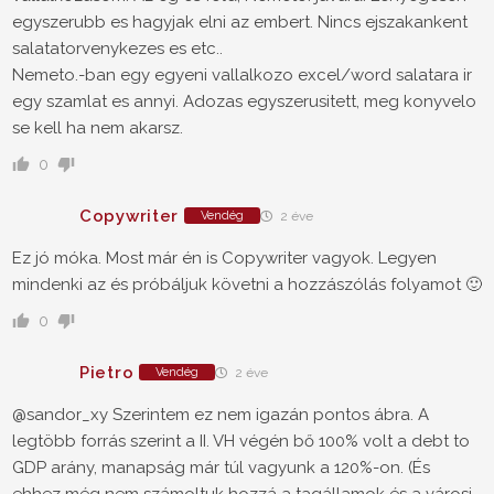
egyszerubb es hagyjak elni az embert. Nincs ejszakankent
salatatorvenykezes es etc..
Nemeto.-ban egy egyeni vallalkozo excel/word salatara ir
egy szamlat es annyi. Adozas egyszerusitett, meg konyvelo
se kell ha nem akarsz.
0
Copywriter
Vendég
2 éve
Ez jó móka. Most már én is Copywriter vagyok. Legyen
mindenki az és próbáljuk követni a hozzászólás folyamot 🙂
0
Pietro
Vendég
2 éve
@sandor_xy Szerintem ez nem igazán pontos ábra. A
legtöbb forrás szerint a II. VH végén bő 100% volt a debt to
GDP arány, manapság már túl vagyunk a 120%-on. (És