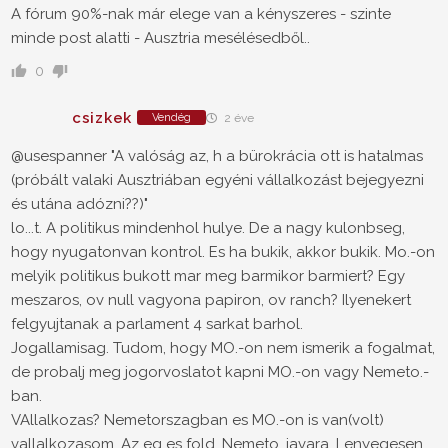
A fórum 90%-nak már elege van a kényszeres - szinte
minde post alatti - Ausztria mesélésedből..
0
csizkek
Vendég
2 éve
@usespanner "A valóság az, h a bürokrácia ott is hatalmas
(próbált valaki Ausztriában egyéni vállalkozást bejegyezni
és utána adózni??)"
lo...t. A politikus mindenhol hulye. De a nagy kulonbseg,
hogy nyugatonvan kontrol. Es ha bukik, akkor bukik. Mo.-on
melyik politikus bukott mar meg barmikor barmiert? Egy
meszaros, ov null vagyona papiron, ov ranch? Ilyenekert
felgyujtanak a parlament 4 sarkat barhol.
Jogallamisag. Tudom, hogy MO.-on nem ismerik a fogalmat,
de probalj meg jogorvoslatot kapni MO.-on vagy Nemeto.-
ban.
VAllalkozas? Nemetorszagban es MO.-on is van(volt)
vallalkozasom. Az eg es fold, Nemeto. javara. Lenyegesen