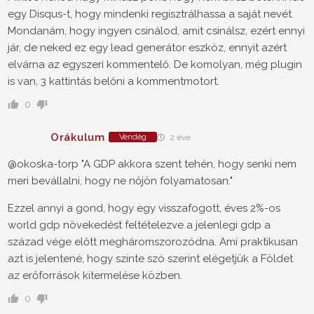
egy Disqus-t, hogy mindenki regisztrálhassa a saját nevét.
Mondanám, hogy ingyen csinálod, amit csinálsz, ezért ennyi
jár, de neked ez egy lead generátor eszköz, ennyit azért
elvárna az egyszeri kommentelő. De komolyan, még plugin
is van, 3 kattintás belőni a kommentmotort.
0
Orákulum
Vendég
2 éve
@okoska-torp "A GDP akkora szent tehén, hogy senki nem
meri bevállalni, hogy ne nőjön folyamatosan."
Ezzel annyi a gond, hogy egy visszafogott, éves 2%-os
world gdp növekedést feltételezve a jelenlegi gdp a
század vége előtt megháromszorozódna. Ami praktikusan
azt is jelentené, hogy szinte szó szerint elégetjük a Földet
az erőforrások kitermelése közben.
0