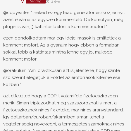
V
Vendég
2 éve
@copywriter ”…neked ez egy lead generátor eszköz, ennyit
azért elvárna az egyszeri kommentelő. De komolyan, még
plugin is van, 3 kattintás belőni a kommentmotort.”
ezen gondolkodtam mar egy ideje, masok is emlitettek a
komment motort. Az a gyanum hogy ebben a formaban
sokkal tobb a kattintas mintha lenne egy jol mukodo
komment motor
@orakulum “Ami praktikusan azt is jelentené, hogy szinte
szó szerint elégetjük a Földet az erőforrások kitermelése
közben.”
azt elfelejted hogy a GDP-t valamifele fizetoeszkozben
merik. Siman triplazodhat meg szazszorozhat is, mert a
fizetoeszkoznek nincs fix erteke, mar nincs aranystandard.
Igy dollarban/euroban/akarmiben siman lehet a
vegtelensegig novekedni, a termeszetes szamoknak nincs