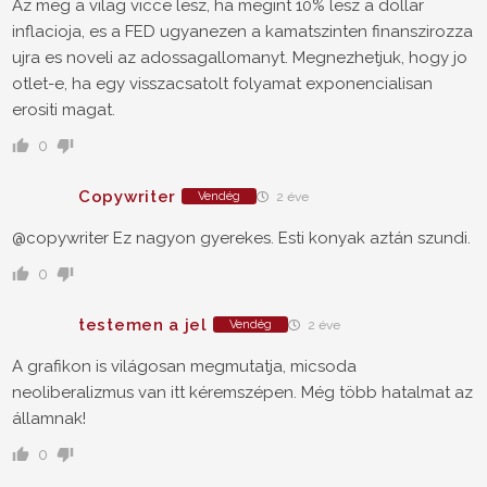
Az meg a vilag vicce lesz, ha megint 10% lesz a dollar
inflacioja, es a FED ugyanezen a kamatszinten finanszirozza
ujra es noveli az adossagallomanyt. Megnezhetjuk, hogy jo
otlet-e, ha egy visszacsatolt folyamat exponencialisan
erositi magat.
0
Copywriter
Vendég
2 éve
@copywriter Ez nagyon gyerekes. Esti konyak aztán szundi.
0
testemen a jel
Vendég
2 éve
A grafikon is világosan megmutatja, micsoda
neoliberalizmus van itt kéremszépen. Még több hatalmat az
államnak!
0