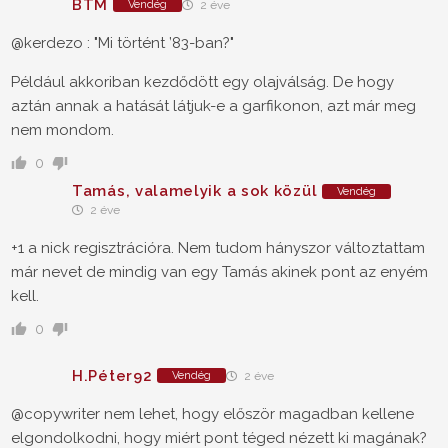
BTM
Vendég
2 éve
@kerdezo : "Mi történt ’83-ban?"
Például akkoriban kezdődött egy olajválság. De hogy
aztán annak a hatását látjuk-e a garfikonon, azt már meg
nem mondom.
0
Tamás, valamelyik a sok közül
Vendég
2 éve
+1 a nick regisztrációra. Nem tudom hányszor változtattam
már nevet de mindig van egy Tamás akinek pont az enyém
kell.
0
H.Péter92
Vendég
2 éve
@copywriter nem lehet, hogy először magadban kellene
elgondolkodni, hogy miért pont téged nézett ki magának?