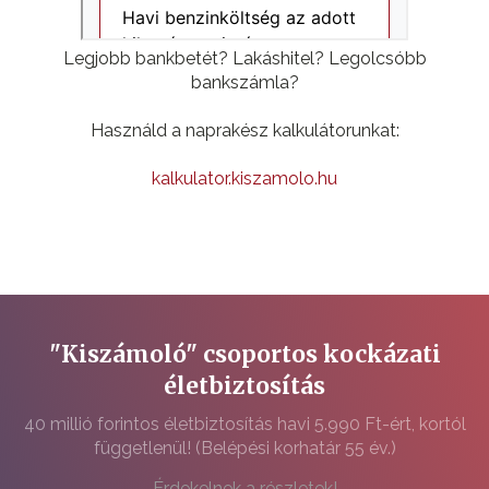
Legjobb bankbetét? Lakáshitel? Legolcsóbb
bankszámla?
Használd a naprakész kalkulátorunkat:
kalkulator.kiszamolo.hu
"Kiszámoló" csoportos kockázati
életbiztosítás
40 millió forintos életbiztosítás havi 5.990 Ft-ért, kortól
függetlenül! (Belépési korhatár 55 év.)
Érdekelnek a részletek!