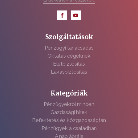
Szolgáltatások
Pénzügyi tanácsadás
Oktatás cégeknek
Életbiztosítás
Lakásbiztosítás
Kategóriák
Pénzügyekről minden
Gazdasági hírek
Befektetés és közgazdaságtan
Pénzügyek a családban
A nap ábrája