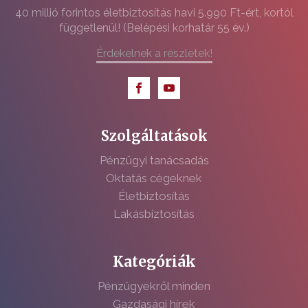
40 millió forintos életbiztosítás havi 5.990 Ft-ért, kortól
függetlenül! (Belépési korhatár 55 év.)
Érdekelnek a részletek!
Szolgáltatások
Pénzügyi tanácsadás
Oktatás cégeknek
Életbiztosítás
Lakásbiztosítás
Kategóriák
Pénzügyekről minden
Gazdasági hírek