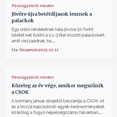
Pénzügyekről minden
Jövőre újra betétdíjasok lesznek a
palackok
Egy uniós rendeletnek hála jövőre 50 forint
letétet kell fizetni a 0,1-3 liter közötti palackokért,
amit visszaadnak, ha…...
Írta:
Kiszamolo
2023-10-12
Pénzügyekről minden
Közeleg az év vége, amikor megszűnik
a CSOK
A kormány január elsejétől beszántja a CSOK-ot
és a hozzá kapcsolódó egyéb kedvezményeket,
kizárólag a fogyó népességszámú falvakban…...