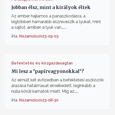
Jobban élsz, mint a királyok éltek
Az ember hajlamos a panaszkodásra, a
legtöbben hamarabb észreveszik a lyukat, mint
a sajtot, amiben a lyuk van.…...
Írta:
Kiszamolo
2023-09-03
Befektetés és közgazdaságtan
Mi lesz a "papírvagyonokkal"?
Az elmúlt két évtizedben a befektetési eszközök
árazása hatalmasat emelkedett, leginkább a
nulla körüli kamatok miatt. Míg az…...
Írta:
Kiszamolo
2023-08-30