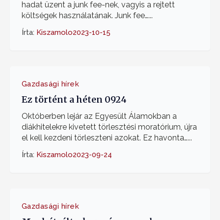
hadat üzent a junk fee-nek, vagyis a rejtett
költségek használatának. Junk fee…...
Írta:
Kiszamolo
2023-10-15
Gazdasági hírek
Ez történt a héten 0924
Októberben lejár az Egyesült Álamokban a
diákhitelekre kivetett törlesztési moratórium, újra
el kell kezdeni törleszteni azokat. Ez havonta…...
Írta:
Kiszamolo
2023-09-24
Gazdasági hírek