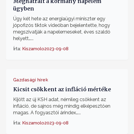
Meghátrált a kormány napelem
ügyben
Úgy két hete az energiaügyi miniszter egy
jópofizós tiktok videóban bejelentette, hogy
megszivatják a napelemeseket, éves szaldó
helyett…...
Írta:
Kiszamolo
2023-09-08
Gazdasági hírek
Kicsit csökkent az infláció mértéke
Kijött az új KSH adat, némileg csökkent az
infláció, de sajnos még mindig elképesztően
magas. A fogyasztói árindex…...
Írta:
Kiszamolo
2023-09-08