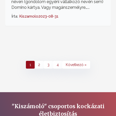
néven (gondolom egyéni vállalkozó nevén sem)
Domino kártya. Vagy magánszemélyre…...
Írta:
Kiszamolo
2023-08-31
1
2
3
4
Következő »
"Kiszámoló" csoportos kockázati
életbiztosítás