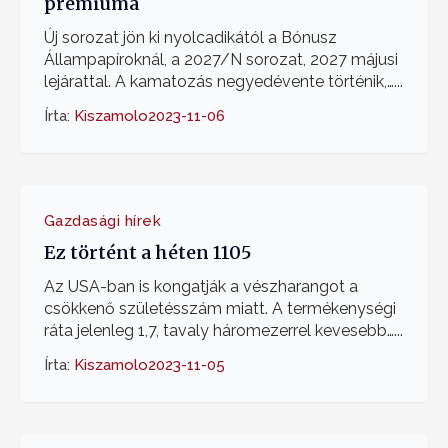
prémiuma
Új sorozat jön ki nyolcadikától a Bónusz
Állampapíroknál, a 2027/N sorozat, 2027 májusi
lejárattal. A kamatozás negyedévente történik,…...
Írta:
Kiszamolo
2023-11-06
Gazdasági hírek
Ez történt a héten 1105
Az USA-ban is kongatják a vészharangot a
csökkenő születésszám miatt. A termékenységi
ráta jelenleg 1,7, tavaly háromezerrel kevesebb…...
Írta:
Kiszamolo
2023-11-05