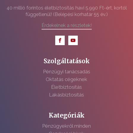
40 millió forintos életbiztosítás havi 5.990 Ft-ért, kortól
függetlenül! (Belépési korhatár 55 év.)
Érdekelnek a részletek!
Szolgáltatások
Pénzügyi tanácsadás
Oktatás cégeknek
Életbiztosítás
Lakásbiztosítás
Kategóriák
Pénzügyekről minden