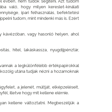
él évben, nem tudok segíteni. Azt tudom
ba való, hogy milyen kereslet-kínálati
yisége, ipari felhasználás, befektetési
tippelni tudom, mint mindenki más is. Ezért
y kávézóban, vagy hasonló helyen, ahol
ás, hitel, lakáskassza, nyugdíjpénztár,
vannak a legkülönfélébb értékpapírokkal
lálkozóig utána tudjak nézni a hozamoknak
elet, a jelenét, múltját, elképzeléseit,
él, illetve hogy mit kellene elérnie.
yan kellene változtatni. Megbeszéljük a