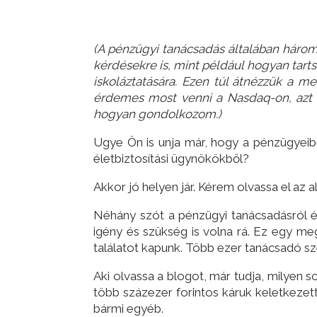
(A pénzügyi tanácsadás általában három
kérdésekre is, mint például hogyan tarts
iskoláztatására. Ezen túl átnézzük a
érdemes most venni a Nasdaq-on, azt 
hogyan gondolkozom.)
Ugye Ön is unja már, hogy a pénzügyeib
életbiztosítási ügynökökből?
Akkor jó helyen jár. Kérem olvassa el az a
Néhány szót a pénzügyi tanácsadásról é
igény és szükség is volna rá. Ez egy me
találatot kapunk. Több ezer tanácsadó sz
Aki olvassa a blogot, már tudja, milyen 
több százezer forintos káruk keletkezett
bármi egyéb.