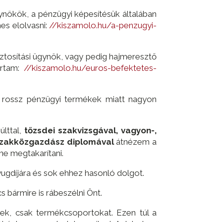
ynökök, a pénzügyi képesítésük általában
es elolvasni:
//kiszamolo.hu/a-penzugyi-
iztosítási ügynök, vagy pedig hajmeresztő
írtam:
//kiszamolo.hu/euros-befektetes-
lt rossz pénzügyi termékek miatt nagyon
últtal,
tőzsdei szakvizsgával, vagyon-,
 szakközgazdász diplomával
átnézem a
ne megtakarítani.
ugdíjára és sok ehhez hasonló dolgot.
 bármire is rábeszélni Önt.
ek, csak termékcsoportokat. Ezen túl a