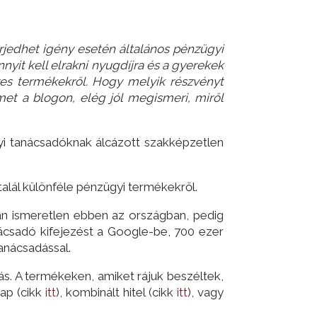
rjedhet igény esetén általános pénzügyi
nyit kell elrakni nyugdíjra és a gyerekek
es termékekről. Hogy melyik részvényt
t a blogon, elég jól megismeri, miről
yi tanácsadóknak álcázott szakképzetlen
 talál különféle pénzügyi termékekről.
án ismeretlen ebben az országban, pedig
nácsadó kifejezést a Google-be, 700 ezer
anácsadással.
ás. A termékeken, amiket rájuk beszéltek,
lap (cikk
itt
), kombinált hitel (cikk
itt
), vagy