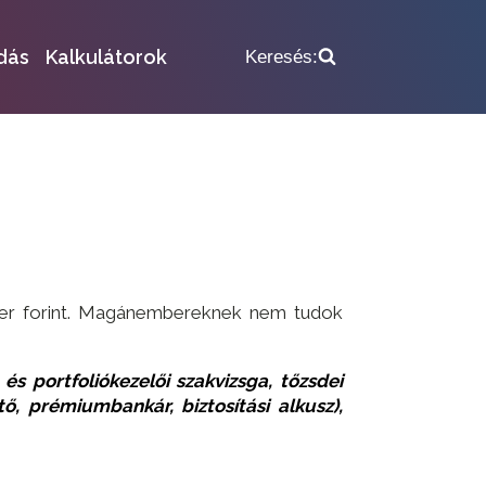
dás
Kalkulátorok
Keresés:
zer forint. Magánembereknek nem tudok
s portfoliókezelői szakvizsga, tőzsdei
ő, prémiumbankár, biztosítási alkusz),