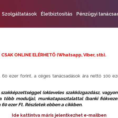
Szolgáltatások
Életbiztosítás
Pénzügyi tanácsa
SAK ONLINE ELÉRHETŐ (Whatsapp, Viber, stb).
60 ezer forint, a céges tanácsadások ára nettó 100 e
 szakképzettséggel (okleveles szakközgazdász, vagyon é
 több modulja), munkatapasztalattal (banki fiókvezet
a 60 ezer Ft. Részletek ebben a cikkben.
Ide kattintva máris jelentkezhet e-mailben