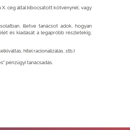
. cég által kibocsátott kötvénynél, vagy
solatban, illetve tanácsot adok, hogyan
ét és kiadását a legapróbb részletekig,
iváltás, hitel racionalizálás, stb.)
es" pénzügyi tanácsadás.