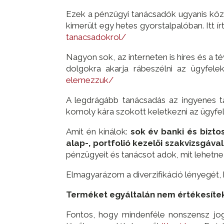
Ezek a pénzügyi tanácsadók ugyanis közö
kimerült egy hetes gyorstalpalóban. Itt 
tanacsadokrol/
Nagyon sok, az interneten is híres és a 
dolgokra akarja rábeszélni az ügyfeleke
elemezzuk/
A legdrágább tanácsadás az ingyenes ta
komoly kára szokott keletkezni az ügyfe
Amit én kínálok:
sok év banki és biztos
alap-, portfolió kezelői szakvizsgá
pénzügyeit és tanácsot adok, mit lehetne 
Elmagyarázom a diverzifikáció lényegét, 
Terméket egyáltalán nem értékesíte
Fontos, hogy mindenféle nonszensz jog