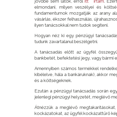
jövőbe sem látok, erről
itt írtam
. Ezér
elmondani, milyen veszélyei és költsé
fundamentumok mozgatják az arany alaku
vásárlás, ékszer felhasználás, újrahasznos
ilyen tanácsokkal nem tudok segíteni.
Hogyan néz ki egy pénzügyi tanácsadás
tudunk zavartalanul beszélgetni.
A tanácsadás előtt az ügyfél összegyűj
bankbetét, befektetési jegy, vagy bármi 
Amennyiben számos termékkel rendelkezi
kibélelve, hála a bankáruknak), akkor me
és a költségeknek.
Ezután a pénzügyi tanácsadás során egy 
jelenlegi pénzügyi helyzetét, meglévő meg
Átnézzük a meglévő megtakarításokat, s
kockázatokat, az ügyfél kockázattűrő képe