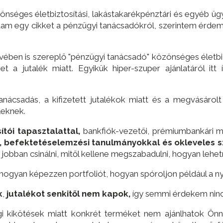
nséges életbiztosítási, lakástakarékpénztári és egyéb üg
írtam egy cikket a pénzügyi tanácsadókról, szerintem érdem
tévében is szereplő "pénzügyi tanácsadó" közönséges életb
t a jutalék miatt. Egyikük hiper-szuper ajánlatáról itt 
nácsadás, a kifizetett jutalékok miatt és a megvásáro
leknek.
ítói tapasztalattal,
bankfiók-vezetői, prémiumbankári m
val, befektetéselemzési tanulmányokkal és okleveles
jobban csinálni, mitől kellene megszabadulni, hogyan lehet
hogyan képezzen portfoliót, hogyan spóroljon például a ny
k
,
jutalékot senkitől nem kapok,
így semmi érdekem nincs
i kikötések miatt konkrét terméket nem ajánlhatok Önn