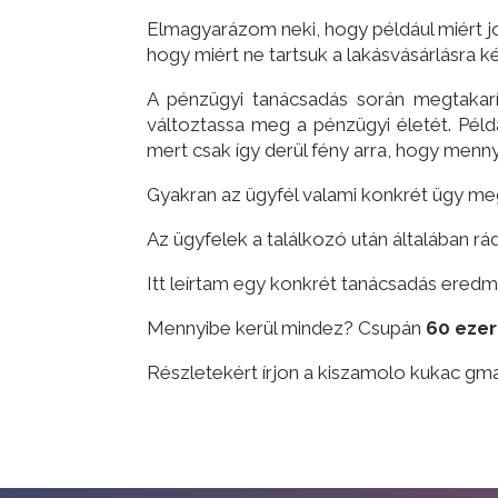
Elmagyarázom neki, hogy például miért j
hogy miért ne tartsuk a lakásvásárlásra 
A pénzügyi tanácsadás során megtakarít
változtassa meg a pénzügyi életét. Pél
mert csak így derül fény arra, hogy menn
Gyakran az ügyfél valami konkrét ügy megold
Az ügyfelek a találkozó után általában r
Itt leírtam egy konkrét tanácsadás ered
Mennyibe kerül mindez? Csupán
60 ezer
Részletekért írjon a kiszamolo kukac gm