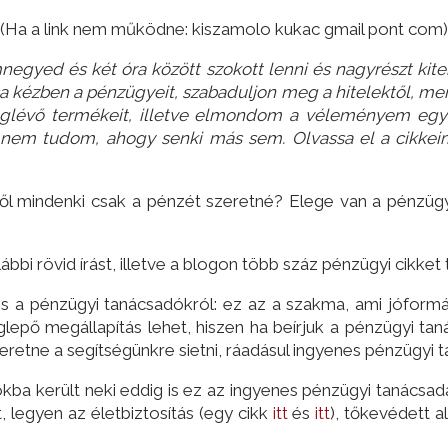
(Ha a link nem működne: kiszamolo kukac gmail pont com)
negyed és két óra között szokott lenni és nagyrészt kite
a kézben a pénzügyeit, szabaduljon meg a hitelektől, men
 meglévő termékeit, illetve elmondom a véleményem egy
nem tudom, ahogy senki más sem. Olvassa el a cikkeime
ől mindenki csak a pénzét szeretné? Elege van a pénzüg
lábbi rövid írást, illetve a blogon több száz pénzügyi cikket
s a pénzügyi tanácsadókról: ez az a szakma, ami jóform
glepő megállapítás lehet, hiszen ha beírjuk a pénzügyi ta
eretne a segítségünkre sietni, ráadásul ingyenes pénzügyi t
sokba került neki eddig is ez az ingyenes pénzügyi tanácsad
, legyen az életbiztosítás (egy cikk
itt
és
itt
), tőkevédett a