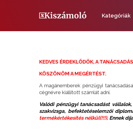
Kategóriák
KEDVES ÉRDEKLŐDŐK, A TANÁCSADÁS C
KÖSZÖNÖM A MEGÉRTÉST.
A magánemberek pénzügyi tanácsadása 
cégnévre kiállított számlát adni.
Valódi pénzügyi tanácsadást vállalok,
szakvizsga, befektetéselemzői diploma
termékértékesítés nélkül(!!!)
. Ennek díj