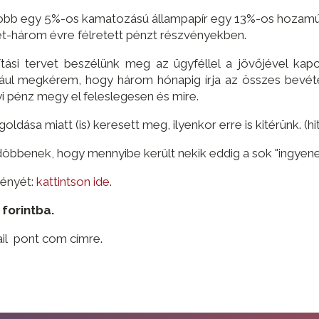
obb egy 5%-os kamatozású állampapír egy 13%-os hozamú X
két-három évre félretett pénzt részvényekben.
ási tervet beszélünk meg az ügyféllel a jövőjével kapc
dául megkérem, hogy három hónapig írja az összes bevétel
yi pénz megy el feleslegesen és mire.
ása miatt (is) keresett meg, ilyenkor erre is kitérünk. (hitelk
ádöbbenek, hogy mennyibe került nekik eddig a sok "ingyen
ményét:
kattintson ide
.
 forintba.
ail pont com címre.