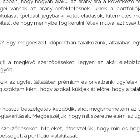
t abban, hogy hogyan alakul az arany ára a következő f
gei vannak az arany-befektetésnek, kinek a portfoliójá
lását (például jegybanki vétel-eladások, kitermelés menn
ítás), de hogy mennyibe fog kerülni fél év múlva, azt csak 
? Egy megbeszélt időpontban találkozunk, általában eg
ti a meglévő szerződéseket, legyen az akár életbiztosít
egyéb.
k az ügyfél (általában prémium és privátbanki ügyfelek 
g szoktam kérni, hogy azokat küldjék át előre, hogy a ta
hosszú beszélgetés kezdődik, ahol megismerhetem az ügyf
takarításait. Megbeszéljük, hogy mit szeretne elérni az ügyf
zerződéseket, hiteleket, átbeszéljük, hogy min és hog
sségét, a portfolió kialakítását.