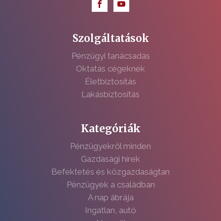
Szolgáltatások
Pénzügyi tanácsadás
Oktatás cégeknek
Életbiztosítás
Lakásbiztosítás
Kategóriák
Pénzügyekről minden
Gazdasági hírek
Befektetés és közgazdaságtan
Pénzügyek a családban
A nap ábrája
Ingatlan, autó