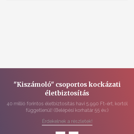
"Kiszámoló" csoportos kockázati
életbiztosítás
40 millió forintos életbiztosítás havi 5.990 Ft-ért, kortól
függetlenül! (Belépési korhatár 55 év.)
Érdekelnek a részletek!