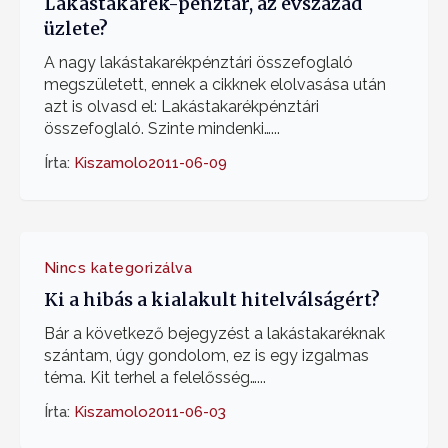
Lakástakarék-pénztár, az évszázad
üzlete?
A nagy lakástakarékpénztári összefoglaló
megszületett, ennek a cikknek elolvasása után
azt is olvasd el: Lakástakarékpénztári
összefoglaló. Szinte mindenki…...
Írta:
Kiszamolo
2011-06-09
Nincs kategorizálva
Ki a hibás a kialakult hitelválságért?
Bár a következő bejegyzést a lakástakaréknak
szántam, úgy gondolom, ez is egy izgalmas
téma. Kit terhel a felelősség…...
Írta:
Kiszamolo
2011-06-03