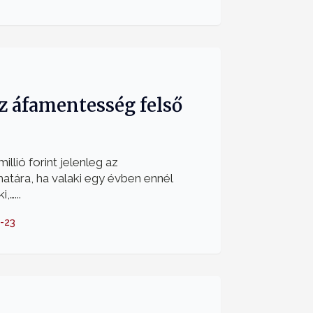
z áfamentesség felső
llió forint jelenleg az
atára, ha valaki egy évben ennél
,…...
-23