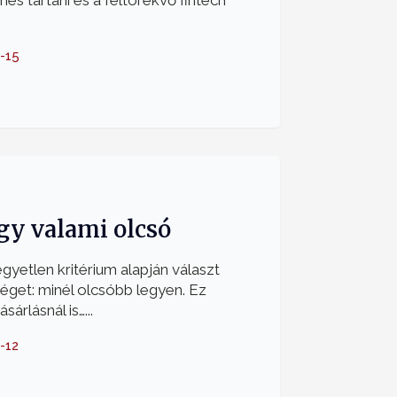
s tartani és a feltörekvő fintech
-15
gy valami olcsó
etlen kritérium alapján választ
éget: minél olcsóbb legyen. Ez
árlásnál is…...
-12