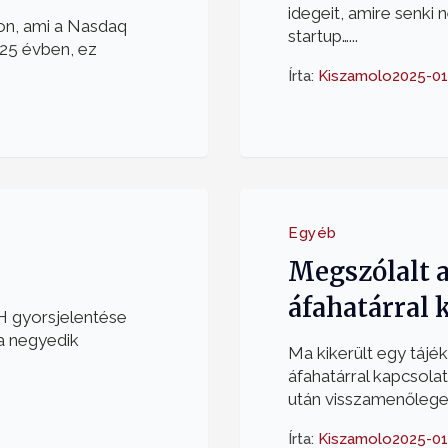
idegeit, amire senki 
kon, ami a Nasdaq
startup…...
 25 évben, ez
Írta:
Kiszamolo
2025-01
Egyéb
Megszólalt a
áfahatárral 
H gyorsjelentése
 a negyedik
Ma kikerült egy tájé
áfahatárral kapcsolat
után visszamenőleges
Írta:
Kiszamolo
2025-01