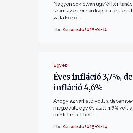
Nagyon sok olyan ügyfél kér tanács
számláz és onnan kapja a fizetését, 
vállalkozói…...
Írta:
Kiszamolo
2025-01-16
Egyéb
Éves infláció 3,7%, d
infláció 4,6%
Ahogy az várható volt, a decemberi
meglódult, egy év alatt 4,6% volt 
mértéke, többek…...
Írta:
Kiszamolo
2025-01-14