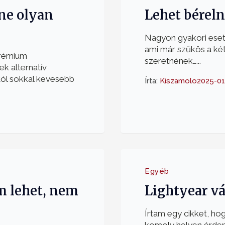
ne olyan
Lehet béreln
Nagyon gyakori eset,
ami már szűkös a két
prémium
szeretnének…...
ek alternatív
tól sokkal kevesebb
Írta:
Kiszamolo
2025-01
Egyéb
m lehet, nem
Lightyear vá
Írtam egy cikket, h