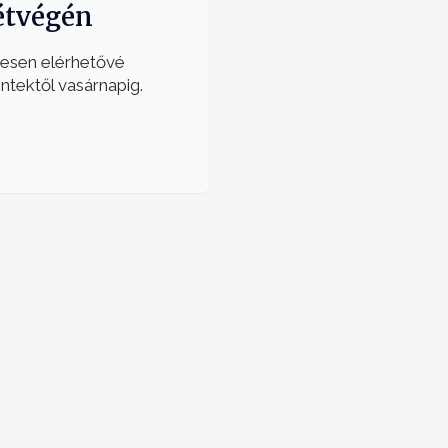
étvégén
nesen elérhetővé
ntektől vasárnapig.