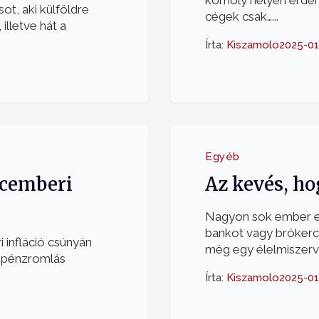
komoly helyen érdeme
ot, aki külföldre
cégek csak…...
illetve hát a
Írta:
Kiszamolo
2025-01
Egyéb
ecemberi
Az kevés, ho
Nagyon sok ember egy
bankot vagy brókerc
 infláció csúnyán
még egy élelmiszervás
a pénzromlás
Írta:
Kiszamolo
2025-01