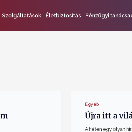
Szolgáltatások
Életbiztosítás
Pénzügyi tanácsa
Egyéb
em
Újra itt a vi
A héten egy olyan hí