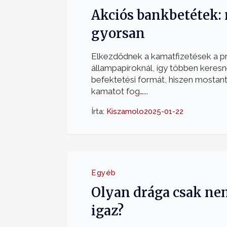
Akciós bankbetétek: 
gyorsan
Elkezdődnek a kamatfizetések a 
állampapíroknál, így többen keresn
befektetési formát, hiszen mostan
kamatot fog…...
Írta:
Kiszamolo
2025-01-22
Egyéb
Olyan drága csak ne
igaz?