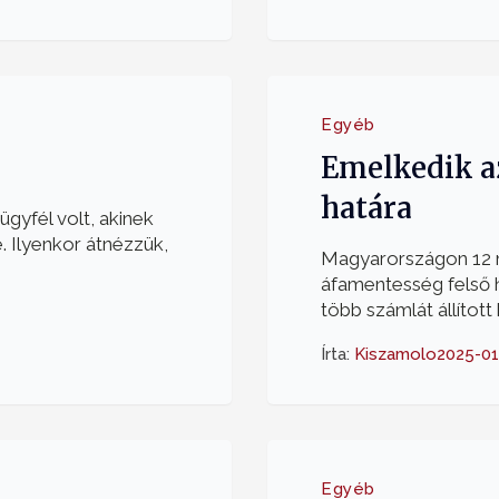
Egyéb
Emelkedik a
határa
gyfél volt, akinek
. Ilyenkor átnézzük,
Magyarországon 12 mi
áfamentesség felső h
több számlát állított ki
Írta:
Kiszamolo
2025-01
Egyéb