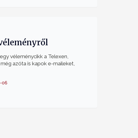
véleményről
 egy véleménycikk a Telexen,
 még azóta is kapok e-maileket,
-06