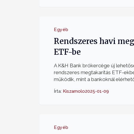
Egyéb
Rendszeres havi meg
ETF-be
A K&H Bank brókercége új lehetőség
rendszeres megtakarítás ETF-ekb
működik, mint a bankoknál elérhető
Írta:
Kiszamolo
2025-01-09
Egyéb