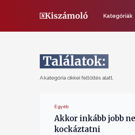
Kategóriák
Találatok:
A kategória cikkei feltöltés alatt.
Egyéb
Akkor inkább jobb n
kockáztatni