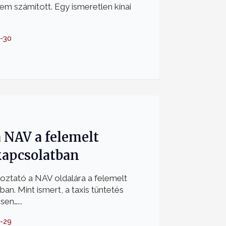
nem számított. Egy ismeretlen kínai
-30
 NAV a felemelt
kapcsolatban
koztató a NAV oldalára a felemelt
ban. Mint ismert, a taxis tüntetés
en…...
-29