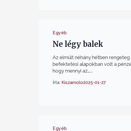
Egyéb
Ne légy balek
Az elmúlt néhány hétben rengeteg ü
befektetési alapokban volt a pénze
hogy mennyi az…...
Írta:
Kiszamolo
2025-01-27
Egyéb