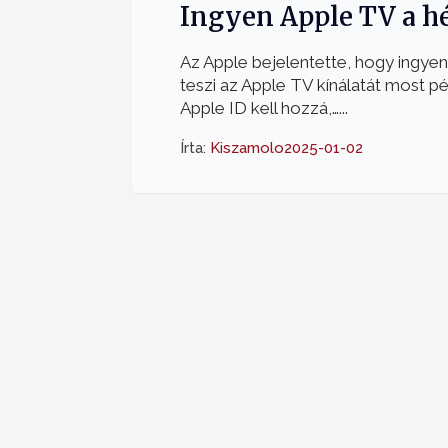
Ingyen Apple TV a h
Az Apple bejelentette, hogy ingye
teszi az Apple TV kínálatát most pé
Apple ID kell hozzá,…...
Írta:
Kiszamolo
2025-01-02