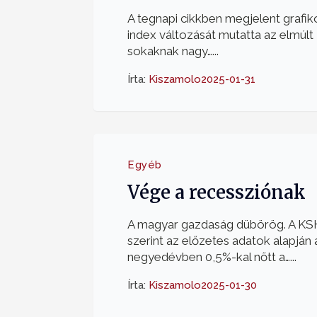
A tegnapi cikkben megjelent grafi
index változását mutatta az elmúlt
sokaknak nagy…...
Írta:
Kiszamolo
2025-01-31
Egyéb
Vége a recessziónak
A magyar gazdaság dübörög. A KS
szerint az előzetes adatok alapján
negyedévben 0,5%-kal nőtt a…...
Írta:
Kiszamolo
2025-01-30