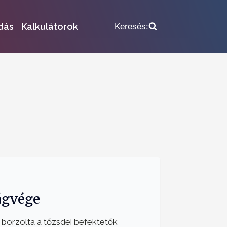
dás
Kalkulátorok
Keresés:
lágvége
r borzolta a tőzsdei befektetők