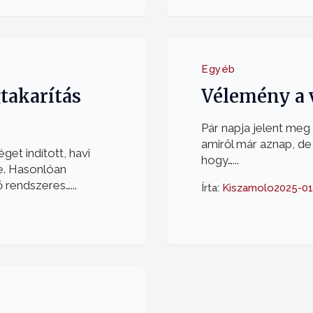
Egyéb
takarítás
Vélemény a 
Pár napja jelent meg
amiről már aznap, de
et indított, havi
hogy…...
e. Hasonlóan
 rendszeres…...
Írta:
Kiszamolo
2025-01