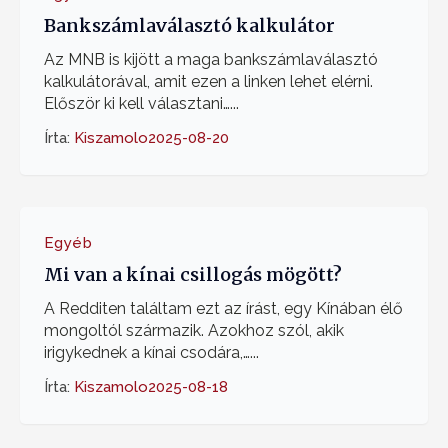
Bankszámlaválasztó kalkulátor
Az MNB is kijött a maga bankszámlaválasztó
kalkulátorával, amit ezen a linken lehet elérni.
Először ki kell választani…...
Írta:
Kiszamolo
2025-08-20
Egyéb
Mi van a kínai csillogás mögött?
A Redditen találtam ezt az írást, egy Kínában élő
mongoltól származik. Azokhoz szól, akik
irigykednek a kínai csodára,…...
Írta:
Kiszamolo
2025-08-18