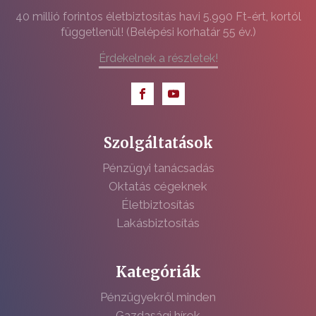
40 millió forintos életbiztosítás havi 5.990 Ft-ért, kortól
függetlenül! (Belépési korhatár 55 év.)
Érdekelnek a részletek!
Szolgáltatások
Pénzügyi tanácsadás
Oktatás cégeknek
Életbiztosítás
Lakásbiztosítás
Kategóriák
Pénzügyekről minden
Gazdasági hírek