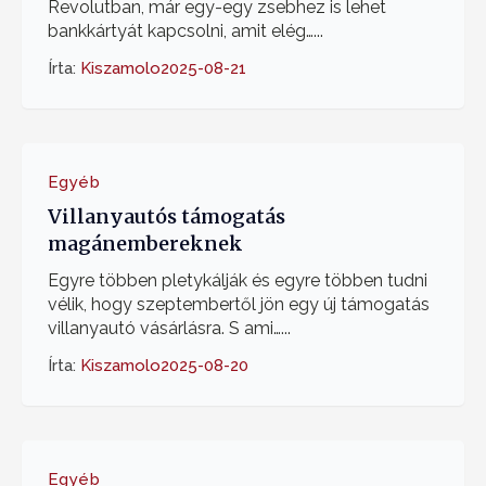
Revolutban, már egy-egy zsebhez is lehet
bankkártyát kapcsolni, amit elég…...
Írta:
Kiszamolo
2025-08-21
Egyéb
Villanyautós támogatás
magánembereknek
Egyre többen pletykálják és egyre többen tudni
vélik, hogy szeptembertől jön egy új támogatás
villanyautó vásárlásra. S ami…...
Írta:
Kiszamolo
2025-08-20
Egyéb