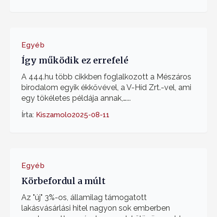
Egyéb
Így működik ez errefelé
A 444.hu több cikkben foglalkozott a Mészáros
birodalom egyik ékkővével, a V-Híd Zrt.-vel, ami
egy tökéletes példája annak,…...
Írta:
Kiszamolo
2025-08-11
Egyéb
Körbefordul a múlt
Az "új" 3%-os, államilag támogatott
lakásvásárlási hitel nagyon sok emberben