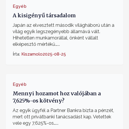
Egyéb
A kisigényű társadalom
Japán az elvesztett második világháború után a
világ egyik legszegényebb államává vált.
Hihetetlen munkamorállal, önként vállalt
elképesztő mértékű…...
Írta:
Kiszamolo
2025-08-25
Egyéb
Mennyi hozamot hoz valójában a
7,625%-os kötvény?
Az egyik ügyfél a Partner Bankra bízta a pénzét,
mert ott privátbanki tanácsadást kap. Vetettek
vele egy 7,625%-os…...