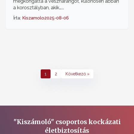
megkongatta a vészharangot, különösen abban
a korosztályban, akik…...
Írta:
Kiszamolo
2025-08-06
1
2
Következő »
"Kiszámoló" csoportos kockázati
életbiztosítás