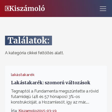
Találatok:
A kategória cikkei feltöltés alatt.
lakástakarék
Lakástakarék: szomorú változások
Tegnaptól a Fundamenta megszüntette a rövid
futamidejű (48 és 57 hónapos) 3%-os
konstrukcióját, a Hozamlesőt, így az már…...
Írta:
Kiszamolo
2015-03-19