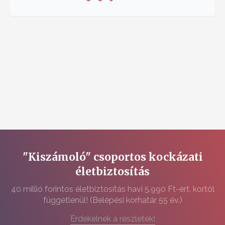
"Kiszámoló" csoportos kockázati
életbiztosítás
40 millió forintos életbiztosítás havi 5.990 Ft-ért, kortól
függetlenül! (Belépési korhatár 55 év.)
Érdekelnek a részletek!