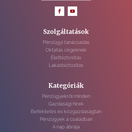
Szolgáltatások
Pénzügyi tanácsadás
Oktatás cégeknek
Életbiztosítás
Lakásbiztosítás
Kategóriák
Pénzügyekről minden
Gazdasági hírek
Befektetés és közgazdaságtan
Pénzügyek a családban
A nap ábrája