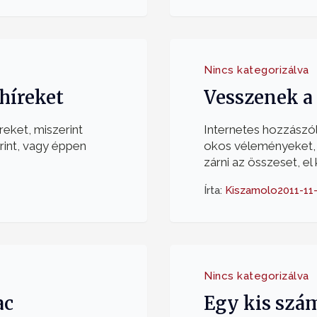
Nincs kategorizálva
 híreket
Vesszenek a
eket, miszerint
Internetes hozzászó
orint, vagy éppen
okos véleményeket, 
zárni az összeset, el k
Írta:
Kiszamolo
2011-11
Nincs kategorizálva
ac
Egy kis szá