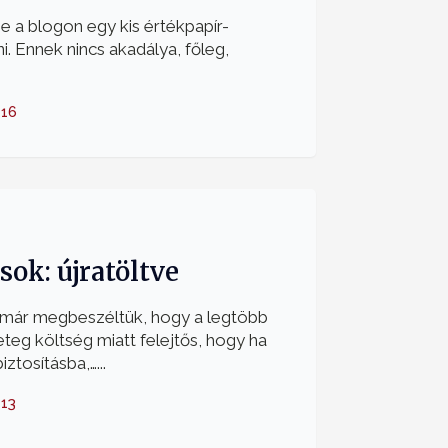
ne a blogon egy kis értékpapír-
ni. Ennek nincs akadálya, főleg,
-16
sok: újratöltve
már megbeszéltük, hogy a legtöbb
eteg költség miatt felejtős, hogy ha
ztosításba,…...
-13