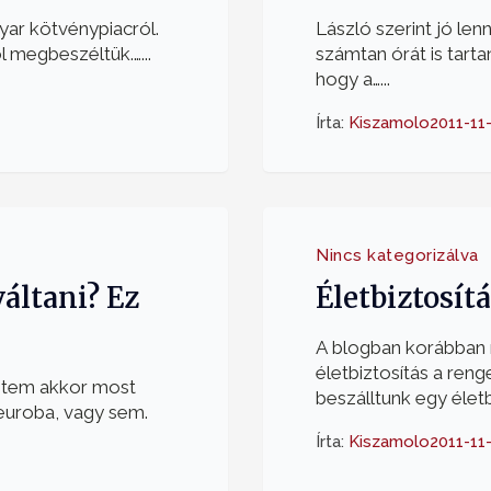
gyar kötvénypiacról.
László szerint jó len
ól megbeszéltük.…...
számtan órát is tarta
hogy a…...
Írta:
Kiszamolo
2011-11
Nincs kategorizálva
áltani? Ez
Életbiztosítá
A blogban korábban 
életbiztosítás a reng
intem akkor most
beszálltunk egy életbi
euroba, vagy sem.
Írta:
Kiszamolo
2011-11