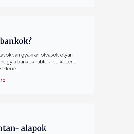
 bankok?
lásokban gyakran olvasok olyan
hogy a bankok rablók, be kellene
ellene…...
-20
mtan- alapok