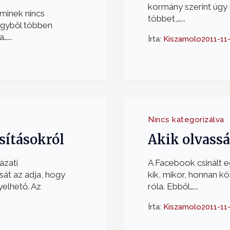
kormány szerint úgy 
aminek nincs
többet,…...
egyből többen
…...
Írta:
Kiszamolo
2011-11
Nincs kategorizálva
sításokról
Akik olvassá
ázati
A Facebook csinált 
ását az adja, hogy
kik, mikor, honnan k
yelhető. Az
róla. Ebből…...
Írta:
Kiszamolo
2011-11