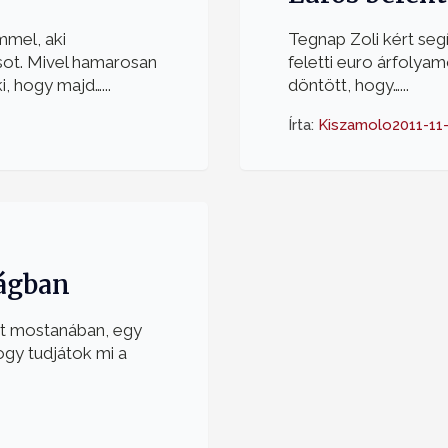
mel, aki
Tegnap Zoli kért segí
sot. Mivel hamarosan
feletti euro árfolyam
, hogy majd…...
döntött, hogy…...
Írta:
Kiszamolo
2011-11
ságban
let mostanában, egy
ogy tudjátok mi a