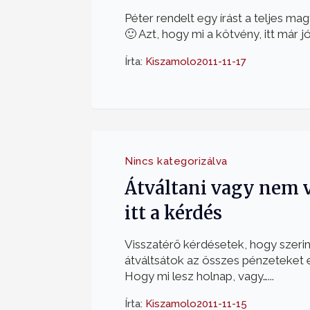
Péter rendelt egy írást a teljes ma
🙂 Azt, hogy mi a kötvény, itt már j
Írta:
Kiszamolo
2011-11-17
Nincs kategorizálva
Átváltani vagy nem v
itt a kérdés
Visszatérő kérdésetek, hogy szer
átváltsátok az összes pénzeteket 
Hogy mi lesz holnap, vagy…...
Írta:
Kiszamolo
2011-11-15