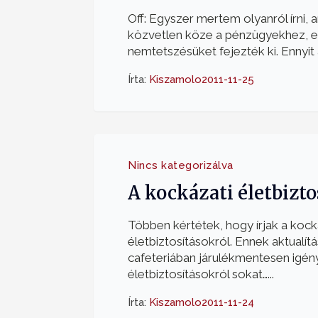
Off: Egyszer mertem olyanról írni, 
közvetlen köze a pénzügyekhez, 
nemtetszésüket fejezték ki. Ennyit a
Írta:
Kiszamolo
2011-11-25
Nincs kategorizálva
A kockázati életbizto
Többen kértétek, hogy írjak a kock
életbiztosításokról. Ennek aktualít
cafeteriában járulékmentesen igén
életbiztosításokról sokat…...
Írta:
Kiszamolo
2011-11-24