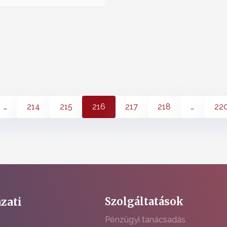
…
214
215
216
217
218
…
22
zati
Szolgáltatások
Pénzügyi tanácsadás