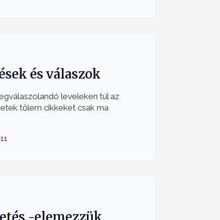
ések és válaszok
egválaszolandó leveleken túl az
tetek tőlem cikkeket csak ma
-11
tetés -elemezzük