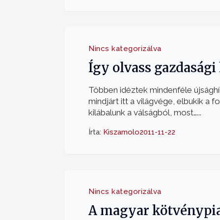
Nincs kategorizálva
Így olvass gazdasági
Többen idéztek mindenféle újsághír
mindjárt itt a világvége, elbukik a f
kilábalunk a válságból, most…...
Írta:
Kiszamolo
2011-11-22
Nincs kategorizálva
A magyar kötvénypi