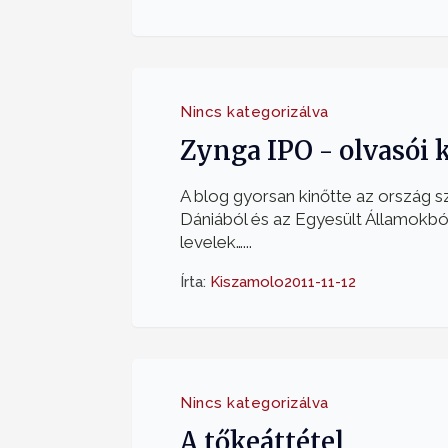
Nincs kategorizálva
Zynga IPO - olvasói 
A blog gyorsan kinőtte az ország s
Dániából és az Egyesült Államokból
levelek…...
Írta:
Kiszamolo
2011-11-12
Nincs kategorizálva
A tőkeáttétel