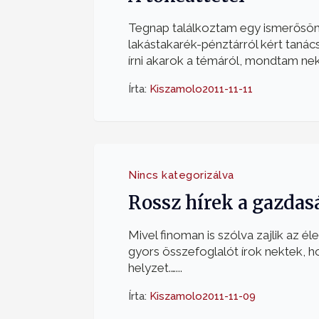
Tegnap találkoztam egy ismerősöm
lakástakarék-pénztárról kért tanác
írni akarok a témáról, mondtam neki
Írta:
Kiszamolo
2011-11-11
Nincs kategorizálva
Rossz hírek a gazda
Mivel finoman is szólva zajlik az é
gyors összefoglalót írok nektek, h
helyzet.…...
Írta:
Kiszamolo
2011-11-09