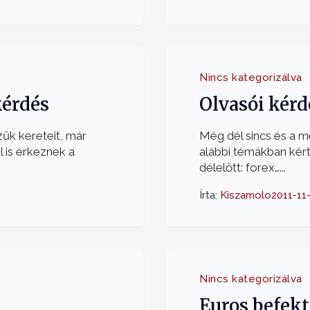
Nincs kategorizálva
kérdés
Olvasói kérd
zűk kereteit, már
Még dél sincs és a m
 is érkeznek a
alábbi témákban kér
délelőtt: forex…...
Írta:
Kiszamolo
2011-11
Nincs kategorizálva
Euros befek