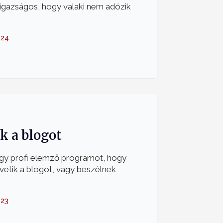
igazságos, hogy valaki nem adózik
-24
k a blogot
egy profi elemző programot, hogy
övetik a blogot, vagy beszélnek
-23