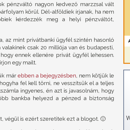
k pénzváltó nagyon kedvező marzzsal vált
épárfolyam körül. Dél-alföldiek írjanak, ha nem
bbiek kérdezzék meg a helyi pénzváltót,
a, az mint privátbanki ügyfél szintén hasonló
valakinek csak 20 milliója van és budapesti,
 hogy ennek ellenére privát ügyfél lehessen.
rjon egy mailt.
tük már
ebben a bejegyzésben
, nem kötjük le
gyha fel kell törni, ne vesszítsük el a teljes
kszámla ingyenes, én azt is javasolnám, hogy
több bankba helyezd a pénzed a biztonság
végül is ezért szeretitek ezt a blogot. 🙂