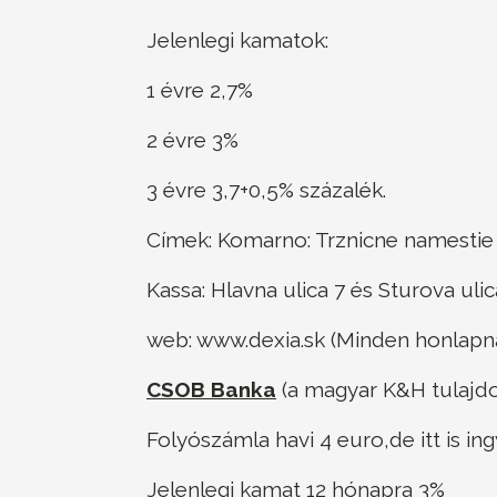
Jelenlegi kamatok:
1 évre 2,7%
2 évre 3%
3 évre 3,7+0,5% százalék.
Címek: Komarno: Trznicne namestie
Kassa: Hlavna ulica 7 és Sturova ulic
web: www.dexia.sk (Minden honlapnál
CSOB Banka
(a magyar K&H tulajdo
Folyószámla havi 4 euro,de itt is in
Jelenlegi kamat 12 hónapra 3%