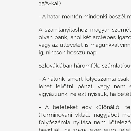
35%-kal.)
- A határ mentén mindenki beszél m
A számlanyitáshoz magyar személy
olyan bank, ahol két arcképes igaz
vagy az útlevelet is magunkkal vinni
ig, nincsen hosszú nap.
Szlovákiában háromféle számlatípus
- A nálunk ismert folyószámla csak
lehet lekötni pénzt, vagy nem 
vigyázzunk, ne ezt nyissuk, ha betét
- A betéteket egy különálló, te
(Terminovani vklad, nagyjából me
folyószámla nyitása nem kötelező
havidíját, ha 10-15 ezer euro fele