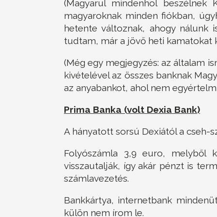
(Magyarul mindenhol beszélnek 
magyaroknak minden fiókban, úgyh
hetente változnak, ahogy nálunk i
tudtam, már a jövő heti kamatokat k
(Még egy megjegyzés: az általam i
kivételével az összes banknak Magy
az anyabankot, ahol nem egyértelmű
Prima Banka (volt Dexia Bank)
A hányatott sorsú Dexiától a cseh-
Folyószámla 3,9 euro, melyből ká
visszautalják, így akár pénzt is ter
számlavezetés.
Bankkártya, internetbank mindenüt
külön nem írom le.