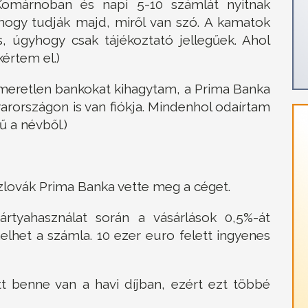
Komárnoban és napi 5-10 számlát nyitnak
ogy tudják majd, miről van szó. A kamatok
s, úgyhogy csak tájékoztató jellegűek. Ahol
értem el.)
smeretlen bankokat kihagytam, a Prima Banka
arországon is van fiókja. Mindenhol odaírtam
 a névből.)
szlovák Prima Banka vette meg a céget.
rtyahasználat során a vásárlások 0,5%-át
melhet a számla. 10 ezer euro felett ingyenes
t benne van a havi díjban, ezért ezt többé