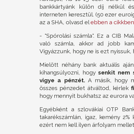
bankkártyánk külön díj nélkül 
interneten keresztül. (50 ezer eur
az a SHA, olvasd el
ebben a cikkben
- "Spórolási számla". Ez a CIB Ma
való számla, akkor ad jobb kam
Vigyázzunk, hogy ne is ezt nyissuk, 
Mielött néhány bank aktuális ajá
kihangsúlyozni, hogy
senkit nem 
vigye a pénzét.
A másik, hogy mi
összes pénzedet átváltod, kérlek
hogy mennyit bukhatsz az eurora va
Egyébként a szlovákiai OTP Banka
takarékszámlán, igaz, kemény 2% 
ezért nem kell ilyen árfolyam mellet