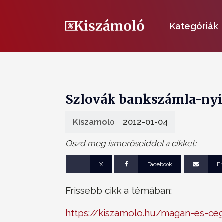
Kategóriák
Szlovák bankszámla-nyit
Kiszamolo
2012-01-04
Oszd meg ismerőseiddel a cikket:
X
Facebook
E
Frissebb cikk a témában:
https://kiszamolo.hu/magan-es-ce