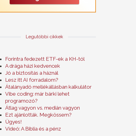
Legutóbbi cikkek
Forintra fedezett ETF-ek a KH-tól
A drága házi kedvencek
Jó a biztosítás a háznál
Lesz itt AI forradalom?
Átalányadó mellékállásban kalkulátor
Vibe coding: már bárki lehet
programozó?
Átlag vagyon vs. medián vagyon
Ezt ajánlották. Megkössem?
Ügyes!
Videó: A Biblia és a pénz