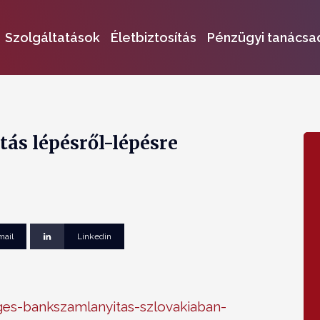
Szolgáltatások
Életbiztosítás
Pénzügyi tanácsa
ás lépésről-lépésre
mail
Linkedin
ges-bankszamlanyitas-szlovakiaban-