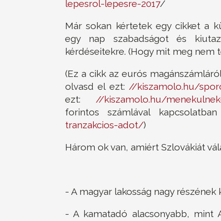
lepesrol-lepesre-2017
/
Már sokan kértetek egy cikket a kü
egy nap szabadságot és kiutaz
kérdéseitekre. (Hogy mit meg nem te
(Ez a cikk az eurós magánszámláról
olvasd el ezt:
//kiszamolo.hu/spor
ezt:
//kiszamolo.hu/menekulnek-
forintos számlával kapcsolatba
tranzakcios-adot/
)
Három ok van, amiért Szlovákiát vál
- A magyar lakosság nagy részének k
- A kamatadó alacsonyabb, mint A