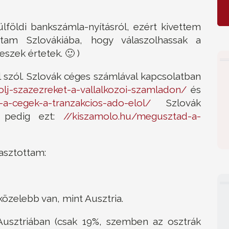
lföldi bankszámla-nyításról, ezért kivettem
tam Szlovákiába, hogy válaszolhassak a
szek értetek. 🙂 )
 szól. Szlovák céges számlával kapcsolatban
olj-szazezreket-a-vallalkozoi-szamladon/
és
a-cegek-a-tranzakcios-ado-elol/
Szlovák
n pedig ezt:
//kiszamolo.hu/megusztad-a-
asztottam:
özelebb van, mint Ausztria.
usztriában (csak 19%, szemben az osztrák