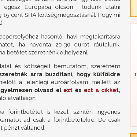
és egész Európába olcsón tudunk utalni
oig 15 cent SHA költségmegosztásnál. Hogy mi
.)
lacperselyéhez hasonló, havi megtakarításra
atot, ha havonta 20-30 eurot ráutalunk.
ha betétet szeretnénk elhelyezni.
nlatát és költségeit bemutatom, szeretném
szeretnék arra buzdítani, hogy külföldre
előtt a jelenlegi euroárfolyam mellett az
figyelmesen olvasd el
ezt
és
ezt a cikket
,
ló átváltáson.
 forintbetétet is kezel, szintén ingyenes
kamatot ad csak a forintbetétekre. De csak
t pénzt váltanod.