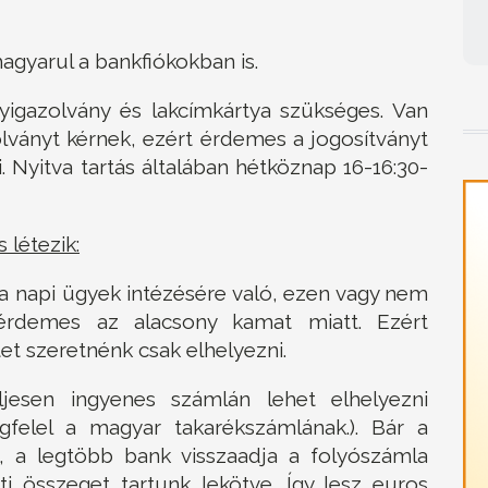
agyarul a bankfiókokban is.
igazolvány és lakcímkártya szükséges. Van
olványt kérnek, ezért érdemes a jogosítványt
. Nyitva tartás általában hétköznap 16-16:30-
 létezik:
 a napi ügyek intézésére való, ezen vagy nem
érdemes az alacsony kamat miatt. Ezért
et szeretnénk csak elhelyezni.
ljesen ingyenes számlán lehet elhelyezni
gfelel a magyar takarékszámlának.). Bár a
, a legtöbb bank visszaadja a folyószámla
tti összeget tartunk lekötve. Így lesz euros