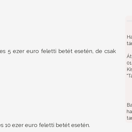
Ha
tá
es 5 ezer euro feletti betét esetén, de csak
Át
01
Ki
"T
Ba
ha
ta
 10 ezer euro feletti betét esetén.