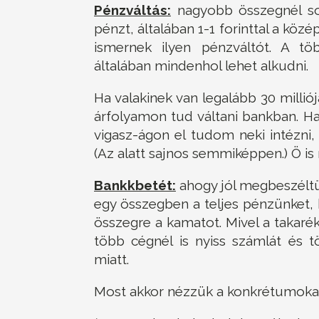
Pénzváltás:
nagyobb összegnél so
pénzt, általában 1-1 forinttal a köz
ismernek ilyen pénzváltót. A tö
általában mindenhol lehet alkudni.
Ha valakinek van legalább 30 milliój
árfolyamon tud váltani bankban. Ha 
vigasz-ágon el tudom neki intézni,
(Az alatt sajnos semmiképpen.) Ö is í
Bankkbetét:
ahogy jól megbeszél
egy összegben a teljes pénzünket, ho
összegre a kamatot. Mivel a takaré
több cégnél is nyiss számlát és 
miatt.
Most akkor nézzük a konkrétumokat, 