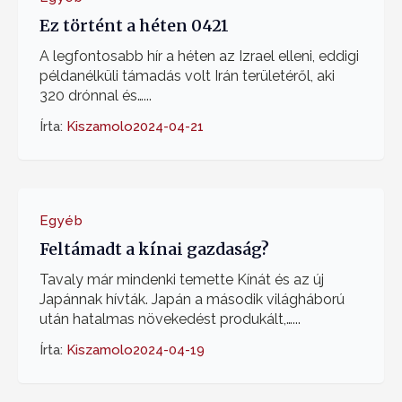
Ez történt a héten 0421
A legfontosabb hír a héten az Izrael elleni, eddigi
példanélküli támadás volt Irán területéről, aki
320 drónnal és…...
Írta:
Kiszamolo
2024-04-21
Egyéb
Feltámadt a kínai gazdaság?
Tavaly már mindenki temette Kínát és az új
Japánnak hívták. Japán a második világháború
után hatalmas növekedést produkált,…...
Írta:
Kiszamolo
2024-04-19