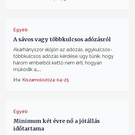
Egyéb
A sávos vagy többkulcsos adózásról
Akárhányszor előjön az adózás, egykulcsos-
többkulcsos adózás kérdése, úgy tűnik, hogy
három emberből kettő nem érti, hogyan
működik a…...
Írta:
Kiszamolo
2024-04-25
Egyéb
Minimum két évre nő a jótállás
időtartama