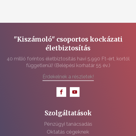
"Kiszámoló" csoportos kockázati
életbiztosítás
40 millió forintos életbiztosítás havi 5.990 Ft-ért, kortól
függetlenül! (Belépési korhatár 55 év.)
Érdekelnek a részletek!
Szolgáltatások
Pénzügyi tanácsadás
Oktatás cégeknek