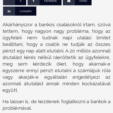
X
Facebook
Email
Linkedin
Akárhányszor a bankos csalásokról írtam, szóvá
tettem, hogy nagyon nagy probléma, hogy az
ügyfelek nem tudnak napi utalási limitet
beállítani, hogy a csalók ne tudják az összes
pénzt egy nap alatt elutalni. A 20 milliós azonnali
átutalást kérés nélkül ráeröltetik az ügyfelekre,
meg sem kérdezik őket, hogy akarnak-e
egyszerre ennyi pénzt elutalni a számlájuk róla
vagy akarják-e egyáltalán engedélyezi az
azonnali átutalást annak minden kockázatával
együtt.
Ha lassan is, de kezdenek foglalkozni a bankok a
problémával.