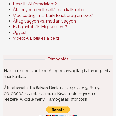
Lesz itt AI forradalom?
Átalányadó mellékállásban kalkulátor
Vibe coding: már bárki lehet programozó?
Átlag vagyon vs. medián vagyon
Ezt ajánlották. Megkössem?
Ügyes!
Videó: A Biblia és a pénz
Támogatás
Ha szeretnéd, van lehetőséged anyagilag is támogatni a
munkánkat.
Átutalással a Raiffeisen Bank 12020407-01558219-
00100002 számlaszámra a Kiszámoló Egyesület
részére. A közlemény "Támogatás" (fontos!)