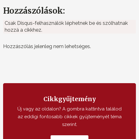
Hozzászólások:
Csak Disqus-felhasználók léphetnek be és szólhatnak
hozzá a cikkhez.
Hozzászólás jelenleg nem lehetséges.
Cikkgyűjtemény
Új vagy az oldalon? A gombra kattintva találod
az eddigi fontosabb cikkek gyűjteményét téma
szerint.