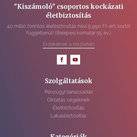
"Kiszámoló" csoportos kockázati
életbiztosítás
40 millió forintos életbiztosítás havi 5.990 Ft-ért, kortól
függetlenül! (Belépési korhatár 55 év.)
Érdekelnek a részletek!
Szolgáltatások
Pénzügyi tanácsadás
Oktatás cégeknek
Életbiztosítás
Lakásbiztosítás
Kategóriák