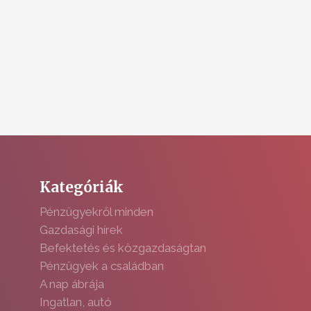
Kategóriák
Pénzügyekről minden
Gazdasági hírek
Befektetés és közgazdaságtan
Pénzügyek a családban
A nap ábrája
Ingatlan, autó