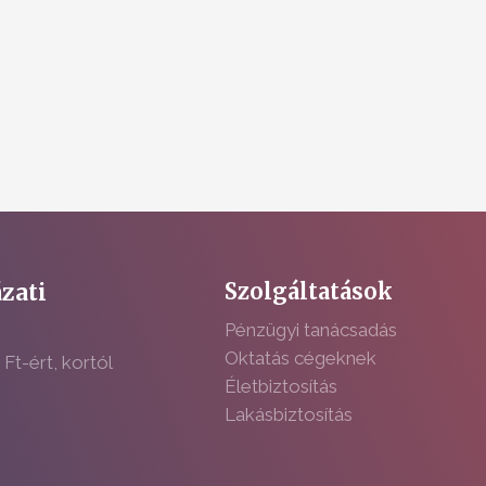
zati
Szolgáltatások
Pénzügyi tanácsadás
Oktatás cégeknek
 Ft-ért, kortól
Életbiztosítás
Lakásbiztosítás