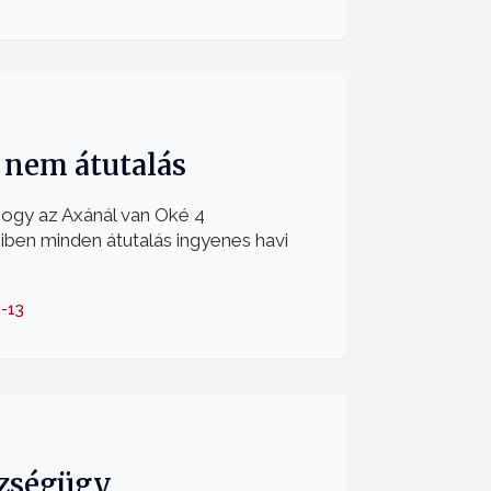
 nem átutalás
 hogy az Axánál van Oké 4
ben minden átutalás ingyenes havi
-13
szségügy