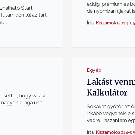
eddigi prémium és bó
ználható Start
de nyomban újakat is 
futamidőn túl az tart
…...
Írta:
Kiszamolo
2014-05
Egyéb
Lakást venni
Kalkulátor
esettel, hogy valaki
 nagyon drága unit
Sokakat gyötör az ö
inkább vegyenek-e sa
végre, rászántam egy…
Írta:
Kiszamolo
2014-05