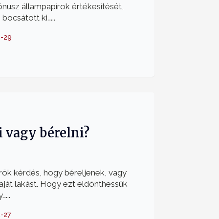
nusz állampapírok értékesítését,
bocsátott ki…...
-29
 vagy bérelni?
rök kérdés, hogy béreljenek, vagy
ját lakást. Hogy ezt eldönthessük
...
-27