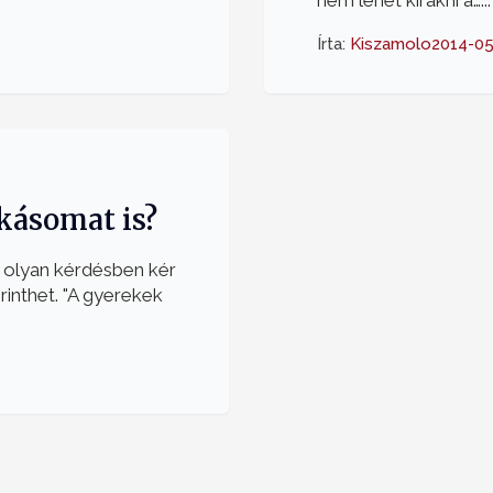
nem lehet kirakni a…...
Írta:
Kiszamolo
2014-0
kásomat is?
 olyan kérdésben kér
rinthet. "A gyerekek