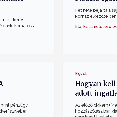
Két hete bejárta a sa
kórház elkezdte pénzér
i most keres
A banki kamatok a
Írta:
Kiszamolo
2014-0
Egyéb
A
Hogyan kell
adott ingatl
 mint pénzügyi
Az előző cikkem (Meg
ker" szívében,
hozzászólásaiban kia