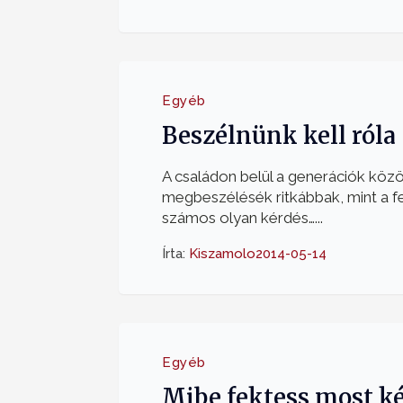
Egyéb
Beszélnünk kell róla
A családon belül a generációk közöt
megbeszélésék ritkábbak, mint a fe
számos olyan kérdés…...
Írta:
Kiszamolo
2014-05-14
Egyéb
Mibe fektess most ké