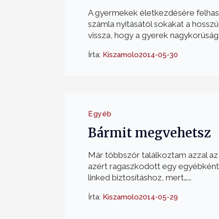
A gyermekek életkezdésére felhas
számla nyitásától sokakat a hosszú 
vissza, hogy a gyerek nagykorúsága
Írta:
Kiszamolo
2014-05-30
Egyéb
Bármit megvehetsz
Már többször találkoztam azzal az 
azért ragaszkodott egy egyébként
linked biztosításhoz, mert…...
Írta:
Kiszamolo
2014-05-29