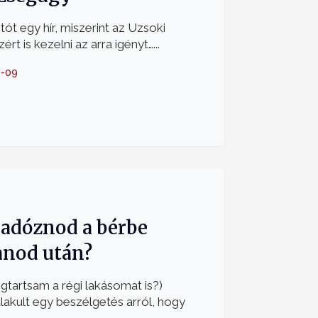
jtót egy hír, miszerint az Uzsoki
t is kezelni az arra igényt…...
5-09
 adóznod a bérbe
anod után?
tartsam a régi lakásomat is?)
lakult egy beszélgetés arról, hogy