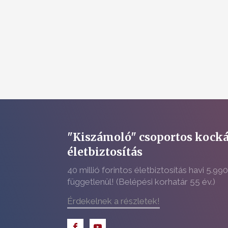
"Kiszámoló" csoportos kocká
életbiztosítás
40 millió forintos életbiztosítás havi 5.990
függetlenül! (Belépési korhatár 55 év.)
Érdekelnek a részletek!