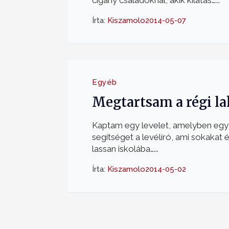
cigány családoknál, akik kilátás…...
Írta:
Kiszamolo
2014-05-07
Egyéb
Megtartsam a régi la
Kaptam egy levelet, amelyben egy
segítséget a levélíró, ami sokakat é
lassan iskolába…...
Írta:
Kiszamolo
2014-05-02