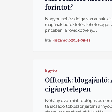
forintot?
Nagyon nehéz dolga van annak, ak
magának befektetési lehetőséget. 
pincében, a rövidkötvény…...
Írta:
Kiszamolo
2014-05-12
Egyéb
Offtopik: blogajánló: 
cigánytelepen
Néhány éve, mint teológus és nem
tanácsadó többször jártam a "nyolc