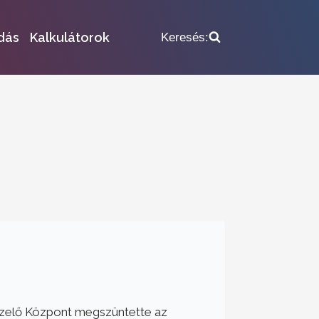
dás
Kalkulátorok
Keresés:
zelő Központ megszüntette az