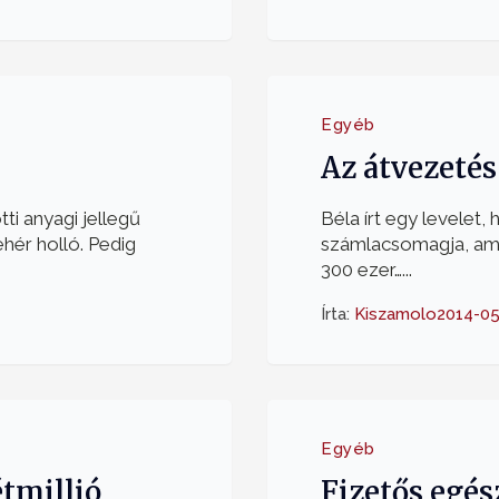
Egyéb
Az átvezetés
ti anyagi jellegű
Béla írt egy levelet,
hér holló. Pedig
számlacsomagja, ami
300 ezer…...
Írta:
Kiszamolo
2014-05
Egyéb
tmillió
Fizetős egé