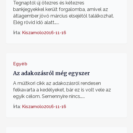
Tegnaptól új ötezres és kétezres
bankjegyekkel került forgalomba, amivel az
átlagember jövő március elsejétől találkozhat.
Elég rövid idő alatt…...
Írta:
Kiszamolo
2016-11-16
Egyéb
Az adakozásról még egyszer
A múltkori cikk az adakozásról rendesen
felkavarta a kedélyeket, bár ez is volt vele az
egyik célom. Semennyire nincs…...
Írta:
Kiszamolo
2016-11-16