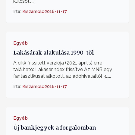
kulcsot…...
Írta:
Kiszamolo
2016-11-17
Egyéb
Lakásárak alakulása 1990-től
A cikk frissített verziója (2021 április) erre
található: Lakásárindex frissítve Az MNB egy
fantasztikusat alkotott, az adóhivataltól 3…...
Írta:
Kiszamolo
2016-11-17
Egyéb
Új bankjegyek a forgalomban