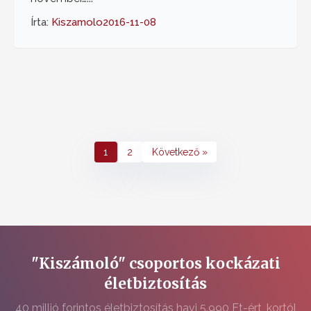
Írta:
Kiszamolo
2016-11-08
1
2
Következő »
"Kiszámoló" csoportos kockázati
életbiztosítás
40 millió forintos életbiztosítás havi 5.990 Ft-ért, kortól