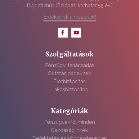
függetlenül! (Belépési korhatár 55 év.)
Érdekelnek a részletek!
Szolgáltatások
Pénzügyi tanácsadás
Oktatás cégeknek
Életbiztosítás
Lakásbiztosítás
Kategóriák
Pénzügyekről minden
Gazdasági hírek
Befektetés és közgazdaságtan