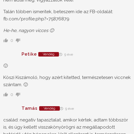
Talán többen ismeritek, beteszem ide az FB-oldalát:
fb.com/profile.php?=75876879
He-he, nagyon vicces 🙂
0
Petike
Vendég
9 éve
🙂
Köszi Kiszámoló, hogy azért kitetted, természetesen viccnek
szántam. 🙂
0
Tamás
Vendég
9 éve
család: negatív tapasztalat, amikor kértek, adtam többször
is, és úgy kellett visszakönyörögni az megállapodott