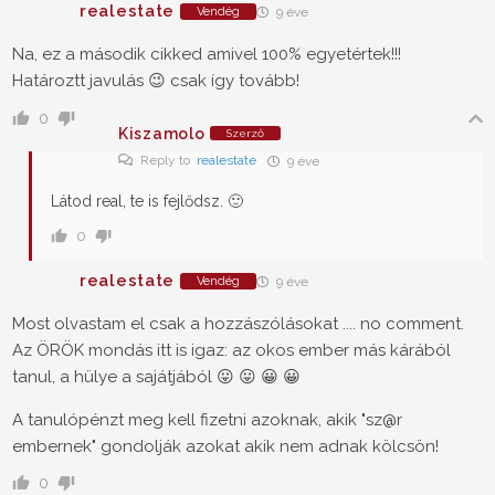
realestate
Vendég
9 éve
Na, ez a második cikked amivel 100% egyetértek!!!
Határoztt javulás 😉 csak így tovább!
0
Kiszamolo
Szerző
Reply to
realestate
9 éve
Látod real, te is fejlődsz. 🙂
0
realestate
Vendég
9 éve
Most olvastam el csak a hozzászólásokat .... no comment.
Az ÖRÖK mondás itt is igaz: az okos ember más kárából
tanul, a hülye a sajátjából 😛 😛 😀 😀
A tanulópénzt meg kell fizetni azoknak, akik "sz@r
embernek" gondolják azokat akik nem adnak kölcsön!
0