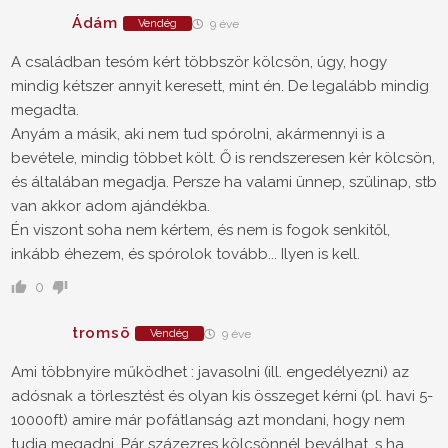
Ádám
Vendég
9 éve
A családban tesóm kért többször kölcsön, úgy, hogy
mindig kétszer annyit keresett, mint én. De legalább mindig
megadta.
Anyám a másik, aki nem tud spórolni, akármennyi is a
bevétele, mindig többet költ. Ő is rendszeresen kér kölcsön,
és általában megadja. Persze ha valami ünnep, szülinap, stb
van akkor adom ajándékba.
Én viszont soha nem kértem, és nem is fogok senkitől,
inkább éhezem, és spórolok tovább... Ilyen is kell.
0
tromsö
Vendég
9 éve
Ami többnyire működhet : javasolni (ill. engedélyezni) az
adósnak a törlesztést és olyan kis összeget kérni (pl. havi 5-
10000ft) amire már pofátlanság azt mondani, hogy nem
tudja megadni. Pár százezres kölcsönnél beválhat, s ha