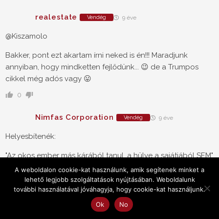
realestate
Vendég
9 éve
@Kiszamolo
Bakker, pont ezt akartam írni neked is én!!! Maradjunk
annyiban, hogy mindketten fejlődünk... 😉 de a Trumpos
cikkel még adós vagy 😛
0
Nimfas Corporation
Vendég
9 éve
Helyesbítenék:
"Az okos ember más kárából tanul, a hülye a sajátjából SEM"
A weboldalon cookie-kat használunk, amik segítenek minket a
Mindezt arra alapozva hogy olvastam valaki többször is
lehető legjobb szolgáltatások nyújtásában. Weboldalunk
probálkozott....
további használatával jóváhagyja, hogy cookie-kat használjunk.
0
Ok
No