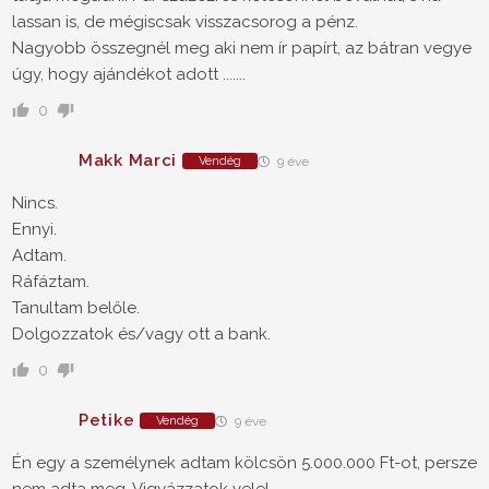
lassan is, de mégiscsak visszacsorog a pénz.
Nagyobb összegnél meg aki nem ír papírt, az bátran vegye
úgy, hogy ajándékot adott .......
0
Makk Marci
Vendég
9 éve
Nincs.
Ennyi.
Adtam.
Ráfáztam.
Tanultam belőle.
Dolgozzatok és/vagy ott a bank.
0
Petike
Vendég
9 éve
Én egy a személynek adtam kölcsön 5.000.000 Ft-ot, persze
nem adta meg. Vigyázzatok vele!