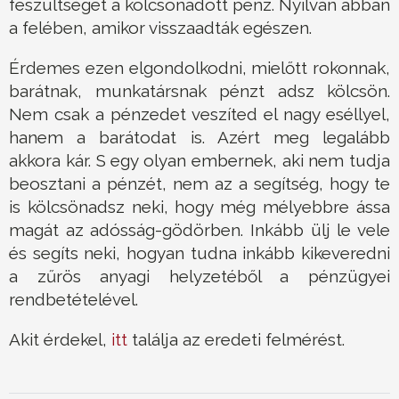
feszültséget a kölcsönadott pénz. Nyilván abban
a felében, amikor visszaadták egészen.
Érdemes ezen elgondolkodni, mielőtt rokonnak,
barátnak, munkatársnak pénzt adsz kölcsön.
Nem csak a pénzedet veszíted el nagy eséllyel,
hanem a barátodat is. Azért meg legalább
akkora kár. S egy olyan embernek, aki nem tudja
beosztani a pénzét, nem az a segítség, hogy te
is kölcsönadsz neki, hogy még mélyebbre ássa
magát az adósság-gödörben. Inkább ülj le vele
és segíts neki, hogyan tudna inkább kikeveredni
a zűrös anyagi helyzetéből a pénzügyei
rendbetételével.
Akit érdekel,
itt
találja az eredeti felmérést.