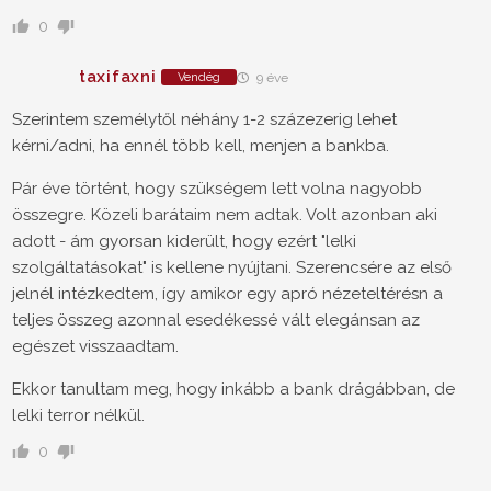
0
taxifaxni
Vendég
9 éve
Szerintem személytől néhány 1-2 százezerig lehet
kérni/adni, ha ennél több kell, menjen a bankba.
Pár éve történt, hogy szükségem lett volna nagyobb
összegre. Közeli barátaim nem adtak. Volt azonban aki
adott - ám gyorsan kiderült, hogy ezért "lelki
szolgáltatásokat" is kellene nyújtani. Szerencsére az első
jelnél intézkedtem, így amikor egy apró nézeteltérésn a
teljes összeg azonnal esedékessé vált elegánsan az
egészet visszaadtam.
Ekkor tanultam meg, hogy inkább a bank drágábban, de
lelki terror nélkül.
0