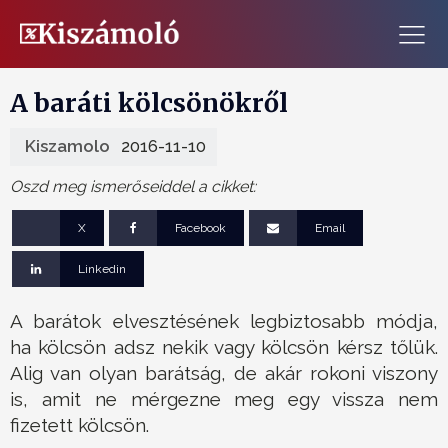
A baráti kölcsönökről
Kiszamolo
2016-11-10
Oszd meg ismerőseiddel a cikket:
X
Facebook
Email
Linkedin
A barátok elvesztésének legbiztosabb módja,
ha kölcsön adsz nekik vagy kölcsön kérsz tőlük.
Alig van olyan barátság, de akár rokoni viszony
is, amit ne mérgezne meg egy vissza nem
fizetett kölcsön.