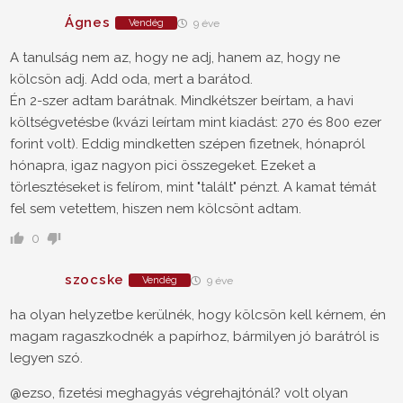
Ágnes
Vendég
9 éve
A tanulság nem az, hogy ne adj, hanem az, hogy ne
kölcsön adj. Add oda, mert a barátod.
Én 2-szer adtam barátnak. Mindkétszer beírtam, a havi
költségvetésbe (kvázi leírtam mint kiadást: 270 és 800 ezer
forint volt). Eddig mindketten szépen fizetnek, hónapról
hónapra, igaz nagyon pici összegeket. Ezeket a
törlesztéseket is felírom, mint "talált" pénzt. A kamat témát
fel sem vetettem, hiszen nem kölcsönt adtam.
0
szocske
Vendég
9 éve
ha olyan helyzetbe kerülnék, hogy kölcsön kell kérnem, én
magam ragaszkodnék a papírhoz, bármilyen jó barátról is
legyen szó.
@ezso, fizetési meghagyás végrehajtónál? volt olyan