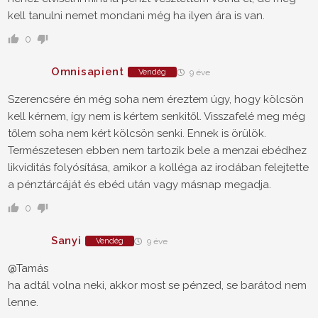
kell tanulni nemet mondani még ha ilyen ára is van.
0
Omnisapient
Vendég
9 éve
Szerencsére én még soha nem éreztem úgy, hogy kölcsön
kell kérnem, így nem is kértem senkitől. Visszafelé meg még
tőlem soha nem kért kölcsön senki. Ennek is örülök.
Természetesen ebben nem tartozik bele a menzai ebédhez
likviditás folyósítása, amikor a kolléga az irodában felejtette
a pénztárcáját és ebéd után vagy másnap megadja.
0
Sanyi
Vendég
9 éve
@Tamás
ha adtál volna neki, akkor most se pénzed, se barátod nem
lenne.