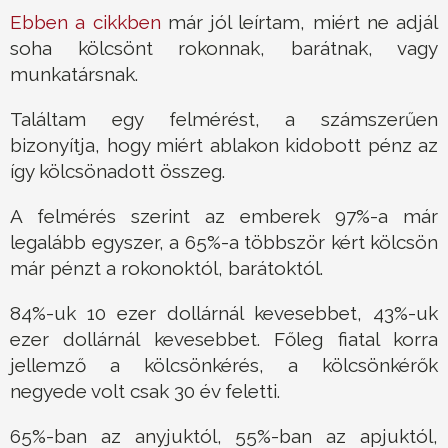
Ebben a cikkben
már jól leírtam, miért ne adjál
soha kölcsönt rokonnak, barátnak, vagy
munkatársnak.
Találtam egy felmérést, a számszerűen
bizonyítja, hogy miért ablakon kidobott pénz az
így kölcsönadott összeg.
A felmérés szerint az emberek 97%-a már
legalább egyszer, a 65%-a többször kért kölcsön
már pénzt a rokonoktól, barátoktól.
84%-uk 10 ezer dollárnál kevesebbet, 43%-uk
ezer dollárnál kevesebbet. Főleg fiatal korra
jellemző a kölcsönkérés, a kölcsönkérők
negyede volt csak 30 év feletti.
65%-ban az anyjuktól, 55%-ban az apjuktól,