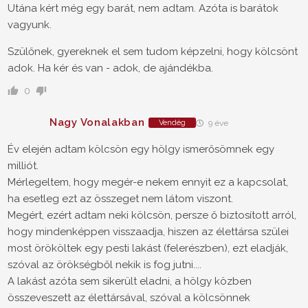
Utána kért még egy barát, nem adtam. Azóta is barátok
vagyunk.
Szülőnek, gyereknek el sem tudom képzelni, hogy kölcsönt
adok. Ha kér és van - adok, de ajándékba.
0
Nagy Vonalakban
Vendég
9 éve
Év elején adtam kölcsön egy hölgy ismerősömnek egy
milliót.
Mérlegeltem, hogy megér-e nekem ennyit ez a kapcsolat,
ha esetleg ezt az összeget nem látom viszont.
Megért, ezért adtam neki kölcsön, persze ő biztosított arról,
hogy mindenképpen visszaadja, hiszen az élettársa szülei
most örököltek egy pesti lakást (felerészben), ezt eladják,
szóval az örökségből nekik is fog jutni....
A lakást azóta sem sikerült eladni, a hölgy közben
összeveszett az élettársával, szóval a kölcsönnek