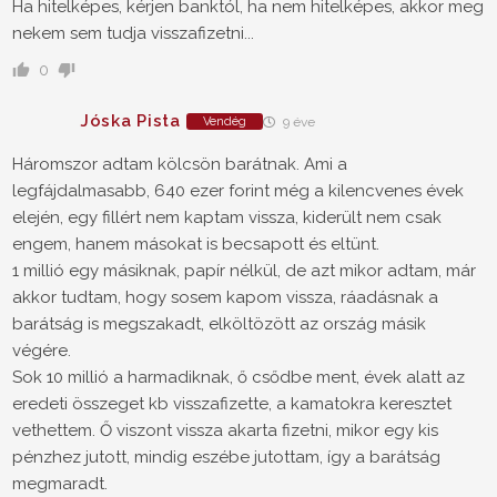
Ha hitelképes, kérjen banktól, ha nem hitelképes, akkor meg
nekem sem tudja visszafizetni...
0
Jóska Pista
Vendég
9 éve
Háromszor adtam kölcsön barátnak. Ami a
legfájdalmasabb, 640 ezer forint még a kilencvenes évek
elején, egy fillért nem kaptam vissza, kiderült nem csak
engem, hanem másokat is becsapott és eltünt.
1 millió egy másiknak, papír nélkül, de azt mikor adtam, már
akkor tudtam, hogy sosem kapom vissza, ráadásnak a
barátság is megszakadt, elköltözött az ország másik
végére.
Sok 10 millió a harmadiknak, ő csődbe ment, évek alatt az
eredeti összeget kb visszafizette, a kamatokra keresztet
vethettem. Ő viszont vissza akarta fizetni, mikor egy kis
pénzhez jutott, mindig eszébe jutottam, így a barátság
megmaradt.