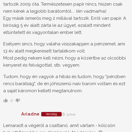
tartozik 2009 óta. Természetesen papír nincs, hiszen csak
nem kérek a legjobb barátomtól.... (én vadmarha)
Egy másik ismerős meg 2 millával tartozik. Erről van papír. A
bíróság 5 év alatt zárta le az ügyet, ezalatt mindent
eltüntetett és vagyontalan ember lett.
Esélyem sincs, hogy valaha visszakapjam a pénzemet, ami
13 év alatt megkeresett tartalékom volt.
Most pedig nekem kell nézni, hogy a közértbe az olcsóbbi
kenyeret és felvágottat, stb. vegyem.
Tudom, hogy én vagyok a hibás és tudom, hogy "pénzben
nincs barátság", de én jóhiszemű naív barom voltam és ezt
a saját káromon kellett megtanulnom.
0
Ariadne
Vendég
9 éve
Lemaradt a végéről a csattanó, amit vártam - kölcsön