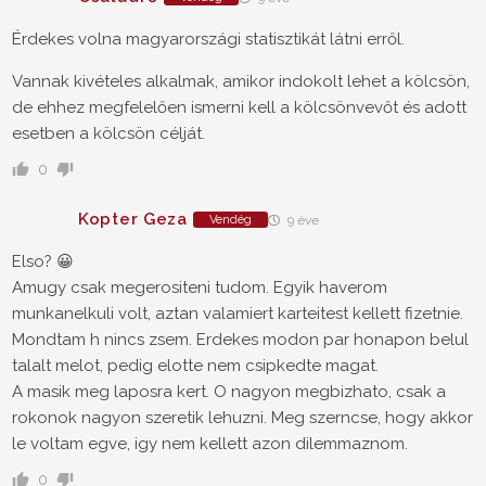
Érdekes volna magyarországi statisztikát látni erről.
Vannak kivételes alkalmak, amikor indokolt lehet a kölcsön,
de ehhez megfelelően ismerni kell a kölcsönvevőt és adott
esetben a kölcsön célját.
0
Kopter Geza
Vendég
9 éve
Elso? 😀
Amugy csak megerositeni tudom. Egyik haverom
munkanelkuli volt, aztan valamiert karteitest kellett fizetnie.
Mondtam h nincs zsem. Erdekes modon par honapon belul
talalt melot, pedig elotte nem csipkedte magat.
A masik meg laposra kert. O nagyon megbizhato, csak a
rokonok nagyon szeretik lehuzni. Meg szerncse, hogy akkor
le voltam egve, igy nem kellett azon dilemmaznom.
0