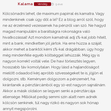
Kalama
Vendég
9 éve
Kölcsönadni lehet, de maximum papírral és kamatra. Vagy
mindenkinek csak úgy dől a lé? Ez a blog arról szól, hogy
ne az érzelmeid vezessenek ha pénzről van szó. Ne hagyd
magad manipulálni a barátságra rokonságra való
hivatkozással! Azt mondom kamatnál adj 1%-kal jobb hitelt,
mint a bank, mindketten jól jártok. Ha erre húzza a száját,
akkor mehet a banktól kérni 1%-kal drágábban, úgy hogy
még mindenféle egyéb költséggel lehúzzák. Még így is
nagyon korrekt voltál vele. De havi törlesztés legyen,
hosszabb táv komolytalan. Hogy lásd a hajlandóságot
mielőtt odaadod kérj apróbb szívességeket te is, jöjjön el
dolgozni, stb. Keményen dolgozom a pénzemért, ha
kirántanék a pénztárcámból egy 10-est nagyon sajnálnám.
Akkor a másik oldalon se legyen senki a pénztárcája
ellensége. Milliókat pedig semmi szín alatt nem adnék
kölcsön senkinek, túl nagy rizikó és nagyon sok hónap
annyit megspórolni.