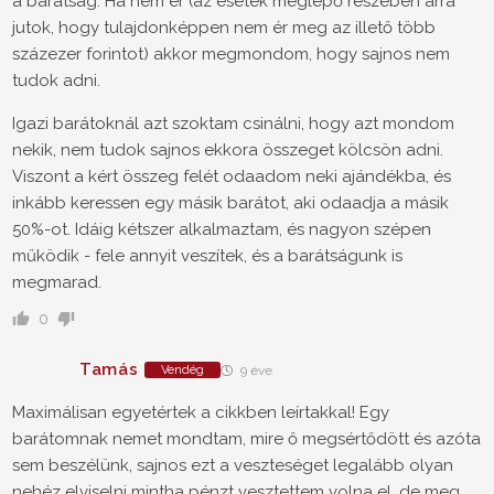
a barátság. Ha nem ér (az esetek meglepő részében arra
jutok, hogy tulajdonképpen nem ér meg az illető több
százezer forintot) akkor megmondom, hogy sajnos nem
tudok adni.
Igazi barátoknál azt szoktam csinálni, hogy azt mondom
nekik, nem tudok sajnos ekkora összeget kölcsön adni.
Viszont a kért összeg felét odaadom neki ajándékba, és
inkább keressen egy másik barátot, aki odaadja a másik
50%-ot. Idáig kétszer alkalmaztam, és nagyon szépen
működik - fele annyit veszítek, és a barátságunk is
megmarad.
0
Tamás
Vendég
9 éve
Maximálisan egyetértek a cikkben leírtakkal! Egy
barátomnak nemet mondtam, mire ő megsértődött és azóta
sem beszélünk, sajnos ezt a veszteséget legalább olyan
nehéz elviselni mintha pénzt vesztettem volna el, de meg