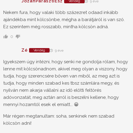
JózanParasztiÉsz
Vendég
9 éve
Nekem fura, hogy valaki több százezret odaad inkább
ajándékba mint kölcsönbe, mégha a barátjáról is van szó.
Ez szerintem még rosszabb, mintha kölcsön adná.
0
Zé
Vendég
9 éve
Igyekszem úgy intézni, hogy senki ne gondolja rólam, hogy
lenne mit kölcsönadnom, akivel meg olyan a viszony, hogy
tudja, hogy szerencsére bőven van miből, az meg azt is
tudja, hogy minden szabad kes tbsz számlára megy, és
nyilván nem akarja vállalni az idő előtti feltörés
adóvonzatát, meg aztán arról is beszélni kellene, hogy
mennyi hozamtól esek el emiatt... 😀
Már régen megtanultam: soha, senkinek nem szabad
kölcsön adni!