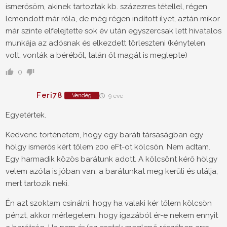
ismerősöm, akinek tartoztak kb. százezres tétellel, régen
lemondott már róla, de még régen indított ilyet, aztán mikor
már szinte elfelejtette sok év után egyszercsak lett hivatalos
munkája az adósnak és elkezdett törleszteni (kénytelen
volt, vonták a béréből, talán őt magát is meglepte)
0
Feri78
Vendég
9 éve
Egyetértek.
Kedvenc történetem, hogy egy baráti társaságban egy
hölgy ismerős kért tőlem 200 eFt-ot kölcsön. Nem adtam.
Egy harmadik közös barátunk adott. A kölcsönt kérő hölgy
velem azóta is jóban van, a barátunkat meg kerüli és utálja,
mert tartozik neki.
Én azt szoktam csinálni, hogy ha valaki kér tőlem kölcsön
pénzt, akkor mérlegelem, hogy igazából ér-e nekem ennyit