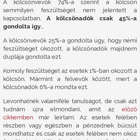
A kölcsönvevők 74%-a szerint a kölcsön
semmilyen feszültséget nem jelentett a
kapcsolatban.
A kölcsönadók csak 45%-a
gondolta így
...
A kölcsönvevők 25%-a gondolta úgy, hogy némi
feszültséget okozott, a kölcsönadók majdnem
duplája gondolta ezt.
Komoly feszültséget az esetek 1%-ban okozott a
kölcsön. Mármint a felvevők között, mert a
kölcsönadók 6%-a mondta ezt.
Levonhatnék valamiféle tanulságot, de csak azt
tudnám újra elmondani, amit az
előző
cikkemben
már leírtam. Az esetek felében
részben vagy egészben a pénzednek búcsút
mondhatsz és csak az esetek felében nem okoz