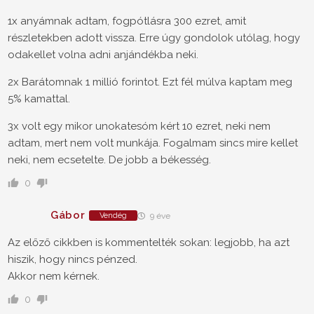
1x anyámnak adtam, fogpótlásra 300 ezret, amit
részletekben adott vissza. Erre úgy gondolok utólag, hogy
odakellet volna adni anjándékba neki.
2x Barátomnak 1 millió forintot. Ezt fél múlva kaptam meg
5% kamattal.
3x volt egy mikor unokatesóm kért 10 ezret, neki nem
adtam, mert nem volt munkája. Fogalmam sincs mire kellet
neki, nem ecsetelte. De jobb a békesség.
0
Gábor
Vendég
9 éve
Az előző cikkben is kommentelték sokan: legjobb, ha azt
hiszik, hogy nincs pénzed.
Akkor nem kérnek.
0