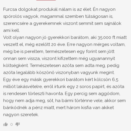
Furcsa dolgokat produkál nálam is az élet. Én nagyon
spórolós vagyok, magammal szemben túlságosan is,
szerencsére a gyerekemnek viszont semmit sem sajnálok
ami kell.
Volt olyan nagyon jó gyerekkori barátom, aki 35.000 ft miatt
veszett el, még ezelőtt 20 éve. Erre nagyon mérges voltam,
még be is pereltem, természetesen egy forint sem jött
onnan sem vissza, viszont kifizettem még ugyanannyit
költségként. Természetesen azóta sem adta meg, pedig
azóta legalább köszönő viszonyban vagyunk megint.
Egy éve egy másik gyerekkori barátom kért kölcsön 6,5
milliót lakásvételre, erről írtunk egy 2 soros papírt, és azóta
is rendesen törleszti havonta. Egy percig sem aggódom,
hogy nem adja meg, sőt, ha bármi történne vele, akkor sem
bánkódnék a pénz miatt, mert három kisfia van akiket
nagyon szeretek.
0