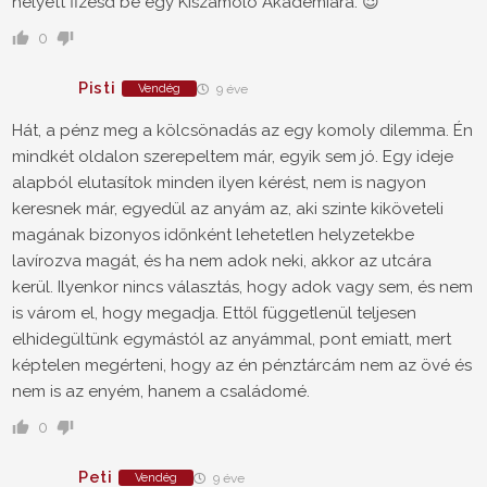
helyett fizesd be egy Kiszámoló Akadémiára. 😉
0
Pisti
Vendég
9 éve
Hát, a pénz meg a kölcsönadás az egy komoly dilemma. Én
mindkét oldalon szerepeltem már, egyik sem jó. Egy ideje
alapból elutasítok minden ilyen kérést, nem is nagyon
keresnek már, egyedül az anyám az, aki szinte kiköveteli
magának bizonyos időnként lehetetlen helyzetekbe
lavírozva magát, és ha nem adok neki, akkor az utcára
kerül. Ilyenkor nincs választás, hogy adok vagy sem, és nem
is várom el, hogy megadja. Ettől függetlenül teljesen
elhidegültünk egymástól az anyámmal, pont emiatt, mert
képtelen megérteni, hogy az én pénztárcám nem az övé és
nem is az enyém, hanem a családomé.
0
Peti
Vendég
9 éve