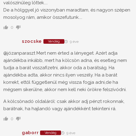
valószínűleg lőttek....
De a hölggyel jó viszonyban maradtam, és nagyon szépen
mosolyog rám, amikor összefutunk....
0
szocske
Vendég
9 éve
@józanparaszt Mert nem érted a lényeget. Azért adja
ajándékba inkább, mert ha kölcsön adna, és esetleg nem
tudja a barát visszafizetni, akkor oda a barátság. Ha
ajándékba adta, akkor nincs ilyen veszély. Ha a barát
korrekt, ettől függetlenül még vissza fogja adni,de ha
mégsem sikerülne, akkor nem kell neki örökre felszívódni.
A kölcsönadó oldaláról: csak akkor adj pénzt rokonnak,
barátnak, ha hajlandó vagy ajándékként tekinteni rá.
0
gaborr
Vendég
9 éve