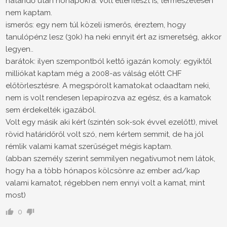
határidő után hónapokra. Volt ellenteszt is, természetesen
nem kaptam.
ismerős: egy nem túl közeli ismerős, éreztem, hogy
tanulópénz lesz (30k) ha neki ennyit ért az ismeretség, akkor
legyen..
barátok: ilyen szempontból kettő igazán komoly: egyiktől
milliókat kaptam még a 2008-as válság előtt CHF
előtörlesztésre. A megspórolt kamatokat odaadtam neki,
nem is volt rendesen lepapírozva az egész, és a kamatok
sem érdekelték igazából.
Volt egy másik aki kért (szintén sok-sok évvel ezelőtt), mivel
rövid határidőről volt szó, nem kértem semmit, de ha jól
rémlik valami kamat szerűséget mégis kaptam.
(abban személy szerint semmilyen negatívumot nem látok,
hogy ha a több hónapos kölcsönre az ember ad/kap
valami kamatot, régebben nem ennyi volt a kamat, mint
most)
0