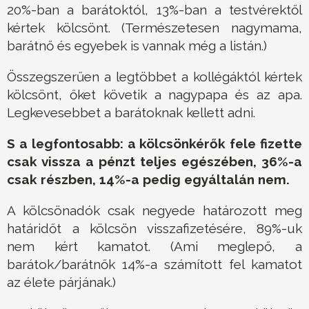
20%-ban a barátoktól, 13%-ban a testvérektől
kértek kölcsönt. (Természetesen nagymama,
barátnő és egyebek is vannak még a listán.)
Összegszerűen a legtöbbet a kollégáktól kértek
kölcsönt, őket követik a nagypapa és az apa.
Legkevesebbet a barátoknak kellett adni.
S a legfontosabb: a kölcsönkérők fele fizette
csak vissza a pénzt teljes egészében, 36%-a
csak részben, 14%-a pedig egyáltalán nem.
A kölcsönadók csak negyede határozott meg
határidőt a kölcsön visszafizetésére, 89%-uk
nem kért kamatot. (Ami meglepő, a
barátok/barátnők 14%-a számított fel kamatot
az élete párjának.)