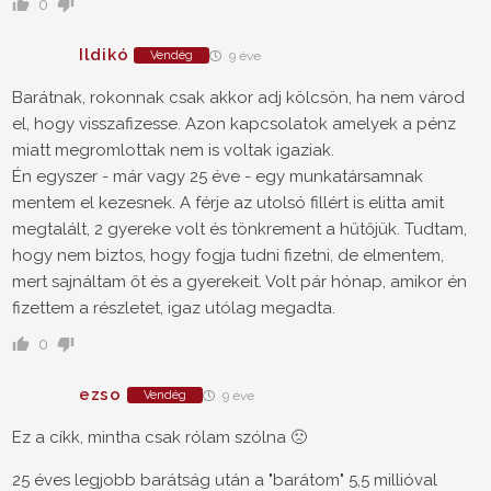
0
Ildikó
Vendég
9 éve
Barátnak, rokonnak csak akkor adj kölcsön, ha nem várod
el, hogy visszafizesse. Azon kapcsolatok amelyek a pénz
miatt megromlottak nem is voltak igaziak.
Én egyszer - már vagy 25 éve - egy munkatársamnak
mentem el kezesnek. A férje az utolsó fillért is elitta amit
megtalált, 2 gyereke volt és tönkrement a hűtőjük. Tudtam,
hogy nem biztos, hogy fogja tudni fizetni, de elmentem,
mert sajnáltam őt és a gyerekeit. Volt pár hónap, amikor én
fizettem a részletet, igaz utólag megadta.
0
ezso
Vendég
9 éve
Ez a cíkk, mintha csak rólam szólna 🙁
25 éves legjobb barátság után a "barátom" 5,5 millióval