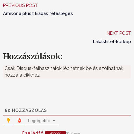
PREVIOUS POST
Amikor a plusz kiadás felesleges
NEXT POST
Lakáshitel-körkép
Hozzászólások:
Csak Disqus-felhasználók léphetnek be és szólhatnak
hozzá a cikkhez.
80
HOZZÁSZÓLÁS
Legrégebbi
Családfő
Vendég
9 éve