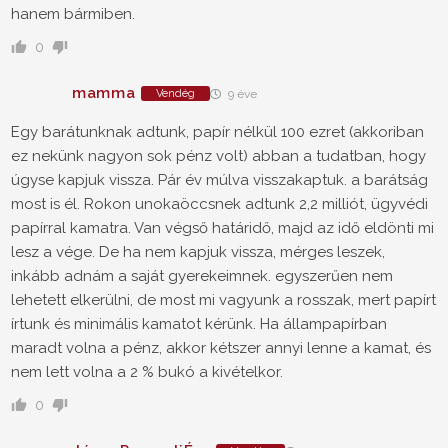
hanem bármiben.
0
mamma
Vendég
9 éve
Egy barátunknak adtunk, papír nélkül 100 ezret (akkoriban
ez nekünk nagyon sok pénz volt) abban a tudatban, hogy
úgyse kapjuk vissza. Pár év múlva visszakaptuk. a barátság
most is él. Rokon unokaöccsnek adtunk 2,2 milliót, ügyvédi
papírral kamatra. Van végső határidő, majd az idő eldönti mi
lesz a vége. De ha nem kapjuk vissza, mérges leszek,
inkább adnám a saját gyerekeimnek. egyszerűen nem
lehetett elkerülni, de most mi vagyunk a rosszak, mert papírt
írtunk és minimális kamatot kérünk. Ha állampapírban
maradt volna a pénz, akkor kétszer annyi lenne a kamat, és
nem lett volna a 2 % bukó a kivételkor.
0