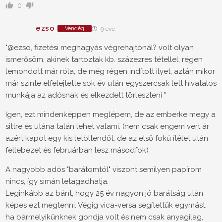
0
ezso
Vendég
9 éve
"@ezso, fizetési meghagyás végrehajtónál? volt olyan
ismerősöm, akinek tartoztak kb. százezres tétellel, régen
lemondott már róla, de még régen indított ilyet, aztán mikor
már szinte elfelejtette sok év után egyszercsak lett hivatalos
munkája az adósnak és elkezdett törleszteni "
Igen, ezt mindenképpen meglépem, de az emberke megy a
sittre és utána talán lehet valami. (nem csak engem vert ár
azért kapot egy kis letöltendőt, de az első fokú ítélet után
fellebezet és februárban lesz másodfok)
A nagyobb adós "barátomtól" viszont semilyen papírom
nincs, így simán letagadhatja.
Leginkább az bánt, hogy 25 év nagyon jó barátság után
képes ezt megtenni. Végig vica-versa segítettük egymást,
ha bármelyikünknek gondja volt és nem csak anyagilag,