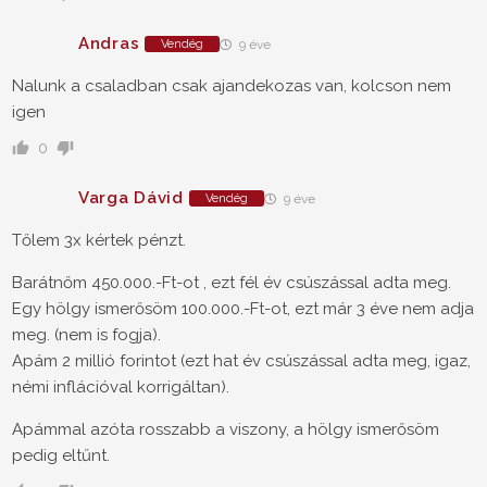
Andras
Vendég
9 éve
Nalunk a csaladban csak ajandekozas van, kolcson nem
igen
0
Varga Dávid
Vendég
9 éve
Tőlem 3x kértek pénzt.
Barátnőm 450.000.-Ft-ot , ezt fél év csúszással adta meg.
Egy hölgy ismerősöm 100.000.-Ft-ot, ezt már 3 éve nem adja
meg. (nem is fogja).
Apám 2 millió forintot (ezt hat év csúszással adta meg, igaz,
némi inflációval korrigáltan).
Apámmal azóta rosszabb a viszony, a hölgy ismerősöm
pedig eltűnt.