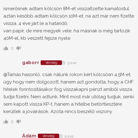
ismerősnek adtam kölcsön 8M-et visszafizette kamatostul.
aztán később adtam kölcsön 10M-et, na azt már nem fizette
vissza. 4 éve járt le a határidő.
van papír, de mire megyek vele, ha másnak is még tartozik
40M-el, kb veszett fejsze nyele.
0
gaborr
Vendég
9 éve
@Tamás hasonló, csak nálunk rokon kért kölcsösn 4.5M-et,
úgy hogy nem dolgozott, hanem azt gondolta, hogy a CHF
hitelek forintositásakor fog visszakapni pénzt amiből vissza
tudja fizetni. Nem adtunk. Mint most már utólag tudjuk, senki
sem kapott vissza KP-t, hanem a hitelbe betörtlesztére
kerültek a jóváírások. Azóta nincs beszélő viszony.
0
Ádám
Vendég
9 éve