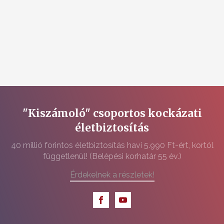
"Kiszámoló" csoportos kockázati
életbiztosítás
40 millió forintos életbiztosítás havi 5.990 Ft-ért, kortól
függetlenül! (Belépési korhatár 55 év.)
Érdekelnek a részletek!