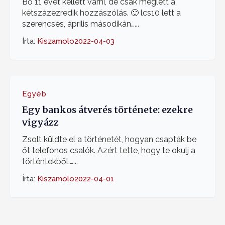
Bő 11 évet kellett várni, de csak meglett a
kétszázezredik hozzászólás. 🙂 lcs10 lett a
szerencsés, április másodikán…...
Írta:
Kiszamolo
2022-04-03
Egyéb
Egy bankos átverés története: ezekre
vigyázz
Zsolt küldte el a történetét, hogyan csapták be
őt telefonos csalók. Azért tette, hogy te okulj a
történtekből.…...
Írta:
Kiszamolo
2022-04-01