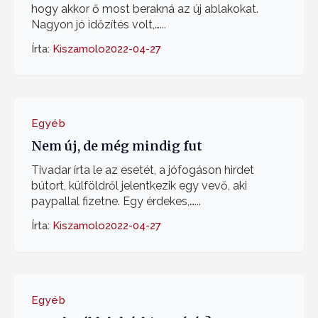
hogy akkor ő most berakná az új ablakokat.
Nagyon jó időzítés volt,…...
Írta:
Kiszamolo
2022-04-27
Egyéb
Nem új, de még mindig fut
Tivadar írta le az esetét, a jófogáson hirdet
bútort, külföldről jelentkezik egy vevő, aki
paypallal fizetne. Egy érdekes,…...
Írta:
Kiszamolo
2022-04-27
Egyéb