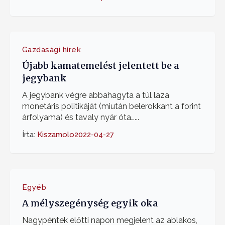
Gazdasági hírek
Újabb kamatemelést jelentett be a
jegybank
A jegybank végre abbahagyta a túl laza
monetáris politikáját (miután belerokkant a forint
árfolyama) és tavaly nyár óta…...
Írta:
Kiszamolo
2022-04-27
Egyéb
A mélyszegénység egyik oka
Nagypéntek előtti napon megjelent az ablakos,