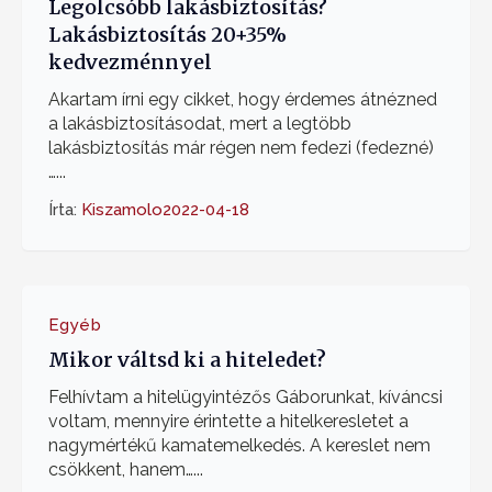
Legolcsóbb lakásbiztosítás?
Lakásbiztosítás 20+35%
kedvezménnyel
Akartam írni egy cikket, hogy érdemes átnézned
a lakásbiztosításodat, mert a legtöbb
lakásbiztosítás már régen nem fedezi (fedezné)
…...
Írta:
Kiszamolo
2022-04-18
Egyéb
Mikor váltsd ki a hiteledet?
Felhívtam a hitelügyintézős Gáborunkat, kíváncsi
voltam, mennyire érintette a hitelkeresletet a
nagymértékű kamatemelkedés. A kereslet nem
csökkent, hanem…...