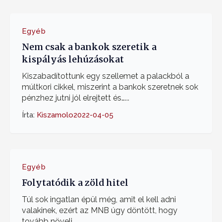
Egyéb
Nem csak a bankok szeretik a
kispályás lehúzásokat
Kiszabadítottunk egy szellemet a palackból a
múltkori cikkel, miszerint a bankok szeretnek sok
pénzhez jutni jól elrejtett és…...
Írta:
Kiszamolo
2022-04-05
Egyéb
Folytatódik a zöld hitel
Túl sok ingatlan épül még, amit el kell adni
valakinek, ezért az MNB úgy döntött, hogy
tovább növeli…...