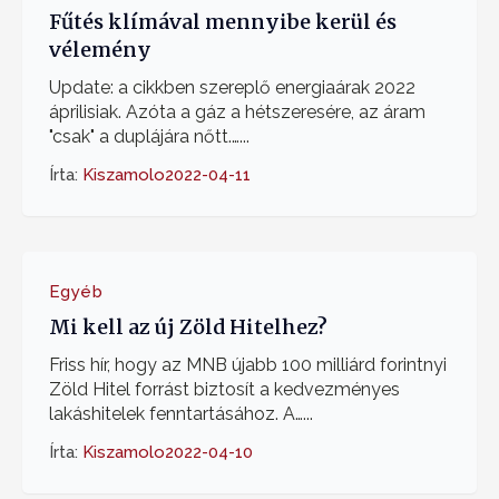
Fűtés klímával mennyibe kerül és
vélemény
Update: a cikkben szereplő energiaárak 2022
áprilisiak. Azóta a gáz a hétszeresére, az áram
"csak" a duplájára nőtt.…...
Írta:
Kiszamolo
2022-04-11
Egyéb
Mi kell az új Zöld Hitelhez?
Friss hír, hogy az MNB újabb 100 milliárd forintnyi
Zöld Hitel forrást biztosít a kedvezményes
lakáshitelek fenntartásához. A…...
Írta:
Kiszamolo
2022-04-10