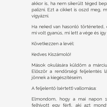
akkor is, ha nem sikerült téged be
palizni. Ezt a cikket is oszd meg, 
vigyázni.
Ha neked van hasonló történeted, 
mi volt gyanús, mi lett a vége és így
Következzen a levél:
Kedves Kiszámoló!
Mások okulására küldöm a március
Először a rendőrségi feljelentés 
jönnek a kiegészítéseim.
A feljelentő (sértett) vallomása:
Elmondom, hogy a mai napon 15.
felhívott egy férfi, aki azt mo