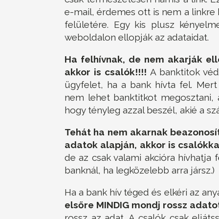
e-mail, érdemes ott is nem a linkre 
felületére. Egy kis plusz kényel
weboldalon ellopják az adataidat.
Ha felhívnak, de nem akarják ell
akkor is csalók!!!!
A banktitok véd
ügyfelet, ha a bank hívta fel. Mert
nem lehet banktitkot megosztani,
hogy tényleg azzal beszél, akié a sz
Tehát ha nem akarnak beazonosít
adatok alapján, akkor is csalókka
de az csak valami akcióra hívhatja f
banknál, ha legközelebb arra jársz.)
Ha a bank hív téged és elkéri az an
elsőre MINDIG mondj rossz adato
rossz az adat. A csalók csak eljátss