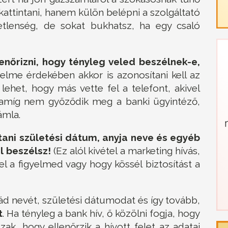
kattintani, hanem külön belépni a szolgáltató
metlenség, de sokat bukhatsz, ha egy csaló
enőrizni, hogy tényleg veled beszélnek-e,
elme érdekében akkor is azonosítani kell az
 lehet, hogy más vette fel a telefont, akivel
 amíg nem győződik meg a banki ügyintéző,
ámla.
ani születési dátum, anyja neve és egyéb
l beszélsz!
(Ez alól kivétel a marketing hívás,
el a figyelmed vagy hogy kössél biztosítást a
yád nevét, születési dátumodat és így tovább,
t
. Ha tényleg a bank hív, ő közölni fogja, hogy
zak, hogy ellenőrzik a hívott felet az adatai