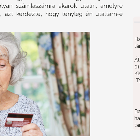
olyan számlaszámra akarok utalni, amelyre
 azt kérdezte, hogy tényleg én utaltam-e
Ha
tá
Át
01
Ki
"T
Ba
ha
ta