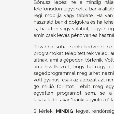
Bónusz lépés: ne a mindig nálad
telefonodon legyenek a banki alka
régi mobilja vagy tablete. Ha van
használd banki dolgokra és ha lehet
is, ha úton vagy valahol, legyen e
amin csak kevés pénz van és használ
Továbbá soha, senki kedvéért ne 
programokat telepítettnek veled,
látnak, ami a gépeden történik. Volt,
arra hivatkozott, hogy túl nagy a
segédprogrammal meg lehet nézni. H
volt gyanús, csak az áldozat azt nem
30 millió forintot. Tehát még eg
egyetlen programot sem, se a 
lakáseladó, akár "banki ügyintéző" ta
S kérlek,
MINDIG
tegyél rendőrség