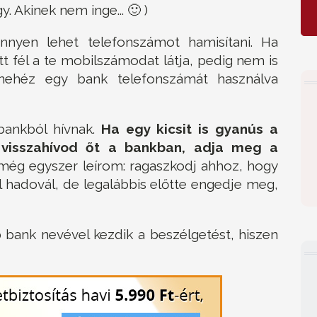
. Akinek nem inge... 🙂 )
nyen lehet telefonszámot hamisítani. Ha
tt fél a te mobilszámodat látja, pedig nem is
 nehéz egy bank telefonszámát használva
bankból hívnak.
Ha egy kicsit is gyanús a
 visszahívod őt a bankban, adja meg a
 még egyszer leírom: ragaszkodj ahhoz, hogy
ól hadovál, de legalábbis előtte engedje meg,
 bank nevével kezdik a beszélgetést, hiszen