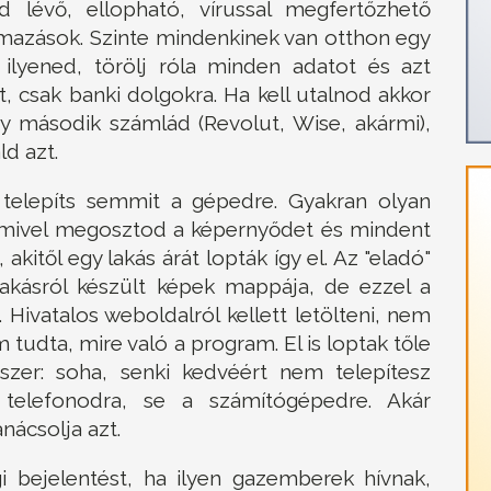
 lévő, ellopható, vírussal megfertőzhető
lmazások. Szinte mindenkinek van otthon egy
 ilyened, törölj róla minden adatot és azt
, csak banki dolgokra. Ha kell utalnod akkor
gy második számlád (Revolut, Wise, akármi),
d azt.
telepíts semmit a gépedre. Gyakran olyan
 amivel megosztod a képernyődet és mindent
 akitől egy lakás árát lopták így el. Az "eladó"
 lakásról készült képek mappája, de ezzel a
ivatalos weboldalról kellett letölteni, nem
 tudta, mire való a program. El is loptak tőle
yszer: soha, senki kedvéért nem telepítesz
telefonodra, se a számítógépedre. Akár
nácsolja azt.
i bejelentést, ha ilyen gazemberek hívnak,