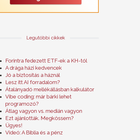
Legutóbbi cikkek
Forintra fedezett ETF-ek a KH-tól
A drága házi kedvencek
Jó a biztosítás a háznál
Lesz itt AI forradalom?
Átalányadó mellékállásban kalkulátor
Vibe coding: már bárki lehet
programozó?
Átlag vagyon vs. medián vagyon
Ezt ajánlották. Megkössem?
Ügyes!
Videó: A Biblia és a pénz