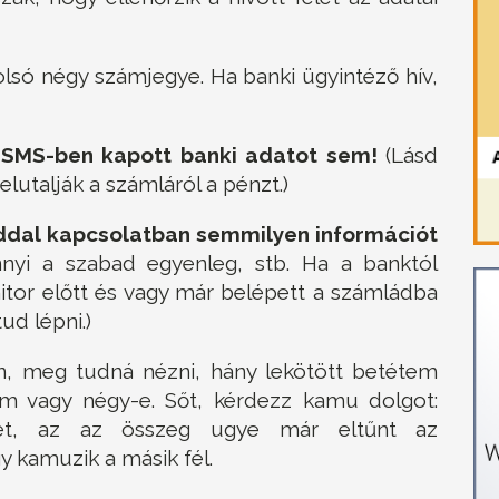
lsó négy számjegye. Ha banki ügyintéző hív,
 SMS-ben kapott banki adatot sem!
(Lásd
 elutalják a számláról a pénzt.)
dal kapcsolatban semmilyen információt
nyi a szabad egyenleg, stb. Ha a banktól
onitor előtt és vagy már belépett a számládba
ud lépni.)
, meg tudná nézni, hány lekötött betétem
 vagy négy-e. Sőt, kérdezz kamu dolgot:
tet, az az összeg ugye már eltűnt az
 kamuzik a másik fél.