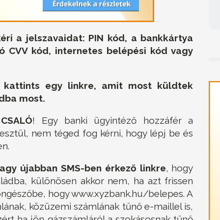
 a jelszavaidat: PIN kód, a bankkártya
ó CVV kód, internetes belépési kód vagy
kattints egy linkre, amit most küldtek
odba most.
 CSALÓ
! Egy banki ügyintéző hozzáfér a
sztül, nem téged fog kérni, hogy lépj be és
n.
vagy újabban SMS-ben érkező linkre
, hogy
ládba, különösen akkor nem, ha azt frissen
 böngészőbe, hogy www.xyzbank.hu/belepes. A
lának, közüzemi számlának tűnő e-maillel is,
zért ha jön gázszámláról a szokásosnak tűnő