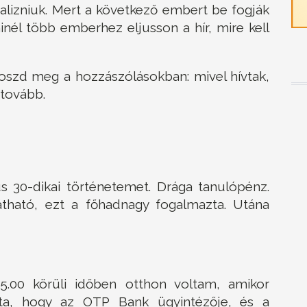
palizniuk. Mert a következő embert be fogják
minél több emberhez eljusson a hír, mire kell
oszd meg a hozzászólásokban: mivel hívtak,
 tovább.
 30-dikai történetemet. Drága tanulópénz.
látható, ezt a főhadnagy fogalmazta. Utána
00 körüli időben otthon voltam, amikor
ndta, hogy az OTP Bank ügyintézője, és a