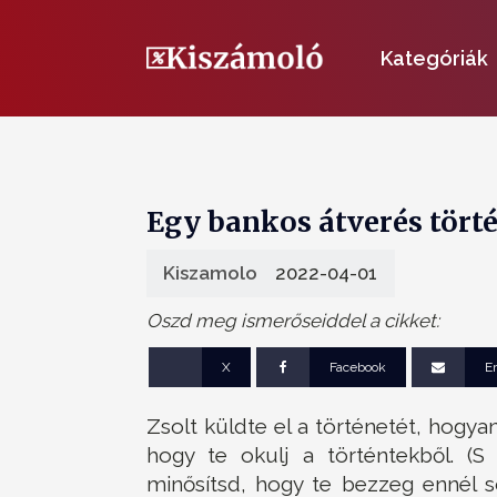
Kategóriák
Egy bankos átverés törté
Kiszamolo
2022-04-01
Oszd meg ismerőseiddel a cikket:
X
Facebook
E
Zsolt küldte el a történetét, hogyan
hogy te okulj a történtekből. (
minősítsd, hogy te bezzeg ennél s