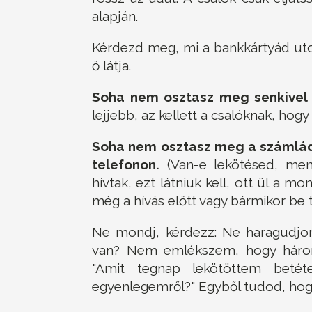
alapján.
Kérdezd meg, mi a bankkártyád uto
ő látja.
Soha nem osztasz meg senkivel
lejjebb, az kellett a csalóknak, hogy
Soha nem osztasz meg a számlád
telefonon.
(Van-e lekötésed, men
hívtak, ezt látniuk kell, ott ül a m
még a hívás előtt vagy bármikor be t
Ne mondj, kérdezz: Ne haragudjon
van? Nem emlékszem, hogy három
"Amit tegnap lekötöttem beté
egyenlegemről?" Egyből tudod, hogy