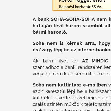
A bank SOHA-SOHA-SOHA nem kéri
hátulján lévő három számból áll
bármi hasonló.
Soha nem is kérnek arra, hogy 
és/vagy lépj be az internetbank
Aki bármi ilyet kér,
AZ MINDIG
számládhoz a banki rendszeren kere
végképp nem küld semmit e-mailbe
Soha nem kattintasz e-mailben 
azon keresztül lépj be a bankszám
küldték. Helyette kézzel beírod a
csalás szintén működik telefonszám
csak természetesen hamis a link. E