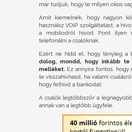
már tudjuk, hogy te milyen okos vagy
Amit kiemelnék, hogy nagyon kön
használsz VOIP szolgáltatást, a hívo
a mobilodról hívod. Pont ilyen
telefonálni a csalóknak.
Ezért ne hidd el, hogy tényleg a 
dolog, mondd, hogy inkább te
melléket.
Ez annyira fontos, hogy
te visszahívhasd, ha valami csalásr
hogy felhívd a bankodat.
A csalók legtöbbször a legnagyobb
annak van a legtöbb ügyfele.