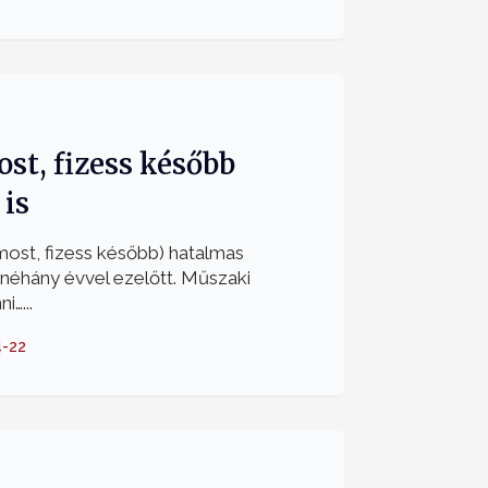
st, fizess később
 is
st, fizess később) hatalmas
néhány évvel ezelőtt. Műszaki
i…...
-22