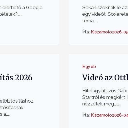
 is elérhető a Google
Sokan szoknak le az 
ételek?…...
egy videót. Soxerete
téma....
Írta:
Kiszamolo
2026-0
Egyéb
ítás 2026
Videó az Ott
Hitelügyintézős Gábo
Startról és megkért,
Életbiztosításhoz.
nézzétek meg,…...
ztosításnak,
a…...
Írta:
Kiszamolo
2026-04