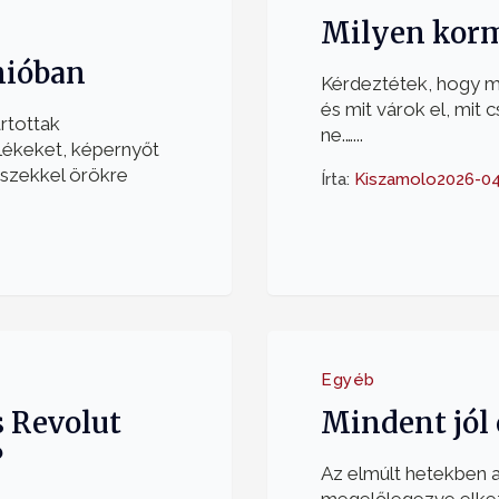
Milyen korm
nióban
Kérdeztétek, hogy m
és mit várok el, mit 
rtottak
ne.…...
ülékeket, képernyőt
észekkel örökre
Írta:
Kiszamolo
2026-04
Egyéb
s Revolut
Mindent jól 
?
Az elmúlt hetekben a