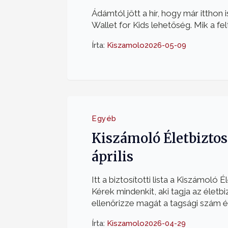
Ádámtól jött a hír, hogy már itthon
Wallet for Kids lehetőség. Mik a felt
Írta:
Kiszamolo
2026-05-09
Egyéb
Kiszámoló Életbiztos
április
Itt a biztosítotti lista a Kiszámoló 
Kérek mindenkit, aki tagja az életbi
ellenőrizze magát a tagsági szám és 
Írta:
Kiszamolo
2026-04-29