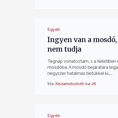
Egyéb
Ingyen van a mosdó,
nem tudja
Tegnap vonatoztam, s a Keletiben e
mosdóba. A mosdó bejáratára leg
négyszer hatalmas betűkkel ki…...
Írta:
Kiszamolo
2026-04-26
Egyéb