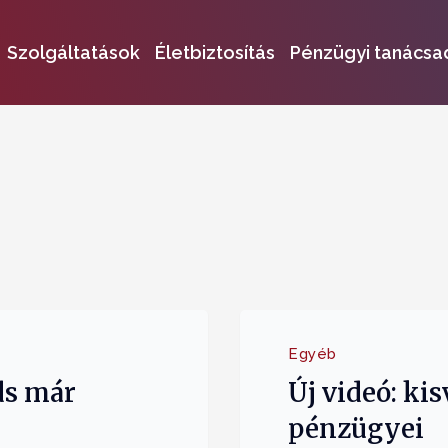
Szolgáltatások
Életbiztosítás
Pénzügyi tanácsa
Egyéb
ds már
Új videó: ki
pénzügyei