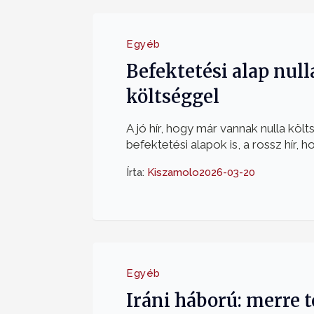
Egyéb
Befektetési alap null
költséggel
A jó hír, hogy már vannak nulla költ
befektetési alapok is, a rossz hír, ho
Írta:
Kiszamolo
2026-03-20
Egyéb
Iráni háború: merre 