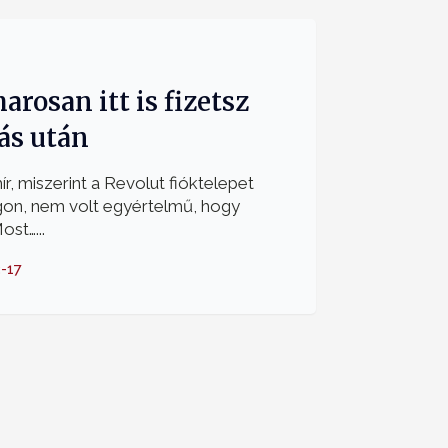
arosan itt is fizetsz
ás után
r, miszerint a Revolut fióktelepet
gon, nem volt egyértelmű, hogy
ost…...
-17