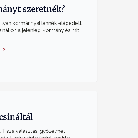
ányt szeretnék?
ilyen kormánnyal lennék elégedett
csináljon a jelenlegi kormány és mit
-21
csináltál
 Tisza választási győzelmét