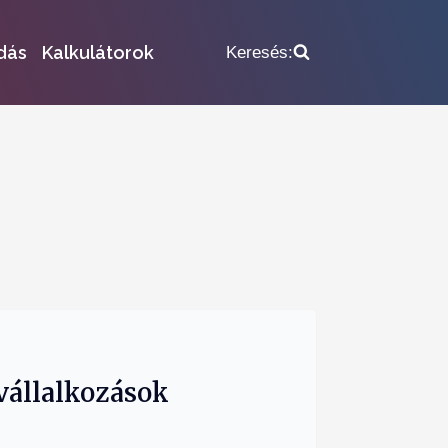
dás
Kalkulátorok
Keresés:
svállalkozások