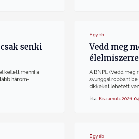
Egyéb
 csak senki
Vedd meg mo
élelmiszerre
l kellett menni a
A BNPL (Vedd meg mo
alább három-
svunggal robbant be 
cikkeket lehetett venn
Írta:
Kiszamolo
2026-04
Egyéb