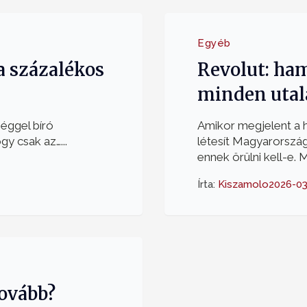
Egyéb
a százalékos
Revolut: ham
minden utal
séggel bíró
Amikor megjelent a hí
gy csak az…...
létesít Magyarorszá
ennek örülni kell-e. M
Írta:
Kiszamolo
2026-03
tovább?