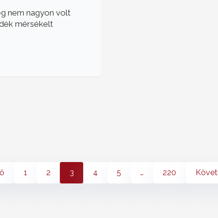
még nem nagyon volt
zsdék mérsékelt
ző
1
2
3
4
5
…
220
Követ