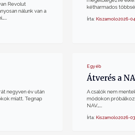
megelőlegezve elkezd
van Revolut
kétharmados többség
ányosan nálunk van a
…...
Írta:
Kiszamolo
2026-04
Egyéb
Átverés a N
úrát negyven év után
A csalók nem mentek 
 okok miatt. Tegnap
módokon próbálkozna
NAV…...
Írta:
Kiszamolo
2026-03