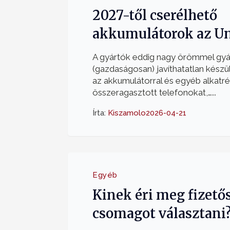
2027-től cserélhető
akkumulátorok az U
A gyártók eddig nagy örömmel gyá
(gazdaságosan) javíthatatlan kész
az akkumulátorral és egyéb alkatr
összeragasztott telefonokat,…...
Írta:
Kiszamolo
2026-04-21
Egyéb
Kinek éri meg fizető
csomagot választani