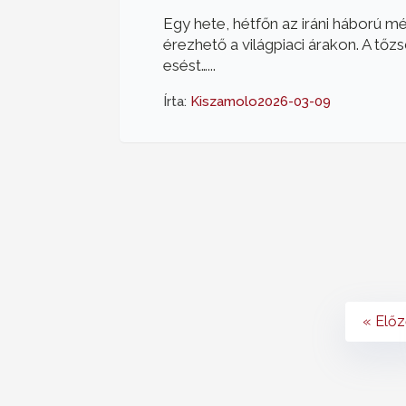
Egy hete, hétfőn az iráni háború 
érezhető a világpiaci árakon. A tő
esést…...
Írta:
Kiszamolo
2026-03-09
« Elő