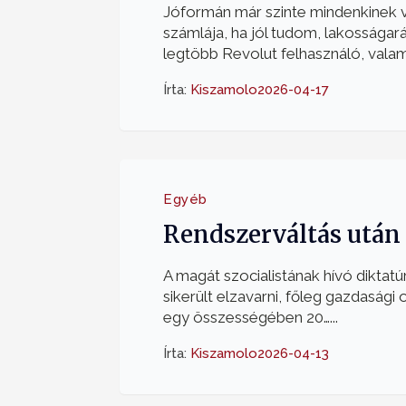
Jóformán már szinte mindenkinek 
számlája, ha jól tudom, lakosságar
legtöbb Revolut felhasználó, valami
Írta:
Kiszamolo
2026-04-17
Egyéb
Rendszerváltás után
A magát szocialistának hívó diktat
sikerült elzavarni, főleg gazdasági
egy összességében 20…...
Írta:
Kiszamolo
2026-04-13