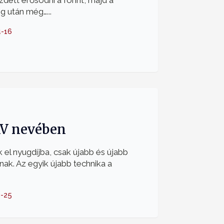
ett erősödni a forint, majd a
 után még…...
-16
AV nevében
el nyugdíjba, csak újabb és újabb
k. Az egyik újabb technika a
-25