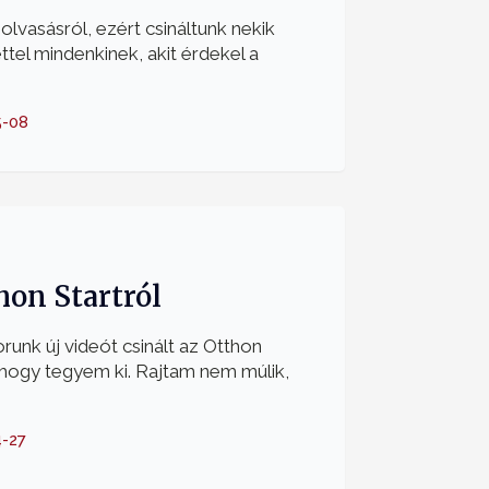
olvasásról, ezért csináltunk nekik
ttel mindenkinek, akit érdekel a
5-08
hon Startról
runk új videót csinált az Otthon
 hogy tegyem ki. Rajtam nem múlik,
-27