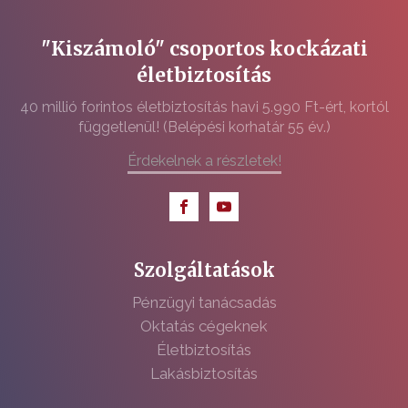
"Kiszámoló" csoportos kockázati
életbiztosítás
40 millió forintos életbiztosítás havi 5.990 Ft-ért, kortól
függetlenül! (Belépési korhatár 55 év.)
Érdekelnek a részletek!
Szolgáltatások
Pénzügyi tanácsadás
Oktatás cégeknek
Életbiztosítás
Lakásbiztosítás