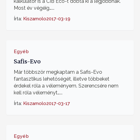
kalkulátor is a CIB Eco-t dobta ki a legjobbnak.
Most év végéig…...
Írta:
Kiszamolo
2017-03-19
Egyéb
Safis-Evo
Már többször megkaptam a Safis-Evo
fantasztikus lehetőségét, illetve többeket
érdekel róla a véleményem. Szerencsére nem
kell róla véleményt…...
Írta:
Kiszamolo
2017-03-17
Egyéb