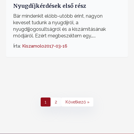
Nyugdíjkérdések első rész
Bár mindenkit előbb-utóbb érint, nagyon
keveset tudunk a nyugdíjról, a
nyugdíjjogosultságról és a kiszámításának
módjáról. Ezért megbeszéltem egy…...
Írta:
Kiszamolo
2017-03-16
1
2
Következő »