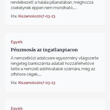
rendelkezett a halála pillanatában, méghozzá
csekélynek éppen nem mondható…...
Írta:
Kiszamolo
2017-03-23
Egyéb
Pénzmosás az ingatlanpiacon
A nemzetközi adatcsere egyezmény világszerte
rengeteg bankszámla adatait hozzáférhetővé
tette a nemzeti adóhivatalok számára, még az
offshore cégek…...
Írta:
Kiszamolo
2017-03-23
Egyéb