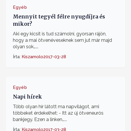
Egyéb
Mennyit tegyél félre nyugdíjra és
mikor?
Aki egy kicsit is tud számolni, gyorsan rájön,
hogy a mai ötvenéveseknek sem jut már majd
olyan sok…...
Írta:
Kiszamolo
2017-03-28
Egyéb
Napi hírek
Több olyan hír látott ma napvilágot, ami
többeket érdekelhet: - Itt az új ötveneurós
bankjegy. Ezen a linken…...
Írta:
Kiszamolo
2017-03-28