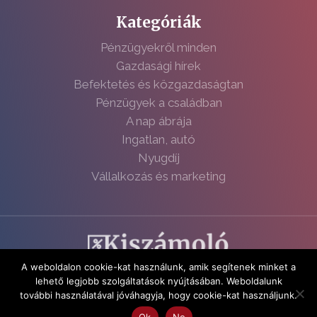
Kategóriák
Pénzügyekről minden
Gazdasági hírek
Befektetés és közgazdaságtan
Pénzügyek a családban
A nap ábrája
Ingatlan, autó
Nyugdíj
Vállalkozás és marketing
A weboldalon cookie-kat használunk, amik segítenek minket a
Adatvédelmi nyilatkozat
lehető legjobb szolgáltatások nyújtásában. Weboldalunk
Impresszum
további használatával jóváhagyja, hogy cookie-kat használjunk.
Fotók: depositphotos.com
Ok
No