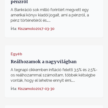
pénzről
A Bankráció sok millió forintért megvett egy
amerikai könyv kiadói jogait, ami a pénzről, a
pénz történetéről és…...
Írta:
Kiszamolo
2017-03-30
Egyéb
Reálhozamok a nagyvilágban
A tegnapi cikkemben infláció feletti 3,5% és 2,5%-
os reálhozammal számoltam, többek kétségbe
vonták, hogy el lehetne ennyit érni…...
Írta:
Kiszamolo
2017-03-30