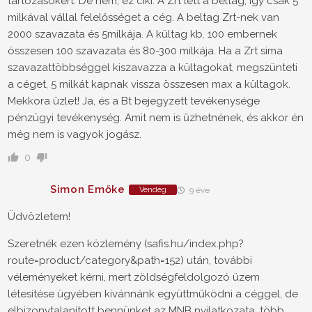
tartozásokért. De nem, ez ciki. A Zrt lett a beltag, igy csak 5
milkával vállal felelősséget a cég. A beltag Zrt-nek van
2000 szavazata és 5milkája. A kültag kb. 100 embernek
összesen 100 szavazata és 80-300 milkája. Ha a Zrt sima
szavazattöbbséggel kiszavazza a kültagokat, megszünteti
a céget, 5 milkát kapnak vissza összesen max a kültagok.
Mekkora üzlet! Ja, és a Bt bejegyzett tevékenysége
pénzügyi tevékenység. Amit nem is űzhetnének, és akkor én
még nem is vagyok jogász.
0
Simon Emőke
Vendég
9 éve
Üdvözletem!
Szeretnék ezen közlemény (safis.hu/index.php?
route=product/category&path=152) után, további
véleményeket kérni, mert zöldségfeldolgozó üzem
létesítése ügyében kívánnánk együttműködni a céggel, de
elbizonytalanított bennünket az MNB nyilatkozata, több