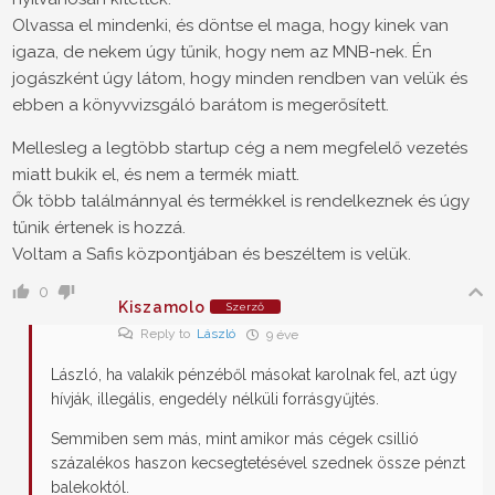
Olvassa el mindenki, és döntse el maga, hogy kinek van
igaza, de nekem úgy tűnik, hogy nem az MNB-nek. Én
jogászként úgy látom, hogy minden rendben van velük és
ebben a könyvvizsgáló barátom is megerősített.
Mellesleg a legtöbb startup cég a nem megfelelő vezetés
miatt bukik el, és nem a termék miatt.
Ők több találmánnyal és termékkel is rendelkeznek és úgy
tűnik értenek is hozzá.
Voltam a Safis központjában és beszéltem is velük.
0
Kiszamolo
Szerző
Reply to
László
9 éve
László, ha valakik pénzéből másokat karolnak fel, azt úgy
hívják, illegális, engedély nélküli forrásgyűjtés.
Semmiben sem más, mint amikor más cégek csillió
százalékos haszon kecsegtetésével szednek össze pénzt
balekoktól.