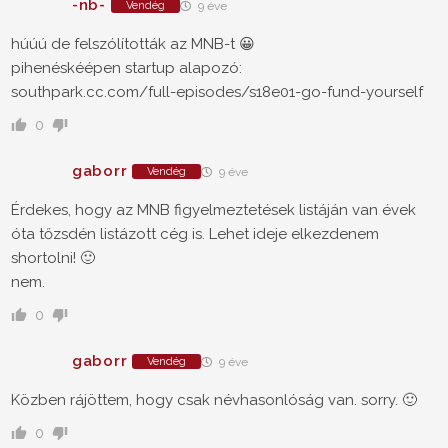
-nb-
Vendég
9 éve
húúú de felszólították az MNB-t 😀
pihenéskéépen startup alapozó:
southpark.cc.com/full-episodes/s18e01-go-fund-yourself
0
gaborr
Vendég
9 éve
Érdekes, hogy az MNB figyelmeztetések listáján van évek
óta tőzsdén listázott cég is. Lehet ideje elkezdenem
shortolni! 🙂
nem.
0
gaborr
Vendég
9 éve
Közben rájöttem, hogy csak névhasonlóság van. sorry. 🙂
0