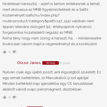
hirdetésen keresztül, - azért is tartom érdekesnek a témát,
mert elolvasva az MNB figyelmeztetését és a Salfis
közleményét (safis.hu/index.php?
route=product/category&path=147_154) valóban nem
éppen releváns dologért (pl.: értékpapírok nyilvános
forgalomba hozataláért) reguláz az MNB.
Noha tény, hogy nem zörög a haraszt, ha... - mindenesetre
kíváncsian várom majd a végeredményt és a konklúziót.
0
Olcsó János
Vendég
9 éve
Nyilván csak egy újabb poszt, ami irigységből született. Ez
egy remek befektetés, 10 Marcsikából 9 ezt ajánlja!
Minden befektető kap ajándékba egy CE tanúsítással
ellátott valódi svájci pénzmágnest, dísztokban.
0