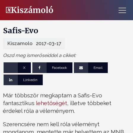
Safis-Evo
Kiszamolo
2017-03-17
Oszd meg ismerőseiddel a cikket:
X
Facebook
Email
Linkedin
Már többször megkaptam a Safis-Evo
fantasztikus
lehetőségét
, illetve többeket
érdekel róla a véleményem.
Szerencsére nem kell róla véleményt
mondanom, megtette már helyettem az MNB