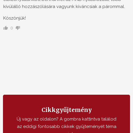
kívülálló hozzászólására vagyunk kíváncsiak a párommal.
Köszönjük!
0
Cikkgyűjtemény
Új vagy az oldalon? A gombra kattintva találod
az eddigi fontosabb cikkek gyűjteményét téma