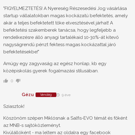
"FIGYELMEZTETÉS! A Nyereség Részesedési Jog vásárlása
startup vállalatokban magas kockázatú befektetés, amely
akár a teljes befektetett tőke elvesztésével járhat! A
befektetési szakemberek tanácsa, hogy legfeljebb a
rendelkezésre álló anyagi tartalékaid 10-30%-át kitevő
nagyságrendű pénzt fektess magas kockázattal járó
befektetésekbe!"
Amúgy egy zagyvaság az egész honlap, kb egy
középiskolás gyerek fogalmazási stílusában.
0
Gézu
Vendég
9 éve
Sziasztok!
Köszönöm szépen Miklósnak a Salfis-EVO témát és főként
az MNB-s sajtóközleményt.
Kívülállóként - ma leltem az oldalra egy facebook