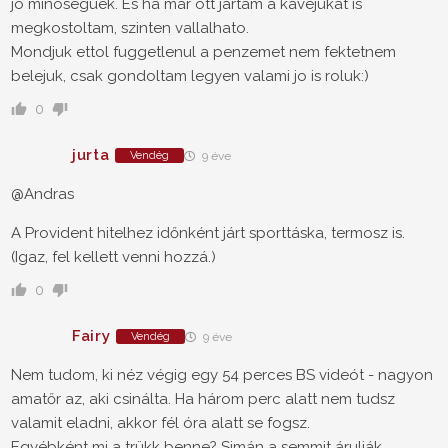
jo minoseguek. Es ha mar ott jartam a kavejukat is
megkostoltam, szinten vallalhato.
Mondjuk ettol fuggetlenul a penzemet nem fektetnem
belejuk, csak gondoltam legyen valami jo is roluk:)
0
jurta
Vendég
9 éve
@Andras
A Provident hitelhez időnként járt sporttáska, termosz is.
(Igaz, fel kellett venni hozzá.)
0
Fairy
Vendég
9 éve
Nem tudom, ki néz végig egy 54 perces BS videót - nagyon
amatőr az, aki csinálta. Ha három perc alatt nem tudsz
valamit eladni, akkor fél óra alatt se fogsz.
Egyébként mi a trükk benne? Simán a semmit árulják