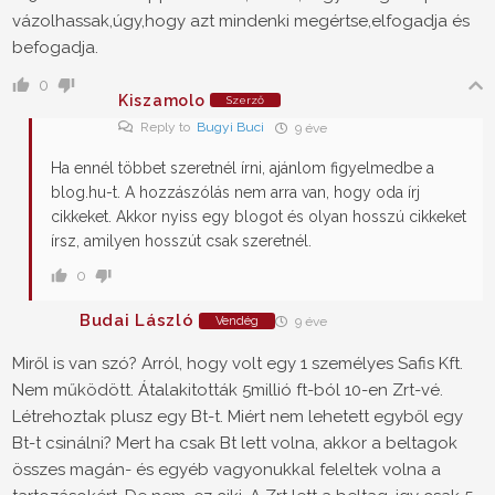
vázolhassak,úgy,hogy azt mindenki megértse,elfogadja és
befogadja.
0
Kiszamolo
Szerző
Reply to
Bugyi Buci
9 éve
Ha ennél többet szeretnél írni, ajánlom figyelmedbe a
blog.hu-t. A hozzászólás nem arra van, hogy oda írj
cikkeket. Akkor nyiss egy blogot és olyan hosszú cikkeket
írsz, amilyen hosszút csak szeretnél.
0
Budai László
Vendég
9 éve
Miről is van szó? Arról, hogy volt egy 1 személyes Safis Kft.
Nem működött. Átalakitották 5millió ft-ból 10-en Zrt-vé.
Létrehoztak plusz egy Bt-t. Miért nem lehetett egyből egy
Bt-t csinálni? Mert ha csak Bt lett volna, akkor a beltagok
összes magán- és egyéb vagyonukkal feleltek volna a