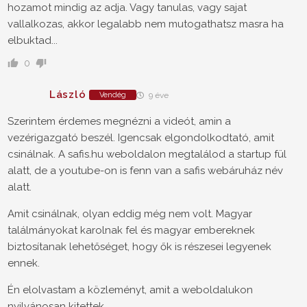
hozamot mindig az adja. Vagy tanulas, vagy sajat
vallalkozas, akkor legalabb nem mutogathatsz masra ha
elbuktad...
0
László
Vendég
9 éve
Szerintem érdemes megnézni a videót, amin a
vezérigazgató beszél. Igencsak elgondolkodtató, amit
csinálnak. A safis.hu weboldalon megtalálod a startup fül
alatt, de a youtube-on is fenn van a safis webáruház név
alatt.
Amit csinálnak, olyan eddig még nem volt. Magyar
találmányokat karolnak fel és magyar embereknek
biztosítanak lehetőséget, hogy ők is részesei legyenek
ennek.
Én elolvastam a közleményt, amit a weboldalukon
nyilvánosan kitettek.