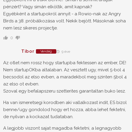
pénzért? Vagy simán elköltik, amit kapnak?
Egyébként a startupokról annyit - a Rowio-nak az Angry
Birds a 38. próbálkozása volt. Nekik bejött. Másoknak soha
nem lesz sikeres projectje.
0
Tibor
Vendég
9 éve
Az otlet nem rossz hogy startupba fektessen az ember, DE!
Nem startupOKba altalaban. Az vesztett ugy, mivel 5-bol 4
becsodol az elso evben, a maradekbol meg szinten 5bol 4
az elso ot evben.
Szoval egy befalapszeru szetterites garantaltan buko lesz.
Ha van ismeretsegi korodben aki vallalkozast indit, ES bizol
benne/ugy gondolod hogy ert hozza, abba lehet fektetni,
de nyilvan a kockazat tudataban.
A legjobb viszont sajat magadba fektetni, a legnagyobb