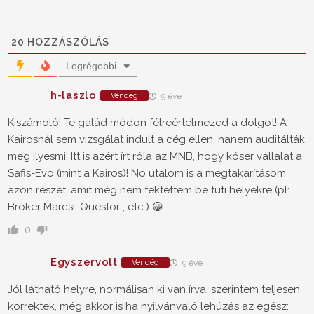
20
HOZZÁSZÓLÁS
Legrégebbi
h-laszlo
Vendég
9 éve
Kiszámoló! Te galád módon félreértelmezed a dolgot! A
Kairosnál sem vizsgálat indult a cég ellen, hanem auditálták
meg ilyesmi. Itt is azért írt róla az MNB, hogy kóser vállalat a
Safis-Evo (mint a Kairos)! No utalom is a megtakarításom
azon részét, amit még nem fektettem be tuti helyekre (pl:
Bróker Marcsi, Questor , etc.) 😀
0
Egyszervolt
Vendég
9 éve
Jól látható helyre, normálisan ki van írva, szerintem teljesen
korrektek, még akkor is ha nyilvánvaló lehúzás az egész: