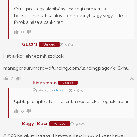
Csináljanak egy alapítványt, ha segíteni akarnak,
bocsássanak ki hivatalos úton kötvényt, vagy vegyen fel a
főnök a házára bankhitelt.
0
Guszti
Vendég
9 éve
Hát akkor ehhez mit szóltok:
manager.aurumcrowdfunding.com/landingpage/348/hu
0
Kiszamolo
Szerző
Reply to
Guszti
9 éve
Újabb pilótajáték. Pár tízezer balekot ezek is fognak találni.
0
Bugyi Buci
Vendég
9 éve
A 900 karakter roppant kevés,ahhoz,hogy átfogó képet