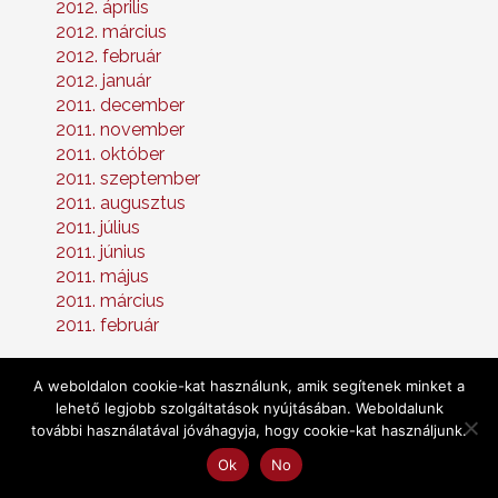
2012. április
2012. március
2012. február
2012. január
2011. december
2011. november
2011. október
2011. szeptember
2011. augusztus
2011. július
2011. június
2011. május
2011. március
2011. február
A weboldalon cookie-kat használunk, amik segítenek minket a
lehető legjobb szolgáltatások nyújtásában. Weboldalunk
további használatával jóváhagyja, hogy cookie-kat használjunk.
Ajánlott cikkek a kategóriából:
Ok
No