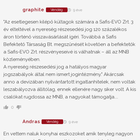
graphite
Vendég
9 éve
"Az esetlegesen kilépő kültagok számára a Safis-EVO Zrt. 3
év elteltével a nyereség részesedési jog 120 százalékos
áron történő visszavásárlását ígéri. Továbbá a Safis
Befektető Társaság Bt. megszűnését követően a befektetők
a Safis-EVO Zrt. részvényeseivé is válhatnak – áll az MNB
közleményében.
A nyereség részesedési jog a hatályos magyar
jogszabályok által nem ismert jogintézmény." Akárcsak
anno a devizában nyilvántartott ingatlanhitelek, nem voltak
leszabályozva állitólag, ennek ellenére nagy siker volt. A kis
csalókat rugdossa az MNB, a nagyokat támogatja....
0
Andras
Vendég
9 éve
En vettem naluk konyhai eszkozoket amik tenyleg nagyon