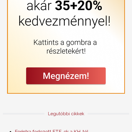
Legutóbbi cikkek
Forintra fedezett ETF-ek a KH-tól