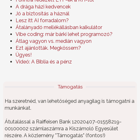
A drága házi kedvencek
Jó a biztosítás a háznál
Lesz itt AI forradalom?
Átalányadó mellékállásban kalkulátor
Vibe coding: már bárki lehet programozó?
Átlag vagyon vs. medián vagyon
Ezt ajánlották. Megkössem?
Ügyes!
Videó: A Biblia és a pénz
Támogatás
Ha szeretnéd, van lehetőséged anyagilag is támogatni a
munkánkat.
Átutalással a Raiffeisen Bank 12020407-01558219-
00100002 számlaszámra a Kiszámoló Egyesület
részére. A közlemény "Támogatás" (fontos!)