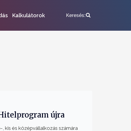
dás
Kalkulátorok
Keresés:
Hitelprogram újra
o-, kis és középvállalkozás számára