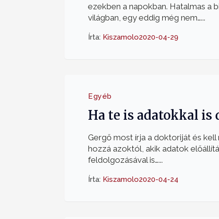
ezekben a napokban. Hatalmas a b
világban, egy eddig még nem…...
Írta:
Kiszamolo
2020-04-29
Egyéb
Ha te is adatokkal is
Gergő most írja a doktoriját és kel
hozzá azoktól, akik adatok előállít
feldolgozásával is…...
Írta:
Kiszamolo
2020-04-24