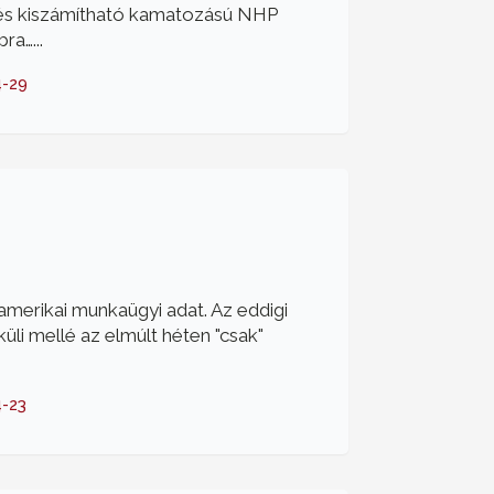
 és kiszámítható kamatozású NHP
ra…...
4-29
amerikai munkaügyi adat. Az eddigi
küli mellé az elmúlt héten "csak"
-23