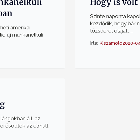
unkanélküli
Hogy is volt
ban
Szinte naponta kapok
kezdődik, hogy bár 
 heti amerikai
tőzsdére, olajat…...
lió új munkanélküli
Írta:
Kiszamolo
2020-04
ág
lángokban áll, az
 erősödtek az elmúlt