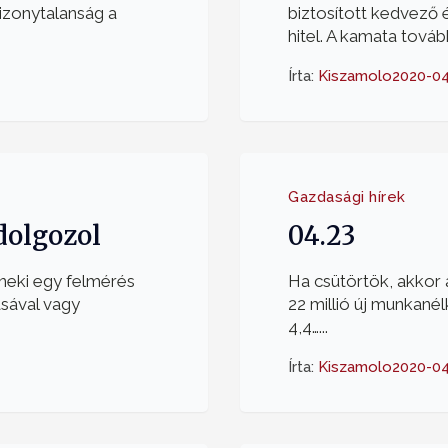
izonytalanság a
biztosított kedvező
hitel. A kamata tovább
Írta:
Kiszamolo
2020-0
Gazdasági hírek
 dolgozol
04.23
l neki egy felmérés
Ha csütörtök, akkor 
ásával vagy
22 millió új munkanél
4,4…...
Írta:
Kiszamolo
2020-04