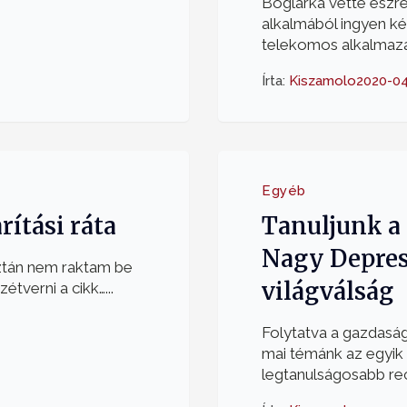
Boglárka vette észr
alkalmából ingyen ké
telekomos alkalmazás
Írta:
Kiszamolo
2020-04
Egyéb
ítási ráta
Tanuljunk a 
Nagy Depress
ztán nem raktam be
világválság
tverni a cikk…...
Folytatva a gazdaság
mai témánk az egyik
legtanulságosabb rece