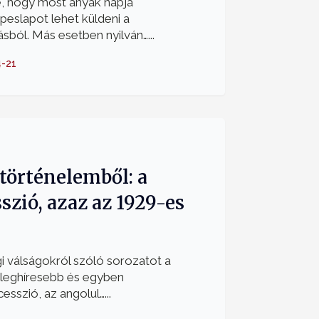
e, hogy most anyák napja
peslapot lehet küldeni a
ból. Más esetben nyilván…...
-21
történelemből: a
zió, azaz az 1929-es
i válságokról szóló sorozatot a
 leghíresebb és egyben
sszió, az angolul…...