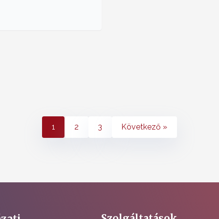
1
2
3
Következő »
zati
Szolgáltatások