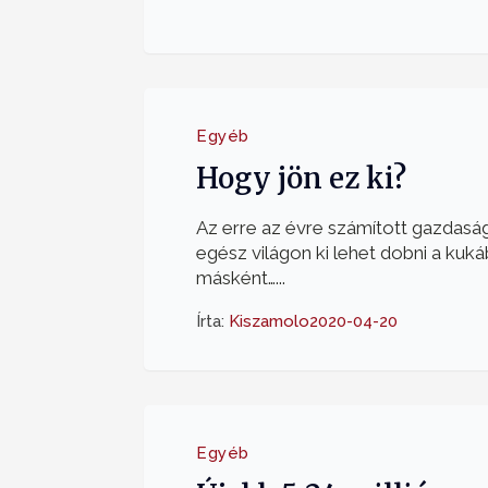
Egyéb
Hogy jön ez ki?
Az erre az évre számított gazdasá
egész világon ki lehet dobni a kuk
másként…...
Írta:
Kiszamolo
2020-04-20
Egyéb