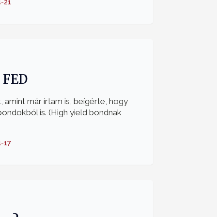
-21
a FED
 amint már írtam is, beígérte, hogy
bondokból is. (High yield bondnak
-17