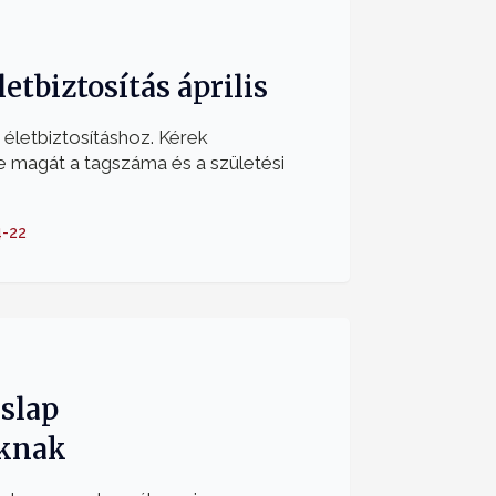
etbiztosítás április
ó életbiztosításhoz. Kérek
ze magát a tagszáma és a születési
-22
slap
knak