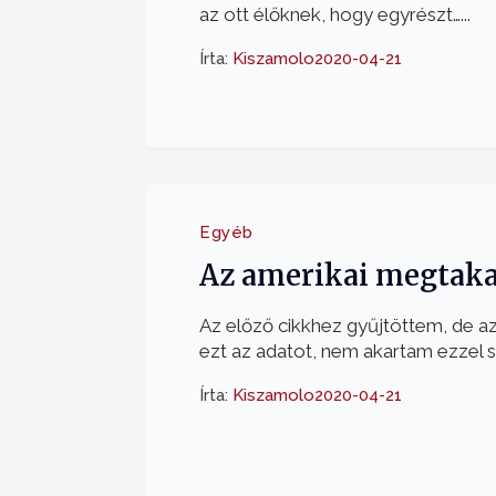
az ott élőknek, hogy egyrészt…...
Írta:
Kiszamolo
2020-04-21
Egyéb
Az amerikai megtakar
Az előző cikkhez gyűjtöttem, de a
ezt az adatot, nem akartam ezzel szé
Írta:
Kiszamolo
2020-04-21