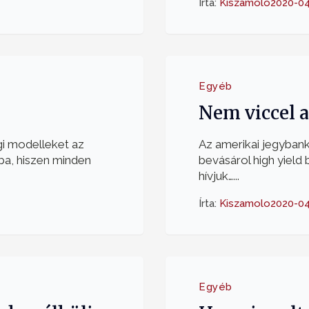
Írta:
Kiszamolo
2020-04
Egyéb
Nem viccel 
gi modelleket az
Az amerikai jegybank,
ába, hiszen minden
bevásárol high yield 
hívjuk…...
Írta:
Kiszamolo
2020-04
Egyéb