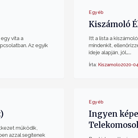
Egyéb
Kiszámoló Él
 egy vita a
Itt a lista a kiszámol
pcsolatban. Az egyik
mindenkit, ellenőriz
ideje alapján, jól…...
Írta:
Kiszamolo
2020-04
Egyéb
:)
Ingyen képe
Telekomoso
etkezet működik,
ben azzal segítenek