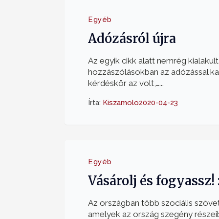
Egyéb
Adózásról újra
Az egyik cikk alatt nemrég kialakult
hozzászólásokban az adózással ka
kérdéskör az volt,…...
Írta:
Kiszamolo
2020-04-23
Egyéb
Vásárolj és fogyassz! 
Az országban több szociális szöv
amelyek az ország szegény részei