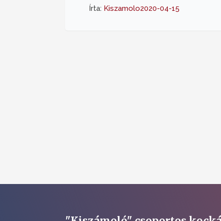
Írta:
Kiszamolo
2020-04-15
"Kiszámoló" csoportos kocká