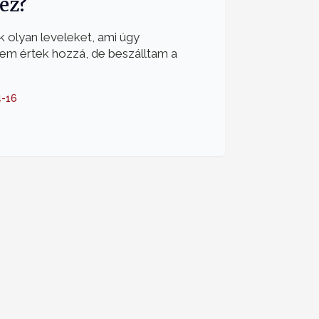
 ez?
 olyan leveleket, ami úgy
nem értek hozzá, de beszálltam a
-16