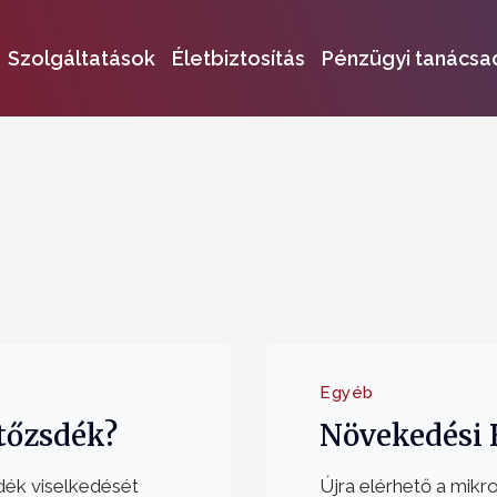
Szolgáltatások
Életbiztosítás
Pénzügyi tanácsa
Egyéb
tőzsdék?
Növekedési 
dék viselkedését
Újra elérhető a mikr