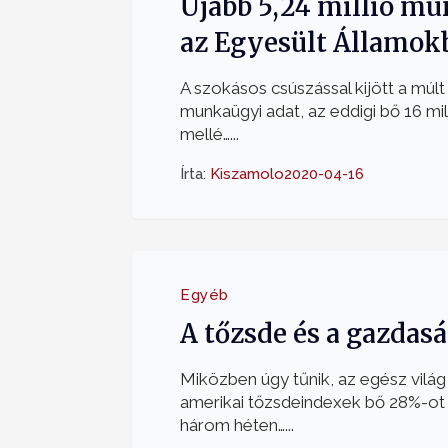
Újabb 5,24 millió m
az Egyesült Államok
A szokásos csúszással kijött a múlt
munkaügyi adat, az eddigi bő 16 mil
mellé…...
Írta:
Kiszamolo
2020-04-16
Egyéb
A tőzsde és a gazdas
Miközben úgy tűnik, az egész világ 
amerikai tőzsdeindexek bő 28%-ot
három héten…...