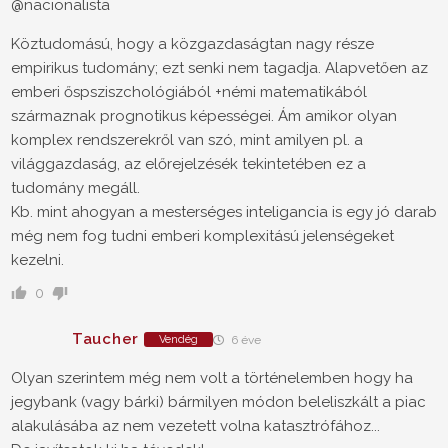
@nacionalista
Köztudomású, hogy a közgazdaságtan nagy része
empirikus tudomány; ezt senki nem tagadja. Alapvetően az
emberi őspsziszchológiából +némi matematikából
származnak prognotikus képességei. Ám amikor olyan
komplex rendszerekről van szó, mint amilyen pl. a
világgazdaság, az előrejelzésék tekintetében ez a
tudomány megáll.
Kb. mint ahogyan a mesterséges inteligancia is egy jó darab
még nem fog tudni emberi komplexitású jelenségeket
kezelni.
0
Taucher
Vendég
6 éve
Olyan szerintem még nem volt a történelemben hogy ha
jegybank (vagy bárki) bármilyen módon beleliszkált a piac
alakulásába az nem vezetett volna katasztrófához...