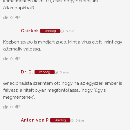
kamatmentes diákhitelt, csak hogy beletoljam
állampapírba?)
0
Csizkek
Vendég
6 éve
Kozben sp500 is mindjart 2900. Mint a virus elott.. mint egy
alternativ valosag.
0
Dr. D.
Vendég
6 éve
@nacionalista szerintem ott, hogy ha az egyszeri ember is
felveszi a hitelt olyan megfontolással, hogy "úgyis
megmentenek".
0
Anton von P
Vendég
6 éve