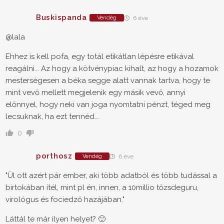
Buskispanda
Vendég
6 éve
@lala
Ehhez is kell pofa, egy totál etikátlan lépésre etikával
reagálni... Az hogy a kötvénypiac kihalt, az hogy a hozamok
mesterségesen a béka segge alatt vannak tartva, hogy te
mint vevő mellett megjelenik egy másik vevő, annyi
előnnyel, hogy neki van joga nyomtatni pénzt, téged meg
lecsuknak, ha ezt tennéd...
0
porthosz
Vendég
6 éve
"Ül ott azért pár ember, aki több adatból és több tudással a
birtokában ítél, mint pl én, innen, a 10millio tőzsdeguru,
virológus és fociedző hazájában."
Láttál te már ilyen helyet? 🙂