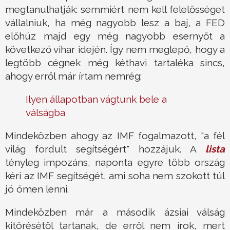
megtanulhatják: semmiért nem kell felelősséget
vállalniuk, ha még nagyobb lesz a baj, a FED
előhúz majd egy még nagyobb esernyőt a
következő vihar idején. Így nem meglepő, hogy a
legtöbb cégnek még kéthavi tartaléka sincs,
ahogy erről már írtam nemrég:
Ilyen állapotban vágtunk bele a
válságba
Mindeközben ahogy az IMF fogalmazott, "a fél
világ fordult segítségért" hozzájuk. A
lista
tényleg impozáns, naponta egyre több ország
kéri az IMF segítségét, ami soha nem szokott túl
jó ómen lenni.
Mindeközben már a második ázsiai válság
kitörésétől tartanak, de erről nem írok, mert