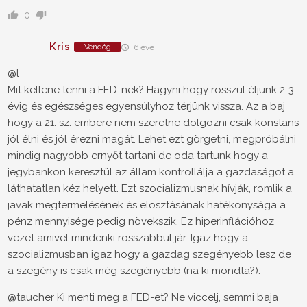
0
Kris
Vendég
6 éve
@l
Mit kellene tenni a FED-nek? Hagyni hogy rosszul éljünk 2-3
évig és egészséges egyensúlyhoz térjünk vissza. Az a baj
hogy a 21. sz. embere nem szeretne dolgozni csak konstans
jól élni és jól érezni magát. Lehet ezt görgetni, megpróbálni
mindig nagyobb ernyőt tartani de oda tartunk hogy a
jegybankon keresztül az állam kontrollálja a gazdaságot a
láthatatlan kéz helyett. Ezt szocializmusnak hívják, romlik a
javak megtermelésének és elosztásának hatékonysága a
pénz mennyisége pedig növekszik. Ez hiperinflációhoz
vezet amivel mindenki rosszabbul jár. Igaz hogy a
szocializmusban igaz hogy a gazdag szegényebb lesz de
a szegény is csak még szegényebb (na ki mondta?).
@taucher Ki menti meg a FED-et? Ne viccelj, semmi baja