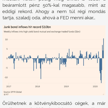
beáramlott pénz 50%-kal magasabb, mint az
eddigi rekord. Ahogy a nem túl régi mondás
tartja, szaladj oda, ahová a FED menni akar...
Örülhetnek a kötvénykibocsátó cégek, a már