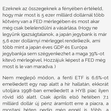
Ezeknek az összegeknek a fényében értékeld,
hogy már most is 5 ezer milliárd dollárnál több
kötvény van a FED mérlegében és most akar
még csak belelendülni a vásárlása. (Hogy ne
legyünk igazságtalanok, a japán jegybank is már
5,6 ezer dollárnyi mérleggel rendelkezik, ami
több mint a japán éves GDP és Európa
jegybankja sem szégyenkezhet a maga 39%-ot
kitevő mérlegével. Hozzájuk képest a FED még
most is le van maradva. )
Nem meglepő módon, a fenti ETF is 6,6%-ot
emelkedett egy nap alatt a hír hallatán, ekkorát
utoljára 1998-ban emelkedett a HYB piac ilyen
rövid idő alatt. Csak április első hetében 7,1
milliárd dollár új pénz áramlott erre a piacra, a
mostani héten pedig még ennél is több, a