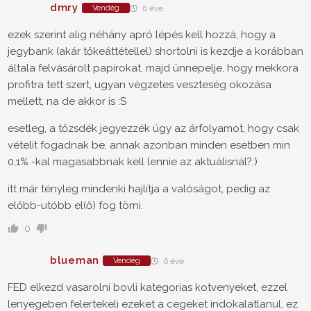
dmry
Vendég
6 éve
ezek szerint alig néhány apró lépés kell hozzá, hogy a
jegybank (akár tőkeáttétellel) shortolni is kezdje a korábban
általa felvásárolt papírokat, majd ünnepelje, hogy mekkora
profitra tett szert, ugyan végzetes veszteség okozása
mellett, na de akkor is :S
esetleg, a tőzsdék jegyezzék úgy az árfolyamot, hogy csak
vételit fogadnak be, annak azonban minden esetben min
0,1% -kal magasabbnak kell lennie az aktuálisnál?:)
itt már tényleg mindenki hajlítja a valóságot, pedig az
előbb-utóbb el(ő) fog törni.
0
blueman
Vendég
6 éve
FED elkezd vasarolni bovli kategorias kotvenyeket, ezzel
lenyegeben felertekeli ezeket a cegeket indokalatlanul, ez