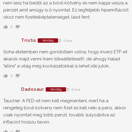
nem lesz ha bedől az a bóvli kötvény és nem kapja vissza a
pénzét amit amúgy is ő nyomtat. Ez legfeljebb hiperinflációt
okoz nem fizetésképtelenséget, lásd fent.
0
Tristis
Vendég
6 éve
Soha életemben nem gondoltam volna, hogy inverz ETF-et
akarok majd venni (nem tőkeáttéteset!), de ahogy halad
"előre" a világ még kockázatokkal is lehet ide jutok...
0
Dadosaur
Vendég
6 éve
Taucher: A FED-et nem kell megmenteni, mert ha a
rengeteg bovli kotveny nem fizet es kell neki a penz, akkor
csak nyomtat meg tobb penzt, tovabb sulyosbitva az
inflaciot hosszu tavon.
0