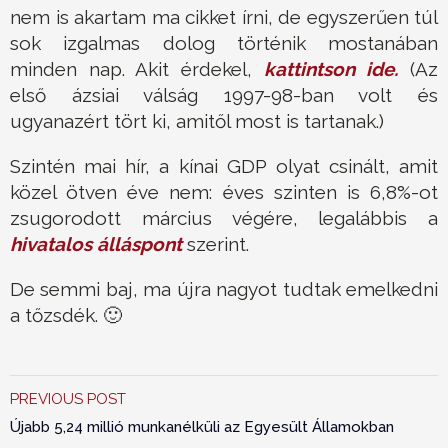
nem is akartam ma cikket írni, de egyszerűen túl
sok izgalmas dolog történik mostanában
minden nap. Akit érdekel,
kattintson ide.
(Az
első ázsiai válság 1997-98-ban volt és
ugyanazért tört ki, amitől most is tartanak.)
Szintén mai hír, a kínai GDP olyat csinált, amit
közel ötven éve nem: éves szinten is 6,8%-ot
zsugorodott március végére, legalábbis a
hivatalos álláspont
szerint.
De semmi baj, ma újra nagyot tudtak emelkedni
a tőzsdék. 🙂
PREVIOUS POST
Újabb 5,24 millió munkanélküli az Egyesült Államokban