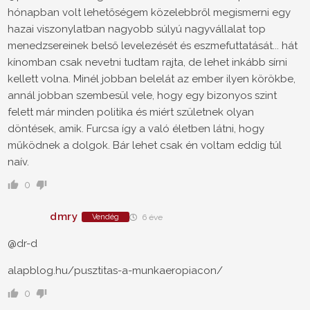
hónapban volt lehetőségem közelebbről megismerni egy
hazai viszonylatban nagyobb súlyú nagyvállalat top
menedzsereinek belső levelezését és eszmefuttatását... hát
kínomban csak nevetni tudtam rajta, de lehet inkább sírni
kellett volna. Minél jobban belelát az ember ilyen körökbe,
annál jobban szembesül vele, hogy egy bizonyos szint
felett már minden politika és miért születnek olyan
döntések, amik. Furcsa így a való életben látni, hogy
működnek a dolgok. Bár lehet csak én voltam eddig túl
naív.
0
dmry
Vendég
6 éve
@dr-d
alapblog.hu/pusztitas-a-munkaeropiacon/
0