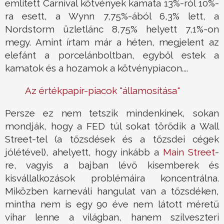
említett Carnival kötvények kamata 13%-ról 10%-
ra esett, a Wynn 7,75%-ából 6,3% lett, a
Nordstorm üzletlánc 8,75% helyett 7,1%-on
megy. Amint írtam már a héten, megjelent az
elefánt a porcelánboltban, egyből estek a
kamatok és a hozamok a kötvénypiacon....
Az értékpapír-piacok "államosítása"
Persze ez nem tetszik mindenkinek, sokan
mondják, hogy a FED túl sokat törődik a Wall
Street-tel (a tőzsdések és a tőzsdei cégek
jólétével), ahelyett, hogy inkább a
Main Street
-
re, vagyis a bajban lévő kisemberek és
kisvállalkozások problémáira koncentrálna.
Miközben karneváli hangulat van a tőzsdéken,
mintha nem is egy 90 éve nem látott méretű
vihar lenne a világban, hanem szilveszteri