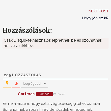
NEXT POST
Hogy jön ez ki?
Hozzászólások:
Csak Disqus-felhasználók léphetnek be és szólhatnak
hozzá a cikkhez.
209
HOZZÁSZÓLÁS
Legrégebbi
Cartman
Vendég
6 éve
Én nem hiszem, hogy ezt a végtelenségig lehet csinálni.
Sorra jönnek a rossz hírek, de tőzsdék emelkednek.