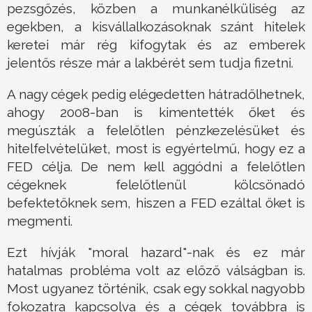
pezsgőzés, közben a munkanélküliség az
egekben, a kisvállalkozásoknak szánt hitelek
keretei már rég kifogytak és az emberek
jelentős része már a lakbérét sem tudja fizetni.
A nagy cégek pedig elégedetten hátradőlhetnek,
ahogy 2008-ban is kimentették őket és
megúszták a felelőtlen pénzkezelésüket és
hitelfelvételüket, most is egyértelmű, hogy ez a
FED célja. De nem kell aggódni a felelőtlen
cégeknek felelőtlenül kölcsönadó
befektetőknek sem, hiszen a FED ezáltal őket is
megmenti.
Ezt hívják "moral hazard"-nak és ez már
hatalmas probléma volt az előző válságban is.
Most ugyanez történik, csak egy sokkal nagyobb
fokozatra kapcsolva és a cégek továbbra is