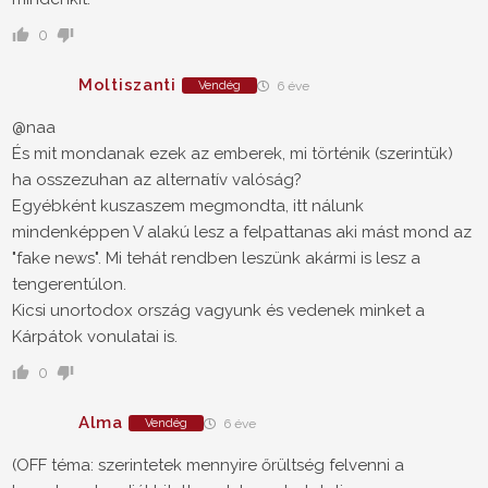
0
Moltiszanti
Vendég
6 éve
@naa
És mit mondanak ezek az emberek, mi történik (szerintük)
ha osszezuhan az alternatív valóság?
Egyébként kuszaszem megmondta, itt nálunk
mindenképpen V alakú lesz a felpattanas aki mást mond az
"fake news". Mi tehát rendben leszünk akármi is lesz a
tengerentúlon.
Kicsi unortodox ország vagyunk és vedenek minket a
Kárpátok vonulatai is.
0
Alma
Vendég
6 éve
(OFF téma: szerintetek mennyire őrültség felvenni a