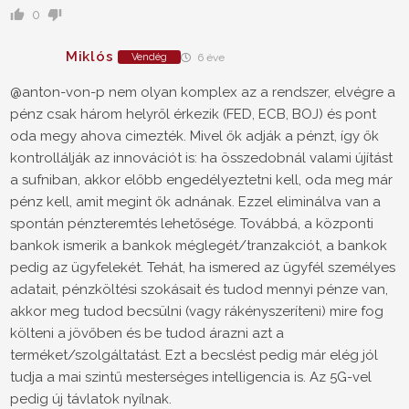
0
Miklós
Vendég
6 éve
@anton-von-p nem olyan komplex az a rendszer, elvégre a
pénz csak három helyről érkezik (FED, ECB, BOJ) és pont
oda megy ahova cimezték. Mivel ők adják a pénzt, így ők
kontrollálják az innovációt is: ha összedobnál valami újítást
a sufniban, akkor előbb engedélyeztetni kell, oda meg már
pénz kell, amit megint ők adnának. Ezzel eliminálva van a
spontán pénzteremtés lehetősége. Továbbá, a központi
bankok ismerik a bankok méglegét/tranzakciót, a bankok
pedig az ügyfelekét. Tehát, ha ismered az ügyfél személyes
adatait, pénzköltési szokásait és tudod mennyi pénze van,
akkor meg tudod becsülni (vagy rákényszeríteni) mire fog
költeni a jövőben és be tudod árazni azt a
terméket/szolgáltatást. Ezt a becslést pedig már elég jól
tudja a mai szintű mesterséges intelligencia is. Az 5G-vel
pedig új távlatok nyílnak.