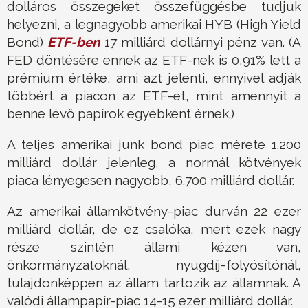
dolláros összegeket összefüggésbe tudjuk
helyezni, a legnagyobb amerikai HYB (High Yield
Bond)
ETF-ben
17 milliárd dollárnyi pénz van. (A
FED döntésére ennek az ETF-nek is 0,91% lett a
prémium értéke, ami azt jelenti, ennyivel adják
többért a piacon az ETF-et, mint amennyit a
benne lévő papírok egyébként érnek.)
A teljes amerikai junk bond piac mérete 1.200
milliárd dollár jelenleg, a normál kötvények
piaca lényegesen nagyobb, 6.700 milliárd dollár.
Az amerikai államkötvény-piac durván 22 ezer
milliárd dollár, de ez csalóka, mert ezek nagy
része szintén állami kézen van,
önkormányzatoknál, nyugdíj-folyósítónál,
tulajdonképpen az állam tartozik az államnak. A
valódi állampapír-piac 14-15 ezer milliárd dollár.