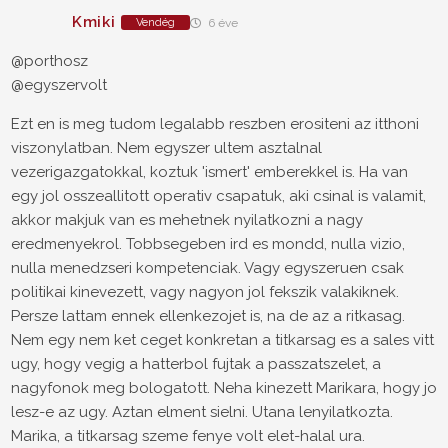
Kmiki
Vendég
6 éve
@porthosz
@egyszervolt
Ezt en is meg tudom legalabb reszben erositeni az itthoni
viszonylatban. Nem egyszer ultem asztalnal
vezerigazgatokkal, koztuk 'ismert' emberekkel is. Ha van
egy jol osszeallitott operativ csapatuk, aki csinal is valamit,
akkor makjuk van es mehetnek nyilatkozni a nagy
eredmenyekrol. Tobbsegeben ird es mondd, nulla vizio,
nulla menedzseri kompetenciak. Vagy egyszeruen csak
politikai kinevezett, vagy nagyon jol fekszik valakiknek.
Persze lattam ennek ellenkezojet is, na de az a ritkasag.
Nem egy nem ket ceget konkretan a titkarsag es a sales vitt
ugy, hogy vegig a hatterbol fujtak a passzatszelet, a
nagyfonok meg bologatott. Neha kinezett Marikara, hogy jo
lesz-e az ugy. Aztan elment sielni. Utana lenyilatkozta.
Marika, a titkarsag szeme fenye volt elet-halal ura.