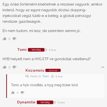
Egy óriási történelmi kísérletnek a részesei vagyunk, amikor
kiderül, hogy az egyre nagyobb dózisú dopping-
injekciókat végül túléli-e a beteg, a globál pénzügyi
rendszer, gazdaságok...
Én nem tudom, mi lesz, de szerintem semmi jó...
0
Tomi
Vendég
6 éve
HYB helyett nem a HYG ETF-re gondoltal veletlenul?
0
Kiszamolo
Szerző
Reply to
Tomi
6 éve
Tomi, a hyb rövidítés, a hyg meg ticker kód.
0
Dynamite
Vendég
6 éve