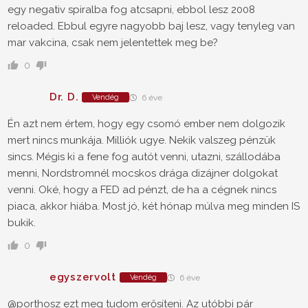
egy negativ spiralba fog atcsapni, ebbol lesz 2008
reloaded. Ebbul egyre nagyobb baj lesz, vagy tenyleg van
mar vakcina, csak nem jelentettek meg be?
0
Dr. D.
Vendég
6 éve
Én azt nem értem, hogy egy csomó ember nem dolgozik
mert nincs munkája. Milliók ugye. Nekik valszeg pénzük
sincs. Mégis ki a fene fog autót venni, utazni, szállodába
menni, Nordstromnél mocskos drága dizájner dolgokat
venni. Oké, hogy a FED ad pénzt, de ha a cégnek nincs
piaca, akkor hiába. Most jó, két hónap múlva meg minden IS
bukik.
0
egyszervolt
Vendég
6 éve
@porthosz ezt meg tudom erősíteni. Az utóbbi pár