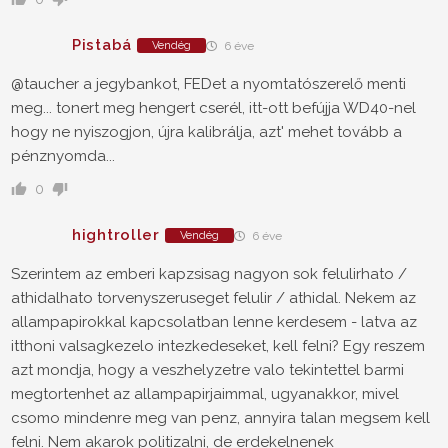
Pistabá
Vendég
6 éve
@taucher a jegybankot, FEDet a nyomtatószerelő menti
meg... tonert meg hengert cserél, itt-ott befújja WD40-nel
hogy ne nyiszogjon, újra kalibrálja, azt' mehet tovább a
pénznyomda...
0
hightroller
Vendég
6 éve
Szerintem az emberi kapzsisag nagyon sok felulirhato /
athidalhato torvenyszeruseget felulir / athidal. Nekem az
allampapirokkal kapcsolatban lenne kerdesem - latva az
itthoni valsagkezelo intezkedeseket, kell felni? Egy reszem
azt mondja, hogy a veszhelyzetre valo tekintettel barmi
megtortenhet az allampapirjaimmal, ugyanakkor, mivel
csomo mindenre meg van penz, annyira talan megsem kell
felni. Nem akarok politizalni, de erdekelnenek