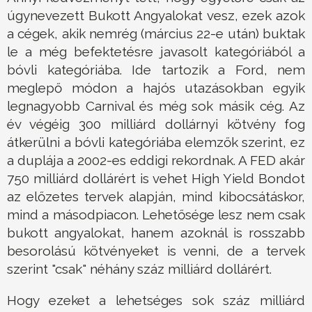
úgynevezett Bukott Angyalokat vesz, ezek azok
a cégek, akik nemrég (március 22-e után) buktak
le a még befektetésre javasolt kategóriából a
bóvli kategóriába. Ide tartozik a Ford, nem
meglepő módon a hajós utazásokban egyik
legnagyobb Carnival és még sok másik cég. Az
év végéig 300 milliárd dollárnyi kötvény fog
átkerülni a bóvli kategóriába elemzők szerint, ez
a duplája a 2002-es eddigi rekordnak. A FED akár
750 milliárd dollárért is vehet High Yield Bondot
az előzetes tervek alapján, mind kibocsátáskor,
mind a másodpiacon. Lehetősége lesz nem csak
bukott angyalokat, hanem azoknál is rosszabb
besorolású kötvényeket is venni, de a tervek
szerint "csak" néhány száz milliárd dollárért.
Hogy ezeket a lehetséges sok száz milliárd