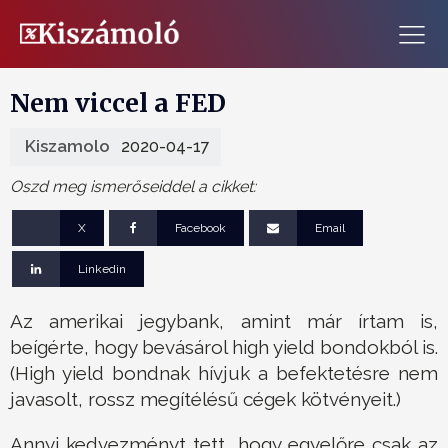
Nem viccel a FED
Kiszamolo
2020-04-17
Oszd meg ismerőseiddel a cikket:
X
Facebook
Email
Linkedin
Az amerikai jegybank, amint már írtam is,
beígérte, hogy bevásárol high yield bondokból is.
(High yield bondnak hívjuk a befektetésre nem
javasolt, rossz megítélésű cégek kötvényeit.)
Annyi kedvezményt tett, hogy egyelőre csak az