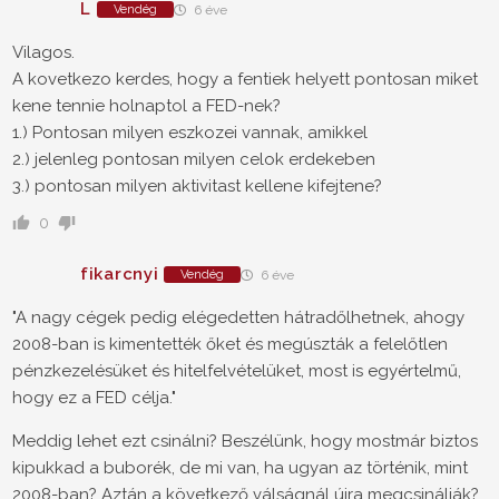
L
Vendég
6 éve
Vilagos.
A kovetkezo kerdes, hogy a fentiek helyett pontosan miket
kene tennie holnaptol a FED-nek?
1.) Pontosan milyen eszkozei vannak, amikkel
2.) jelenleg pontosan milyen celok erdekeben
3.) pontosan milyen aktivitast kellene kifejtene?
0
fikarcnyi
Vendég
6 éve
"A nagy cégek pedig elégedetten hátradőlhetnek, ahogy
2008-ban is kimentették őket és megúszták a felelőtlen
pénzkezelésüket és hitelfelvételüket, most is egyértelmű,
hogy ez a FED célja."
Meddig lehet ezt csinálni? Beszélünk, hogy mostmár biztos
kipukkad a buborék, de mi van, ha ugyan az történik, mint
2008-ban? Aztán a következő válságnál újra megcsinálják?