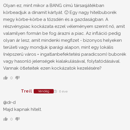
Olyan ez, mint mikor a BANG című társasjátékban
körbeadjuk a dinamit kártyát. 🙂 Egy nagy hitelbuborék
megy körbe-körbe a tőzsdén és a gazdaságban. A
részvénypiac kockázata ezzel véleményem szerint nő, amit
valamilyen formán be fog árazni a piac. Az infláció pedig
olyan ár lesz, amit mindenki megfizet - bizonyos helyeken
területi vagy mondjuk iparági alapon, mint egy lokális
(népszerű város = ingatlanbefektetési paradicsom) buborék
vagy hasonló jelenségek kialakulásával, folytatódásával.
Vannak ötleteitek ezen kockázatok kezelésére?
0
Treil
Vendég
6 éve
@dr-d
Majd kapnak hitelt.
0