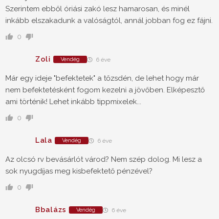
Szerintem ebből óriási zakó lesz hamarosan, és minél
inkább elszakadunk a valóságtól, annál jobban fog ez fájni.
0
Zoli
Vendég
6 éve
Már egy ideje "befektetek" a tőzsdén, de lehet hogy már
nem befektetésként fogom kezelni a jövőben. Elképesztő
ami történik! Lehet inkább tippmixelek...
0
Lala
Vendég
6 éve
Az olcsó rv bevásárlót várod? Nem szép dolog. Mi lesz a
sok nyugdíjas meg kisbefektető pénzével?
0
Bbalázs
Vendég
6 éve