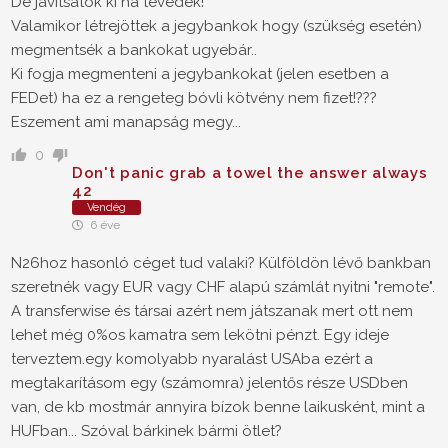
De javítsatok ki ha tévedek!
Valamikor létrejöttek a jegybankok hogy (szükség esetén)
megmentsék a bankokat ugyebár..
Ki fogja megmenteni a jegybankokat (jelen esetben a
FEDet) ha ez a rengeteg bóvli kötvény nem fizet!???
Eszement ami manapság megy...
0
Don't panic grab a towel the answer always
42
Vendég
6 éve
N26hoz hasonló céget tud valaki? Külföldön lévő bankban
szeretnék vagy EUR vagy CHF alapú számlát nyitni "remote".
A transferwise és társai azért nem játszanak mert ott nem
lehet még 0%os kamatra sem lekötni pénzt. Egy ideje
terveztem.egy komolyabb nyaralást USAba ezért a
megtakarításom egy (számomra) jelentős része USDben
van, de kb mostmár annyira bízok benne laikusként, mint a
HUFban... Szóval bárkinek bármi ötlet?