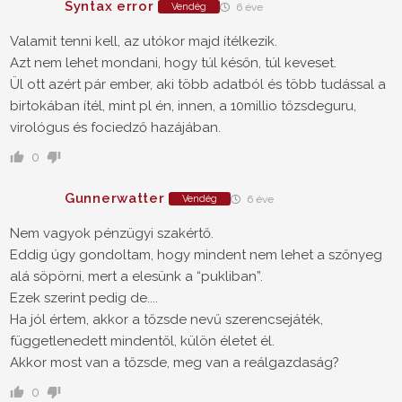
Syntax error
Vendég
6 éve
Valamit tenni kell, az utókor majd ítélkezik.
Azt nem lehet mondani, hogy túl későn, túl keveset.
Ül ott azért pár ember, aki több adatból és több tudással a
birtokában ítél, mint pl én, innen, a 10millio tőzsdeguru,
virológus és fociedző hazájában.
0
Gunnerwatter
Vendég
6 éve
Nem vagyok pénzügyi szakértő.
Eddig úgy gondoltam, hogy mindent nem lehet a szőnyeg
alá söpörni, mert a elesünk a “pukliban”.
Ezek szerint pedig de....
Ha jól értem, akkor a tőzsde nevű szerencsejáték,
függetlenedett mindentől, külön életet él.
Akkor most van a tőzsde, meg van a reálgazdaság?
0