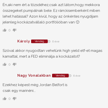
Én,aki nem ért a tőzsdéhez,csak azt látom,hogy mekkora
összegeket pumpálnak bele. Ez rám,kisemberként miben
lehet hatással? Azon kívül, hogy az önkéntes nyugdíjam
jelenleg kockázatvállaló portfólióban van 🙂
0
Károly
Vendég
6 éve
Szóval akkor nyugodtan vehetünk high yield etf-et magas
kamattal, mert a FED eliminálja a kockázatot?
0
Nagy Vonalakban
Vendég
6 éve
Ezekhez képest mèg Jordan Belfort is
csak egy marinéni...
0