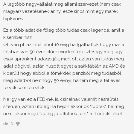
A legtöbb nagyvállalat meg állami szervezet (nem csak
magyar) vezetésének annyi esze sincs mint egy marék
lepkének.
Ez a több adat de főleg több tudás csak legenda, amit a
kisember hisz.
Ott van pl. az Intel, ahol 10 évig hallgathattuk hogy már a
fiókban van 50 évre előre minden fejlesztés így meg úgy
csak apránként adagolják, mert ott aztán van tudás meg
adat dögivel, aztán húzott egyet a sakktáblán az AMD és
kiderült hogy abból a tömérdek pénzből meg tudásból
meg adatból nemhogy 50 évnyi, hanem még a fél éves
tervek sem léteztek...
Na így van ez a FED-nél is, csinálnak valamit hasraütés
szerüen, aztán utólag ha bejön akkor ők "tudták", ha meg
nem, akkor majd "pedig jó ötletnek tünt", mit érdekli őket
0