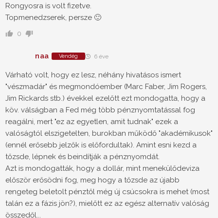
Rongyosra is volt fizetve.
Topmenedzserek, persze 🙂
0
naa
Vendég
6 éve
Várható volt, hogy ez lesz, néhány hivatásos ismert
"vészmadár" és megmondóember (Marc Faber, Jim Rogers,
Jim Rickards stb.) évekkel ezelőtt ezt mondogatta, hogy a
köv. válságban a Fed még több pénznyomtatással fog
reagálni, mert "ez az egyetlen, amit tudnak" ezek a
valóságtól elszigetelten, burokban működő "akadémikusok"
(ennél erősebb jelzők is előfordultak). Amint esni kezd a
tőzsde, lépnek és beindítják a pénznyomdát.
Azt is mondogatták, hogy a dollár, mint menekülődeviza
először erősödni fog, meg hogy a tőzsde az újabb
rengeteg beletolt pénztől még új csúcsokra is mehet (most
talán ez a fázis jön?), mielőtt ez az egész alternatív valóság
összedől...