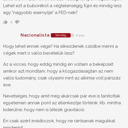
Lehet ezt a buborékot a végtelenségig fújni és mindig lesz
egy "nagyobb esernyője" a FED-nek?
0
Nacionalista
Vendég
6 éve
Hogy lehet ennek vége? Ha elkezdenek csődbe menni a
cégek mert 0 valós bevételük lesz?
Az a vicces, hogy eddig mindig én voltam a beképzelt
amikor azt mondtam, hogy a közgazdaságtan az nem
valós tudomány, csak olyasmi mint az alkímia volt párszáz
éve.
Nevetséges, hogy amit még akárcsak pár éve is tanítottak
egyetemen annak pont az ellenkezője történik. Kb. mintha
kiderülne, hogy nem is létezik gravitáció.
Én csak azért imádkozok, hogy ne rántsanak magukkal
mindenkit.