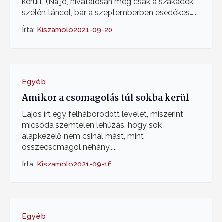
került. (Na jó, hivatalosan még csak a szakadék
szélén táncol, bár a szeptemberben esedékes…...
Írta:
Kiszamolo
2021-09-20
Egyéb
Amikor a csomagolás túl sokba kerül
Lajos írt egy felháborodott levelet, miszerint
micsoda szemtelen lehúzás, hogy sok
alapkezelő nem csinál mást, mint
összecsomagol néhány…...
Írta:
Kiszamolo
2021-09-16
Egyéb