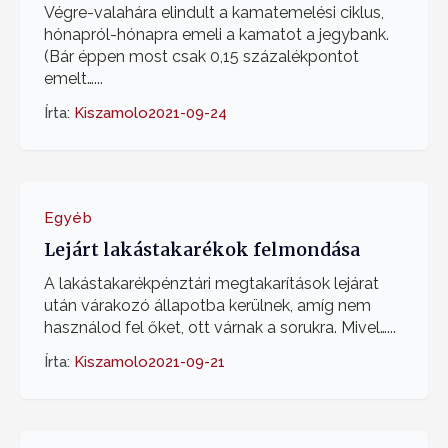
Végre-valahára elindult a kamatemelési ciklus,
hónapról-hónapra emeli a kamatot a jegybank.
(Bár éppen most csak 0,15 százalékpontot
emelt…...
Írta:
Kiszamolo
2021-09-24
Egyéb
Lejárt lakástakarékok felmondása
A lakástakarékpénztári megtakarítások lejárat
után várakozó állapotba kerülnek, amíg nem
használod fel őket, ott várnak a sorukra. Mivel…...
Írta:
Kiszamolo
2021-09-21