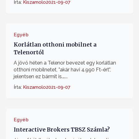
Írta:
Kiszamolo
2021-09-07
Egyéb
Korlátlan otthoni mobilnet a
Telenortól
A jövő héten a Telenor bevezet egy korlátlan
otthoni mobilnetet, "akár havi 4.990 Ft-ért",
jelentsen ez bármit is.…...
Írta:
Kiszamolo
2021-09-07
Egyéb
Interactive Brokers TBSZ Számla?