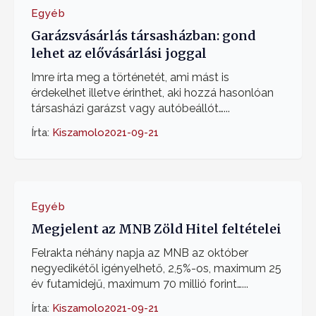
Egyéb
Garázsvásárlás társasházban: gond
lehet az elővásárlási joggal
Imre írta meg a történetét, ami mást is
érdekelhet illetve érinthet, aki hozzá hasonlóan
társasházi garázst vagy autóbeállót…...
Írta:
Kiszamolo
2021-09-21
Egyéb
Megjelent az MNB Zöld Hitel feltételei
Felrakta néhány napja az MNB az október
negyedikétől igényelhető, 2,5%-os, maximum 25
év futamidejű, maximum 70 millió forint…...
Írta:
Kiszamolo
2021-09-21