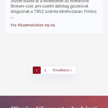
József küldte át a levelezését az Interactive
Brokers-szel, ami szerint állítólag gőzerővel
dolgoznak a TBSZ számla létrehozásán. Fontos,
…...
Írta:
Kiszamolo
2021-09-05
1
2
Következő »