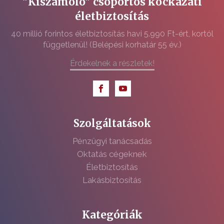
"Kiszámoló" csoportos kockázati
életbiztosítás
40 millió forintos életbiztosítás havi 5.990 Ft-ért, kortól
függetlenül! (Belépési korhatár 55 év.)
Érdekelnek a részletek!
Szolgáltatások
Pénzügyi tanácsadás
Oktatás cégeknek
Életbiztosítás
Lakásbiztosítás
Kategóriák