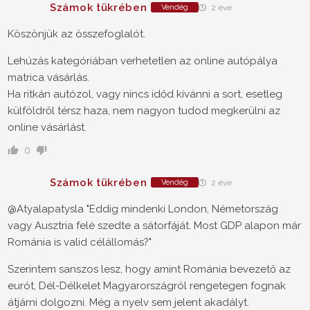
Számok tükrében
Vendég
2 éve
Köszönjük az összefoglalót.
Lehúzás kategóriában verhetetlen az online autópálya
matrica vásárlás.
Ha ritkán autózol, vagy nincs időd kívánni a sort, esetleg
külföldről térsz haza, nem nagyon tudod megkerülni az
online vásárlást.
0
Számok tükrében
Vendég
2 éve
@Atyalapatysla "Eddig mindenki London, Németország
vagy Ausztria felé szedte a sátorfáját. Most GDP alapon már
Románia is valid célállomás?"
Szerintem sanszos lesz, hogy amint Románia bevezető az
eurót, Dél-Délkelet Magyarországról rengetegen fognak
átjárni dolgozni. Még a nyelv sem jelent akadályt.