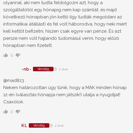
olyannal, aki nem tudta feldolgozni azt, hogy a
szolgáltatótól egy hónapig nem kap számlát, és majd
következő hónapban jön kettő (így tudták megoldani az
informatikai átállást) és fel volt háborodva, hogy neki miért
kell kettőt befizetni, hiszen csak egyre van pénze. És azt
persze nem volt hajlandó tudomásul venni, hogy előző
hónapban nem fizetett.
0
-nb-
Vendég
2 éve
@mad823
Nekem határozottan úgy tűnik, hogy a MÁK minden hónap
12-én (választás hónapja nem játszik!) utalja a nyugdíjat!
Csaxólok.
0
KL
Vendég
2 éve