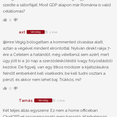
szedte a sátorfáját. Most GDP alapon már Románia is valid
célállomás?
0
axt
Vendég
2 éve
@imre Végig bólogattam a kommented olvasása alatt,
aztán a végével mindent elrontottál. Nyilván direkt rakja 7-
ére a Cetelem a határidőt, még véletlenül sem azért, mert
úgy jött ki a 30 nap a szerződéskötéstől (vagy folyósítástól)
kezdve. De figyelj, van egy titkos módszer a kijátszásukra:
felnőtt emberként kell viselkedni, be kell tudni osztani a
pénzt, és akkor nem lehet baj. Trükkös, mi?
0
Tamás
Vendég
2 éve
Két teljes állás egyszerre: Ez nem a home officeban
ChatGPTvel programozgató meg hasonló álláshalmozó