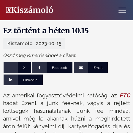
Ez történt a héten 10.15
Kiszamolo
2023-10-15
Oszd meg ismerőseiddel a cikket:
X
Facebook
Email
Linkedin
Az amerikai fogyasztóvédelmi hatóság, az
FTC
hadat üzent a junk fee-nek, vagyis a rejtett
költségek használatának. Junk fee mindaz,
amivel még le akarnak húzni a meghirdetett
áron felül: kényelmi díj, kártyaelfogadás díja és