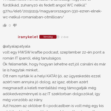
fürdőkád, zuhanyzó és fedett angol WC nélkül."
g7.hu/elet/20191119/magyarorszagon-330-ezren-elnek-
wc-nelkul-romaniaban-otmillioan/
0
iranykelet
Vendég
2 éve
@atyalapatyala
volt egy HWSW kraftie podcast, szeptember 22-én pont a
román IT iparról, elég tanulságos.
Ők felismerték, hogy hogyan lehetne ezt jól csinálni és már
le is hagytak minket...
Ott nem nyírták ki a helyi KATÁt (jó, az ügyeskedés ezzel
azért nem annyira jó dolog, az igaz, ebben azért
megmaradt a keleti mentalitás) meg támogatják még
adókedvezménnyel is az IT szektorban dolgozókat, így
még vonzóbb az irány.
Azt hiszem az október 6-i podcastben is volt még egy kis