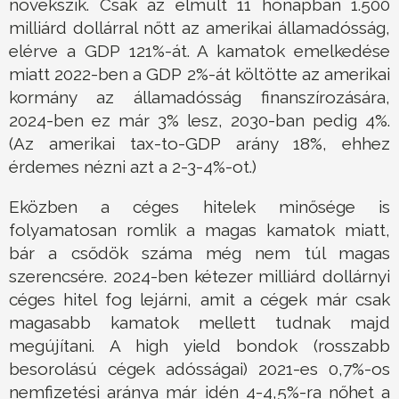
növekszik. Csak az elmúlt 11 hónapban 1.500
milliárd dollárral nőtt az amerikai államadósság,
elérve a GDP 121%-át. A kamatok emelkedése
miatt 2022-ben a GDP 2%-át költötte az amerikai
kormány az államadósság finanszírozására,
2024-ben ez már 3% lesz, 2030-ban pedig 4%.
(Az amerikai tax-to-GDP arány 18%, ehhez
érdemes nézni azt a 2-3-4%-ot.)
Eközben a céges hitelek minősége is
folyamatosan romlik a magas kamatok miatt,
bár a csődök száma még nem túl magas
szerencsére. 2024-ben kétezer milliárd dollárnyi
céges hitel fog lejárni, amit a cégek már csak
magasabb kamatok mellett tudnak majd
megújítani. A high yield bondok (rosszabb
besorolású cégek adósságai) 2021-es 0,7%-os
nemfizetési aránya már idén 4-4,5%-ra nőhet a