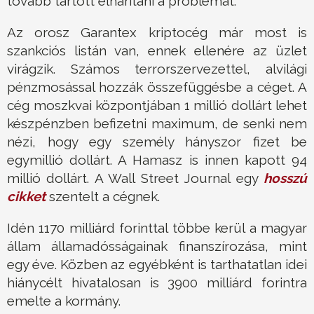
tovább tartott elhárítani a problémát.
Az orosz Garantex kriptocég már most is
szankciós listán van, ennek ellenére az üzlet
virágzik. Számos terrorszervezettel, alvilági
pénzmosással hozzák összefüggésbe a céget. A
cég moszkvai központjában 1 millió dollárt lehet
készpénzben befizetni maximum, de senki nem
nézi, hogy egy személy hányszor fizet be
egymillió dollárt. A Hamasz is innen kapott 94
millió dollárt. A Wall Street Journal egy
hosszú
cikket
szentelt a cégnek.
Idén 1170 milliárd forinttal többe kerül a magyar
állam államadósságainak finanszírozása, mint
egy éve. Közben az egyébként is tarthatatlan idei
hiánycélt hivatalosan is 3900 milliárd forintra
emelte a kormány.