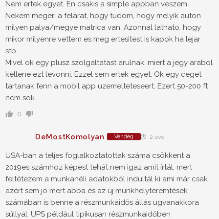
Nem ertek egyet. En csakis a simple appban veszem.
Nekem megeri a felarat, hogy tudom, hogy melyik auton
milyen palya/megye matrica van. Azonnal lathato, hogy
mikor milyenre vettem es meg ertesitest is kapok ha lejar
stb.
Mivel ok egy plusz szolgaltatast arulnak, miert a jegy arabol
kellene ezt levonni. Ezzel sem ertek egyet. Ok egy ceget
tartanak fenn a mobil app uzemelteteseert. Ezert 50-200 ft
nem sok.
0
DeMostKomolyan
Vendég
2 éve
USA-ban a teljes foglalkoztatottak száma csökkent a
2019es számhoz képest tehát nem igaz amit írtál, mert
feltétezem a munkanéli adatokból indultál ki ami már csak
azért sem jó mert abba és az új munkhelyteremtések
számában is benne a részmunkaidős állás ugyanakkora
súllyal. UPS például tipikusan részmunkaidőben