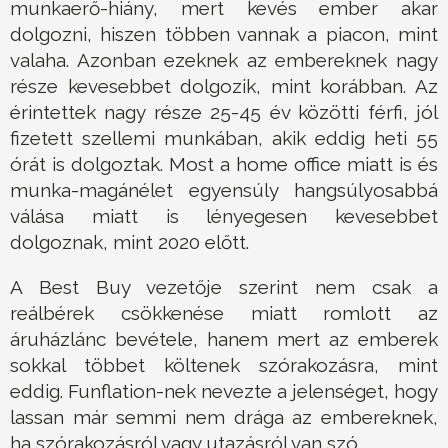
munkaerő-hiány, mert kevés ember akar
dolgozni, hiszen többen vannak a piacon, mint
valaha. Azonban ezeknek az embereknek nagy
része kevesebbet dolgozik, mint korábban. Az
érintettek nagy része 25-45 év közötti férfi, jól
fizetett szellemi munkában, akik eddig heti 55
órát is dolgoztak. Most a home office miatt is és
munka-magánélet egyensúly hangsúlyosabbá
válása miatt is lényegesen kevesebbet
dolgoznak, mint 2020 előtt.
A Best Buy vezetője szerint nem csak a
reálbérek csökkenése miatt romlott az
áruházlánc bevétele, hanem mert az emberek
sokkal többet költenek szórakozásra, mint
eddig. Funflation-nek nevezte a jelenséget, hogy
lassan már semmi nem drága az embereknek,
ha szórakozásról vagy utazásról van szó.