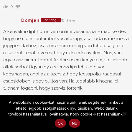
0
Domján
Vendég
2 éve
A kenyelmi dij itthon is van online vasarlasnal - mad kerdes,
hogy nem onszantambol vasarlok igy, akar oda is mennek a
jegypenztarhoz, csak erre nem mindig van lehetoseg az o
reszukrol, tehat atveres, hogy nekem kenyelem. Nos, van
egy rossz hirem: tobbet fizetni sosem kenyelem, sot, inkabb
allok sorba! Ugyanigy a szervizdij is lehuzo olyan
kocsmaban, ahol az a szerviz, hogy lecsapolja, raadasul
csucsidoben is egy pultos van. Ha legalabb kihozna, el
tudnam fogadni, hogy szerviz tortenik.
Ha ennyire jo Romania, miert mindenki nyugatra megy? 😀
A weboldalon cookie-kat használunk, amik segítenek minket a
lehető legjobb szolgáltatások nyújtásában. Weboldalunk
0
további használatával jóváhagyja, hogy cookie-kat használjunk.
Domján
Ok
No
Vendég
2 éve