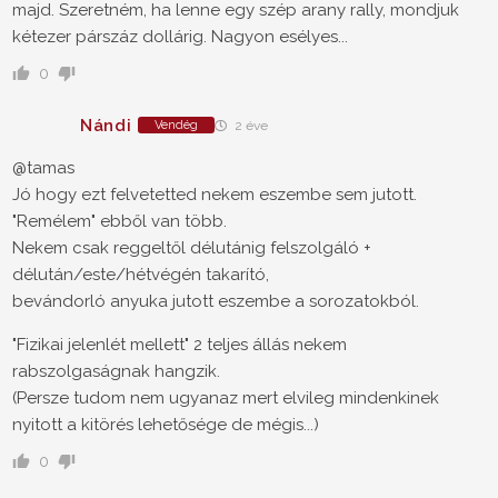
majd. Szeretném, ha lenne egy szép arany rally, mondjuk
kétezer párszáz dollárig. Nagyon esélyes...
0
Nándi
Vendég
2 éve
@tamas
Jó hogy ezt felvetetted nekem eszembe sem jutott.
"Remélem" ebből van több.
Nekem csak reggeltől délutánig felszolgáló +
délután/este/hétvégén takarító,
bevándorló anyuka jutott eszembe a sorozatokból.
"Fizikai jelenlét mellett" 2 teljes állás nekem
rabszolgaságnak hangzik.
(Persze tudom nem ugyanaz mert elvileg mindenkinek
nyitott a kitörés lehetősége de mégis...)
0