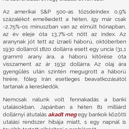
Az amerikai S&P 500-as tőzsdeindex 0,9%
százalékot emelkedett a héten, így már csak
-2,75%-os mínuszban van az elmúlt hónapban,
az év eleje óta 13,7%-ot nőtt az index. Az
aranynak jót tett az izraeli háború, októberben
1930 dollárról 1820 dollárra esett egy uncia (31,1
gramm) arany ára, a háború kitörése óta
visszament az ár 1932 dollárra. Az olaj ára
gyengülés után szintén megugrott a háború
hírére, főleg Irán esetleges beavatkozásától
tartanak a kereskedők.
Nemcsak nálunk volt fennakadás a banki
utalásokban, Japánban a héten 81 milliárd
dollárnyi átutalás
akadt meg
egy bankok közötti
utalási rendszer hibája miatt, s egy napnál is