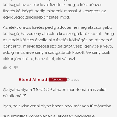
költségét az az eladóval fizettetik meg, a készpénzes
fizetés költségét pedig mindenki mással. A készpénz az
egyik legköltségesebb fizetési mód.
Az elektronikus fizetés pedig attól lenne még alacsonyabb
költségű, ha verseny alakulna ki a szolgáltatók között. Amíg
az eladó köteles átvállalni a fizetés költségét, holott nem ő
dönt arról, melyik fizetési szolgáltatót veszi igénybe a vevő,
addig nincs árverseny a szolgáltatók között. Verseny csak
akkor jöhet létre, ha az fizet, aki választ.
0
Blend Ahmed
Vendég
2 éve
@atyalapatyala "Most GDP alapon már Románia is valid
célállomás?"
Igen, ha tudsz venni olyan házat, ahol már van fürdőszoba.
"A húszmilliós Romániában a lakosság negyede él