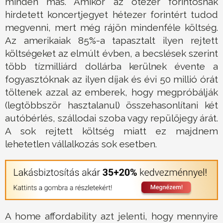
minden más. Amikor az ötezer forintosnak
hirdetett koncertjegyet hétezer forintért tudod
megvenni, mert még rájön mindenféle költség.
Az amerikaiak 85%-a tapasztalt ilyen rejtett
költségeket az elmúlt évben, a becslések szerint
több tízmilliárd dollárba kerülnek évente a
fogyasztóknak az ilyen díjak és évi 50 millió órát
töltenek azzal az emberek, hogy megpróbálják
(legtöbbször hasztalanul) összehasonlítani két
autóbérlés, szállodai szoba vagy repülőjegy árát.
A sok rejtett költség miatt ez majdnem
lehetetlen vállalkozás sok esetben.
A home affordability azt jelenti, hogy mennyire