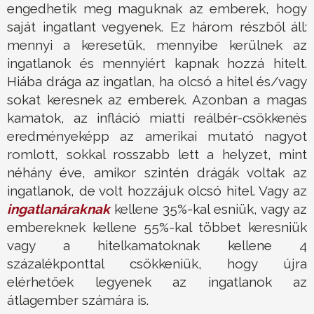
engedhetik meg maguknak az emberek, hogy
saját ingatlant vegyenek. Ez három részből áll:
mennyi a keresetük, mennyibe kerülnek az
ingatlanok és mennyiért kapnak hozzá hitelt.
Hiába drága az ingatlan, ha olcsó a hitel és/vagy
sokat keresnek az emberek. Azonban a magas
kamatok, az infláció miatti reálbér-csökkenés
eredményeképp az amerikai mutató nagyot
romlott, sokkal rosszabb lett a helyzet, mint
néhány éve, amikor szintén drágák voltak az
ingatlanok, de volt hozzájuk olcsó hitel. Vagy az
ingatlanáraknak
kellene 35%-kal esniük, vagy az
embereknek kellene 55%-kal többet keresniük
vagy a hitelkamatoknak kellene 4
százalékponttal csökkeniük, hogy újra
elérhetőek legyenek az ingatlanok az
átlagember számára is.