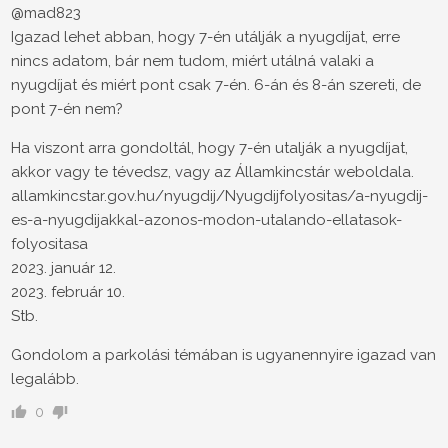
@mad823
Igazad lehet abban, hogy 7-én utálják a nyugdíjat, erre
nincs adatom, bár nem tudom, miért utálná valaki a
nyugdíjat és miért pont csak 7-én. 6-án és 8-án szereti, de
pont 7-én nem?
Ha viszont arra gondoltál, hogy 7-én utalják a nyugdíjat,
akkor vagy te tévedsz, vagy az Államkincstár weboldala.
allamkincstar.gov.hu/nyugdij/Nyugdijfolyositas/a-nyugdij-
es-a-nyugdijakkal-azonos-modon-utalando-ellatasok-
folyositasa
2023. január 12.
2023. február 10.
Stb.
Gondolom a parkolási témában is ugyanennyire igazad van
legalább.
0