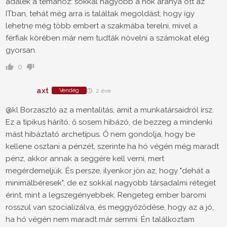
adalék a témához: sokkal nagyobb a nők aránya ott az
ITban, tehát még arra is találtak megoldást, hogy így
lehetne még több embert a szakmába terelni, mivel a
férfiak körében már nem tudták növelni a számokat elég
gyorsan.
0
axt
Vendég
2 éve
@kl Borzasztó az a mentalitás, amit a munkatársaidról írsz.
Ez a tipikus hárító, ő sosem hibázó, de bezzeg a mindenki
mást hibáztató archetípus. Ő nem gondolja, hogy be
kellene osztani a pénzét, szerinte ha hó végén még maradt
pénz, akkor annak a seggére kell verni, mert
megérdemeljük. És persze, ilyenkor jön az, hogy "dehát a
minimálbéresek", de ez sokkal nagyobb társadalmi réteget
érint, mint a legszegényebbek. Rengeteg ember baromi
rosszul van szocializálva, és meggyőződése, hogy az a jó,
ha hó végén nem maradt már semmi. Én találkoztam