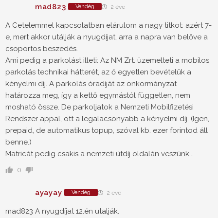
mad823
Vendég
2 éve
A Cetelemmel kapcsolatban elárulom a nagy titkot: azért 7-
e, mert akkor utálják a nyugdíjat, arra a napra van belőve a
csoportos beszedés.
Ami pedig a parkolást illeti: Az NM Zrt. üzemelteti a mobilos
parkolás technikai hátterét, az ő egyetlen bevételük a
kényelmi díj. A parkolás óradíját az önkormányzat
határozza meg, így a kettő egymástól független, nem
mosható össze. De parkoljatok a Nemzeti Mobilfizetési
Rendszer appal, ott a legalacsonyabb a kényelmi díj. (Igen,
prepaid, de automatikus topup, szóval kb. ezer forintod áll
benne.)
Matricát pedig csakis a nemzeti útdíj oldalán veszünk...
0
ayayay
Vendég
2 éve
mad823 A nyugdíjat 12.én utalják.