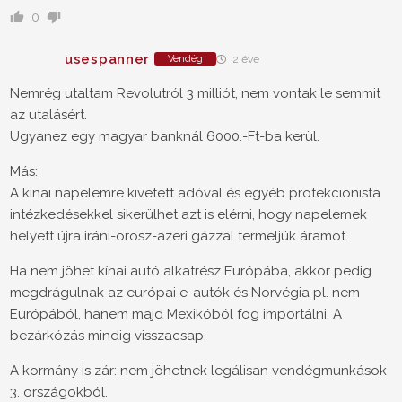
0
usespanner
Vendég
2 éve
Nemrég utaltam Revolutról 3 milliót, nem vontak le semmit
az utalásért.
Ugyanez egy magyar banknál 6000.-Ft-ba kerül.
Más:
A kínai napelemre kivetett adóval és egyéb protekcionista
intézkedésekkel sikerülhet azt is elérni, hogy napelemek
helyett újra iráni-orosz-azeri gázzal termeljük áramot.
Ha nem jöhet kínai autó alkatrész Európába, akkor pedig
megdrágulnak az európai e-autók és Norvégia pl. nem
Európából, hanem majd Mexikóból fog importálni. A
bezárkózás mindig visszacsap.
A kormány is zár: nem jöhetnek legálisan vendégmunkások
3. országokból.