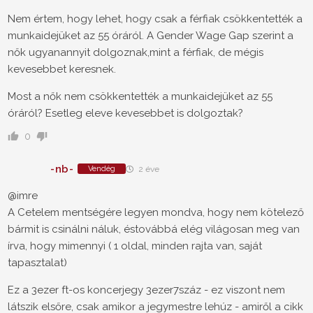
Nem értem, hogy lehet, hogy csak a férfiak csökkentették a
munkaidejüket az 55 óráról. A Gender Wage Gap szerint a
nők ugyanannyit dolgoznak,mint a férfiak, de mégis
kevesebbet keresnek.
Most a nők nem csökkentették a munkaidejüket az 55
óráról? Esetleg eleve kevesebbet is dolgoztak?
0
-nb-
Vendég
2 éve
@imre
A Cetelem mentségére legyen mondva, hogy nem kötelező
bármit is csinálni náluk, éstovábbá elég világosan meg van
írva, hogy mimennyi ( 1 oldal, minden rajta van, saját
tapasztalat)
Ez a 3ezer ft-os koncerjegy 3ezer7száz - ez viszont nem
látszik elsőre, csak amikor a jegymestre lehúz - amiről a cikk