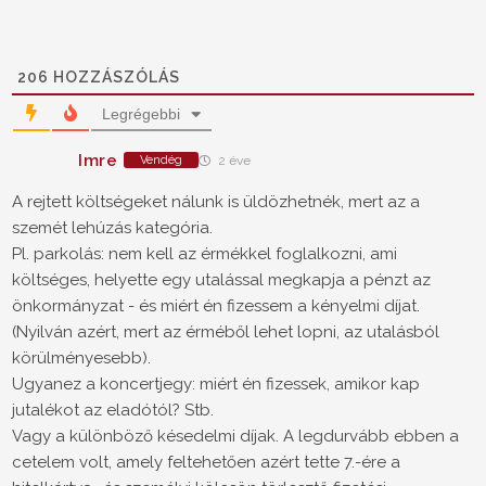
206
HOZZÁSZÓLÁS
Legrégebbi
Imre
Vendég
2 éve
A rejtett költségeket nálunk is üldözhetnék, mert az a
szemét lehúzás kategória.
Pl. parkolás: nem kell az érmékkel foglalkozni, ami
költséges, helyette egy utalással megkapja a pénzt az
önkormányzat - és miért én fizessem a kényelmi díjat.
(Nyilván azért, mert az érméből lehet lopni, az utalásból
körülményesebb).
Ugyanez a koncertjegy: miért én fizessek, amikor kap
jutalékot az eladótól? Stb.
Vagy a különböző késedelmi díjak. A legdurvább ebben a
cetelem volt, amely feltehetően azért tette 7.-ére a