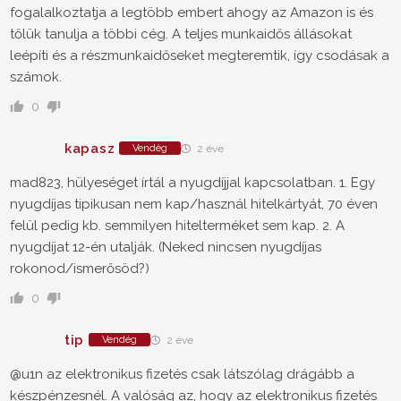
fogalalkoztatja a legtöbb embert ahogy az Amazon is és
tőlük tanulja a többi cég. A teljes munkaidős állásokat
leépíti és a részmunkaidőseket megteremtik, így csodásak a
számok.
0
kapasz
Vendég
2 éve
mad823, hülyeséget írtál a nyugdíjjal kapcsolatban. 1. Egy
nyugdíjas tipikusan nem kap/használ hitelkártyát, 70 éven
felül pedig kb. semmilyen hitelterméket sem kap. 2. A
nyugdíjat 12-én utalják. (Neked nincsen nyugdíjas
rokonod/ismerősöd?)
0
tip
Vendég
2 éve
@u1n az elektronikus fizetés csak látszólag drágább a
készpénzesnél. A valóság az, hogy az elektronikus fizetés