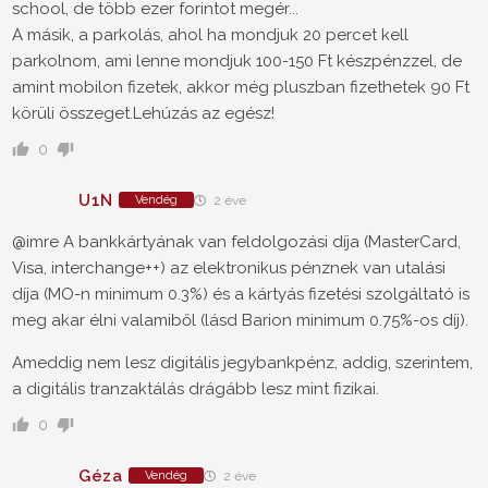
school, de több ezer forintot megér...
A másik, a parkolás, ahol ha mondjuk 20 percet kell
parkolnom, ami lenne mondjuk 100-150 Ft készpénzzel, de
amint mobilon fizetek, akkor még pluszban fizethetek 90 Ft
körüli összeget.Lehúzás az egész!
0
U1N
Vendég
2 éve
@imre A bankkártyának van feldolgozási díja (MasterCard,
Visa, interchange++) az elektronikus pénznek van utalási
díja (MO-n minimum 0.3%) és a kártyás fizetési szolgáltató is
meg akar élni valamiből (lásd Barion minimum 0.75%-os díj).
Ameddig nem lesz digitális jegybankpénz, addig, szerintem,
a digitális tranzaktálás drágább lesz mint fizikai.
0
Géza
Vendég
2 éve