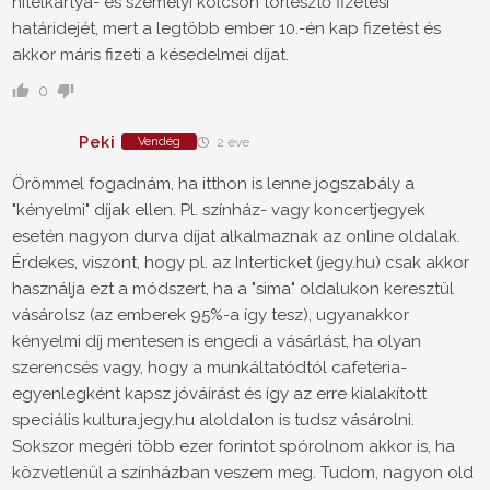
hitelkártya- és személyi kölcsön törlesztő fizetési
határidejét, mert a legtöbb ember 10.-én kap fizetést és
akkor máris fizeti a késedelmei díjat.
0
Peki
Vendég
2 éve
Örömmel fogadnám, ha itthon is lenne jogszabály a
"kényelmi" díjak ellen. Pl. színház- vagy koncertjegyek
esetén nagyon durva díjat alkalmaznak az online oldalak.
Érdekes, viszont, hogy pl. az Interticket (jegy.hu) csak akkor
használja ezt a módszert, ha a "sima" oldalukon keresztül
vásárolsz (az emberek 95%-a így tesz), ugyanakkor
kényelmi díj mentesen is engedi a vásárlást, ha olyan
szerencsés vagy, hogy a munkáltatódtól cafeteria-
egyenlegként kapsz jóváírást és így az erre kialakított
speciális kultura.jegy.hu aloldalon is tudsz vásárolni.
Sokszor megéri több ezer forintot spórolnom akkor is, ha
közvetlenül a színházban veszem meg. Tudom, nagyon old