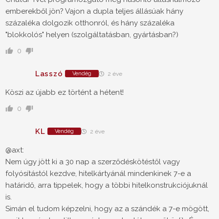
emberekből jön? Vajon a dupla teljes állásúak hány
százaléka dolgozik otthonról, és hány százaléka
"blokkolós" helyen (szolgáltatásban, gyártásban?)
0
Lasszó
Vendég
2 éve
Köszi az újabb ez történt a hétent!
0
KL
Vendég
2 éve
@axt:
Nem úgy jött ki a 30 nap a szerződéskötéstől vagy
folyósítástól kezdve, hitelkártyánál mindenkinek 7-e a
határidő, arra tippelek, hogy a többi hitelkonstrukciójuknál
is.
Simán el tudom képzelni, hogy az a szándék a 7-e mögött,