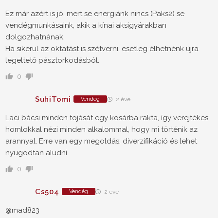
Ez már azért is jó, mert se energiánk nincs (Paks2) se
vendégmunkásaink, akik a kínai aksigyárakban
dolgozhatnának.
Ha sikerül az oktatást is szétverni, esetleg élhetnénk újra
legeltető pásztorkodásból.
0
SuhiTomi
Vendég
2 éve
Laci bácsi minden tojását egy kosárba rakta, így verejtékes
homlokkal nézi minden alkalommal, hogy mi történik az
arannyal. Erre van egy megoldás: diverzifikáció és lehet
nyugodtan aludni.
0
Cs504
Vendég
2 éve
@mad823