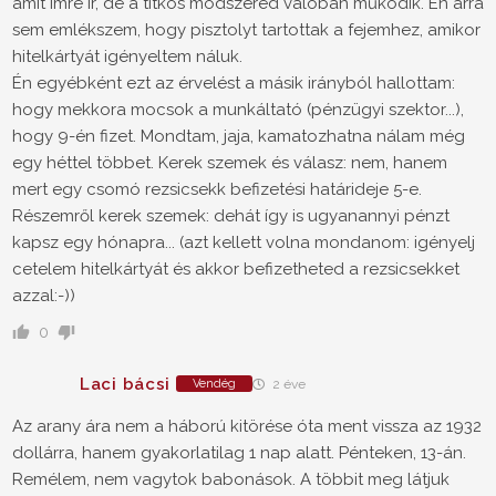
amit Imre ír, de a titkos módszered valóban működik. Én arra
sem emlékszem, hogy pisztolyt tartottak a fejemhez, amikor
hitelkártyát igényeltem náluk.
Én egyébként ezt az érvelést a másik irányból hallottam:
hogy mekkora mocsok a munkáltató (pénzügyi szektor...),
hogy 9-én fizet. Mondtam, jaja, kamatozhatna nálam még
egy héttel többet. Kerek szemek és válasz: nem, hanem
mert egy csomó rezsicsekk befizetési határideje 5-e.
Részemről kerek szemek: dehát így is ugyanannyi pénzt
kapsz egy hónapra... (azt kellett volna mondanom: igényelj
cetelem hitelkártyát és akkor befizetheted a rezsicsekket
azzal:-))
0
Laci bácsi
Vendég
2 éve
Az arany ára nem a háború kitörése óta ment vissza az 1932
dollárra, hanem gyakorlatilag 1 nap alatt. Pénteken, 13-án.
Remélem, nem vagytok babonások. A többit meg látjuk