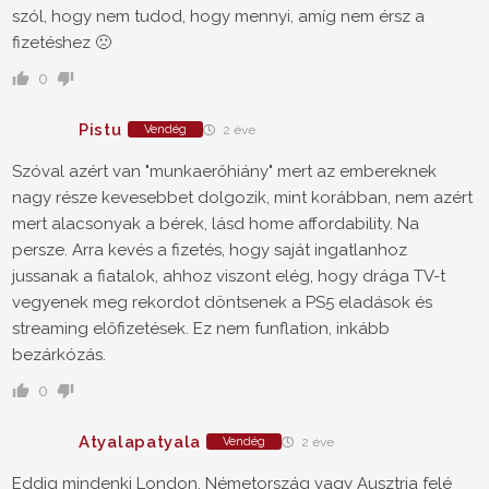
szól, hogy nem tudod, hogy mennyi, amíg nem érsz a
fizetéshez 🙁
0
Pistu
Vendég
2 éve
Szóval azért van "munkaerőhiány" mert az embereknek
nagy része kevesebbet dolgozik, mint korábban, nem azért
mert alacsonyak a bérek, lásd home affordability. Na
persze. Arra kevés a fizetés, hogy saját ingatlanhoz
jussanak a fiatalok, ahhoz viszont elég, hogy drága TV-t
vegyenek meg rekordot döntsenek a PS5 eladások és
streaming előfizetések. Ez nem funflation, inkább
bezárkózás.
0
Atyalapatyala
Vendég
2 éve
Eddig mindenki London, Németország vagy Ausztria felé