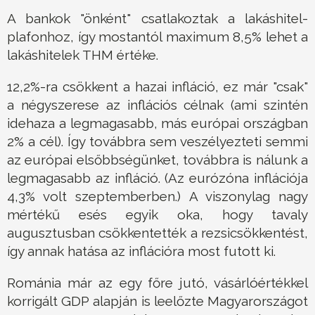
A bankok "önként" csatlakoztak a lakáshitel-
plafonhoz, így mostantól maximum 8,5% lehet a
lakáshitelek THM értéke.
12,2%-ra csökkent a hazai infláció, ez már "csak"
a négyszerese az inflációs célnak (ami szintén
idehaza a legmagasabb, más európai országban
2% a cél). Így továbbra sem veszélyezteti semmi
az európai elsőbbségünket, továbbra is nálunk a
legmagasabb az infláció. (Az eurózóna inflációja
4,3% volt szeptemberben.) A viszonylag nagy
mértékű esés egyik oka, hogy tavaly
augusztusban csökkentették a rezsicsökkentést,
így annak hatása az inflációra most futott ki.
Románia már az egy főre jutó, vásárlóértékkel
korrigált GDP alapján is leelőzte Magyarországot