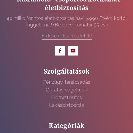
életbiztosítás
40 millió forintos életbiztosítás havi 5.990 Ft-ért, kortól
függetlenül! (Belépési korhatár 55 év.)
Érdekelnek a részletek!
Szolgáltatások
Pénzügyi tanácsadás
Oktatás cégeknek
Életbiztosítás
Lakásbiztosítás
Kategóriák