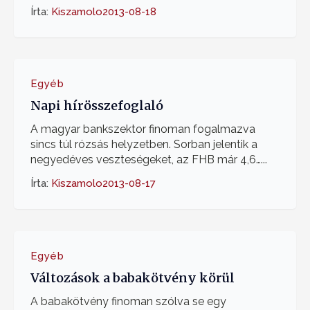
Írta:
Kiszamolo
2013-08-18
Egyéb
Napi hírösszefoglaló
A magyar bankszektor finoman fogalmazva
sincs túl rózsás helyzetben. Sorban jelentik a
negyedéves veszteségeket, az FHB már 4,6…...
Írta:
Kiszamolo
2013-08-17
Egyéb
Változások a babakötvény körül
A babakötvény finoman szólva se egy