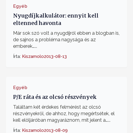
Egyéb
Nyugdíjkalkulátor: ennyit kell
eltenned havonta
Már sok szó volt a nyugdíjról ebben a blogban is,
de sajnos a probléma nagysága és az
emberek…...
Írta:
Kiszamolo
2013-08-13
Egyéb
P/E ráta és az olcsó részvények
Találtam két érdekes felmérést az olcsó
részvényekről, de ahhoz, hogy megértsétek, el
kell elöljáróban magyaráznom, mit jelent a…...
Írta:
Kiszamolo
2013-08-09