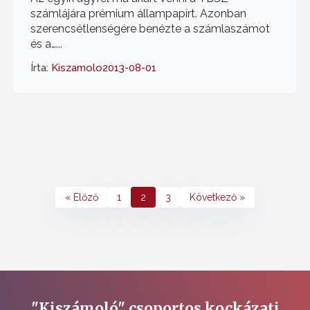
számlájára prémium állampapírt. Azonban
szerencsétlenségére benézte a számlaszámot
és a…...
Írta:
Kiszamolo
2013-08-01
« Előző
1
2
3
Következő »
"Kiszámoló" csoportos kockázati