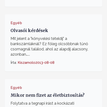
Egyéb
Olvasói kérdések
Mit jelent a "könyvelési tételdíj" a
bankszámláknál? Ez főleg olcsóbbnak tűnő
csomagnál találod, ahol az alapdíj alacsony,
azonban…...
Írta:
Kiszamolo
2013-08-08
Egyéb
Mikor nem fizet az életbiztosítás?
Folytatva a tegnapi írást a kockázati