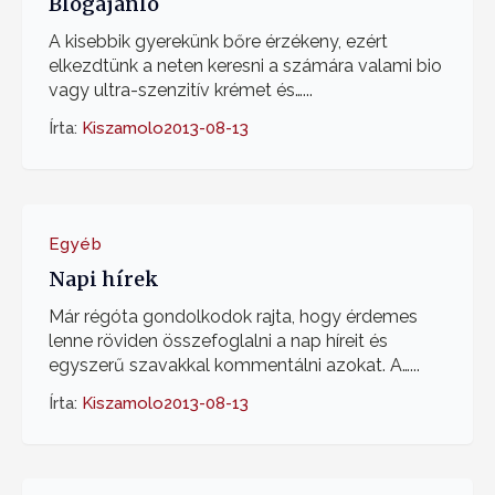
Blogajánló
A kisebbik gyerekünk bőre érzékeny, ezért
elkezdtünk a neten keresni a számára valami bio
vagy ultra-szenzitív krémet és…...
Írta:
Kiszamolo
2013-08-13
Egyéb
Napi hírek
Már régóta gondolkodok rajta, hogy érdemes
lenne röviden összefoglalni a nap híreit és
egyszerű szavakkal kommentálni azokat. A…...
Írta:
Kiszamolo
2013-08-13