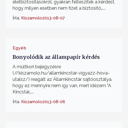
életbiztosításokról, gyakran felteszitek a kérdést,
hogy milyen esetben nem fizet a biztosító…...
Írta:
Kiszamolo
2013-08-07
Egyéb
Bonyolódik az állampapír kérdés
A múltkori bejegyzésre
(//kiszamolo.hu/allamkincstar-vigyazz-hova-
utalsz/) reagált az Államkincstár sajtóosztálya,
hogy ez mennyire nem így van, mert idézem "A
Kincstár…...
Írta:
Kiszamolo
2013-08-06