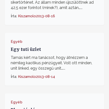
sikertörténet. Az állam minden újszülöttnek ad
42,5 ezer forintot (minek?), amit aztán…...
Írta:
Kiszamolo
2013-08-16
Egyéb
Egy tuti üzlet
Tamás kért ma tanácsot, hogy átnézzem a
némileg kaotikus pénzügyeit. Volt ott minden,
unit linked, egy összegű unit…...
Írta:
Kiszamolo
2013-08-14
Egyéb