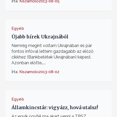
Írta:
Kiszamolo
2013-08-05
Egyéb
Újabb hírek Ukrajnából
Nemrég megint voltam Ukrajnában és pár
fontos infóval lettem gazdagabb az előző
cikkhez (Bankbetétek Ukrajnában) képest.
Azonban előtte…...
Írta:
Kiszamolo
2013-08-02
Egyéb
Államkincstár: vigyázz, hová utalsz!
Az egyik ügyfél ma akart venni a TBSZ