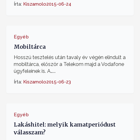
Írta:
Kiszamolo
2015-06-24
Egyéb
Mobiltárca
Hosszú tesztelés után tavaly év végén elindult a
mobiltárca, először a Telekom majd a Vodafone
ügyfeleinek is. A…...
Írta:
Kiszamolo
2015-06-23
Egyéb
Lakáshitel: melyik kamatperiódust
válasszam?