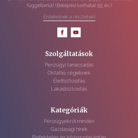
függetlenül! (Belépési korhatár 55 év.)
Érdekelnek a részletek!
Szolgáltatások
Pénzügyi tanácsadás
Oktatás cégeknek
Életbiztosítás
Lakásbiztosítás
Kategóriák
Pénzügyekről minden
Gazdasági hírek
Befektetés és közgazdaságtan