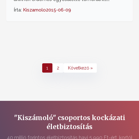
Írta:
Kiszamolo
2015-06-09
1
2
Következő »
"Kiszámoló" csoportos kockázati
életbiztosítás
40 millió forintos életbiztosítás havi 5.990 Ft-ért, kortól