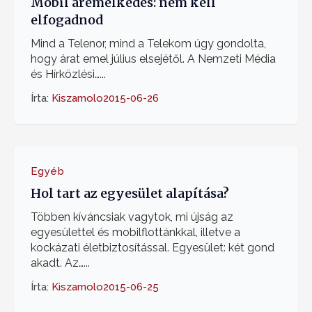
Mobil áremelkedés: nem kell
elfogadnod
Mind a Telenor, mind a Telekom úgy gondolta,
hogy árat emel július elsejétől. A Nemzeti Média
és Hírközlési…...
Írta:
Kiszamolo
2015-06-26
Egyéb
Hol tart az egyesület alapítása?
Többen kíváncsiak vagytok, mi újság az
egyesülettel és mobilflottánkkal, illetve a
kockázati életbiztosítással. Egyesület: két gond
akadt. Az…...
Írta:
Kiszamolo
2015-06-25