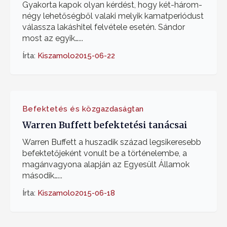
Gyakorta kapok olyan kérdést, hogy két-három-
négy lehetőségből valaki melyik kamatperiódust
válassza lakáshitel felvétele esetén. Sándor
most az egyik…...
Írta:
Kiszamolo
2015-06-22
Befektetés és közgazdaságtan
Warren Buffett befektetési tanácsai
Warren Buffett a huszadik század legsikeresebb
befektetőjeként vonult be a történelembe, a
magánvagyona alapján az Egyesült Államok
második…...
Írta:
Kiszamolo
2015-06-18