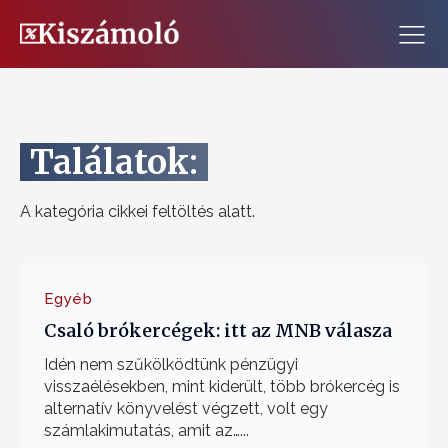
Találatok:
A kategória cikkei feltöltés alatt.
Egyéb
Csaló brókercégek: itt az MNB válasza
Idén nem szűkölködtünk pénzügyi
visszaélésekben, mint kiderült, több brókercég is
alternatív könyvelést végzett, volt egy
számlakimutatás, amit az…...