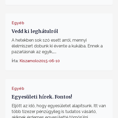
Egyéb
Vedd ki leghátulról
A hetekben sok szó esett arról, mennyi
élelmiszert dobunk ki évente a kukába. Ennek a
pazarlásnak az egyik…...
Írta:
Kiszamolo
2015-06-10
Egyéb
Egyesületi hírek. Fontos!
Eljött az idő, hogy egyesületet alapítsunk. Itt van
több tízezer pénzügyileg is tudatos vásárló,
akiknek érdemes egyesületté tömörülni.…...