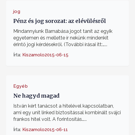
jog
Pénz és jog sorozat: az elévülésről
Mindannyiunk Barnabása jogot tanít az egyik
egyetemen és mellette ír nekünk mindenkit
érintő jogi kérdésekről. (További írásai itt:…...
Írta:
Kiszamolo
2015-06-15
Egyéb
Ne hagyd magad
István kért tanácsot a hitelével kapcsolatban,
ami egy unit linked biztosítással kombinált svájci
frankos hitel volt. A forintosítás…...
Írta:
Kiszamolo
2015-06-11