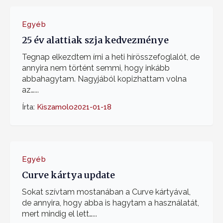
Egyéb
25 év alattiak szja kedvezménye
Tegnap elkezdtem írni a heti hírösszefoglalót, de
annyira nem történt semmi, hogy inkább
abbahagytam. Nagyjából kopizhattam volna
az…...
Írta:
Kiszamolo
2021-01-18
Egyéb
Curve kártya update
Sokat szívtam mostanában a Curve kártyával,
de annyira, hogy abba is hagytam a használatát,
mert mindig el lett…...