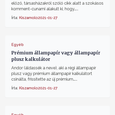
előző, társasházakról szóló cikk alatt a szokásos
komment-cunami alakult ki, hogy…...
Írta:
Kiszamolo
2021-01-27
Egyéb
Prémium állampapír vagy állampapír
plusz kalkulátor
Andor (áldassék a neve), aki a régi állampapír
plusz vagy prémium állampapír kalkulátort
csinálta, frissítette az új prémium…...
Írta:
Kiszamolo
2021-01-27
Egyéb