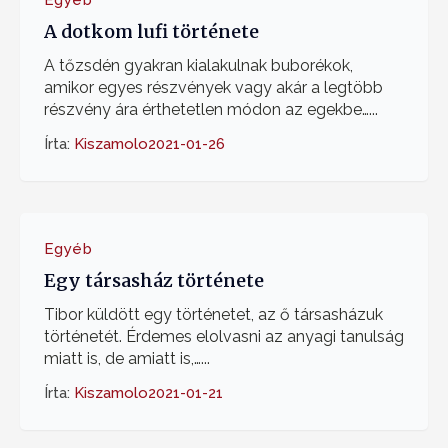
A dotkom lufi története
A tőzsdén gyakran kialakulnak buborékok,
amikor egyes részvények vagy akár a legtöbb
részvény ára érthetetlen módon az egekbe…...
Írta:
Kiszamolo
2021-01-26
Egyéb
Egy társasház története
Tibor küldött egy történetet, az ő társasházuk
történetét. Érdemes elolvasni az anyagi tanulság
miatt is, de amiatt is,…...
Írta:
Kiszamolo
2021-01-21