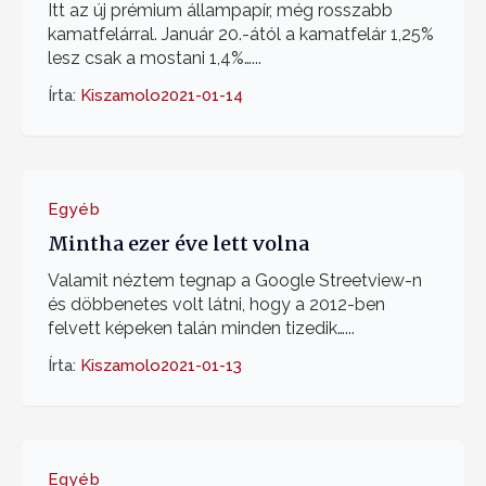
Itt az új prémium állampapír, még rosszabb
kamatfelárral. Január 20.-ától a kamatfelár 1,25%
lesz csak a mostani 1,4%…...
Írta:
Kiszamolo
2021-01-14
Egyéb
Mintha ezer éve lett volna
Valamit néztem tegnap a Google Streetview-n
és döbbenetes volt látni, hogy a 2012-ben
felvett képeken talán minden tizedik…...
Írta:
Kiszamolo
2021-01-13
Egyéb