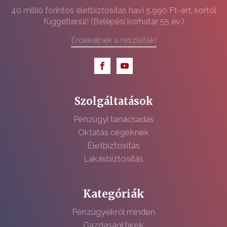
40 millió forintos életbiztosítás havi 5.990 Ft-ért, kortól
függetlenül! (Belépési korhatár 55 év.)
Érdekelnek a részletek!
Szolgáltatások
Pénzügyi tanácsadás
Oktatás cégeknek
Életbiztosítás
Lakásbiztosítás
Kategóriák
Pénzügyekről minden
Gazdasági hírek