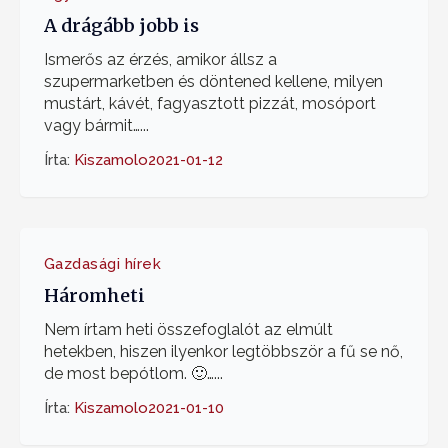
A drágább jobb is
Ismerős az érzés, amikor állsz a
szupermarketben és döntened kellene, milyen
mustárt, kávét, fagyasztott pizzát, mosóport
vagy bármit…...
Írta:
Kiszamolo
2021-01-12
Gazdasági hírek
Háromheti
Nem írtam heti összefoglalót az elmúlt
hetekben, hiszen ilyenkor legtöbbször a fű se nő,
de most bepótlom. 🙂…...
Írta:
Kiszamolo
2021-01-10