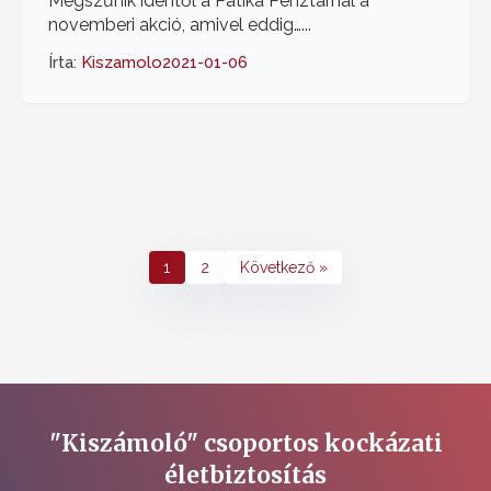
Megszűnik idéntől a Patika Pénztárnál a
novemberi akció, amivel eddig…...
Írta:
Kiszamolo
2021-01-06
1
2
Következő »
"Kiszámoló" csoportos kockázati
életbiztosítás