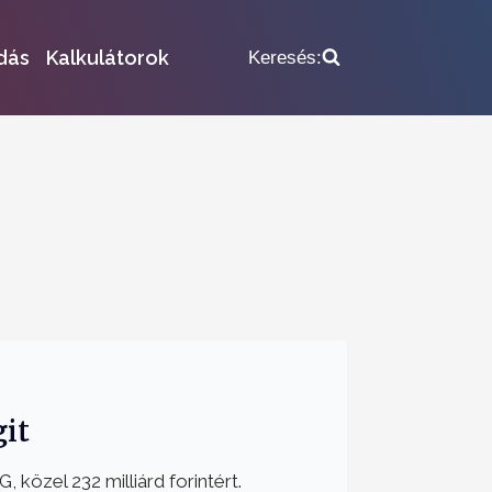
dás
Kalkulátorok
Keresés:
git
, közel 232 milliárd forintért.