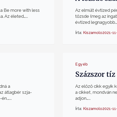
 a Be more with less
Az elmúlt évtized pé
a. Az életed…...
tőzsde (meg az ingatl
évtized legnagyobb….
Írta:
Kiszamolo
2021-11
Egyéb
Százszor tíz
dná a
Az előző cikk egyik 
z átlagbér szja-
a cikket, mondván ne
én.…...
adjon…...
Írta:
Kiszamolo
2021-11