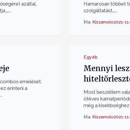
őségére) azáltal,
Hamarosan többet tu
,…...
szolgáltatást…...
Írta:
Kiszamolo
2021-11
Egyéb
eje
Mennyi lesz 
hiteltörlesz
r combos emelését,
z érinteni a
Most beszéltem valak
.
ötéves kamatperiódus
még a kisebbséghez t
Írta:
Kiszamolo
2021-11