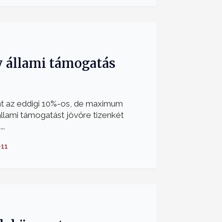
 állami támogatás
nt az eddigi 10%-os, de maximum
állami támogatást jövőre tizenkét
..
-11