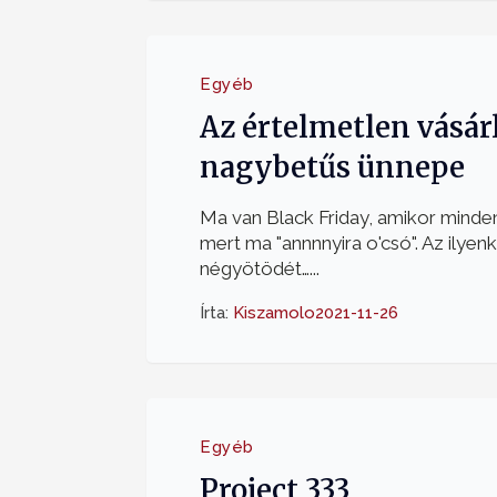
Egyéb
Az értelmetlen vásár
nagybetűs ünnepe
Ma van Black Friday, amikor minde
mert ma "annnnyira o'csó". Az ilyen
négyötödét…...
Írta:
Kiszamolo
2021-11-26
Egyéb
Project 333