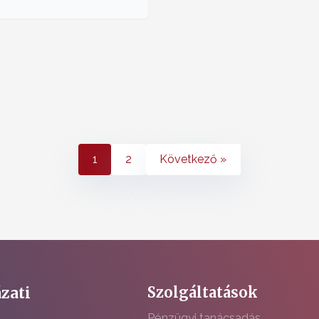
1
2
Következő »
zati
Szolgáltatások
Pénzügyi tanácsadás