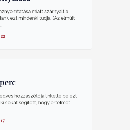
nznyomtatása miatt szárnyalt a
an), ezt mindenki tudja. (Az elmúlt
..
-22
 perc
kedves hozzászólója linkelte be ezt
ki sokat segített, hogy értelmet
-17