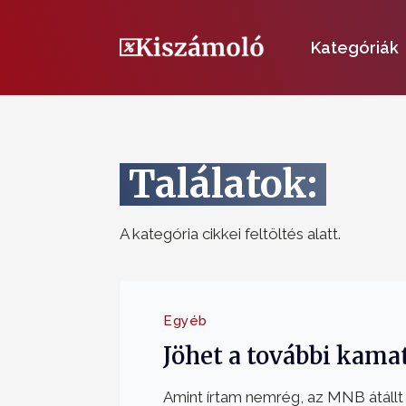
Kategóriák
Találatok:
A kategória cikkei feltöltés alatt.
Egyéb
Jöhet a további kam
Amint írtam nemrég, az MNB átállt 