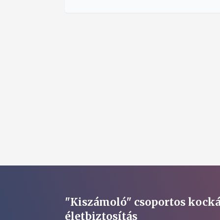
"Kiszámoló" csoportos kocká
életbiztosítás