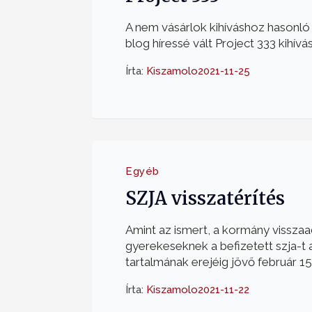
A nem vásárlok kihíváshoz hasonló
blog híressé vált Project 333 kihívás
Írta:
Kiszamolo
2021-11-25
Egyéb
SZJA visszatérítés
Amint az ismert, a kormány visszaa
gyerekeseknek a befizetett szja-t a
tartalmának erejéig jövő február 15-
Írta:
Kiszamolo
2021-11-22