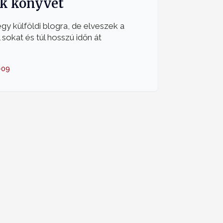
k könyvet
gy külföldi blogra, de elveszek a
 sokat és túl hosszú időn át
-09