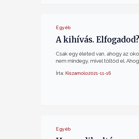
Egyéb
A kihívás. Elfogadod
Csak egy életed van, ahogy az okos
nem mindegy, mivel töltöd el. Ahogy
Írta:
Kiszamolo
2021-11-16
Egyéb