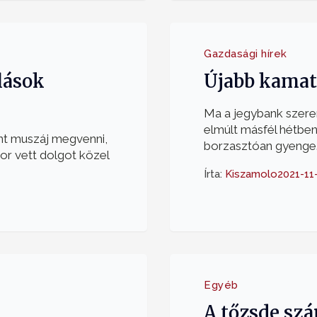
Gazdasági hírek
lások
Újabb kama
Ma a jegybank szere
elmúlt másfél hétbe
nt muszáj megvenni,
borzasztóan gyenge….
kor vett dolgot közel
Írta:
Kiszamolo
2021-11
Egyéb
A tőzsde szá