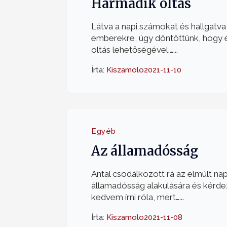
Harmadik oltás
Látva a napi számokat és hallgatv
emberekre, úgy döntöttünk, hogy 
oltás lehetőségével.…...
Írta:
Kiszamolo
2021-11-10
Egyéb
Az államadósság
Antal csodálkozott rá az elmúlt n
államadósság alakulására és kérde
kedvem írni róla, mert…...
Írta:
Kiszamolo
2021-11-08