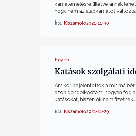
kamatemelésre (illetve annak lehet
hogy nem az alapkamatot változtatja
Írta:
Kiszamolo
2021-11-30
Egyéb
Katások szolgálati id
Amikor bejelentették a minimálbé
azon gondolkodtam, hogyan fogja e
katásokat, hiszen ők nem fizetnek…..
Írta:
Kiszamolo
2021-11-29