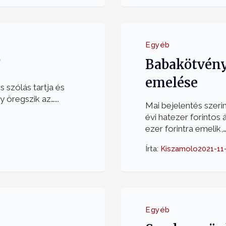
Egyéb
?
Babakötvény
emelése
 szólás tartja és
 öregszik az…...
Mai bejelentés szeri
évi hatezer forintos 
ezer forintra emelik,….
Írta:
Kiszamolo
2021-11
Egyéb