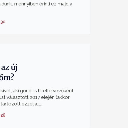
dunk, mennyiben érinti ez majd a
-30
az új
tőm?
ivel, aki gondos hitelfelvevőként
t választott 2017 elején (akkor
artozott ezzel a…...
-28