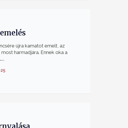
temelés
ncsére újra kamatot emelt, az
n most harmadjára. Ennek oka a
..
-25
rnyalása