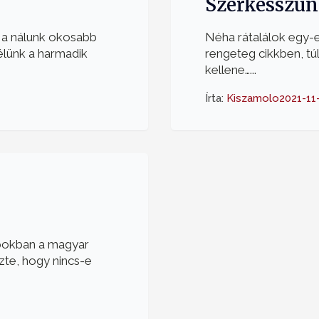
Szerkesszün
a a nálunk okosabb
Néha rátalálok egy-e
élünk a harmadik
rengeteg cikkben, túl
kellene…...
Írta:
Kiszamolo
2021-11
apokban a magyar
zte, hogy nincs-e