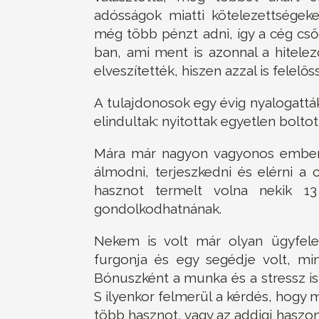
adósságok miatti kötelezettségek
még több pénzt adni, így a cég cső
ban, ami ment is azonnal a hitelez
elveszítették, hiszen azzal is felelős
A tulajdonosok egy évig nyalogattá
elindultak: nyitottak egyetlen boltot
Mára már nagyon vagyonos embere
álmodni, terjeszkedni és elérni a c
hasznot termelt volna nekik 13
gondolkodhatnának.
Nekem is volt már olyan ügyfele
furgonja és egy segédje volt, mi
Bónuszként a munka és a stressz is
S ilyenkor felmerül a kérdés, hogy m
több hasznot, vagy az addigi haszo