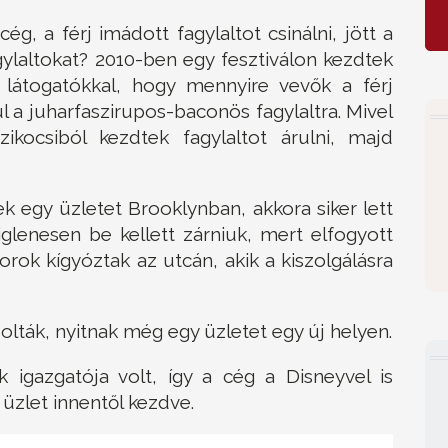
cég, a férj imádott fagylaltot csinálni, jött a
agylaltokat? 2010-ben egy fesztiválon kezdtek
 a látogatókkal, hogy mennyire vevők a férj
l a juharfaszirupos-baconös fagylaltra. Mivel
ikocsiból kezdtek fagylaltot árulni, majd
ek egy üzletet Brooklynban, akkora siker lett
iglenesen be kellett zárniuk, mert elfogyott
orok kígyóztak az utcán, akik a kiszolgálásra
lták, nyitnak még egy üzletet egy új helyen.
k igazgatója volt, így a cég a Disneyvel is
 üzlet innentől kezdve.