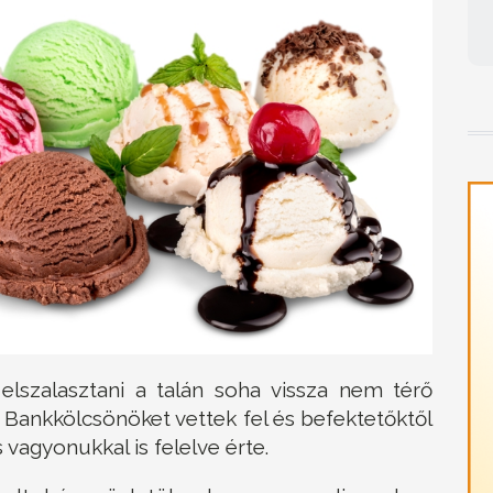
elszalasztani a talán soha vissza nem térő
. Bankkölcsönöket vettek fel és befektetőktől
s vagyonukkal is felelve érte.