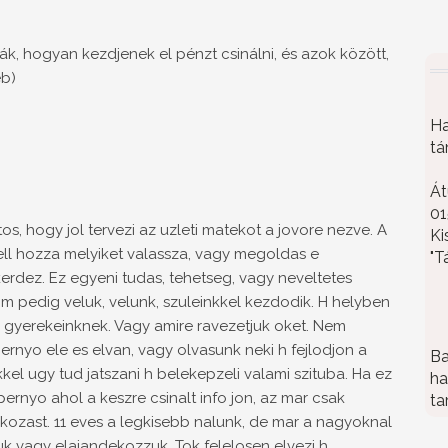
ák, hogyan kezdjenek el pénzt csinálni, és azok között,
eb)
Ha
tá
Át
01
tos, hogy jol tervezi az uzleti matekot a jovore nezve. A
Ki
ll hozza melyiket valassza, vagy megoldas e
"T
rdez. Ez egyeni tudas, tehetseg, vagy neveltetes
om pedig veluk, velunk, szuleinkkel kezdodik. H helyben
 gyerekeinknek. Vagy amire ravezetjuk oket. Nem
ernyo ele es elvan, vagy olvasunk neki h fejlodjon a
Ba
el ugy tud jatszani h belekepzeli valami szituba. Ha ez
ha
pernyo ahol a keszre csinalt info jon, az mar csak
ta
lkozast. 11 eves a legkisebb nalunk, de mar a nagyoknal
juk vagy elajandekozzuk. Tok felelosen elvezi h