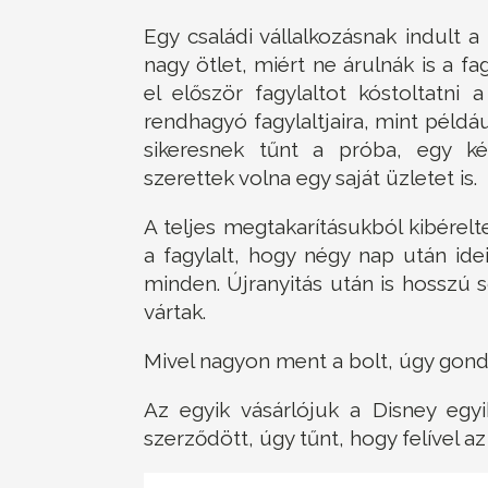
Egy családi vállalkozásnak indult a 
nagy ötlet, miért ne árulnák is a f
el először fagylaltot kóstoltatni
rendhagyó fagylaltjaira, mint példáu
sikeresnek tűnt a próba, egy kéz
szerettek volna egy saját üzletet is.
A teljes megtakarításukból kibérelt
a fagylalt, hogy négy nap után ide
minden. Újranyitás után is hosszú s
vártak.
Mivel nagyon ment a bolt, úgy gondo
Az egyik vásárlójuk a Disney egyi
szerződött, úgy tűnt, hogy felível az