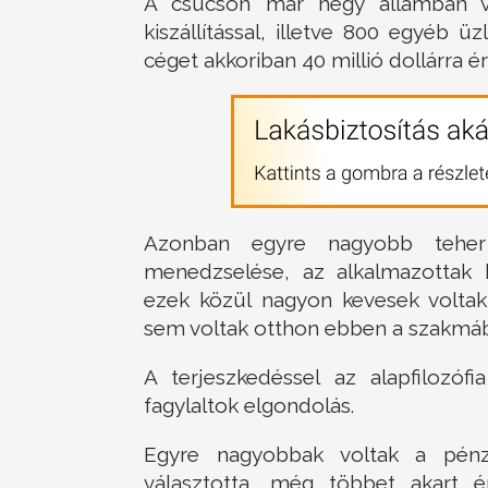
A csúcson már négy államban v
kiszállítással, illetve 800 egyéb üz
céget akkoriban 40 millió dollárra ér
Azonban egyre nagyobb teher
menedzselése, az alkalmazottak b
ezek közül nagyon kevesek voltak
sem voltak otthon ebben a szakmába
A terjeszkedéssel az alapfilozófia
fagylaltok elgondolás.
Egyre nagyobbak voltak a pénz
választotta, még többet akart ér