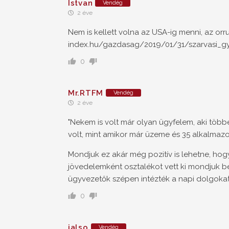
Istvan
Vendég
2 éve
Nem is kellett volna az USA-ig menni, az orr
index.hu/gazdasag/2019/01/31/szarvasi_gy
0
Mr.RTFM
Vendég
2 éve
"Nekem is volt már olyan ügyfelem, aki több
volt, mint amikor már üzeme és 35 alkalmazott
Mondjuk ez akár még pozitív is lehetne, hogy
jövedelemként osztalékot vett ki mondjuk b
ügyvezetők szépen intézték a napi dolgokat.
0
jalso
Vendég