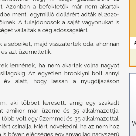
et. Azonban a befektetők már nem akartak
dbe ment, egymillió dollárért adták el 2020-
őknek. A tulajdonosok a saját vagyonukat is
séget vállaltak a cég adósságaiért.
k a sebeiket, majd visszatértek oda, ahonnan
 és azt üzemeltetik.
k lennének, ha nem akartak volna nagyot
sillagokig. Az egyetlen brooklyni bolt annyi
 év alatt, hogy lassan a nyugdíjazáson
m, aki többet keresett, amíg egy szakadt
nt amikor már üzeme és 35 alkalmazottja.
 több volt egy üzemmel és 35 alkalmazottal.
iért csinálja. Miért növekedni, ha az nem hoz
n is bőven elégséges egy anyagilag nagyszerű