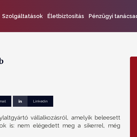
Szolgáltatások
Életbiztosítás
Pénzügyi tanácsa
b
mail
Linkedin
laltgyártó vállalkozásról, amelyik beleesett
k is: nem elégedett meg a sikerrel, még