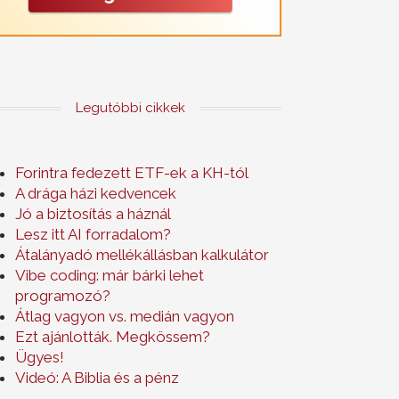
Legutóbbi cikkek
Forintra fedezett ETF-ek a KH-tól
A drága házi kedvencek
Jó a biztosítás a háznál
Lesz itt AI forradalom?
Átalányadó mellékállásban kalkulátor
Vibe coding: már bárki lehet
programozó?
Átlag vagyon vs. medián vagyon
Ezt ajánlották. Megkössem?
Ügyes!
Videó: A Biblia és a pénz