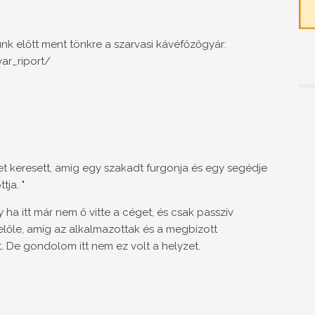
unk előtt ment tönkre a szarvasi kávéfőzőgyár:
ar_riport/
et keresett, amíg egy szakadt furgonja és egy segédje
ja. "
 ha itt már nem ő vitte a céget, és csak passzív
előle, amíg az alkalmazottak és a megbízott
 De gondolom itt nem ez volt a helyzet.