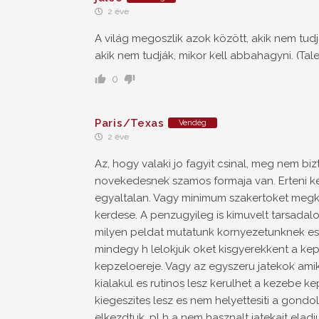
2 éve
A világ megoszlik azok között, akik nem tudj
akik nem tudják, mikor kell abbahagyni. (Tal
0
Paris/Texas
Vendég
2 éve
Az, hogy valaki jo fagyit csinal, meg nem biz
novekedesnek szamos formaja van. Erteni ke
egyaltalan. Vagy minimum szakertoket megke
kerdese. A penzugyileg is kimuvelt tarsadal
milyen peldat mutatunk kornyezetunknek es
mindegy h lelokjuk oket kisgyerekkent a kep
kepzeloereje. Vagy az egyszeru jatekok amikk
kialakul es rutinos lesz kerulhet a kezebe ke
kiegeszites lesz es nem helyettesiti a gondo
elkezdtuk, pl h a nem hasznalt jatekait elad