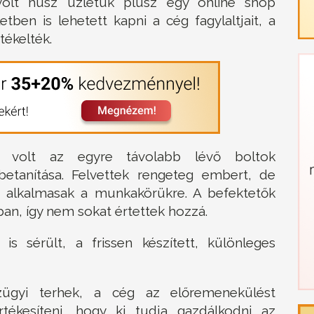
olt húsz üzletük plusz egy online shop
letben is lehetett kapni a cég fagylaltjait, a
tékelték.
 volt az egyre távolabb lévő boltok
etanítása. Felvettek rengeteg embert, de
 alkalmasak a munkakörükre. A befektetők
n, így nem sokat értettek hozzá.
 is sérült, a frissen készített, különleges
ügyi terhek, a cég az előremenekülést
tékesíteni, hogy ki tudja gazdálkodni az