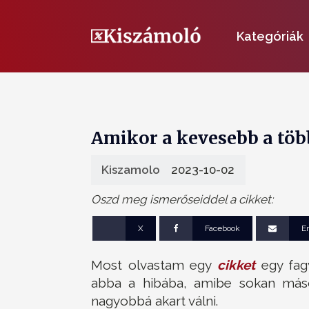
Kategóriák
Amikor a kevesebb a töb
Kiszamolo
2023-10-02
Oszd meg ismerőseiddel a cikket:
X
Facebook
E
Most olvastam egy
cikket
egy fagy
abba a hibába, amibe sokan máso
nagyobbá akart válni.