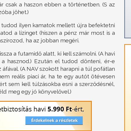
ár csak a haszon ebben a történetben. (S az
zóba jöhet.)
udod ilyen kamatok mellett újra befektetni
tod a lízinget (hiszen a pénz már most is a
nszírozod, ha az jobban megéri.
sza a futamidő alatt, ki kell számolni. (A havi
sz a hasznod.) Ezután el tudod dönteni, ér-e
z áfával. (A NAV szokott harapni a túl pofátlan
nem reális piaci ár, ha te egy autót ötévesen
rt sem kell túlzásokba esni a szerződésnél,
éld meg egy jó könyvelővel.)