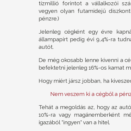
tízmillió forintot a vállalkozói 
vegyen olyan futamidejű diszkont
pénzre.)
Jelenleg cégként egy évre kapná
állampapírt pedig évi 9,4%-ra tudn
autót.
De még okosabb lenne kivenni a c
befektetni jelenleg 16%-os kamat me
Hogy miért jársz jobban, ha kivesze
Nem veszem ki a cégből a pén
Tehát a megoldás az, hogy az aut
10%-ra vagy magánemberként még
igazából "ingyen" van a hitel.