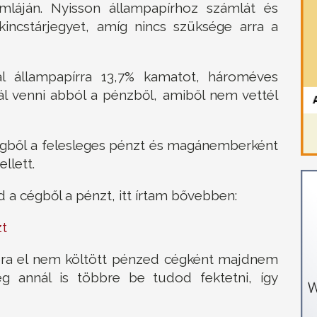
számláján. Nyisson állampapírhoz számlát és
kincstárjegyet, amíg nincs szüksége arra a
l állampapírra 13,7% kamatot, hároméves
ál venni abból a pénzből, amiből nem vettél
égből a felesleges pénzt és magánemberként
llett.
d a cégből a pénzt, itt írtam bővebben:
zt
óra el nem költött pénzed cégként majdnem
 annál is többre be tudod fektetni, így