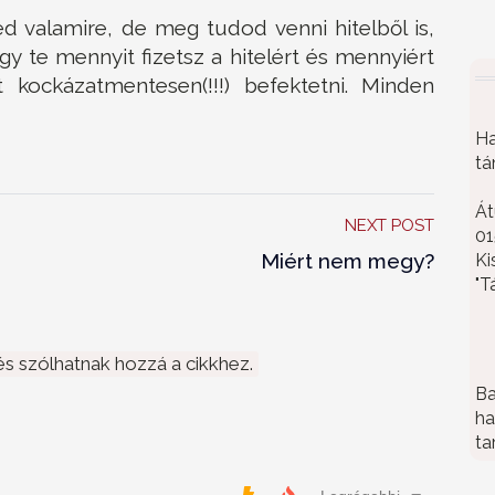
 valamire, de meg tudod venni hitelből is,
gy te mennyit fizetsz a hitelért és mennyiért
 kockázatmentesen(!!!) befektetni. Minden
Ha
tá
Át
NEXT POST
01
Miért nem megy?
Ki
"T
s szólhatnak hozzá a cikkhez.
Ba
ha
ta