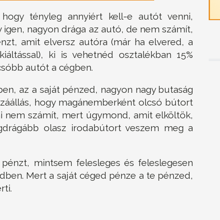
 hogy tényleg annyiért kell-e autót venni,
 igen, nagyon drága az autó, de nem számít,
nzt, amit elversz autóra (már ha elvered, a
iáltással), ki is vehetnéd osztalékban 15%
csóbb autót a cégben.
ben, az a saját pénzed, nagyon nagy butaság
ozzáállás, hogy magánemberként olcsó bútort
i nem számít, mert úgymond, amit elköltök,
egdrágább olasz irodabútort veszem meg a
 pénzt, mintsem felesleges és feleslegesen
edben. Mert a saját céged pénze a te pénzed,
ti.