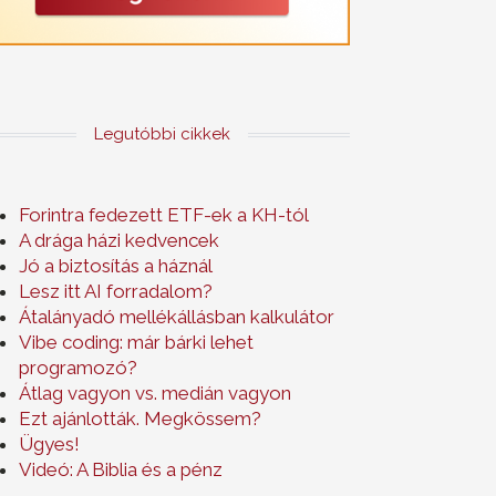
Legutóbbi cikkek
Forintra fedezett ETF-ek a KH-tól
A drága házi kedvencek
Jó a biztosítás a háznál
Lesz itt AI forradalom?
Átalányadó mellékállásban kalkulátor
Vibe coding: már bárki lehet
programozó?
Átlag vagyon vs. medián vagyon
Ezt ajánlották. Megkössem?
Ügyes!
Videó: A Biblia és a pénz