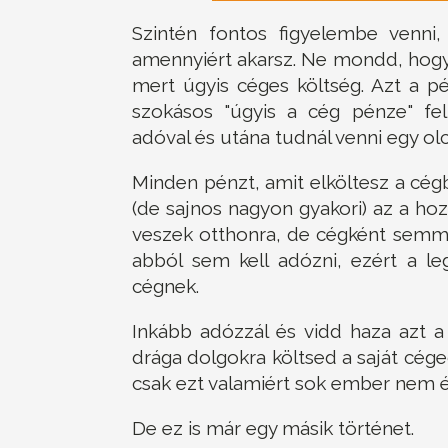
Szintén fontos figyelembe venni,
amennyiért akarsz. Ne mondd, hogy
mert úgyis céges költség. Azt a pé
szokásos "úgyis a cég pénze" felk
adóval és utána tudnál venni egy ol
Minden pénzt, amit elköltesz a cég
(de sajnos nagyon gyakori) az a h
veszek otthonra, de cégként semm
abból sem kell adózni, ezért a l
cégnek.
Inkább adózzál és vidd haza azt a
drága dolgokra költsed a saját cég
csak ezt valamiért sok ember nem ér
De ez is már egy másik történet.