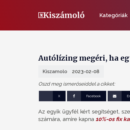
Kategóriák
Autólízing megéri, ha e
Kiszamolo
2023-02-08
Oszd meg ismerőseiddel a cikket:
X
Facebook
E
Az egyik ügyfél kért segítséget, s
számára, amire kapna
10%-os fix k