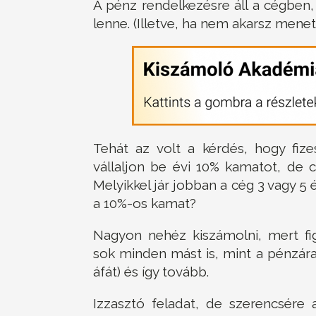
A pénz rendelkezésre áll a cégben, 
lenne. (Illetve, ha nem akarsz menetl
Tehát az volt a kérdés, hogy fiz
vállaljon be évi 10% kamatot, de cs
Melyikkel jár jobban a cég 3 vagy 5 
a 10%-os kamat?
Nagyon nehéz kiszámolni, mert fi
sok minden mást is, mint a pénzár
áfát) és így tovább.
Izzasztó feladat, de szerencsére 