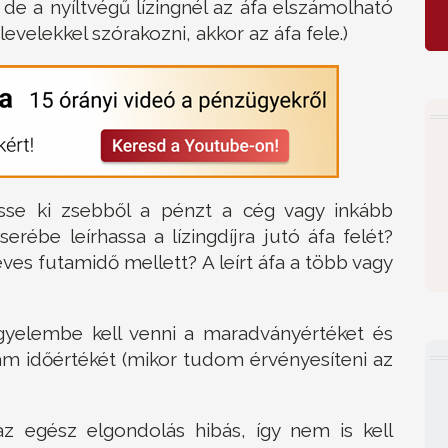
de a nyíltvégű lízingnél az áfa elszámolható
evelekkel szórakozni, akkor az áfa fele.)
esse ki zsebből a pénzt a cég vagy inkább
erébe leírhassa a lízingdíjra jutó áfa felét?
éves futamidő mellett? A leírt áfa a több vagy
gyelembe kell venni a maradványértéket és
am időértékét (mikor tudom érvényesíteni az
az egész elgondolás hibás, így nem is kell