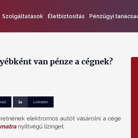
Szolgáltatások
Életbiztosítás
Pénzügyi tanácsa
gyébként van pénze a cégnek?
mail
Linkedin
zeretnének elektromos autót vásárolni a cége
amatra
nyíltvégű lízinget.