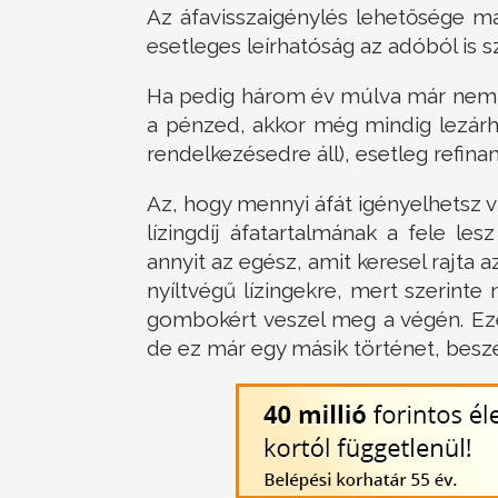
Az áfavisszaigénylés lehetősége m
esetleges leírhatóság az adóból is s
Ha pedig három év múlva már nem t
a pénzed, akkor még mindig lezárha
rendelkezésedre áll), esetleg refina
Az, hogy mennyi áfát igényelhetsz vis
lízingdíj áfatartalmának a fele le
annyit az egész, amit keresel rajta a
nyíltvégű lízingekre, mert szerinte 
gombokért veszel meg a végén. Ezé
de ez már egy másik történet, besz