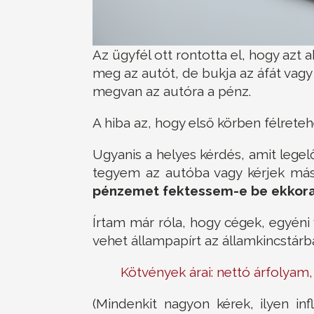
Az ügyfél ott rontotta el, hogy az
meg az autót, de bukja az áfát vagy
megvan az autóra a pénz.
A hiba az, hogy első körben félreteh
Ugyanis a helyes kérdés, amit legelő
tegyem az autóba vagy kérjek más
pénzemet fektessem-e be ekkor
Írtam már róla, hogy cégek, egyéni 
vehet állampapírt az államkincstárb
Kötvények árai: nettó árfolyam,
(Mindenkit nagyon kérek, ilyen in