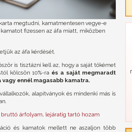
t akarta megtudni, kamatmentesen vegye-e
 kamatot fizessen az áfa miatt, miközben
etjük az áfa kérdését.
ször is tisztázni kell az, hogy a saját tőkémet
tól kölcsön 10%-ra
és a saját megmaradt
a vagy ennél magasabb kamatra.
vállalkozók, alapítványok és mindenki más is
an.
 bruttó árfolyam, lejáratig tartó hozam
fláció és kamatok mellett ne aszaljon több