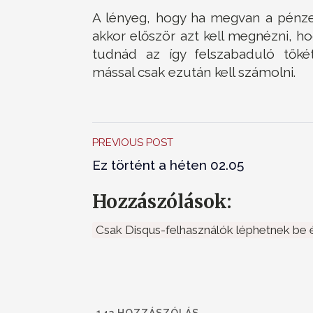
A lényeg, hogy ha megvan a pénzed
akkor először azt kell megnézni, ho
tudnád az így felszabaduló tőkét
mással csak ezután kell számolni.
PREVIOUS POST
Ez történt a héten 02.05
Hozzászólások:
Csak Disqus-felhasználók léphetnek be é
143
HOZZÁSZÓLÁS