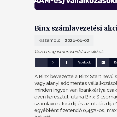
Binx számlavezetési akc
Kiszamolo
2026-06-02
Oszd meg ismerőseiddel a cikket:
X
Facebook
E
A Binx bevezette a Binx Start nevű
vagy alanyi adómentes vállalkozás
minden ingyen van (bankkártya csak v
éven keresztül, utána Binx S csomag
számlavezetési díj és az utalás díj
egyébként fizetendő 0,45%-os, max
helyett.