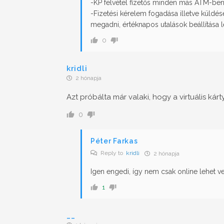
-KP felvétel fizetős minden más ATM-be
-Fizetési kérelem fogadása illetve küldé
megadni, értéknapos utalások beállítása 
0
kridli
2 hónapja
Azt próbálta már valaki, hogy a virtuális ká
0
Péter Farkas
Reply to
kridli
2 hónapja
Igen engedi, így nem csak online lehet vel
1
__