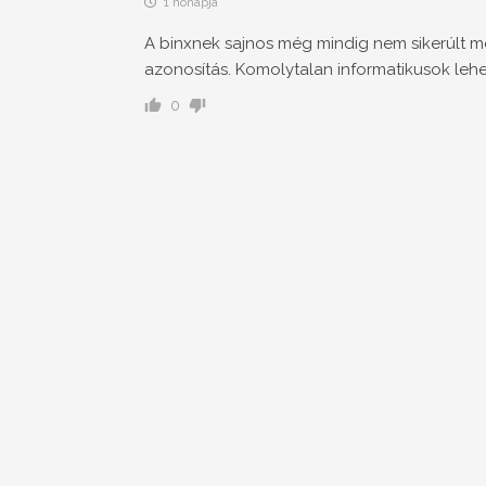
1 hónapja
A binxnek sajnos még mindig nem sikerúlt me
azonosítás. Komolytalan informatikusok lehe
0