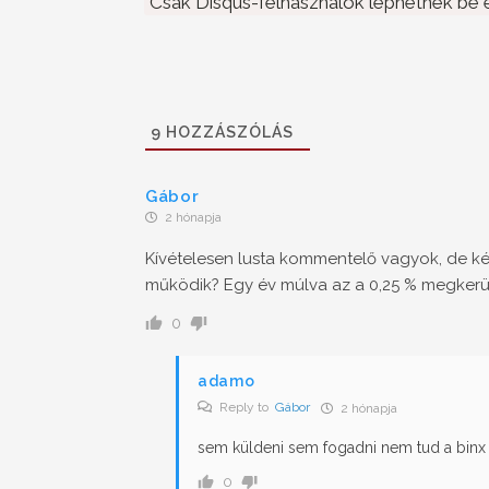
Csak Disqus-felhasználók léphetnek be é
9
HOZZÁSZÓLÁS
Gábor
2 hónapja
Kívételesen lusta kommentelő vagyok, de ké
működik? Egy év múlva az a 0,25 % megkerü
0
adamo
Reply to
Gábor
2 hónapja
sem küldeni sem fogadni nem tud a binx
0