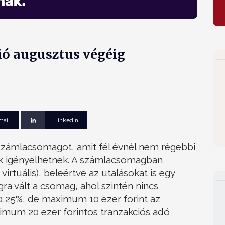
ió augusztus végéig
mail
Linkedin
 számlacsomagot, amit fél évnél nem régebbi
ok igényelhetnek. A számlacsomagban
irtuális), beleértve az utalásokat is egy
ra vált a csomag, ahol szintén nincs
a 0,25%, de maximum 10 ezer forint az
imum 20 ezer forintos tranzakciós adó