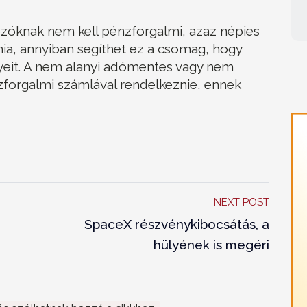
ozóknak nem kell pénzforgalmi, azaz népies
nia, annyiban segíthet ez a csomag, hogy
yeit. A nem alanyi adómentes vagy nem
zforgalmi számlával rendelkeznie, ennek
NEXT POST
SpaceX részvénykibocsátás, a
hülyének is megéri