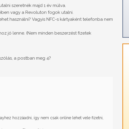
talni szeretnék majd 1 év múlva.
ében vagy a Revoluton fogok utalni.
z lehet használni? Vagyis NFC-s kártyaként telefonba nem
áshoz jó lenne. (Nem minden beszerzést fizetek
ászólás, a postban meg 4?
ayhez hozzáadni, így nem csak online lehet vele fizetni,