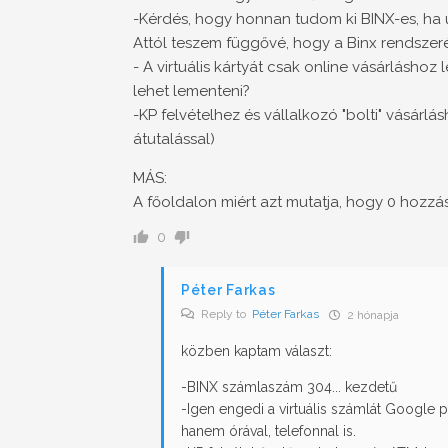
-Kérdés, hogy honnan tudom ki BINX-es, ha u
Attól teszem függővé, hogy a Binx rendszer
- A virtuális kártyát csak online vásárlásho
lehet lementeni?
-KP felvételhez és vállalkozó "bolti" vásárl
átutalással)
MÁS:
A főoldalon miért azt mutatja, hogy 0 hozz
0
Péter Farkas
Reply to
Péter Farkas
2 hónapja
közben kaptam választ:
-BINX számlaszám 304... kezdetű
-
Igen engedi a virtuális számlát Google p
hanem órával, telefonnal is.