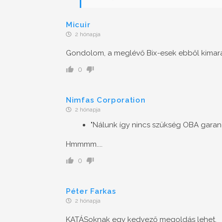
Micuir
2 hónapja
Gondolom, a meglévő Bix-esek ebből kimar
0
Nimfas Corporation
2 hónapja
"Nálunk így nincs szükség OBA garanc
Hmmmm....
0
Péter Farkas
2 hónapja
KATÁSoknak egy kedvező megoldás lehet.