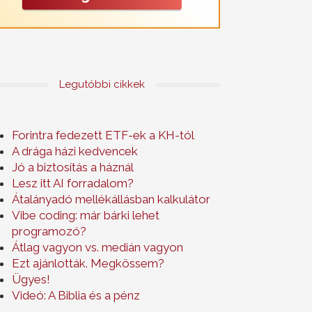
Legutóbbi cikkek
Forintra fedezett ETF-ek a KH-tól
A drága házi kedvencek
Jó a biztosítás a háznál
Lesz itt AI forradalom?
Átalányadó mellékállásban kalkulátor
Vibe coding: már bárki lehet
programozó?
Átlag vagyon vs. medián vagyon
Ezt ajánlották. Megkössem?
Ügyes!
Videó: A Biblia és a pénz