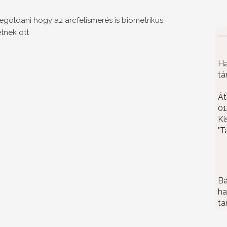
goldani hogy az arcfelismerés is biometrikus
tnek ott
Ha
tá
Át
01
Ki
"T
Ba
ha
ta