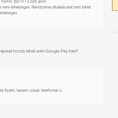
n horror
350 Ft + 2,05% áron
se nem lehetséges. Rendszeres átutalásokat sem lehet
lehetséges.
rtyájukat hozzá lehet adni Google Pay-hez?
e fizetni, hanem órával, telefonnal is.