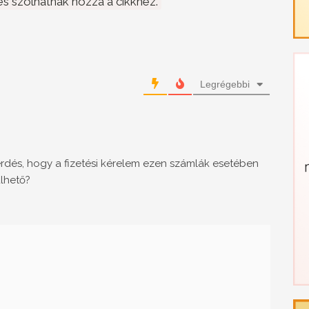
s szólhatnak hozzá a cikkhez.
Legrégebbi
rdés, hogy a fizetési kérelem ezen számlák esetében
lhető?