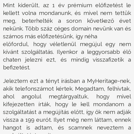
Mint kiderült, az 1 év prémium előfizetést le
kellett volna mondanunk, és mivel nem tettük
meg, beterhelték a soron következő évet
nekünk. Több száz céges domain nevünk van és
számos más előfizetésünk, így néha
előfordul, hogy véletlenül megújul egy nem
kívánt szolgáltatás. Ilyenkor a leggyorsabb élő
chaten jelezni ezt, és mindig visszafizetik a
befizetést.
Jeleztem ezt a tényt írásban a MyHeritage-nek,
akik telefonszámot kértek. Megadtam, felhívtak,
ahol angolul megtárgyaltuk, hogy mivel
kifejezetten írták, hogy le kell mondanom a
szolgáltatást a megújítás előtt, így ők nem adják
vissza a 199 eurót. Ilyet még nem láttam, ennek
hangot is adtam, és scamnek neveztem a