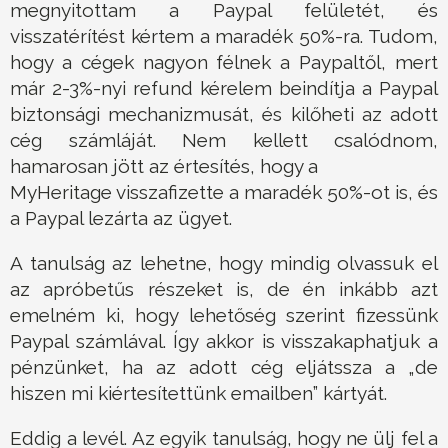
megnyitottam a Paypal felületét, és
visszatérítést kértem a maradék 50%-ra. Tudom,
hogy a cégek nagyon félnek a Paypaltől, mert
már 2-3%-nyi refund kérelem beindítja a Paypal
biztonsági mechanizmusát, és kilőheti az adott
cég számláját. Nem kellett csalódnom,
hamarosan jött az értesítés, hogy a
MyHeritage visszafizette a maradék 50%-ot is, és
a Paypal lezárta az ügyet.
A tanulság az lehetne, hogy mindig olvassuk el
az apróbetűs részeket is, de én inkább azt
emelném ki, hogy lehetőség szerint fizessünk
Paypal számlával. Így akkor is visszakaphatjuk a
pénzünket, ha az adott cég eljátssza a „de
hiszen mi kiértesítettünk emailben” kártyát.
Eddig a levél. Az egyik tanulság, hogy ne ülj fel a