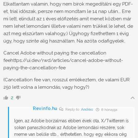
Elkattantam valamin, hogy nem bírok megeditálni egy PDF-
et, trial időszak, persze nem mondtam le 14 nap után... Erre
mi lett, elindult az 1 éves előfizetés amit menet közben már
nem lehet lemondani (illetve valami nem trükkel le lehet, de
azt meg elszúrtam valahogy.) Úgyhogy fizethettem 1 évig
úgy, hogy szinte alig használtam. Na azóta odafigyelek.
Cancel Adobe without paying the cancellation
feehttps://ui.dev/rwd/articles/cancel-adobe-without-
paying-the-cancellation-fee
(Cancellation fee van, rosszul emlékeztem, de valami EUR
250 lett volna a lemondás, vagy hogy?)
2
Revinfo.hu
Reply to
András
8 hónapja
Igen, az Adobe borzalmas ebben évek óta, X/Twitteren is
sokan panaszkodnak az Adobe lemondási részére, sok
meme van belőle stb... érthetetlen, hogy egy ekkora cég