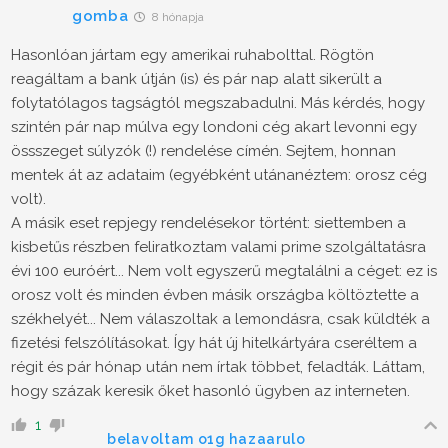
gomba
8 hónapja
Hasonlóan jártam egy amerikai ruhabolttal. Rögtön
reagáltam a bank útján (is) és pár nap alatt sikerült a
folytatólagos tagságtól megszabadulni. Más kérdés, hogy
szintén pár nap múlva egy londoni cég akart levonni egy
össszeget súlyzók (!) rendelése címén. Sejtem, honnan
mentek át az adataim (egyébként utánanéztem: orosz cég
volt).
A másik eset repjegy rendelésekor történt: siettemben a
kisbetűs részben feliratkoztam valami prime szolgáltatásra
évi 100 euróért... Nem volt egyszerű megtalálni a céget: ez is
orosz volt és minden évben másik országba költöztette a
székhelyét... Nem válaszoltak a lemondásra, csak küldték a
fizetési felszólításokat. Így hát új hitelkártyára cseréltem a
régit és pár hónap után nem írtak többet, feladták. Láttam,
hogy százak keresik őket hasonló ügyben az interneten.
1
belavoltam o1g hazaarulo