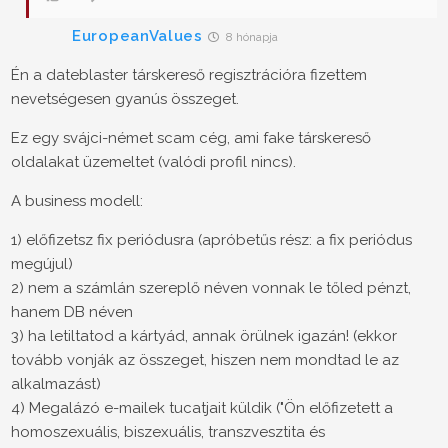
EuropeanValues
8 hónapja
Én a dateblaster társkereső regisztrációra fizettem
nevetségesen gyanús összeget.
Ez egy svájci-német scam cég, ami fake társkereső
oldalakat üzemeltet (valódi profil nincs).
A business modell:
1) előfizetsz fix periódusra (apróbetűs rész: a fix periódus
megújul)
2) nem a számlán szereplő néven vonnak le tőled pénzt,
hanem DB néven
3) ha letiltatod a kártyád, annak örülnek igazán! (ekkor
tovább vonják az összeget, hiszen nem mondtad le az
alkalmazást)
4) Megalázó e-mailek tucatjait küldik ("Ön előfizetett a
homoszexuális, biszexuális, transzvesztita és