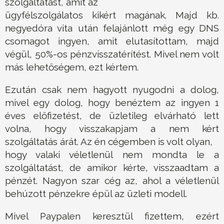
szolgáltatást, amit az
ügyfélszolgálatos kikért magának. Majd kb.
negyedóra vita után felajánlott még egy DNS
csomagot ingyen, amit elutasítottam, majd
végül, 50%-os pénzvisszatérítést. Mivel nem volt
más lehetőségem, ezt kértem.
Ezután csak nem hagyott nyugodni a dolog,
mivel egy dolog, hogy benéztem az ingyen 1
éves előfizetést, de üzletileg elvárható lett
volna, hogy visszakapjam a nem kért
szolgáltatás árát. Az én cégemben is volt olyan,
hogy valaki véletlenül nem mondta le a
szolgáltatást, de amikor kérte, visszaadtam a
pénzét. Nagyon szar cég az, ahol a véletlenül
behúzott pénzekre épül az üzleti modell.
Mivel Paypalen keresztül fizettem, ezért