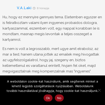
V.A.Laki
8 hónapja
Hu, hogy ez mennyire gennyes tema. Eletemben egyszer en
is feliratkoztam valami ilyen ingyenes probaidos dologra,
kartyaszammal, eszemben volt, egy nappal korabban le is
mondtam, masnap megis levontak a teljes osszeget a
kartyamrol.
Es nem is volt a legrosszabb, mert ugye amit elrabolsz, az
mar a tied, hanem utana jottek az emailek meg hivogattak
az ugyfelszolgalatrol, hogy jaj, szegeny en, biztos
kellemetlenul es varatlanul erintett, hivjam fel oket, majd
megvigasztalnak meg kompenzalnak mas "ingyenes"
szutykokkal, amit majd ujra benezek es megint le lehet
A weboldalon cookie-kat használunk, amik segítenek minket a
tolem vonni a penzt. Mivel gyenge allatnak bizonyultam a
lehető legjobb szolgáltatások nyújtásában. Weboldalunk
csordabol, rogton megprobaltak ujra lehuzni rolam meg
további használatával jóváhagyja, hogy cookie-kat használjunk.
egy bort.
Ok
No
Szoval nem, nem arra epul az uzleti modell, hogy