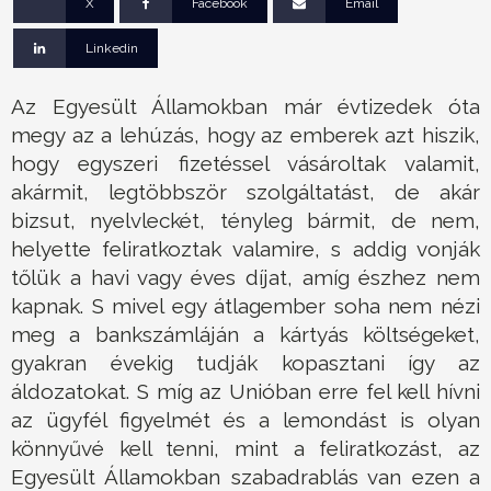
X
Facebook
Email
Linkedin
Az Egyesült Államokban már évtizedek óta
megy az a lehúzás, hogy az emberek azt hiszik,
hogy egyszeri fizetéssel vásároltak valamit,
akármit, legtöbbször szolgáltatást, de akár
bizsut, nyelvleckét, tényleg bármit, de nem,
helyette feliratkoztak valamire, s addig vonják
tőlük a havi vagy éves díjat, amíg észhez nem
kapnak. S mivel egy átlagember soha nem nézi
meg a bankszámláján a kártyás költségeket,
gyakran évekig tudják kopasztani így az
áldozatokat. S míg az Unióban erre fel kell hívni
az ügyfél figyelmét és a lemondást is olyan
könnyűvé kell tenni, mint a feliratkozást, az
Egyesült Államokban szabadrablás van ezen a