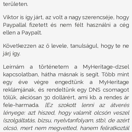
területen.
Viktor is így járt, az volt a nagy szerencséje, hogy
Paypallal fizetett és nem félt használni a cég
ellen a Paypalt.
Következzen az ő levele, tanulságul, hogy te ne
járj így.
Leírnám a történetem a MyHeritage-dzsel
kapcsolatban, hátha másnak is segít. Több mint
egy éve végre engedtünk a MyHeritage
reklámjának, és rendeltünk egy DNS csomagot
tőlük, akciósan 30 dollárért, ami kb. a rendes ár
fele-harmada.
[Ez szokott lenni az átverés
lényege: azt hiszed, hogy valamit olcsón veszel
(szolgáltatás, bizsu, nyelvtanfolyam, stb), de azért
olcsó, mert nem megvetted, hanem feliratkoztál