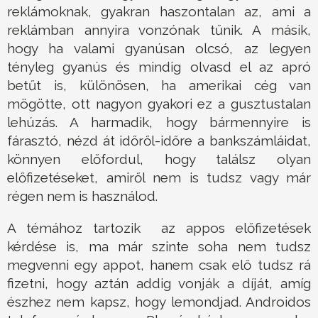
reklámoknak, gyakran haszontalan az, ami a
reklámban annyira vonzónak tűnik. A másik,
hogy ha valami gyanúsan olcsó, az legyen
tényleg gyanús és mindig olvasd el az apró
betűt is, különösen, ha amerikai cég van
mögötte, ott nagyon gyakori ez a gusztustalan
lehúzás. A harmadik, hogy bármennyire is
fárasztó, nézd át időről-időre a bankszámláidat,
könnyen előfordul, hogy találsz olyan
előfizetéseket, amiről nem is tudsz vagy már
régen nem is használod.
A témához tartozik az appos előfizetések
kérdése is, ma már szinte soha nem tudsz
megvenni egy appot, hanem csak elő tudsz rá
fizetni, hogy aztán addig vonják a díját, amíg
észhez nem kapsz, hogy lemondjad. Androidos