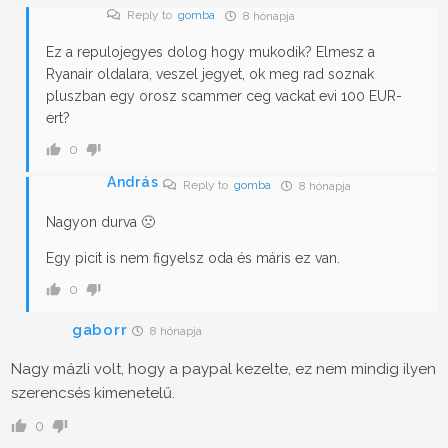
Reply to
gomba
8 hónapja
Ez a repulojegyes dolog hogy mukodik? Elmesz a
Ryanair oldalara, veszel jegyet, ok meg rad soznak
pluszban egy orosz scammer ceg vackat evi 100 EUR-
ert?
0
András
Reply to
gomba
8 hónapja
Nagyon durva 🙁
Egy picit is nem figyelsz oda és máris ez van.
0
gaborr
8 hónapja
Nagy mázli volt, hogy a paypal kezelte, ez nem mindig ilyen
szerencsés kimenetelű.
0