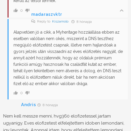
került az (első) termék.
0
madaraszvktr
Reply to
Kiszamolo
8 hónapja
Alapvetően jó a cikk, a Myheritage hozzáállása ebben az
esetben valóban nem okés, miszerint a DNS teszthez
megújuló előfizetést csapnak, illetve nem hajlandóak a
gyors jelzés után visszaadni az éves előfizetés nagyját, de
annyit azért hozzátennék, hogy az oldaluk prémium
funkciói amúgy hasznosak ha családfát kutat az ember,
tehát ilyen tekintetben nem átverés a dolog, én DNS teszt
nélkül is előfizettem náluk direkt, bár ha nem akciósan
fizet elő az ember akkor valóban drága.
0
Andris
8 hónapja
Nem kell messze menni, hvg360 elofizetessel jartam
ugyanigy. Eves elofizetest elfelejtettem idoben lemondani,
igy levontak. Azonnal irtam, hogy elfelejtettem lemondani,