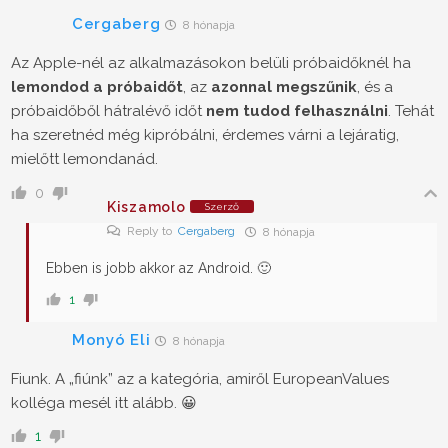
Cergaberg
8 hónapja
Az Apple-nél az alkalmazásokon belüli próbaidőknél ha
lemondod a próbaidőt
, az
azonnal megszűnik
, és a
próbaidőből hátralévő időt
nem tudod felhasználni
. Tehát
ha szeretnéd még kipróbálni, érdemes várni a lejáratig,
mielőtt lemondanád.
0
Kiszamolo
Szerző
Reply to
Cergaberg
8 hónapja
Ebben is jobb akkor az Android. 🙂
1
Monyó Eli
8 hónapja
Fiunk. A „fiúnk” az a kategória, amiről EuropeanValues
kolléga mesél itt alább. 😀
1