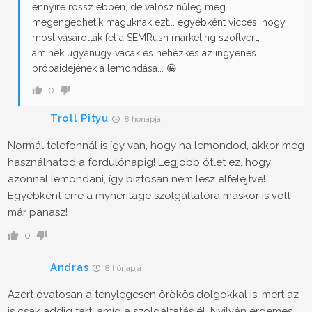
ennyire rossz ebben, de valószínűleg még
megengedhetik maguknak ezt... egyébként vicces, hogy
most vásárolták fel a SEMRush marketing szoftvert,
aminek ugyanúgy vacak és nehézkes az ingyenes
próbaidejének a lemondása... 😀
0
Troll Pityu
8 hónapja
Normál telefonnál is így van, hogy ha lemondod, akkor még
használhatod a fordulónapig! Legjobb ötlet ez, hogy
azonnal lemondani, így biztosan nem lesz elfelejtve!
Egyébként erre a myheritage szolgáltatóra máskor is volt
már panasz!
0
Andras
8 hónapja
Azért óvatosan a ténylegesen örökös dolgokkal is, mert az
is csak addig tart, amíg a szolgáltatás él. Nyilván érdemes,