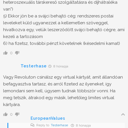
heteroszexuális társkereső szolgáltatásra és díjhátraléka
van")
5) Ekkor jön be a svájci behajtó cég: rendszeres postai
leveleket küld ugyanezzel a kellemetlen szöveggel,
hivatkozva egy, velük leszerződött svájci behajtó cégre, ami
kezeli a tartozásom
6) ha fizetsz, további pénzt követelnek (késedelmi kamat)
0
Testerhase
8 hónapja
Vagy Revoluton csinálsz egy virtual kártyát, amit állandóan
befagyasztva tartasz, és arról fizeted az ilyeneket, így
lemondani sem kell, úgysem tudnak többször vonni. Ha
meg tetszik, átrakod egy másik, lehetőleg limites virtual
kártyára.
0
EuropeanValues
Reply to
Testerhase
8 hónapja