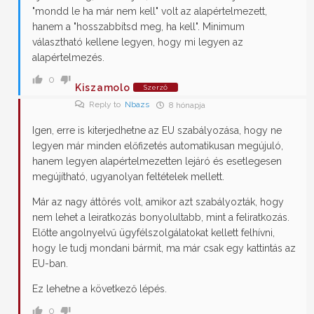
"mondd le ha már nem kell" volt az alapértelmezett,
hanem a "hosszabbítsd meg, ha kell". Minimum
választható kellene legyen, hogy mi legyen az
alapértelmezés.
0
Kiszamolo
Szerző
Reply to
Nbazs
8 hónapja
Igen, erre is kiterjedhetne az EU szabályozása, hogy ne
legyen már minden előfizetés automatikusan megújuló,
hanem legyen alapértelmezetten lejáró és esetlegesen
megújítható, ugyanolyan feltételek mellett.
Már az nagy áttörés volt, amikor azt szabályozták, hogy
nem lehet a leiratkozás bonyolultabb, mint a feliratkozás.
Előtte angolnyelvű ügyfélszolgálatokat kellett felhívni,
hogy le tudj mondani bármit, ma már csak egy kattintás az
EU-ban.
Ez lehetne a következő lépés.
0