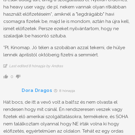
ha heavy user vagy, de pl. nekem vannak olyan ritkábban
használt előfizetéseim*, amiknél a "legdrágább" havi
csomagra fizetek be, majd le is mondom, aztán ha újra kell,
ismét előfizetek. Persze ezeket nyilvántartom, hogy ne
szaladjak be hasonló szituba.
*Pl. Kinomap. Jó télen a szobában azzal tekerni, de hülye
lennék áprilistól októberig fizetni a semmiért.
Last edited 8 hónapja by Andras
0
Dora Dragos
8 hónapja
Hát bocs, de itt a vevő volt a balf.sz és nem olvasta el
rendesen hogy mit csinál. Én rendszeresen veszek vagy
fizetek elő amerikai szolgáltatásokra, termékekre, és SOHA
nem találkoztam olyannal hogy NE írták volna ki hogy
előfizetés, egyértelműen az oldalon. Tehát ez egy ordas