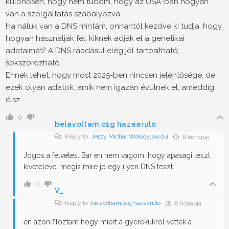
különösen, hogy nem tudom, hogy az USA-ban hogyan
van a szolgáltatás szabályozva.
Ha náluk van a DNS mintám, onnantól kezdve ki tudja, hogy
hogyan használják fel, kiknek adják el a genetikai
adataimat? A DNS ráadásul elég jól tartósítható,
sokszorozható.
Ennek lehet, hogy most 2025-ben nincsen jelentősége, de
ezek olyan adatok, amik nem igazán évülnek el, ameddig
élsz.
0
belavoltam o1g hazaarulo
Reply to
Jerzy Michał Wołodyjowski
8 hónapja
Jogos a felvetes. Bar en nem vagom, hogy apasagi teszt
kivetelevel megis mire jo egy ilyen DNS teszt.
0
V_
Reply to
belavoltam o1g hazaarulo
8 hónapja
en azon filoztam hogy miert a gyerekukrol vettek a