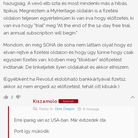
hazugság. A vevő elb.szta és most mindenki más a hibás,
tipikus. Megnéztem a MyHeritage oldalán is a fizetési
oldalon teljesen egyértelműen ki van írva hogy előfizetés, ki
van írva hogy "trial" meg "At the end of the 14-day free trial,
an annual subscription will begin."
Mondom, én még SOHA de soha nem láttam olyat hogy ez
elvan rejtve a fizetési oldalon és hogy úgy tűnne hogy csak
egyszeri fizetés van, közben meg "titokban" előfizetést
indítanak. De linkeljetek ilyen oldalakat és akkor elhiszem.
(Egyébként ha Revolut eldobható bankkártyával fizetsz,
akkor az nem engedi az előfizetést, tehát ott kibukik.)
2
Kiszamolo
Szerző
Reply to
Dora Dragos
8 hónapja
Erre iparág van az USA-ban. Már évtizedek óta.
Pont így működik.