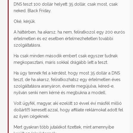
DNS teszt 100 dollár helyett 35 dollár, csak most, csak
neked. Black Friday.
Oké, kérjük.
A háttérben, ha akarsz, ha nem, feliratkozol egy 200 eurós
értelmetlen és ez esetben értelmezhetetlen további
szolgáltatásra.
Ha csak minden második embert csak egyszer tudnak
megkopasztani, máris sokkal drágább lett a teszt.
Ha úgy tennék fel a kérdést, hogy most 35 dollár a DNS
teszt, de ha akarsz, feliratkozhatsz egy értelmetlen éves
szolgáltatásra aranyáron, évente megújulva, kéred-e,
nyilván senki nem kérné és megbukna a modell.
Volt ügyfél, magyar, aki ezelőtt 10 évvel évi másfél millió
dollárt(!!) keresett azzal, hogy affiliate reklámokat adott fel
az ilyen cégeknek.
Mert gyakran több jutalékot fizettek, mint amennyibe