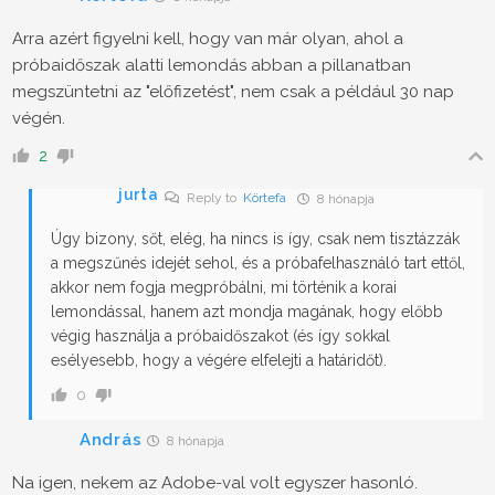
Arra azért figyelni kell, hogy van már olyan, ahol a
próbaidőszak alatti lemondás abban a pillanatban
megszüntetni az "előfizetést", nem csak a például 30 nap
végén.
2
jurta
Reply to
Körtefa
8 hónapja
Úgy bizony, sőt, elég, ha nincs is így, csak nem tisztázzák
a megszűnés idejét sehol, és a próbafelhasználó tart ettől,
akkor nem fogja megpróbálni, mi történik a korai
lemondással, hanem azt mondja magának, hogy előbb
végig használja a próbaidőszakot (és így sokkal
esélyesebb, hogy a végére elfelejti a határidőt).
0
András
8 hónapja
Na igen, nekem az Adobe-val volt egyszer hasonló.