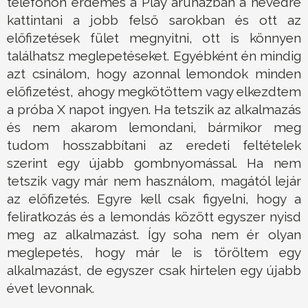
telefonon érdemes a Play áruházban a nevedre
kattintani a jobb felső sarokban és ott az
előfizetések fület megnyitni, ott is könnyen
találhatsz meglepetéseket. Egyébként én mindig
azt csinálom, hogy azonnal lemondok minden
előfizetést, ahogy megkötöttem vagy elkezdtem
a próba X napot ingyen. Ha tetszik az alkalmazás
és nem akarom lemondani, bármikor meg
tudom hosszabbítani az eredeti feltételek
szerint egy újabb gombnyomással. Ha nem
tetszik vagy már nem használom, magától lejár
az előfizetés. Egyre kell csak figyelni, hogy a
feliratkozás és a lemondás között egyszer nyisd
meg az alkalmazást. Így soha nem ér olyan
meglepetés, hogy már le is töröltem egy
alkalmazást, de egyszer csak hirtelen egy újabb
évet levonnak.