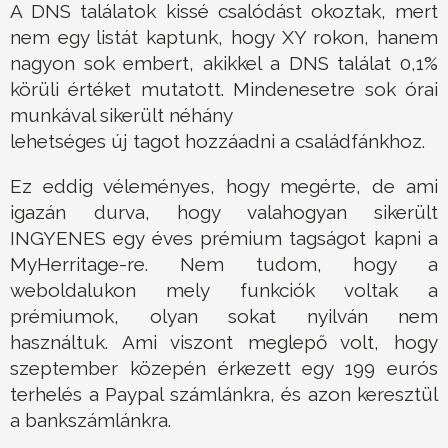
A DNS találatok kissé csalódást okoztak, mert
nem egy listát kaptunk, hogy XY rokon, hanem
nagyon sok embert, akikkel a DNS találat 0,1%
körüli értéket mutatott. Mindenesetre sok órai
munkával sikerült néhány
lehetséges új tagot hozzáadni a családfánkhoz.
Ez eddig véleményes, hogy megérte, de ami
igazán durva, hogy valahogyan sikerült
INGYENES egy éves prémium tagságot kapni a
MyHerritage-re. Nem tudom, hogy a
weboldalukon mely funkciók voltak a
prémiumok, olyan sokat nyilván nem
használtuk. Ami viszont meglepő volt, hogy
szeptember közepén érkezett egy 199 eurós
terhelés a Paypal számlánkra, és azon keresztül
a bankszámlánkra.