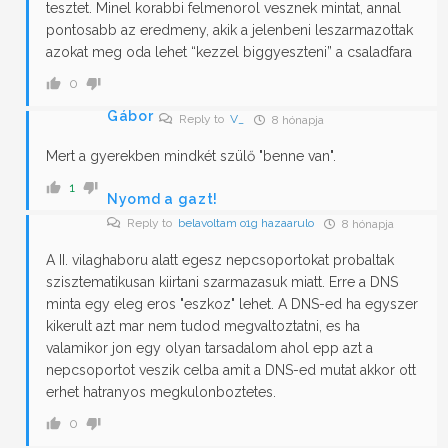
tesztet. Minel korabbi felmenorol vesznek mintat, annal
pontosabb az eredmeny, akik a jelenbeni leszarmazottak
azokat meg oda lehet “kezzel biggyeszteni” a csaladfara
0
Gábor
Reply to
V_
8 hónapja
Mert a gyerekben mindkét szülő "benne van".
1
Nyomd a gazt!
Reply to
belavoltam o1g hazaarulo
8 hónapja
A II. vilaghaboru alatt egesz nepcsoportokat probaltak
szisztematikusan kiirtani szarmazasuk miatt. Erre a DNS
minta egy eleg eros "eszkoz" lehet. A DNS-ed ha egyszer
kikerult azt mar nem tudod megvaltoztatni, es ha
valamikor jon egy olyan tarsadalom ahol epp azt a
nepcsoportot veszik celba amit a DNS-ed mutat akkor ott
erhet hatranyos megkulonboztetes.
0