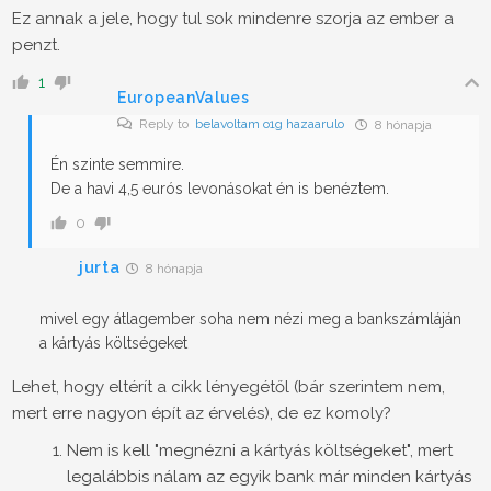
Ez annak a jele, hogy tul sok mindenre szorja az ember a
penzt.
1
EuropeanValues
Reply to
belavoltam o1g hazaarulo
8 hónapja
Én szinte semmire.
De a havi 4,5 eurós levonásokat én is benéztem.
0
jurta
8 hónapja
mivel egy átlagember soha nem nézi meg a bankszámláján
a kártyás költségeket
Lehet, hogy eltérít a cikk lényegétől (bár szerintem nem,
mert erre nagyon épít az érvelés), de ez komoly?
Nem is kell "megnézni a kártyás költségeket", mert
legalábbis nálam az egyik bank már minden kártyás