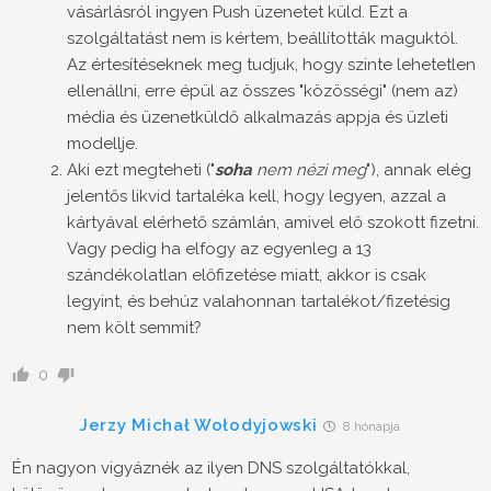
vásárlásról ingyen Push üzenetet küld. Ezt a
szolgáltatást nem is kértem, beállították maguktól.
Az értesítéseknek meg tudjuk, hogy szinte lehetetlen
ellenállni, erre épül az összes "közösségi" (nem az)
média és üzenetküldő alkalmazás appja és üzleti
modellje.
Aki ezt megteheti ("
soha
nem nézi meg
"), annak elég
jelentős likvid tartaléka kell, hogy legyen, azzal a
kártyával elérhető számlán, amivel elő szokott fizetni.
Vagy pedig ha elfogy az egyenleg a 13
szándékolatlan előfizetése miatt, akkor is csak
legyint, és behúz valahonnan tartalékot/fizetésig
nem költ semmit?
0
Jerzy Michał Wołodyjowski
8 hónapja
Én nagyon vigyáznék az ilyen DNS szolgáltatókkal,