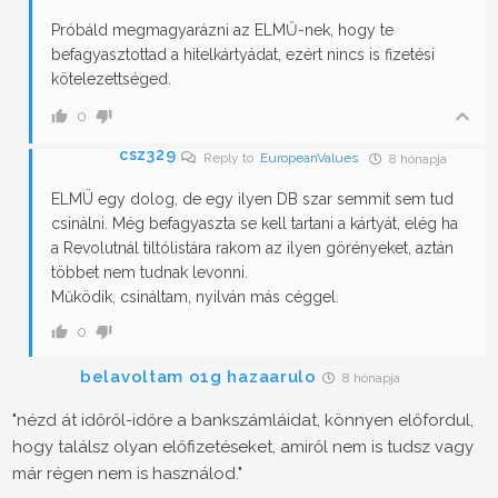
Próbáld megmagyarázni az ELMŰ-nek, hogy te
befagyasztottad a hitelkártyádat, ezért nincs is fizetési
kötelezettséged.
0
csz329
Reply to
EuropeanValues
8 hónapja
ELMÜ egy dolog, de egy ilyen DB szar semmit sem tud
csinálni. Még befagyaszta se kell tartani a kártyát, elég ha
a Revolutnál tiltólistára rakom az ilyen görényeket, aztán
többet nem tudnak levonni.
Működik, csináltam, nyilván más céggel.
0
belavoltam o1g hazaarulo
8 hónapja
"nézd át időről-időre a bankszámláidat, könnyen előfordul,
hogy találsz olyan előfizetéseket, amiről nem is tudsz vagy
már régen nem is használod."