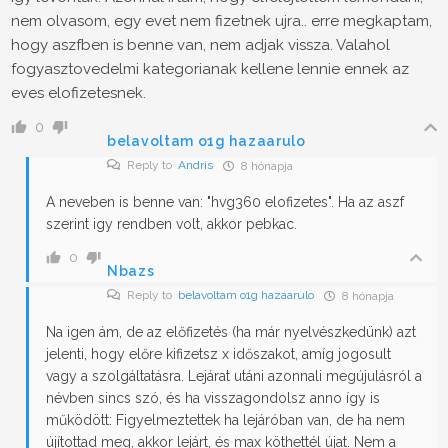
nem olvasom, egy evet nem fizetnek ujra.. erre megkaptam,
hogy aszfben is benne van, nem adjak vissza. Valahol
fogyasztovedelmi kategorianak kellene lennie ennek az
eves elofizetesnek.
0
belavoltam o1g hazaarulo
Reply to
Andris
8 hónapja
A neveben is benne van: "hvg360 elofizetes". Ha az aszf
szerint igy rendben volt, akkor pebkac.
0
Nbazs
Reply to
belavoltam o1g hazaarulo
8 hónapja
Na igen ám, de az előfizetés (ha már nyelvészkedünk) azt
jelenti, hogy előre kifizetsz x időszakot, amíg jogosult
vagy a szolgáltatásra. Lejárat utáni azonnali megújulásról a
névben sincs szó, és ha visszagondolsz anno így is
működött: Figyelmeztettek ha lejáróban van, de ha nem
újítottad meg, akkor lejárt, és max köthettél újat. Nem a