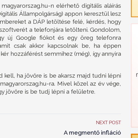
magyarorszag.hu-n elérhető digitális aláírás
igitális Állampolgárság) appon keresztül lesz
 embereket a DÁP letöltése felé, kérdés, hogy
zoftverét a telefonjára letölteni. Gondolom,
y új Google fiókot és egy öreg telefonra
 amit csak akkor kapcsolnak be, ha éppen
m kér hozzáférést semmihez (még), így annyira
kell, ha jövőre is be akarsz majd tudni lépni
magyarorszag.hu-ra. Mivel közel az év vége,
y jövőre is be tudj lépni a felületre.
NEXT POST
A megmentő infláció