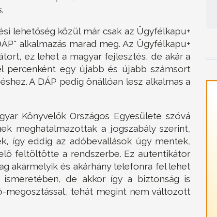
.
ési lehetőség közül már csak az Ügyfélkapu+
 "DÁP" alkalmazás marad meg. Az Ügyfélkapu+
kátort, ez lehet a magyar fejlesztés, de akár a
l percenként egy újabb és újabb számsort
épéshez. A DÁP pedig önállóan lesz alkalmas a
gyar Könyvelők Országos Egyesülete szóvá
nek meghatalmazottak a jogszabály szerint,
, így eddig az adóbevallások úgy mentek,
lő feltöltötte a rendszerbe. Ez autentikátor
lag akármelyik és akárhány telefonra fel lehet
d ismeretében, de akkor így a biztonság is
zó-megosztással, tehát megint nem változott