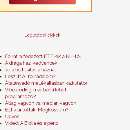
Legutóbbi cikkek
Forintra fedezett ETF-ek a KH-tól
A drága házi kedvencek
Jó a biztosítás a háznál
Lesz itt AI forradalom?
Átalányadó mellékállásban kalkulátor
Vibe coding: már bárki lehet
programozó?
Átlag vagyon vs. medián vagyon
Ezt ajánlották. Megkössem?
Ügyes!
Videó: A Biblia és a pénz