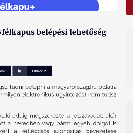
félkapus belépési lehetőség
mail
Linkedin
sz tudni belépni a magyarorszag.hu oldalra
emmilyen elektronikus ügyintézést nem tudsz
alaki eddig megszerezte a jelszavadat, akár
tett a nevedben vagy bármi egyéb dolgot is
zért a kétlépcsős azonosítás bevezetése