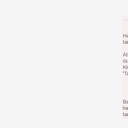
Ha
tá
Át
01
Ki
"T
Ba
ha
ta