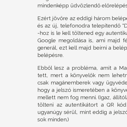
mindenképp üdvözlendő előrelépés
Ezért jövőre az eddigi három belép
és az új, telefonodra telepítendő
-hoz is le kell töltened egy autenti
Google megoldása is, ami majd fé
generál, ezt kell majd beírni a bel
belépésre.
Ebből lesz a probléma, amit a Ma
tett, mert a könyvelők nem lehet
csak magánemberek vagy ügyvédek
hogy a jelszó ismeretében a könyve
mellett nem fog menni. (Igaz, állító
tölteni az autentikátort a QR kó
ugyanúgy sérül, mint eddig a jels
sok minden.)