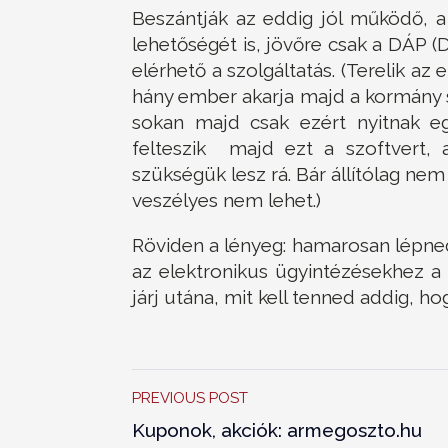
Beszántják az eddig jól működő, a 
lehetőségét is, jövőre csak a DÁP (D
elérhető a szolgáltatás. (Terelik az
hány ember akarja majd a kormány s
sokan majd csak ezért nyitnak eg
felteszik majd ezt a szoftvert,
szükségük lesz rá. Bár állítólag ne
veszélyes nem lehet.)
Röviden a lényeg: hamarosan lépned 
az elektronikus ügyintézésekhez a 
járj utána, mit kell tenned addig, hog
PREVIOUS POST
Kuponok, akciók: armegoszto.hu