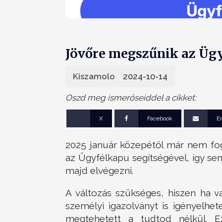
Jövőre megszűnik az Ügy
Kiszamolo
2024-10-14
Oszd meg ismerőseiddel a cikket:
X
Facebook
E
2025 január közepétől már nem fog
az Ügyfélkapu segítségével, így s
majd elvégezni.
A változás szükséges, hiszen ha v
személyi igazolványt is igényelhe
megtehetett a tudtod nélkül. E