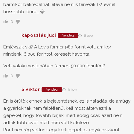
bármikor bekrepálhat, eleve nem is tervezik 1-2 évnél
hosszabb időre... 😀
0
káposztás juci
Vendég
6 éve
Emlékszik vki? A Levis farmer 980 forint volt, amikor
mindenki 6.000 forintot keresett havonta.
Vett valaki mostanában farmert 50.000 forintért?
0
S.Viktor
Vendég
6 éve
Én is örülök ennek a bejelentésnek, ez is haladás, de amúgy
a gyártóknak nem feltétlenül kell most áttervezni a
gépeket, hogy tovább bírják, mert eddig csak azért nem
adtak több évet, mert nem volt kötelező.
Pont nemrég vettünk egy kerti gépet az egyik diszkont