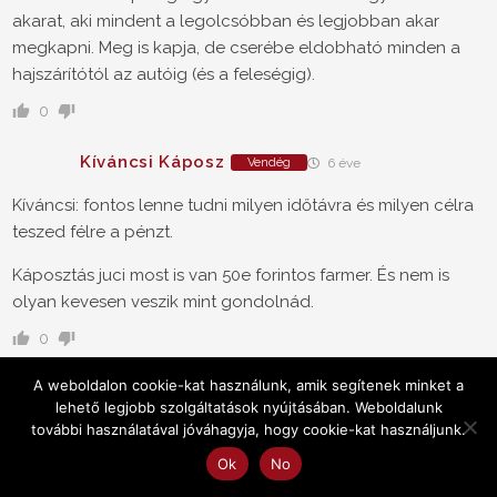
akarat, aki mindent a legolcsóbban és legjobban akar
megkapni. Meg is kapja, de cserébe eldobható minden a
hajszárítótól az autóig (és a feleségig).
0
Kíváncsi Káposz
Vendég
6 éve
Kíváncsi: fontos lenne tudni milyen időtávra és milyen célra
teszed félre a pénzt.
Káposztás juci most is van 50e forintos farmer. És nem is
olyan kevesen veszik mint gondolnád.
0
A weboldalon cookie-kat használunk, amik segítenek minket a
Mindegy
Vendég
6 éve
lehető legjobb szolgáltatások nyújtásában. Weboldalunk
további használatával jóváhagyja, hogy cookie-kat használjunk.
Ez részben jó, részben meg nem. A kereskedő be fogja
árazni a plusz jótállást. Másrészt meg a műszaki cikkek
Ok
No
jellemzően a használatbavételt követően szinte azonnal