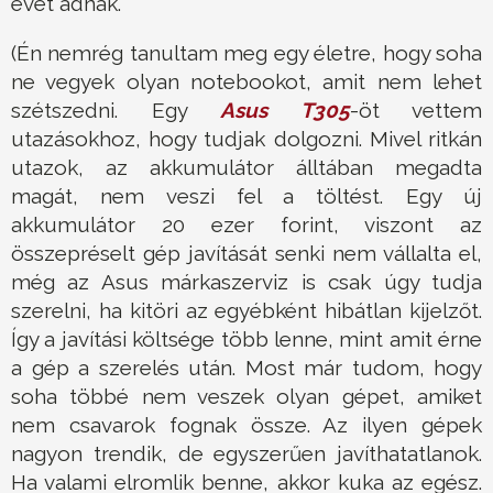
évet adnak.
(Én nemrég tanultam meg egy életre, hogy soha
ne vegyek olyan notebookot, amit nem lehet
szétszedni. Egy
Asus T305
-öt vettem
utazásokhoz, hogy tudjak dolgozni. Mivel ritkán
utazok, az akkumulátor álltában megadta
magát, nem veszi fel a töltést. Egy új
akkumulátor 20 ezer forint, viszont az
összepréselt gép javítását senki nem vállalta el,
még az Asus márkaszerviz is csak úgy tudja
szerelni, ha kitöri az egyébként hibátlan kijelzőt.
Így a javítási költsége több lenne, mint amit érne
a gép a szerelés után. Most már tudom, hogy
soha többé nem veszek olyan gépet, amiket
nem csavarok fognak össze. Az ilyen gépek
nagyon trendik, de egyszerűen javíthatatlanok.
Ha valami elromlik benne, akkor kuka az egész.