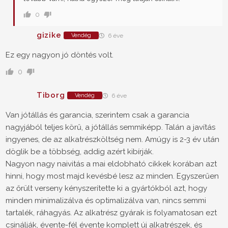
0
gizike
Vendég
6 éve
Ez egy nagyon jó döntés volt.
0
Tiborg
Vendég
6 éve
Van jótállás és garancia, szerintem csak a garancia
nagyjából teljes körű, a jótállás semmiképp. Talán a javítás
ingyenes, de az alkatrészköltség nem. Amúgy is 2-3 év után
döglik be a többség, addig azért kibírják.
Nagyon nagy naivitás a mai eldobható cikkek korában azt
hinni, hogy most majd kevésbé lesz az minden. Egyszerűen
az őrült verseny kényszerítette ki a gyártókból azt, hogy
minden minimalizálva és optimalizálva van, nincs semmi
tartalék, ráhagyás. Az alkatrész gyárak is folyamatosan ezt
csinálják, évente-fél évente komplett új alkatrészek, és