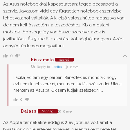
Az Asus notebookkal kapcsolatban: téged becsapott a
szervíz. Javaslom vidd egy független notebook szervízbe,
lehet valahol vállalják. A kijelző valószínűleg ragasztva van,
de nem kell összetörni a leszedéshez. Kb a mostani
mobilok többsége így van össze szerelve, azok is
javíthatóak. És 5-10e Ft + aksi ára költségből megvan. Azért
annyiért érdemes megjavítani.
0
Kiszamolo
Szerző
Reply to
Lacika
6 éve
Lacika, voltam egy párban. Ránéztek és mondták, hogy
ezt nem lehet szerelni, mert nem tudják szétszedni. Utána
mentem az Asusba. Ők sem tudják szétszedni....
0
Balazs
Vendég
6 éve
Az Apple termékekre eddig is 2 év jótállás volt amit a
hivatalos Apple értékesítőhelyek garanciaként kezeltek