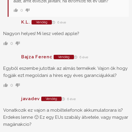
alatt, amit elviszel javítani, ha elromlott fél év után?
0
K.L.
Vendég
6 éve
Nagyon helyes! Mi lesz veled apple?
0
Bajza Ferenc
Vendég
6 éve
Egyből eszembe jutottak az almás termékek. Vajon ők hogy
fogják ezt megoldani a híres egy éves garanciájukkal?
0
javadev
Vendég
6 éve
Vonatkozik ez vajon a mobiltelefonok akkumulatorara is?
Erdekes lenne 🙂 Ez egy EUs szabäly ätvetele, vagy magyar
magänakcio?