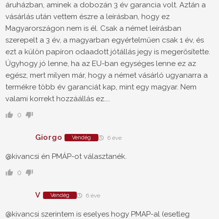
áruházban, aminek a dobozán 3 év garancia volt. Aztán a
vásárlás után vettem észre a leírásban, hogy ez
Magyarországon nem is él. Csak a német leírásban
szerepelt a 3 év, a magyarban egyértelműen csak 1 év, és
ezt a külön papíron odaadott jótállás jegy is megerősítette.
Úgyhogy jó lenne, ha az EU-ban egységes lenne ez az
egész, mert milyen már, hogy a német vásárló ugyanarra a
termékre több év garanciát kap, mint egy magyar. Nem
valami korrekt hozzáállás ez....
0
Giorgo
Vendég
6 éve
@kivancsi én PMÁP-ot választanék.
0
V
Vendég
6 éve
@kivancsi szerintem is eselyes hogy PMAP-al (esetleg