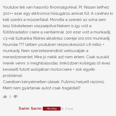
Youtube teli van hasonló finomságokkal. Pl. Nissan liefhez
300++ ezer egy elktromos hősugárzú amivel fűt. A csréhez ki
kell szedni a műszerfalat. Mondta a szerelő az soha sem
lesz tökéletesen visszaépítve.Nekem is így volt a
fűtőtőradiátor csere a xantiámnál. 100 ezer volt a munkadíj.
c3-nál tűzkarika filléres alkatrész cseréje 100.000 munkadíj.
Hyundai ??? láttam youtuben részecskeszűrő 1.8 millió +
munkadíj. Nem szerzetesrendből verbuválják a
menedzsmentet. Mire jó nekik azt nem értem. Csak suzukit
merek venni. 0 meghibásodás. (miközben kollégas öt éves
kevesett futott autójában motorcsere + sok egyéb
probléma)
Cserében kényelmetlen ülések. Futómű helyett rázómű.
Miért nem gyártanak autót csak tragédiát?
0
Swim Swim
Vendég
6 éve