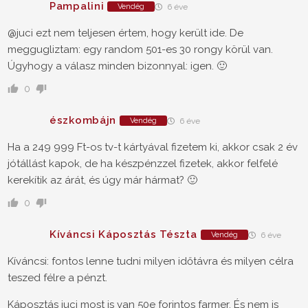
Pampalini
Vendég
6 éve
@juci ezt nem teljesen értem, hogy került ide. De
meggugliztam: egy random 501-es 30 rongy körül van.
Úgyhogy a válasz minden bizonnyal: igen. 🙂
0
észkombájn
Vendég
6 éve
Ha a 249 999 Ft-os tv-t kártyával fizetem ki, akkor csak 2 év
jótállást kapok, de ha készpénzzel fizetek, akkor felfelé
kerekítik az árát, és úgy már hármat? 🙂
0
Kíváncsi Káposztás Tészta
Vendég
6 éve
Kíváncsi: fontos lenne tudni milyen időtávra és milyen célra
teszed félre a pénzt.
Káposztás juci most is van 50e forintos farmer. És nem is