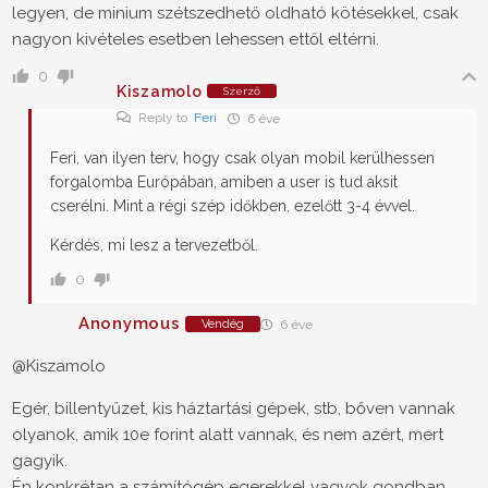
legyen, de minium szétszedhető oldható kötésekkel, csak
nagyon kivételes esetben lehessen ettől eltérni.
0
Kiszamolo
Szerző
Reply to
Feri
6 éve
Feri, van ilyen terv, hogy csak olyan mobil kerülhessen
forgalomba Európában, amiben a user is tud aksit
cserélni. Mint a régi szép időkben, ezelőtt 3-4 évvel.
Kérdés, mi lesz a tervezetből.
0
Anonymous
Vendég
6 éve
@Kiszamolo
Egér, billentyűzet, kis háztartási gépek, stb, bőven vannak
olyanok, amik 10e forint alatt vannak, és nem azért, mert
gagyik.
Én konkrétan a számítógép egerekkel vagyok gondban,