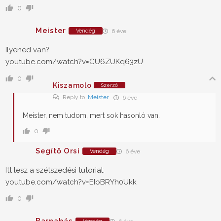
0
Meister
Vendég
6 éve
Ilyened van?
youtube.com/watch?v=CU6ZUKq63zU
0
Kiszamolo
Szerző
Reply to
Meister
6 éve
Meister, nem tudom, mert sok hasonló van.
0
Segítő Orsi
Vendég
6 éve
Itt lesz a szétszedési tutorial:
youtube.com/watch?v=EIoBRYh0Ukk
0