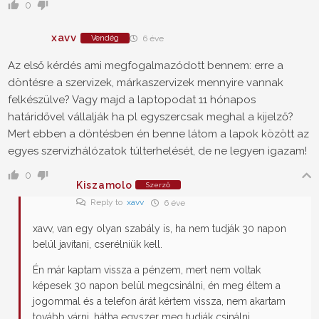
0
xavv
Vendég
6 éve
Az első kérdés ami megfogalmazódott bennem: erre a
döntésre a szervizek, márkaszervizek mennyire vannak
felkészülve? Vagy majd a laptopodat 11 hónapos
határidővel vállalják ha pl egyszercsak meghal a kijelző?
Mert ebben a döntésben én benne látom a lapok között az
egyes szervizhálózatok túlterhelését, de ne legyen igazam!
0
Kiszamolo
Szerző
Reply to
xavv
6 éve
xavv, van egy olyan szabály is, ha nem tudják 30 napon
belül javítani, cserélniük kell.
Én már kaptam vissza a pénzem, mert nem voltak
képesek 30 napon belül megcsinálni, én meg éltem a
jogommal és a telefon árát kértem vissza, nem akartam
tovább várni, hátha egyszer meg tudják csinálni.