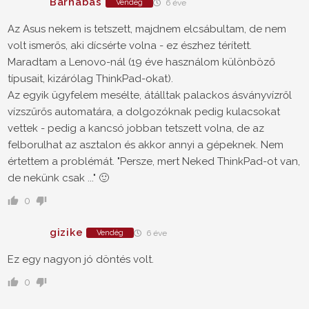
Barnabás
Vendég
6 éve
Az Asus nekem is tetszett, majdnem elcsábultam, de nem
volt ismerős, aki dícsérte volna - ez észhez térített.
Maradtam a Lenovo-nál (19 éve használom különböző
típusait, kizárólag ThinkPad-okat).
Az egyik ügyfelem mesélte, átálltak palackos ásványvízről
vízszűrős automatára, a dolgozóknak pedig kulacsokat
vettek - pedig a kancsó jobban tetszett volna, de az
felborulhat az asztalon és akkor annyi a gépeknek. Nem
értettem a problémát. "Persze, mert Neked ThinkPad-ot van,
de nekünk csak ..." 🙂
0
gizike
Vendég
6 éve
Ez egy nagyon jó döntés volt.
0