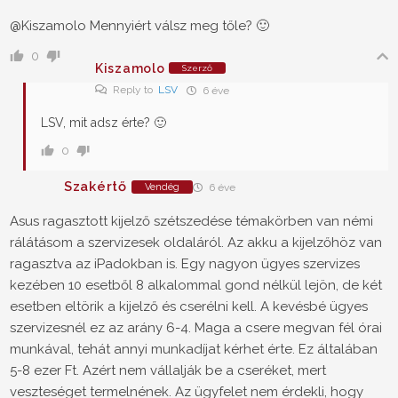
@Kiszamolo
Mennyiért válsz meg tőle? 🙂
0
Kiszamolo
Szerző
Reply to
LSV
6 éve
LSV, mit adsz érte? 🙂
0
Szakértő
Vendég
6 éve
Asus ragasztott kijelző szétszedése témakörben van némi
rálátásom a szervizesek oldaláról. Az akku a kijelzőhöz van
ragasztva az iPadokban is. Egy nagyon ügyes szervizes
kezében 10 esetből 8 alkalommal gond nélkül lejön, de két
esetben eltörik a kijelző és cserélni kell. A kevésbé ügyes
szervizesnél ez az arány 6-4. Maga a csere megvan fél órai
munkával, tehát annyi munkadíjat kérhet érte. Ez általában
5-8 ezer Ft. Azért nem vállalják be a cseréket, mert
veszteséget termelnének. Az ügyfelet nem érdekli, hogy