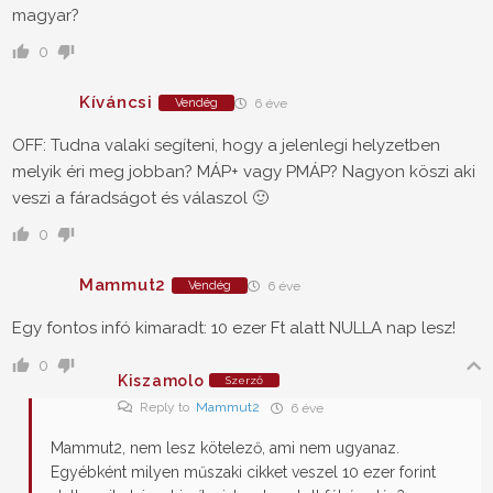
magyar?
0
Kíváncsi
Vendég
6 éve
OFF: Tudna valaki segíteni, hogy a jelenlegi helyzetben
melyik éri meg jobban? MÁP+ vagy PMÁP? Nagyon köszi aki
veszi a fáradságot és válaszol 🙂
0
Mammut2
Vendég
6 éve
Egy fontos infó kimaradt: 10 ezer Ft alatt NULLA nap lesz!
0
Kiszamolo
Szerző
Reply to
Mammut2
6 éve
Mammut2, nem lesz kötelező, ami nem ugyanaz.
Egyébként milyen műszaki cikket veszel 10 ezer forint