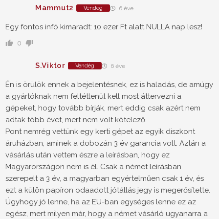
Mammut2
Vendég
6 éve
Egy fontos infó kimaradt: 10 ezer Ft alatt NULLA nap lesz!
0
S.Viktor
Vendég
6 éve
Én is örülök ennek a bejelentésnek, ez is haladás, de amúgy
a gyártóknak nem feltétlenül kell most áttervezni a
gépeket, hogy tovább bírják, mert eddig csak azért nem
adtak több évet, mert nem volt kötelező.
Pont nemrég vettünk egy kerti gépet az egyik diszkont
áruházban, aminek a dobozán 3 év garancia volt. Aztán a
vásárlás után vettem észre a leírásban, hogy ez
Magyarországon nem is él. Csak a német leírásban
szerepelt a 3 év, a magyarban egyértelműen csak 1 év, és
ezt a külön papíron odaadott jótállás jegy is megerősítette.
Úgyhogy jó lenne, ha az EU-ban egységes lenne ez az
egész, mert milyen már, hogy a német vásárló ugyanarra a