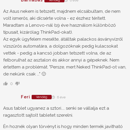
Barnabás
Vendég
6 éve
Az Asus nekem is tetszett, majdnem elcsábultam, de nem
volt ismerős, aki dícsérte volna - ez észhez térített.
Maradtam a Lenovo-nál (19 éve használom különböző
típusait, kizárólag ThinkPad-okat).
Az egyik ügyfelem mesélte, átálltak palackos ásványvízről
vízszűrős automatára, a dolgozóknak pedig kulacsokat
vettek - pedig a kancsó jobban tetszett volna, de az
felborulhat az asztalon és akkor annyi a gépeknek. Nem
értettem a problémát. "Persze, mert Neked ThinkPad-ot van,
de nekünk csak ..." 🙂
0
Feri
Vendég
6 éve
Asus tablet ugyanez a sztori.... senki se vállalja ezt a
ragasztott sajtolt tabletet szerelni.
Én hoznék olyan törvényt is hogy minden termék javítható