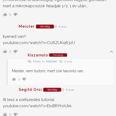
mert a mikrokapcsolók feladják 1/2, 1 év után...
0
Meister
Vendég
6 éve
Ilyened van?
youtube.com/watch?v=CU6ZUKq63zU
0
Kiszamolo
Vendég
Reply to
Meister
6 éve
Meister, nem tudom, mert sok hasonló van.
0
Segítő Orsi
Vendég
6 éve
Itt lesz a szétszedési tutorial:
youtube.com/watch?v=EIoBRYh0Ukk
0