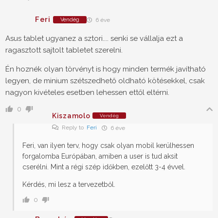
Feri
Vendég
6 éve
Asus tablet ugyanez a sztori.... senki se vállalja ezt a
ragasztott sajtolt tabletet szerelni.
Én hoznék olyan törvényt is hogy minden termék javítható
legyen, de minium szétszedhető oldható kötésekkel, csak
nagyon kivételes esetben lehessen ettől eltérni.
0
Kiszamolo
Vendég
Reply to
Feri
6 éve
Feri, van ilyen terv, hogy csak olyan mobil kerülhessen
forgalomba Európában, amiben a user is tud aksit
cserélni. Mint a régi szép időkben, ezelőtt 3-4 évvel.
Kérdés, mi lesz a tervezetből.
0