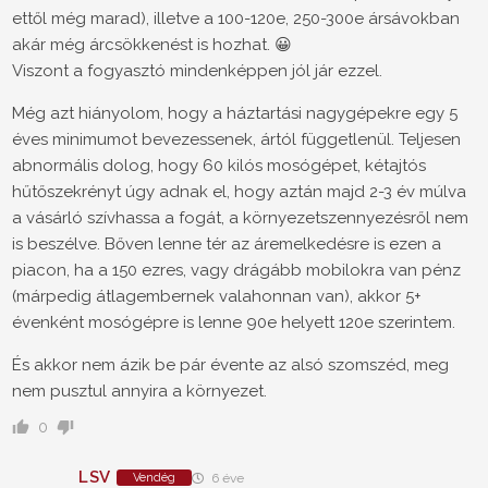
ettől még marad), illetve a 100-120e, 250-300e ársávokban
akár még árcsökkenést is hozhat. 😀
Viszont a fogyasztó mindenképpen jól jár ezzel.
Még azt hiányolom, hogy a háztartási nagygépekre egy 5
éves minimumot bevezessenek, ártól függetlenül. Teljesen
abnormális dolog, hogy 60 kilós mosógépet, kétajtós
hűtőszekrényt úgy adnak el, hogy aztán majd 2-3 év múlva
a vásárló szívhassa a fogát, a környezetszennyezésről nem
is beszélve. Bőven lenne tér az áremelkedésre is ezen a
piacon, ha a 150 ezres, vagy drágább mobilokra van pénz
(márpedig átlagembernek valahonnan van), akkor 5+
évenként mosógépre is lenne 90e helyett 120e szerintem.
És akkor nem ázik be pár évente az alsó szomszéd, meg
nem pusztul annyira a környezet.
0
LSV
Vendég
6 éve