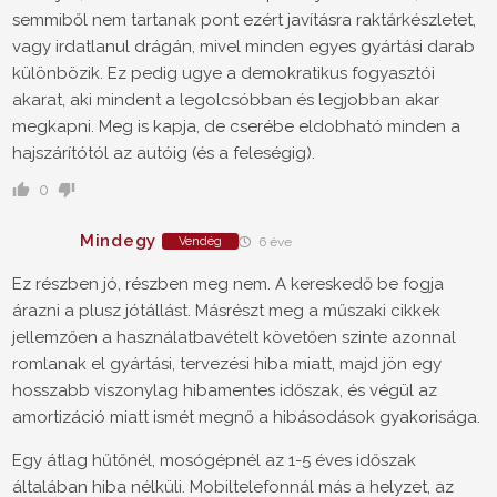
semmiből nem tartanak pont ezért javításra raktárkészletet,
vagy irdatlanul drágán, mivel minden egyes gyártási darab
különbözik. Ez pedig ugye a demokratikus fogyasztói
akarat, aki mindent a legolcsóbban és legjobban akar
megkapni. Meg is kapja, de cserébe eldobható minden a
hajszárítótól az autóig (és a feleségig).
0
Mindegy
Vendég
6 éve
Ez részben jó, részben meg nem. A kereskedő be fogja
árazni a plusz jótállást. Másrészt meg a műszaki cikkek
jellemzően a használatbavételt követően szinte azonnal
romlanak el gyártási, tervezési hiba miatt, majd jön egy
hosszabb viszonylag hibamentes időszak, és végül az
amortizáció miatt ismét megnő a hibásodások gyakorisága.
Egy átlag hűtőnél, mosógépnél az 1-5 éves időszak
általában hiba nélküli. Mobiltelefonnál más a helyzet, az