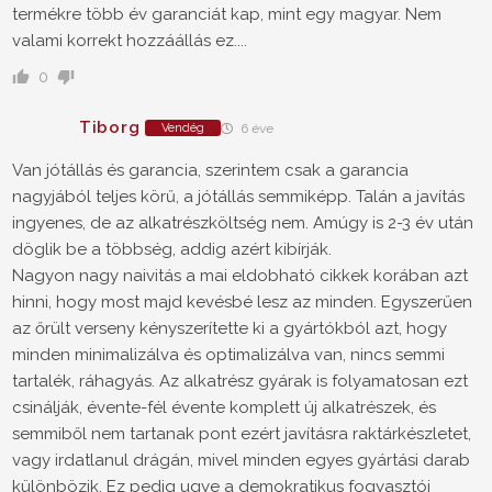
termékre több év garanciát kap, mint egy magyar. Nem
valami korrekt hozzáállás ez....
0
Tiborg
Vendég
6 éve
Van jótállás és garancia, szerintem csak a garancia
nagyjából teljes körű, a jótállás semmiképp. Talán a javítás
ingyenes, de az alkatrészköltség nem. Amúgy is 2-3 év után
döglik be a többség, addig azért kibírják.
Nagyon nagy naivitás a mai eldobható cikkek korában azt
hinni, hogy most majd kevésbé lesz az minden. Egyszerűen
az őrült verseny kényszerítette ki a gyártókból azt, hogy
minden minimalizálva és optimalizálva van, nincs semmi
tartalék, ráhagyás. Az alkatrész gyárak is folyamatosan ezt
csinálják, évente-fél évente komplett új alkatrészek, és
semmiből nem tartanak pont ezért javításra raktárkészletet,
vagy irdatlanul drágán, mivel minden egyes gyártási darab
különbözik. Ez pedig ugye a demokratikus fogyasztói