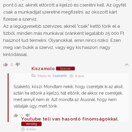
pont ő az, akinél eltörött a kijelző és cserélni kell. Az ügyfél
csak a munkadíjat szeretné megfizetni, az okozott kárt
fizesse a szerviz.
Az a legügyesebb szervizes, akinél "csak" kettő törik el a
tízből, minden más munkával óránként legalább 25 000 Ft
hasznot tud termelni. Olyanokkal, amin nincs rizikó. Ezen
meg van bukik a szerviz, vagy egy kis haszon, nagy
kínlódással.
0
Kiszamolo
Szerző
Reply to
Szakértő
6 éve
Szakértő, köszi. Mondtam nekik, hogy cseréljék ki az aksit,
aztán ha eltörik a kijelző, hát eltörik, de akkor ne cseréljék,
mert annyit nem ér. Azt mondta az Asusnál, hogy nem
vállalják úgy, mert törik.
0
Youtube teli van hasonló finomságokkal.
Vendég
6 éve