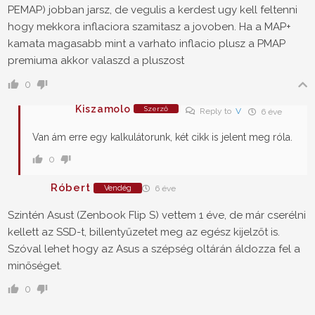
PEMAP) jobban jarsz, de vegulis a kerdest ugy kell feltenni
hogy mekkora inflaciora szamitasz a jovoben. Ha a MAP+
kamata magasabb mint a varhato inflacio plusz a PMAP
premiuma akkor valaszd a pluszost
0
Kiszamolo
Szerző
Reply to
V
6 éve
Van ám erre egy kalkulátorunk, két cikk is jelent meg róla.
0
Róbert
Vendég
6 éve
Szintén Asust (Zenbook Flip S) vettem 1 éve, de már cserélni
kellett az SSD-t, billentyűzetet meg az egész kijelzőt is.
Szóval lehet hogy az Asus a szépség oltárán áldozza fel a
minőséget.
0