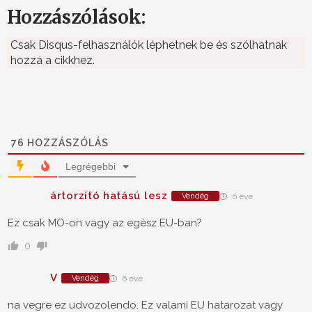
Hozzászólások:
Csak Disqus-felhasználók léphetnek be és szólhatnak
hozzá a cikkhez.
76
HOZZÁSZÓLÁS
Legrégebbi
ártorzító hatású lesz
Vendég
6 éve
Ez csak MO-on vagy az egész EU-ban?
0
V
Vendég
6 éve
na vegre ez udvozolendo. Ez valami EU hatarozat vagy