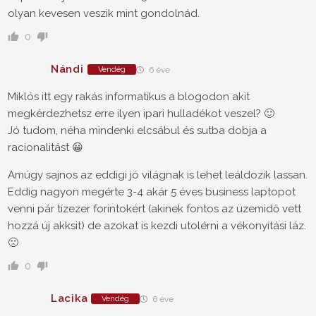
olyan kevesen veszik mint gondolnád.
0
Nándi
Vendég
6 éve
Miklós itt egy rakás informatikus a blogodon akit
megkérdezhetsz erre ilyen ipari hulladékot veszel? 🙂
Jó tudom, néha mindenki elcsábul és sutba dobja a
racionalitást 😀
Amúgy sajnos az eddigi jó világnak is lehet leáldozik lassan.
Eddig nagyon megérte 3-4 akár 5 éves business laptopot
venni pár tízezer forintokért (akinek fontos az üzemidő vett
hozzá új akksit) de azokat is kezdi utolérni a vékonyítási láz.
🙁
0
Lacika
Vendég
6 éve