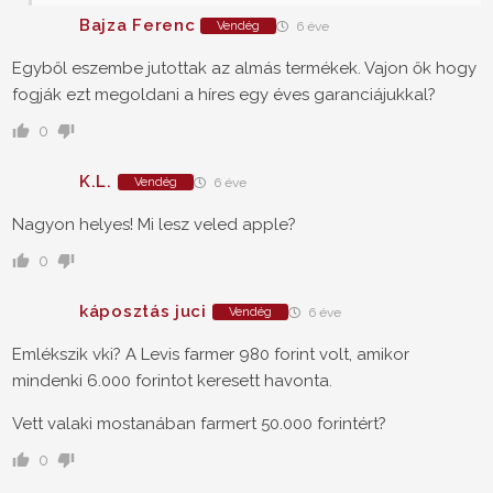
Bajza Ferenc
Vendég
6 éve
Egyből eszembe jutottak az almás termékek. Vajon ők hogy
fogják ezt megoldani a híres egy éves garanciájukkal?
0
K.L.
Vendég
6 éve
Nagyon helyes! Mi lesz veled apple?
0
káposztás juci
Vendég
6 éve
Emlékszik vki? A Levis farmer 980 forint volt, amikor
mindenki 6.000 forintot keresett havonta.
Vett valaki mostanában farmert 50.000 forintért?
0