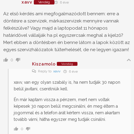
xavv
Vendég
6 éve
Az első kérdés ami megfogalmazódott bennem: erre a
döntésre a szervizek, márkaszervizek mennyire vannak
felkészülve? Vagy majd a laptopodat 11 hónapos
határidővel vállalják ha pl egyszercsak meghal a kijelző?
Mert ebben a döntésben én benne látom a lapok között az
egyes szervizhálózatok túlterhelését, de ne legyen igazam!
0
Kiszamolo
Vendég
Reply to
xavv
6 éve
xavv, van egy olyan szabály is, ha nem tudják 30 napon
belül javítani, cserélniük kell.
Én már kaptam vissza a pénzem, mert nem voltak
képesek 30 napon belül megcsinálni, én meg éltem a
jogommal és a telefon árát kértem vissza, nem akartam
tovább várni, hátha egyszer meg tudják csinálni.
0