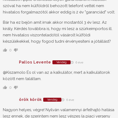
szóval ha nem külföldről behozott telefont vettél nem
hivatalos forgalmazótól akkor eddig is 2 év "garanciád" volt.
Bár ha ez bejön amit írnak akkor mostantól 3 év lesz. Az
király. Kérdés továbbra is, hogy mi lesz a szürkeimportos ill.
nem hivatalos viszonteladótól vásárolt külföldi
készülékekkel, hogy fogod tudni érvényesíteni a jótállást?
0
Pallos Levente
Vendég
6 éve
@Kiszamolo
És ol van az a kalkulátor, mert a kalkulátorok
között nem találtam.
0
örök körök
Vendég
6 éve
Nagyon helyes, végre! Nyilván valamennyi árfelhajtó hatása
lesz ennek, de szerintem nem lesz vészes (a piaci verseny