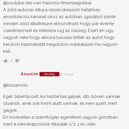
@youtube-teli-van-hasonlo-finomsagokkal
A zöld autózás átka,a részecskeszűrő hatalmas
amortizációs károkat okoz az autóban, igazából szinte
minden zöld alkatrészre elmondható hogy pár évente
cserélned kell és milliókra rúg az összeg. Ezért én úgy
vagyok vele hogy akkora luxussá tették az autót hogy
kerülöm használatát megoldom másképpen ha nagyon
kell.
0
Anonim
Vendég
6 éve
@Kiszamolo
Egér, billentyűzet, kis háztartási gépek, stb, bőven vannak
olyanok, amik 10e forint alatt vannak, és nem azért, mert
gagyik.
Én konkrétan a számítógép egerekkel vagyok gondban,
mert a mikrokapcsolók feladják 1/2, 1 év után...