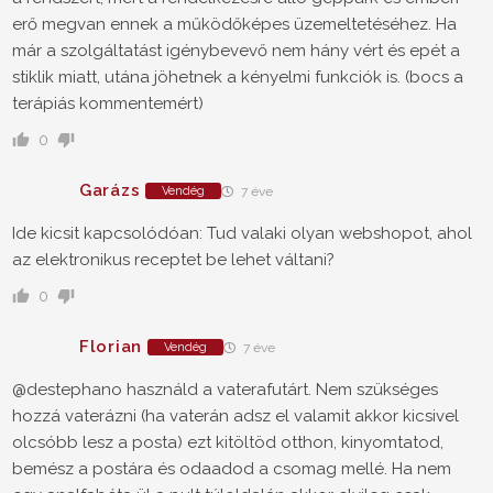
erő megvan ennek a működőképes üzemeltetéséhez. Ha
már a szolgáltatást igénybevevő nem hány vért és epét a
stiklik miatt, utána jöhetnek a kényelmi funkciók is. (bocs a
terápiás kommentemért)
0
Garázs
Vendég
7 éve
Ide kicsit kapcsolódóan: Tud valaki olyan webshopot, ahol
az elektronikus receptet be lehet váltani?
0
Florian
Vendég
7 éve
@destephano használd a vaterafutárt. Nem szükséges
hozzá vaterázni (ha vaterán adsz el valamit akkor kicsivel
olcsóbb lesz a posta) ezt kitöltöd otthon, kinyomtatod,
bemész a postára és odaadod a csomag mellé. Ha nem