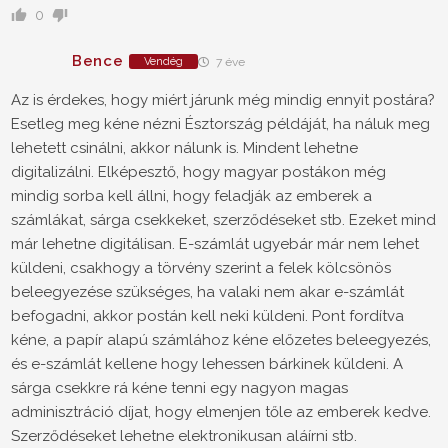
0
Bence
Vendég
7 éve
Az is érdekes, hogy miért járunk még mindig ennyit postára?
Esetleg meg kéne nézni Észtország példáját, ha náluk meg
lehetett csinálni, akkor nálunk is. Mindent lehetne
digitalizálni. Elképesztő, hogy magyar postákon még
mindig sorba kell állni, hogy feladják az emberek a
számlákat, sárga csekkeket, szerződéseket stb. Ezeket mind
már lehetne digitálisan. E-számlát ugyebár már nem lehet
küldeni, csakhogy a törvény szerint a felek kölcsönös
beleegyezése szükséges, ha valaki nem akar e-számlát
befogadni, akkor postán kell neki küldeni. Pont fordítva
kéne, a papír alapú számlához kéne előzetes beleegyezés,
és e-számlát kellene hogy lehessen bárkinek küldeni. A
sárga csekkre rá kéne tenni egy nagyon magas
adminisztráció díjat, hogy elmenjen tőle az emberek kedve.
Szerződéseket lehetne elektronikusan aláírni stb.