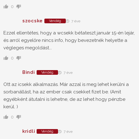
0
szocske
Vendég
7 éve
Ezzel ellentétes, hogy a wcsekk bétateszt január 15-én lejár,
és arról egyelőre nincs info, hogy bevezetnék helyette a
végleges megoldást...
0
Bindi
Vendég
7 éve
Ott az icsekk alkalmazás. Már azzal is meg lehet kerülni a
sorbanállást, ha az ember csak csekket fizet be. (Amit
egyébként átutalni is lehetne, de az lehet hogy pénzbe
kerül. )
0
kridli
Vendég
7 éve