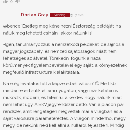
0
Dorian Gray
Vendég
7 éve
@bence 'Esetleg meg kéne nézni Észtország példáját, ha
náluk meg lehetett csinálni, akkor nálunk is"
-Igen, tanulmányozzuk a nemzetközi példákat, de sajnos a
magyar jogszabályi és nemzeti sajátosságok miatt nem
lehetséges az átvétel. Törekedni fogunk a hazai
körülmények figyelembevételével egy saját, a környezetnek
megfelelő infrastruktúra kialakítására.
Na elég hivatalos lett a képzeletbeli válasz? 🙂 Mert kb
mindenre ezt sütik el, ami nyugaton, vagy már keleten is
működik, modern, és felemrul a kérdés, hogy nálunk miért
nem lehet úgy. A BKV jegyrendszer dettó. Van a piacon pár
rendszer, amit rengetegen megvettek már a világban és a
saját varosukra paramétereztek. A világon mindenhol megy
megy, de nekünk neki kell állni a nulláról fejleszteni. Mindig