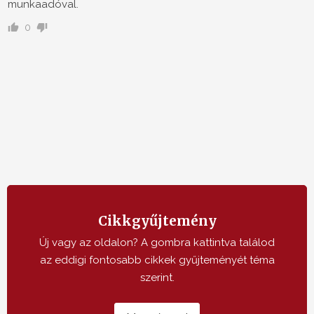
munkaadóval.
0
Cikkgyűjtemény
Új vagy az oldalon? A gombra kattintva találod
az eddigi fontosabb cikkek gyűjteményét téma
szerint.