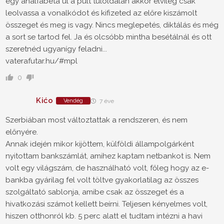
egy analfabéta ül a pult túloldalán akkor elvileg csak
leolvassa a vonalkódot és kifizeted az előre kiszámolt
összeget és meg is vagy. Nincs meglepetés, diktálás és még
a sort se tartod fel. Ja és olcsóbb mintha besétálnál és ott
szeretnéd ugyanígy feladni...
vaterafutar.hu/#mpl
0
Kićo
Vendég
7 éve
Szerbiában most változtattak a rendszeren, és nem
előnyére.
Annak idején mikor kijöttem, külföldi állampolgárként
nyitottam bankszámlát, amihez kaptam netbankot is. Nem
volt egy világszám, de használható volt, főleg hogy az e-
bankba gyárilag fel volt töltve gyakorlatilag az összes
szolgáltató sablonja, amibe csak az összeget és a
hivatkozási számot kellett beírni. Teljesen kényelmes volt,
hiszen otthonról kb. 5 perc alatt el tudtam intézni a havi