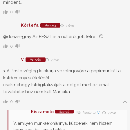
mindent...
0
Körtefa
Vendég
7 éve
@dorian-gray Az EESZT is a nulláról jött létre... 🙂
0
V
Vendég
7 éve
> A Posta végleg ki akarja vezetni jövőre a papírmunkát a
küldemények életéből
csak nehogy tuldigitalizaljak a dolgot mert az email
tovabbitashoz nem kell Mancika
0
Kiszamolo
Szerző
Reply to
V
7 éve
V, amilyen munkaerőhiánnyal küzdenek, nem hiszem,
hogy nagy baj lenne belőle.