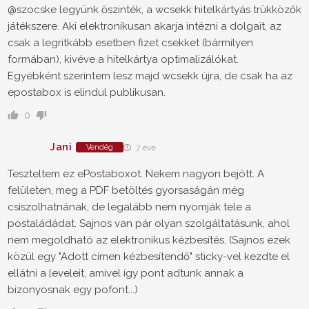
@szocske legyünk őszinték, a wcsekk hitelkártyás trükközők
játékszere. Aki elektronikusan akarja intézni a dolgait, az
csak a legritkább esetben fizet csekket (bármilyen
formában), kivéve a hitelkártya optimalizálókat.
Egyébként szerintem lesz majd wcsekk újra, de csak ha az
epostabox is elindul publikusan.
0
Jani
Vendég
7 éve
Teszteltem ez ePostaboxot. Nekem nagyon bejött. A
felületen, meg a PDF betöltés gyorsaságán még
csiszolhatnának, de legalább nem nyomják tele a
postaládádat. Sajnos van pár olyan szolgáltatásunk, ahol
nem megoldható az elektronikus kézbesítés. (Sajnos ezek
közül egy "Adott címen kézbesítendő" sticky-vel kezdte el
ellátni a leveleit, amivel így pont adtunk annak a
bizonyosnak egy pofont...)