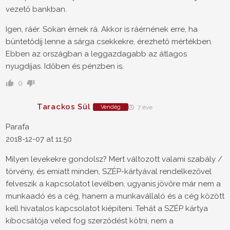
vezető bankban.
Igen, ráér. Sokan érnek rá. Akkor is ráérnének erre, ha
büntetődíj lenne a sárga csekkekre, érezhető mértékben.
Ebben az országban a leggazdagabb az átlagos
nyugdíjas. Időben és pénzben is.
0
Tarackos Sül
Vendég
7 éve
Parafa
2018-12-07 at 11:50
Milyen levekekre gondolsz? Mert változott valami szabály /
törvény, és emiatt minden, SZÉP-kártyával rendelkezővel
felveszik a kapcsolatot levélben, ugyanis jövőre már nem a
munkaadó és a cég, hanem a munkavállaló és a cég között
kell hivatalos kapcsolatot kiépíteni. Tehát a SZÉP kártya
kibocsátója veled fog szerződést kötni, nem a