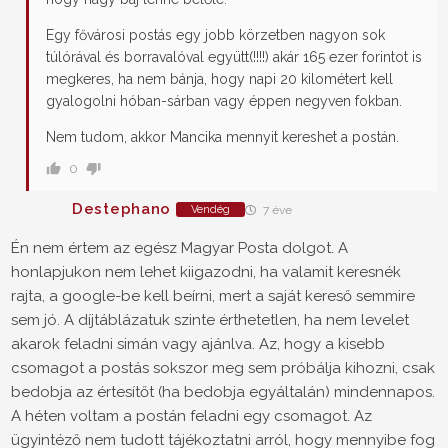
Egy fővárosi postás egy jobb körzetben nagyon sok
túlórával és borravalóval együtt(!!!!) akár 165 ezer forintot is
megkeres, ha nem bánja, hogy napi 20 kilométert kell
gyalogolni hóban-sárban vagy éppen negyven fokban.
Nem tudom, akkor Mancika mennyit kereshet a postán.
0
Destephano
Vendég
7 éve
Én nem értem az egész Magyar Posta dolgot. A
honlapjukon nem lehet kiigazodni, ha valamit keresnék
rajta, a google-be kell beírni, mert a saját kereső semmire
sem jó. A díjtáblázatuk szinte érthetetlen, ha nem levelet
akarok feladni simán vagy ajánlva. Az, hogy a kisebb
csomagot a postás sokszor meg sem próbálja kihozni, csak
bedobja az értesítőt (ha bedobja egyáltalán) mindennapos.
A héten voltam a postán feladni egy csomagot. Az
ügyintéző nem tudott tájékoztatni arról, hogy mennyibe fog