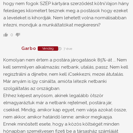
hogy nem fogok SZÉP kártyára szerződést kötni.Vajon hány
felesleges kilométert tesznek meg a postások hogy ezeket
a leveleket is kihordják. Nem lehetett volna normálisabban
intezni, mondjuk a munkáltatókat megkeresni?
0
Garbo
Vendég
7 éve
Komolyan nem értem a postára járogatások 85%-át ... Nem
kell semmilyen alkalmazás: netbank, utalás, passz. Nem kell
regisztrálni a díjnetre, nem kell iCsekkezni, mezei átutalás.
Már anyám is így csinálta, amióta létezik netbanki
szolgáltatás az országban.
Ehhez képest anyósom, akinek legalább ötször
elmagyaráztuk már a netbank rejtelmeit, postára jár,
csekkel. Mindig, amikor kap egyet, nem várja azokat össze,
nem akkor, amikor határidő lenne: amikor megkapja.
Ennek minősített esete, hogy a közös költségét minden
hónapban személyesen fizeti be a társasház számláját