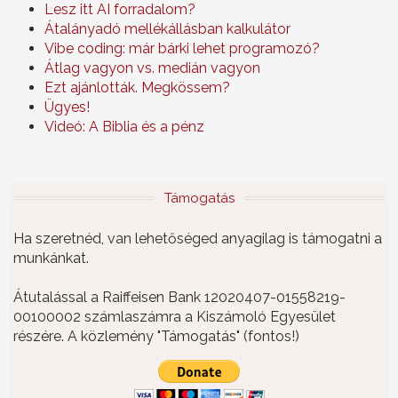
Lesz itt AI forradalom?
Átalányadó mellékállásban kalkulátor
Vibe coding: már bárki lehet programozó?
Átlag vagyon vs. medián vagyon
Ezt ajánlották. Megkössem?
Ügyes!
Videó: A Biblia és a pénz
Támogatás
Ha szeretnéd, van lehetőséged anyagilag is támogatni a
munkánkat.
Átutalással a Raiffeisen Bank 12020407-01558219-
00100002 számlaszámra a Kiszámoló Egyesület
részére. A közlemény "Támogatás" (fontos!)