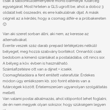
csak a sablonküldeményekre mond bármelyik futárcég
egységárat. Most hirtelen a GLS ugrott be, ahol a doboz 3
oldalát kell összeadni, és erre kalkulálnak díjat. A másik
cégnél az a kérdés, hogy a csomag átfér-e a próbakereten
🙂
Van aki szeret sorban állni, aki nem, az keresse az
alternatívákat.
Évente veszek száz darab prepaid (értékjelzés nélküli)
bélyeget, meg hozzá szabvány borítékot. Onnantól csak
bedobom a kimenő szánlákat a postaládába, ott nincs sor.
A bélyeg a köv. évben is használható.
Számlafizetésre ott van a dijnet + icsekk.
Csomagfeladásra a fent említett vaterafutár. Érdekes
módon úgy emlékszem kb. 100 forint eltérés van a
futárcégek között. Értelemszerűen ugyanolyan szolgáltatás
mellett.
Van valami postai alkalmazás, ahol időpontot lehet foglalni,
de én nem megyek olyan sokszor, hogy szükségem legyen