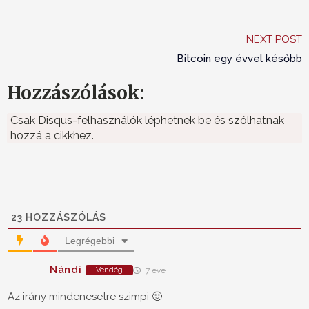
NEXT POST
Bitcoin egy évvel később
Hozzászólások:
Csak Disqus-felhasználók léphetnek be és szólhatnak
hozzá a cikkhez.
23
HOZZÁSZÓLÁS
Legrégebbi
Nándi
Vendég
7 éve
Az irány mindenesetre szimpi 🙂