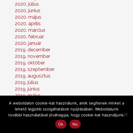
2020. július
2020. június
2020. május
2020. április
2020. március
2020. február
2020. január
2019. december
2019. november
2019. október
2019. szeptember
2019. augusztus
2019. július
2019. június
2019. május
2019. április
A weboldalon cookie-kat használunk, amik segítenek minket a
2019. március
lehető legjobb szolgáltatások nyújtásában. Weboldalunk
2019. február
további használatával jóváhagyja, hogy cookie-kat használjunk.
2019. január
Ok
No
2018. december