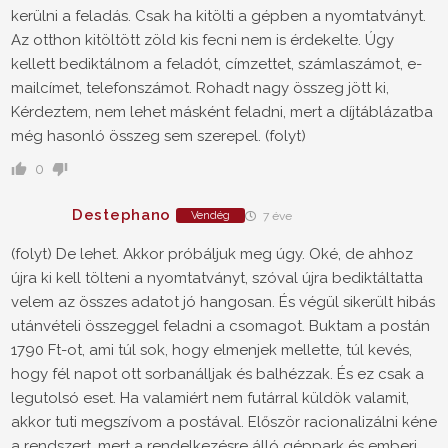
kerülni a feladás. Csak ha kitölti a gépben a nyomtatványt.
Az otthon kitöltött zöld kis fecni nem is érdekelte. Úgy
kellett bediktálnom a feladót, címzettet, számlaszámot, e-
mailcímet, telefonszámot. Rohadt nagy összeg jött ki,
Kérdeztem, nem lehet másként feladni, mert a díjtáblázatba
még hasonló összeg sem szerepel. (folyt)
0
Destephano
Vendég
7 éve
(folyt) De lehet. Akkor próbáljuk meg úgy. Oké, de ahhoz
újra ki kell tölteni a nyomtatványt, szóval újra bediktáltatta
velem az összes adatot jó hangosan. És végül sikerült hibás
utánvételi összeggel feladni a csomagot. Buktam a postán
1790 Ft-ot, ami túl sok, hogy elmenjek mellette, túl kevés,
hogy fél napot ott sorbanálljak és balhézzak. És ez csak a
legutolsó eset. Ha valamiért nem futárral küldök valamit,
akkor tuti megszívom a postával. Először racionalizálni kéne
a rendszert, mert a rendelkezésre álló géppark és emberi