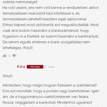
számla mennyiséget.
Ha volt valami, ami nem volt benne a rendszerben, akkor
természetesen működött kézi kitöltéssel is, és
természetesen lehetett készíteni saját sablonokat.
Ehhez képest most októbertől ezt megváltoztatták. Most
csak arra tudom használni a bankszámlámat, hogy
fogadom rá a fizetést, és tudom használni a bankkártyát.
De semmi egyéb értelmes e-bank szolgáltatás nem
lehetséges. (folyt)
0
Kićo
Vendég
7 éve
(folyt)
Kérdeztem, hogy mégis hogyan fizessem a számláimat?
Erre azt mondták, hogy a postán vagy bankfiókban. Igen
ám, de a hagyományos csekkfizetésnek van felára.
Nosza, végigjártam a bankokat. Mindenhol ugyanezt