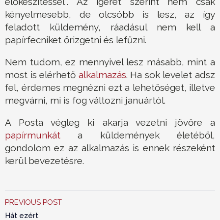
előkészítéssel". Az ígéret szerint nem csak
kényelmesebb, de olcsóbb is lesz, az így
feladott küldemény, ráadásul nem kell a
papírfecniket őrizgetni és lefűzni.
Nem tudom, ez mennyivel lesz másabb, mint a
most is elérhető
alkalmazás
. Ha sok levelet adsz
fel, érdemes megnézni ezt a lehetőséget, illetve
megvárni, mi is fog változni januártól.
A Posta végleg ki akarja vezetni jövőre a
papírmunkát
a küldemények életéből,
gondolom ez az alkalmazás is ennek részeként
kerül bevezetésre.
PREVIOUS POST
Hát ezért