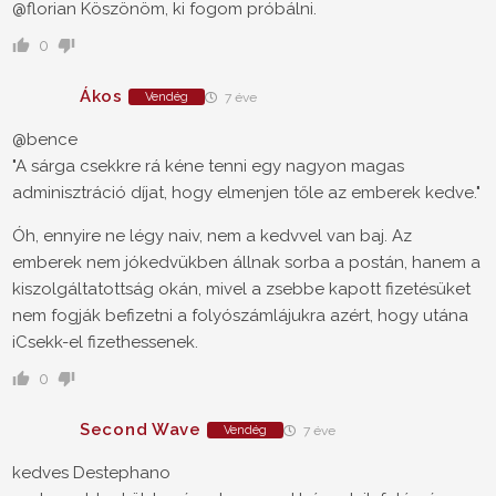
@florian Köszönöm, ki fogom próbálni.
0
Ákos
Vendég
7 éve
@bence
"A sárga csekkre rá kéne tenni egy nagyon magas
adminisztráció díjat, hogy elmenjen tőle az emberek kedve."
Óh, ennyire ne légy naiv, nem a kedvvel van baj. Az
emberek nem jókedvükben állnak sorba a postán, hanem a
kiszolgáltatottság okán, mivel a zsebbe kapott fizetésüket
nem fogják befizetni a folyószámlájukra azért, hogy utána
iCsekk-el fizethessenek.
0
Second Wave
Vendég
7 éve
kedves Destephano