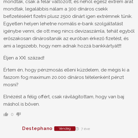
mondták, csak a felár változott, és néhol egész extrém árat
mondtak, legalábbis nálam a 300 dínáros csekk
befizetéséért fizetni plusz 2500 dínárt igen extrémnek tűnik.
Egyetlen helyen lehetne normális e-bank szolgáltatást
igénybe venni, de ott meg nincs devizaszámla, tehát egyből
erőszakosan dínárosítanák az euróban érkező fizetést, és
ami a legszebb, hogy nem adnak hozzá bankkártyát!!!
Éljen a XXI. század!
Értem én, hogy pénzmosás elleni küzdelem, de mégis ki a
faszom fog maximum 20.000 dínáros tételenként pénzt
mosni?
Elnézést a félig offért, csak rávilágítottam, hogy van baj
máshol is bőven.
0
Destephano
Vendég
7 éve