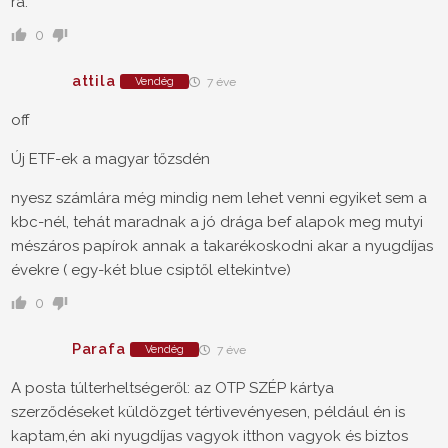
rá.
0
attila
Vendég
7 éve
off
Új ETF-ek a magyar tőzsdén
nyesz számlára még mindig nem lehet venni egyiket sem a
kbc-nél, tehát maradnak a jó drága bef alapok meg mutyi
mészáros papírok annak a takarékoskodni akar a nyugdíjas
évekre ( egy-két blue csiptől eltekintve)
0
Parafa
Vendég
7 éve
A posta túlterheltségeről: az OTP SZÉP kártya
szerződéseket küldözget tértivevényesen, például én is
kaptam,én aki nyugdíjas vagyok itthon vagyok és biztos