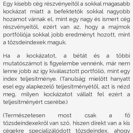
Egy kisebb cég részvényeitől a sokkal magasabb
kockázat miatt a befektetők sokkal nagyobb
hozamot várnak el, mint egy nagy és ismert cég
részvényeitől, ezért van az, hogy a majmok
portfóliója sokkal jobb eredményt hozott, mint
a tőzsdeindexek maguk.
Ha a kockázatot, a bétát és a többi
mutatószámot is figyelembe vennénk, már nem
lenne jobb az így kiválasztott portfólió, mint egy
index teljesítménye. (Tanulság: mielőtt hanyatt
esel egy alapkezelő teljesítményétől, azt is nézd
meg, milyen kockázatot vállalt fel ezért a
teljesítményért cserébe.)
(Természetesen most csak a fő
tőzsdeindexekről van szó, hiszen direkt van a kis
cégekre specializálódott tőzsdeindex, ahogy