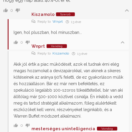
hogy egy nap alatt 40%-ot ér el.
0
Kiszamolo
Szerző
Reply to
Wnprt
13 éve
Igen, hol pluszban, hol mínuszban...
0
Wnprt
Vendég
Reply to
Kiszamolo
13 éve
Akik jól értik a piac működését, azok el tudnak érni elég
magas hozamokat a devizapárokkal, van akinek a sikeres
kötéseinek az aránya 90% feletti, de ez gyakorláson múlik
és hozzáálláson. Bár ez már nem befektetés, ez
spekuláció legalább 100-szoros tőkeáttétellel, bár van aki
állítólag már 500-1000 köztivel csinálja. Én inkább a vedd
meg és tartsd stratégiát alkalmazom, főleg alulértékelt
eszközöket kell venni, részvényeket leginkább, és a
Warren Buffet módszert alkalmazni.
0
mesterséges unintelligencia
Vendég