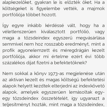
alapkezelőket, gyakran le is előzték őket. Ha a
költségeket is figyelembe vették, a majmok
portfóliója többet hozott.
Így egyre inkább kérdéssé vált, hogy ha a
véletlenszerűen kiválasztott portfólió, vagy
maga a tőzsdeindex egyszerű megvásárlása
semmivel nem hoz rosszabb eredményt, mint a
profik agyonelemzett és méregdrágán kezelt
portfóliója, akkor mi értelme ezért évi több
százalékos díjat fizetni a befektetőknek?
Nem sokkal a könyv 1973-as megjelenése után
az aktívan kezelt és magas költségű befektetési
alapok helyett kezdtek elterjedni az indexkövető
alapok, amelyek egyszerűen lemásoltak egy-
egy tőzsdeindex összetételét, így ugyanazt a
teljesítményt hozták, mint maga a tőzsdeindex,