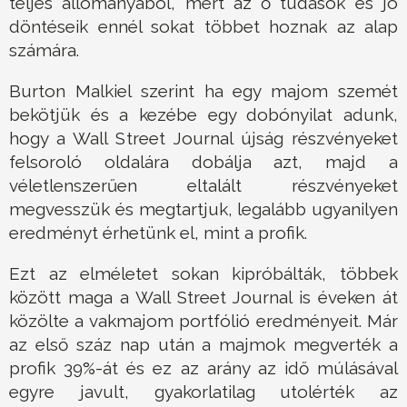
teljes állományából, mert az ő tudások és jó
döntéseik ennél sokat többet hoznak az alap
számára.
Burton Malkiel szerint ha egy majom szemét
bekötjük és a kezébe egy dobónyilat adunk,
hogy a Wall Street Journal újság részvényeket
felsoroló oldalára dobálja azt, majd a
véletlenszerűen eltalált részvényeket
megvesszük és megtartjuk, legalább ugyanilyen
eredményt érhetünk el, mint a profik.
Ezt az elméletet sokan kipróbálták, többek
között maga a Wall Street Journal is éveken át
közölte a vakmajom portfólió eredményeit. Már
az első száz nap után a majmok megverték a
profik 39%-át és ez az arány az idő múlásával
egyre javult, gyakorlatilag utolérték az