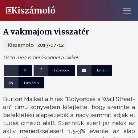
A vakmajom visszatér
Kiszamolo
2013-07-12
Oszd meg ismerőseiddel a cikket:
X
Facebook
Email
Linkedin
Burton Malkiel a híres "Bolyongás a Wall Street-
en" című könyvében kifejtette, hogy szerinte a
befektetési alapkezelők a nagy semmit adják el
tudás címszó alatt. Szerintük azért jár nekik az
aktív menedzselésért 1,5-3% évente az alap