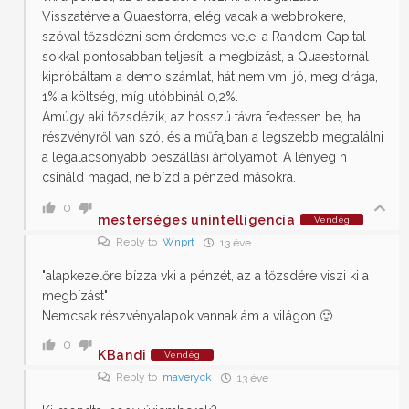
Visszatérve a Quaestorra, elég vacak a webbrokere,
szóval tőzsdézni sem érdemes vele, a Random Capital
sokkal pontosabban teljesíti a megbízást, a Quaestornál
kipróbáltam a demo számlát, hát nem vmi jó, meg drága,
1% a költség, míg utóbbinál 0,2%.
Amúgy aki tőzsdézik, az hosszú távra fektessen be, ha
részvényről van szó, és a műfajban a legszebb megtalálni
a legalacsonyabb beszállási árfolyamot. A lényeg h
csináld magad, ne bízd a pénzed másokra.
0
mesterséges unintelligencia
Vendég
Reply to
Wnprt
13 éve
"alapkezelőre bízza vki a pénzét, az a tőzsdére viszi ki a
megbízást"
Nemcsak részvényalapok vannak ám a világon 🙂
0
KBandi
Vendég
Reply to
maveryck
13 éve