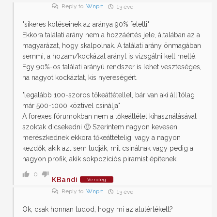
Reply to
Wnprt
13 éve
"sikeres kötéseinek az aránya 90% feletti"
Ekkora találati arány nem a hozzáértés jele, általában az a
magyarázat, hogy skalpolnak. A találati arány önmagában
semmi, a hozam/kockázat arányt is vizsgálni kell mellé.
Egy 90%-os találati arányú rendszer is lehet veszteséges,
ha nagyot kockáztat, kis nyereségért.
"legalább 100-szoros tőkeáttétellel, bár van aki állítólag
már 500-1000 köztivel csinálja"
A forexes fórumokban nem a tőkeáttétel kihasználásával
szoktak dicsekedni 🙂 Szerintem nagyon kevesen
merészkednek ekkora tőkeáttételig: vagy a nagyon
kezdők, akik azt sem tudják, mit csinálnak vagy pedig a
nagyon profik, akik sokpozíciós piramist építenek.
0
KBandi
Vendég
Reply to
Wnprt
13 éve
Ok, csak honnan tudod, hogy mi az alulértékelt?