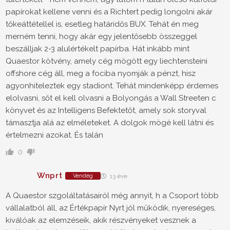
papírokat kellene venni és a Richtert pedig longolni akár
tőkeáttétellel is, esetleg határidős BUX. Tehát én meg
merném tenni, hogy akár egy jelentősebb összeggel
beszálljak 2-3 alulértékelt papírba. Hát inkább mint
Quaestor kötvény, amely cég mögött egy liechtensteini
offshore cég áll, meg a fociba nyomják a pénzt, hisz
agyonhiteleztek egy stadiont. Tehát mindenképp érdemes
elolvasni, sőt el kell olvasni a Bolyongás a Wall Streeten c
könyvet és az Intelligens Befektetőt, amely sok storyval
támasztja alá az elméleteket. A dolgok mögé kell látni és
értelmezni azokat. És talán
0
Wnprt
Vendég
13 éve
A Quaestor szgoláltatásairól még annyit, h a Csoport több
vállalatból áll, az Értékpapír Nyrt jól működik, nyereséges,
kiválóak az elemzéseik, akik részvényeket vesznek a