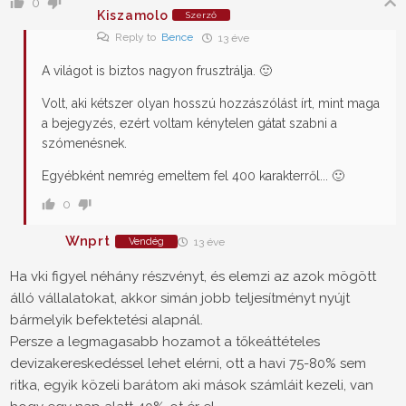
0
Kiszamolo
Szerző
Reply to
Bence
13 éve
A világot is biztos nagyon frusztrálja. 🙂
Volt, aki kétszer olyan hosszú hozzászólást írt, mint maga
a bejegyzés, ezért voltam kénytelen gátat szabni a
szómenésnek.
Egyébként nemrég emeltem fel 400 karakterről... 🙂
0
Wnprt
Vendég
13 éve
Ha vki figyel néhány részvényt, és elemzi az azok mögött
álló vállalatokat, akkor simán jobb teljesítményt nyújt
bármelyik befektetési alapnál.
Persze a legmagasabb hozamot a tőkeáttételes
devizakereskedéssel lehet elérni, ott a havi 75-80% sem
ritka, egyik közeli barátom aki mások számláit kezeli, van