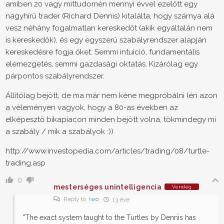
amiben 20 vagy mittudomén mennyi évvel ezelőtt egy
nagyhírű trader (Richard Dennis) kitalálta, hogy szárnya alá
vesz néhány fogalmatlan kereskedőt (akik egyáltalán nem
is kereskedők), és egy egyszerű szabályrendszer alapján
kereskedésre fogja őket. Semmi intuíció, fundamentális
elemezgetés, semmi gazdasági oktatás. Kizárólag egy
párpontos szabályrendszer.
Állítólag bejött, de ma már nem kéne megpróbálni (én azon
a véleményen vagyok, hogy a 80-as években az
elképesztő bikapiacon minden bejött volna, tökmindegy mi
a szabály / mik a szabályok :))
http://www.investopedia.com/articles/trading/08/turtle-
trading.asp
0
mesterséges unintelligencia
Vendég
Reply to
iwo
13 éve
"The exact system taught to the Turtles by Dennis has