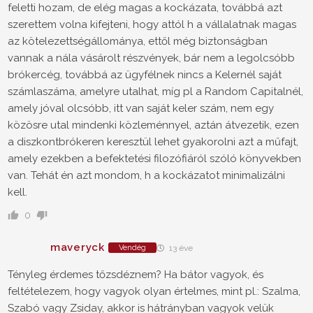
feletti hozam, de elég magas a kockázata, továbbá azt
szerettem volna kifejteni, hogy attól h a vállalatnak magas
az kötelezettségállománya, ettől még biztonságban
vannak a nála vásárolt részvények, bár nem a legolcsóbb
brókercég, továbbá az ügyfélnek nincs a Kelernél saját
számlaszáma, amelyre utalhat, míg pl a Random Capitalnél,
amely jóval olcsóbb, itt van saját keler szám, nem egy
közösre utal mindenki közleménnyel, aztán átvezetik, ezen
a diszkontbrókeren keresztül lehet gyakorolni azt a műfajt,
amely ezekben a befektetési filozófiáról szóló könyvekben
van. Tehát én azt mondom, h a kockázatot minimalizálni
kell.
0
maveryck
Vendég
13 éve
Tényleg érdemes tőzsdéznem? Ha bátor vagyok, és
feltételezem, hogy vagyok olyan értelmes, mint pl.: Szalma,
Szabó vagy Zsiday, akkor is hátrányban vagyok velük