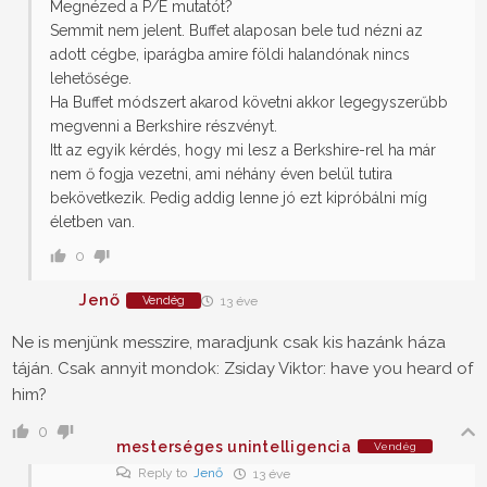
Megnézed a P/E mutatót?
Semmit nem jelent. Buffet alaposan bele tud nézni az
adott cégbe, iparágba amire földi halandónak nincs
lehetősége.
Ha Buffet módszert akarod követni akkor legegyszerűbb
megvenni a Berkshire részvényt.
Itt az egyik kérdés, hogy mi lesz a Berkshire-rel ha már
nem ő fogja vezetni, ami néhány éven belül tutira
bekövetkezik. Pedig addig lenne jó ezt kipróbálni míg
életben van.
0
Jenő
Vendég
13 éve
Ne is menjünk messzire, maradjunk csak kis hazánk háza
táján. Csak annyit mondok: Zsiday Viktor: have you heard of
him?
0
mesterséges unintelligencia
Vendég
Reply to
Jenő
13 éve