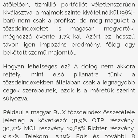
átölelően, tízmillió portfóliót véletlenszerűen
kiválasztva, a majmok szinte kivétel nélkül (98%-
ban) nem csak a profikat, de még magukat a
tőzsdeindexeket is magasan megverték,
méghozzá évente 1,7%-kal. Azért ez hosszú
távon igen impozáns eredmény, főleg egy
bekötött szemű majomtól.
Hogyan lehetséges ez? A dolog nem akkora
rejtély, mint első pillanatra tűnik: a
tőzsdeindexekben általában csak a legnagyobb
cégek szerepelnek, azok is a méretük szerint
súlyozva.
Például a magyar BUX tőzsdeindex összetétele
jelenleg a következő: 31,9% OTP részvény,
30,72% MOL részvény, 19,85% Richter részvény,
9,57% Telekom, 5,19% Egis és további 8