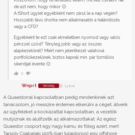
de azt nem, hogy mikor 🙂
A tShort ügylet egyébként nem zárul le a nap végén?
Hosszabb távú shortra nem alkalmasabb a határidőzés
vagy a CFD?
Egyébként te ezt csak elméletben nyomod vagy valós
pénzzel űzöd? Tényleg jobb vagy az összes
alapkezelőnél? Miért nem jelentkezel valahová
portfoliókezelőnek, biztos kapnál min. pár tízmilliós
sikerdíjat évente 🙂
0
Wnprt
Vendég
13 éve
A Quaestorral kapcsolatban pedig mindenkinek azt
tanácsolom, jó messzire érdemes elkerülni a céget, átverik
az ügyfeleket a kockázattal kapcsolatban, a vezetők
mutyiznak és alulfizetik az alkalmazottakat. Az egész
Quaestor csoport egy nagy kamu, és főleg azért, mert
Tarsoly Csaba(aki 100%-ban tulajdonos) egy offshore