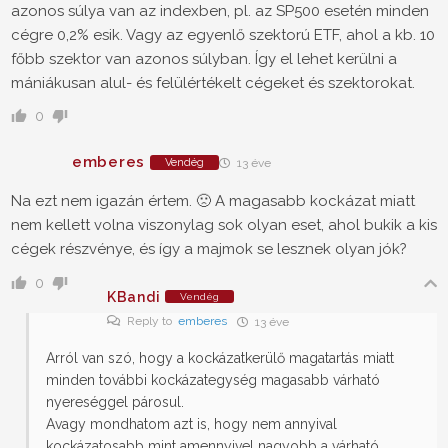
azonos súlya van az indexben, pl. az SP500 esetén minden
cégre 0,2% esik. Vagy az egyenlő szektorú ETF, ahol a kb. 10
főbb szektor van azonos súlyban. Így el lehet kerülni a
mániákusan alul- és felülértékelt cégeket és szektorokat.
0
emberes
Vendég
13 éve
Na ezt nem igazán értem. 🙁 A magasabb kockázat miatt
nem kellett volna viszonylag sok olyan eset, ahol bukik a kis
cégek részvénye, és így a majmok se lesznek olyan jók?
0
KBandi
Vendég
Reply to
emberes
13 éve
Arról van szó, hogy a kockázatkerülő magatartás miatt
minden további kockázategység magasabb várható
nyereséggel párosul.
Avagy mondhatom azt is, hogy nem annyival
kockázatosabb mint amennyivel nagyobb a várható