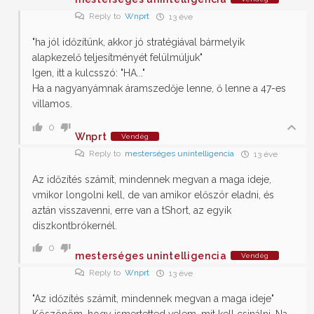
Reply to
Wnprt
13 éve
"ha jól időzítünk, akkor jó stratégiával bármelyik
alapkezelő teljesítményét felülmúljuk"
Igen, itt a kulcsszó: "HA..."
Ha a nagyanyámnak áramszedője lenne, ő lenne a 47-es
villamos.
0
Wnprt
Vendég
Reply to
mesterséges unintelligencia
13 éve
Az időzítés számít, mindennek megvan a maga ideje,
vmikor longolni kell, de van amikor először eladni, és
aztán visszavenni, erre van a tShort, az egyik
diszkontbrókernél.
0
mesterséges unintelligencia
Vendég
Reply to
Wnprt
13 éve
"Az időzítés számít, mindennek megvan a maga ideje"
Köszönöm, hogy ismertetted velem, mit kell csinálni. Na