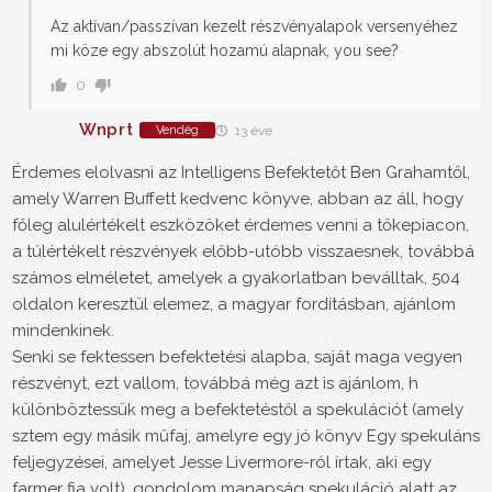
Az aktívan/passzívan kezelt részvényalapok versenyéhez
mi köze egy abszolút hozamú alapnak, you see?
0
Wnprt
Vendég
13 éve
Érdemes elolvasni az Intelligens Befektetőt Ben Grahamtől,
amely Warren Buffett kedvenc könyve, abban az áll, hogy
főleg alulértékelt eszközöket érdemes venni a tőkepiacon,
a túlértékelt részvények előbb-utóbb visszaesnek, továbbá
számos elméletet, amelyek a gyakorlatban beválltak, 504
oldalon keresztül elemez, a magyar fordításban, ajánlom
mindenkinek.
Senki se fektessen befektetési alapba, saját maga vegyen
részvényt, ezt vallom, továbbá még azt is ajánlom, h
különböztessük meg a befektetéstől a spekulációt (amely
sztem egy másik műfaj, amelyre egy jó könyv Egy spekuláns
feljegyzései, amelyet Jesse Livermore-ról írtak, aki egy
farmer fia volt), gondolom manapság spekuláció alatt az