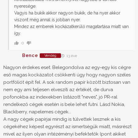
nyeresége.
Vagyis ha bukik akkor nagyon bukik, de ha nyer akkor
viszont még annál is jobban nyer.
Mindez az emberek kockázatkerülő magatartása miatt van
így.
0
Bence
Vendég
13 éve
Nagyon érdekes eset. Belegondolva az egy-egy kis cégre
eső magas kockázatot csökkenti úgy hogy nagyon széles
portfóliót épít fel. A sok random papír között biztosan van
nem egy ami teljesen elveszíti az értékét, de durva
pofonokba az indexekben listázott "neves", jó PR-ral
rendelkező cégek esetén is bele lehet futni. Lásd Nokia,
Blackberry, napelemes cégek...
A nagy cégek papírjai mindig is túlvettek lesznek a kis
cégekéhez képest egyrészt az ismertségük miatt, másrészt
mivel az ilyen olyan intézéményi befektetők (pont akiket