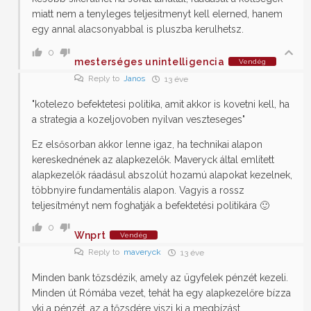
miatt nem a tenyleges teljesitmenyt kell elerned, hanem
egy annal alacsonyabbal is pluszba kerulhetsz.
0
mesterséges unintelligencia
Vendég
Reply to
Janos
13 éve
"kotelezo befektetesi politika, amit akkor is kovetni kell, ha
a strategia a kozeljovoben nyilvan veszteseges"
Ez elsősorban akkor lenne igaz, ha technikai alapon
kereskednének az alapkezelők. Maveryck által említett
alapkezelők ráadásul abszolút hozamú alapokat kezelnek,
többnyire fundamentális alapon. Vagyis a rossz
teljesítményt nem foghatják a befektetési politikára 🙂
0
Wnprt
Vendég
Reply to
maveryck
13 éve
Minden bank tőzsdézik, amely az ügyfelek pénzét kezeli.
Minden út Rómába vezet, tehát ha egy alapkezelőre bízza
vki a pénzét, az a tőzsdére viszi ki a megbízást.