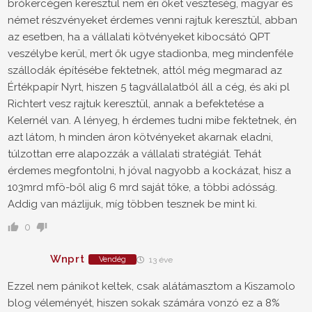
brókercégen keresztül nem éri őket veszteség, magyar és
német részvényeket érdemes venni rajtuk keresztül, abban
az esetben, ha a vállalati kötvényeket kibocsátó QPT
veszélybe kerül, mert ők ugye stadionba, meg mindenféle
szállodák építésébe fektetnek, attól még megmarad az
Értékpapír Nyrt, hiszen 5 tagvállalatból áll a cég, és aki pl
Richtert vesz rajtuk keresztül, annak a befektetése a
Kelernél van. A lényeg, h érdemes tudni mibe fektetnek, én
azt látom, h minden áron kötvényeket akarnak eladni,
túlzottan erre alapozzák a vállalati stratégiát. Tehát
érdemes megfontolni, h jóval nagyobb a kockázat, hisz a
103mrd mfö-ből alig 6 mrd saját tőke, a többi adósság.
Addig van mázlijuk, míg többen tesznek be mint ki.
0
Wnprt
Vendég
13 éve
Ezzel nem pánikot keltek, csak alátámasztom a Kiszamolo
blog véleményét, hiszen sokak számára vonzó ez a 8%