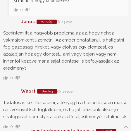
Ki mondta, hogy úriemberek?
0
Janos
Vendég
13 éve
Szerintem itt a nagyobb problema az az, hogy nehez
vakmajomkent uzemelni. Az ember ohatatlanul is hallgatni
fog gazdasagi hireket, vagy elolvas egy elemzest, es
azalapjan hoz egy dontest... ami vagy bejon vagy nem.
Innentol kezdve mar a sajat dontesei is befolyasoljak az
eredmenyt.
0
Wnprt
Vendég
13 éve
Tudatosan kell tőzsdézni, a lényeg h a hazai tőzsdén max 4
részvénnyel kell foglalkozni, és ha jól időzítünk akkor jó
stratégiával bármelyik alapkezelő teljesítményét felülmúljuk.
0
mesterséges unintelligencia
Vendég