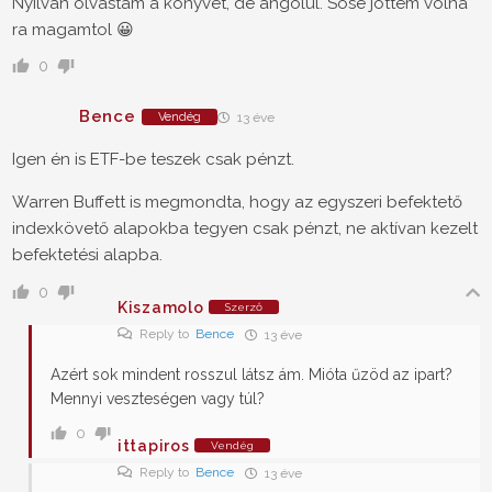
Nyilvan olvastam a konyvet, de angolul. Sose jottem volna
ra magamtol 😀
0
Bence
Vendég
13 éve
Igen én is ETF-be teszek csak pénzt.
Warren Buffett is megmondta, hogy az egyszeri befektető
indexkövető alapokba tegyen csak pénzt, ne aktívan kezelt
befektetési alapba.
0
Kiszamolo
Szerző
Reply to
Bence
13 éve
Azért sok mindent rosszul látsz ám. Mióta űzöd az ipart?
Mennyi veszteségen vagy túl?
0
ittapiros
Vendég
Reply to
Bence
13 éve