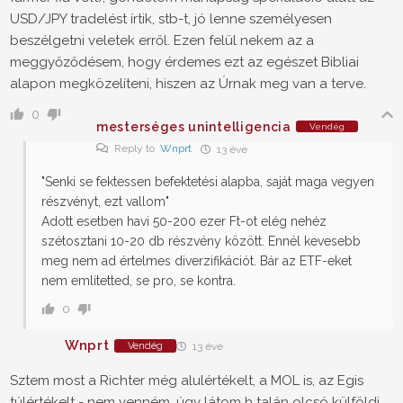
USD/JPY tradelést írtik, stb-t, jó lenne személyesen
beszélgetni veletek erről. Ezen felül nekem az a
meggyőződésem, hogy érdemes ezt az egészet Bibliai
alapon megközelíteni, hiszen az Úrnak meg van a terve.
0
mesterséges unintelligencia
Vendég
Reply to
Wnprt
13 éve
"Senki se fektessen befektetési alapba, saját maga vegyen
részvényt, ezt vallom"
Adott esetben havi 50-200 ezer Ft-ot elég nehéz
szétosztani 10-20 db részvény között. Ennél kevesebb
meg nem ad értelmes diverzifikációt. Bár az ETF-eket
nem említetted, se pro, se kontra.
0
Wnprt
Vendég
13 éve
Sztem most a Richter még alulértékelt, a MOL is, az Egis
túlértékelt - nem venném, úgy látom h talán olcsó külföldi