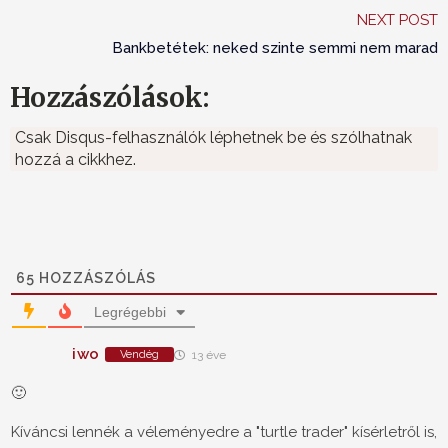
NEXT POST
Bankbetétek: neked szinte semmi nem marad
Hozzászólások:
Csak Disqus-felhasználók léphetnek be és szólhatnak
hozzá a cikkhez.
65
HOZZÁSZÓLÁS
Legrégebbi
iwo
Vendég
13 éve
🙂
Kíváncsi lennék a véleményedre a "turtle trader" kísérletről is,