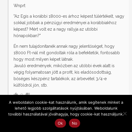
Wnprt
"Az Egis a korábbi 18000-es árhoz képest túlértékelt, vagy
sokkal jobbak a pénzügyi eredményei a korábbiakhoz
képest? Mért volt ez a nagy rallyja az utóbbi
hónapokban?"
Én nem tulajdonítanék annak nagy jelentőséget, hogy
18000 Ft-nál mit gondoltak róla a befektetők, fontosabb
hogy most milyen képet látnak.
Javuló eredmények, miközben az utóbbi évek alatt is
végig folyamatosan jött a profit, kis eladósodottság,
bőséges készpénz tartalékok, az árbevétel 3/4-e
külföldről jön, stb.
0
A weboldalon cookie-kat használunk, amik segítenek minket a
Wnprt
Vendég
13 éve
lehető legjobb szolgáltatások nyújtásában. Weboldalunk
további használatával jóváhagyja, hogy cookie-kat használjunk.
Tényleg nem akarom megmondani a tutit, de sztem
Ok
No
alapkezelőre meg bankokra végképp nincs szükség
befektetés terén, aktívan érdemes kereskedni, hiszen így a