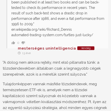
been published in at least two books and can be back-
tested to check its performance in recent years. The
result of such back-test shows a drastic drop in
performance after 1986, and even a flat performance from
1996 to 2009."
en.wikipedia.org/wiki/Richard_Dennis
automated-trading-system.com/turtles-just-lucky/
0
mesterséges unintelligencia
Vendég
13 éve
"A dolog nem akkora rejtély, mint első pillanatra tűnik: a
tőzsdeindexekben általában csak a legnagyobb cégek
szerepelnek, azok is a méretük szerint súlyozva."
Tulajdonképpen vannak másféle tőzsdeindexek, meg
természetesen ETF-ek is, amelyek nem a tőzsdei
kapitalizáció szerint súlyoznak és közelebb vannak a
vakmajomok véletlen kiválasztási módszeréhez. Pl. ilyen az
az egyenlő súlyozású stratégia, ahol minden egyes cégnek