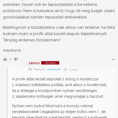
szemben, hiszen sok év tapasztalatát is be kellene
pótolnom. Nem is beszélve arról, hogy ők meg tudják vitatni
gondolataikat szintén tapasztalt emberekkel.
Belefognom a tőzsdézésbe csak akkor van értelme, ha felül
tudnám múlni a profik által kezelt alapok teljesítményét.
Tényleg érdemes tőzsdéznem?
maveryck
0
Janos
Vendég
Reply to
maveryck
13 éve
A profik alltal kezelt alapokat 2 dolog is korlatozza:
1, kotelezo befektetesi politika, amit akkor is kovetni kell,
ha a strategia a kozeljovoben nyilvan veszteseges.
2, alapkezeloi koltsegek, amik megnyiraljak a hasznot.
Nyilvan nem tudod felulmulni a komoly rutinnal
rendelkezoeket ( legalabbis az elejen biztos nem ) , de
kesobb sikerulhet ha sokat tanultal, raadasul a koltsegek