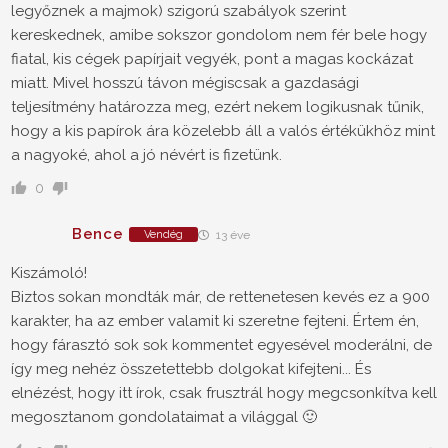
legyőznek a majmok) szigorú szabályok szerint
kereskednek, amibe sokszor gondolom nem fér bele hogy
fiatal, kis cégek papírjait vegyék, pont a magas kockázat
miatt. Mivel hosszú távon mégiscsak a gazdasági
teljesítmény határozza meg, ezért nekem logikusnak tűnik,
hogy a kis papírok ára közelebb áll a valós értékükhöz mint
a nagyoké, ahol a jó névért is fizetünk.
0
Bence
Vendég
13 éve
Kiszámoló!
Biztos sokan mondták már, de rettenetesen kevés ez a 900
karakter, ha az ember valamit ki szeretne fejteni. Értem én,
hogy fárasztó sok sok kommentet egyesével moderálni, de
így meg nehéz összetettebb dolgokat kifejteni... És
elnézést, hogy itt írok, csak frusztrál hogy megcsonkítva kell
megosztanom gondolataimat a világgal 🙂