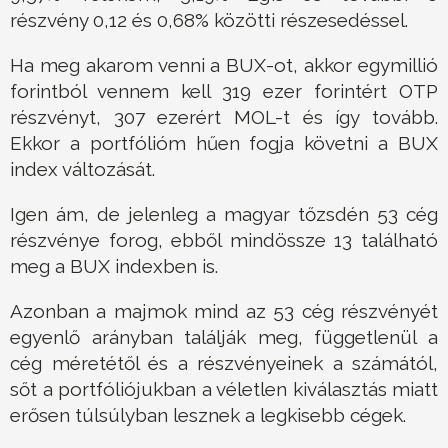
részvény 0,12 és 0,68% közötti részesedéssel.
Ha meg akarom venni a BUX-ot, akkor egymillió
forintból vennem kell 319 ezer forintért OTP
részvényt, 307 ezerért MOL-t és így tovább.
Ekkor a portfólióm hűen fogja követni a BUX
index változását.
Igen ám, de jelenleg a magyar tőzsdén 53 cég
részvénye forog, ebből mindössze 13 található
meg a BUX indexben is.
Azonban a majmok mind az 53 cég részvényét
egyenlő arányban találják meg, függetlenül a
cég méretétől és a részvényeinek a számától,
sőt a portfóliójukban a véletlen kiválasztás miatt
erősen túlsúlyban lesznek a legkisebb cégek.