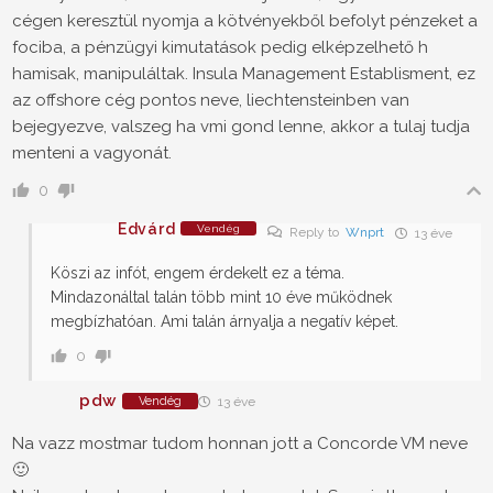
cégen keresztül nyomja a kötvényekből befolyt pénzeket a
fociba, a pénzügyi kimutatások pedig elképzelhető h
hamisak, manipuláltak. Insula Management Establisment, ez
az offshore cég pontos neve, liechtensteinben van
bejegyezve, valszeg ha vmi gond lenne, akkor a tulaj tudja
menteni a vagyonát.
0
Edvárd
Vendég
Reply to
Wnprt
13 éve
Köszi az infót, engem érdekelt ez a téma.
Mindazonáltal talán több mint 10 éve működnek
megbízhatóan. Ami talán árnyalja a negatív képet.
0
pdw
Vendég
13 éve
Na vazz mostmar tudom honnan jott a Concorde VM neve
🙂