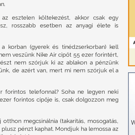
n.
 az esztelen költekezést, akkor csak egy
esz, rosszabb esetben az anyagi élete is
a korban (gyerek és tinédzserkorban) kell
nem veszünk Nike Air cipőt 55 ezer forintért,
észt nem szórjuk ki az ablakon a pénzünk
ünk, de azért van, mert mi nem szórjuk el a
forintos telefonnal? Soha ne legyen neki
 ezer forintos cipője is, csak dolgozzon meg
 otthon megcsinálnia (takarítás, mosogatás,
rt plusz pénzt kaphat. Mondjuk ha lemossa az