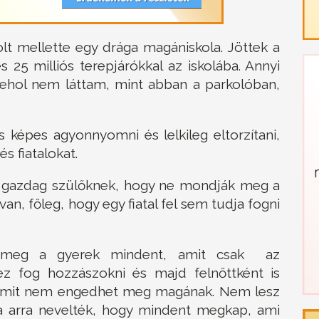
lt mellette egy drága magániskola. Jöttek a
 25 milliós terepjárókkal az iskolába. Annyi
t sehol nem láttam, mint abban a parkolóban,
 képes agyonnyomni és lelkileg eltorzítani,
s fiatalokat.
n gazdag szülőknek, hogy ne mondják meg a
n, főleg, hogy egy fiatal fel sem tudja fogni
 meg a gyerek mindent, amit csak az
hez fog hozzászokni és majd felnőttként is
 amit nem engedhet meg magának. Nem lesz
 arra nevelték, hogy mindent megkap, ami