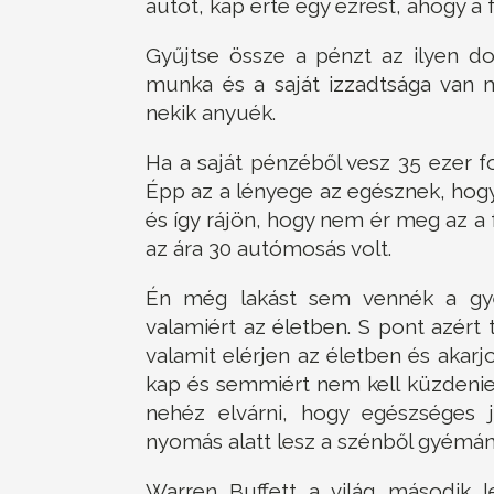
autót, kap érte egy ezrest, ahogy a f
Gyűjtse össze a pénzt az ilyen do
munka és a saját izzadtsága van 
nekik anyuék.
Ha a saját pénzéből vesz 35 ezer for
Épp az a lényege az egésznek, hog
és így rájön, hogy nem ér meg az a f
az ára 30 autómosás volt.
Én még lakást sem vennék a gye
valamiért az életben. S pont azér
valamit elérjen az életben és akarjo
kap és semmiért nem kell küzdenie
nehéz elvárni, hogy egészséges 
nyomás alatt lesz a szénből gyémán
Warren Buffett a világ második