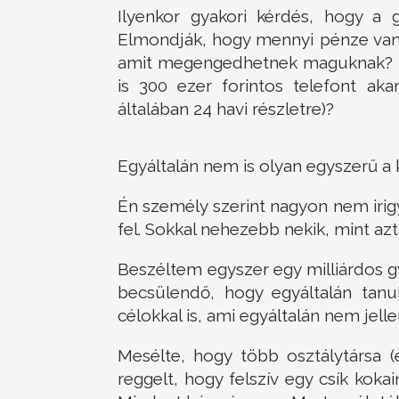
Ilyenkor gyakori kérdés, hogy a 
Elmondják, hogy mennyi pénze van
amit megengedhetnek maguknak? N
is 300 ezer forintos telefont akar
általában 24 havi részletre)?
Egyáltalán nem is olyan egyszerű a 
Én személy szerint nagyon nem irig
fel. Sokkal nehezebb nekik, mint az
Beszéltem egyszer egy milliárdos g
becsülendő, hogy egyáltalán tanu
célokkal is, ami egyáltalán nem jell
Mesélte, hogy több osztálytársa (e
reggelt, hogy felszív egy csík koka