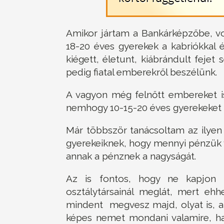
Amikor jártam a Bankárképzőbe, vo
18-20 éves gyerekek a kabriókkal és
kiégett, életunt, kiábrándult feje
pedig fiatal emberekről beszélünk.
A vagyon még felnőtt embereket is
nemhogy 10-15-20 éves gyerekeket é
Már többször tanácsoltam az ilye
gyerekeiknek, hogy mennyi pénzük va
annak a pénznek a nagyságát.
Az is fontos, hogy ne kapjon
osztálytársainál meglát, mert eh
mindent megvesz majd, olyat is,
képes nemet mondani valamire, ha