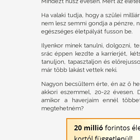
Mindezt húsz évesen. Mert az életé
Ha valaki tudja, hogy a szülei milli
nem lesz semmi gondja a pénzre, n
egészséges életpályát fusson be.
Ilyenkor minek tanulni, dolgozni, t
srác éppen kezdte a karrierjét, két
tanuljon, tapasztaljon és előrejusso
már több lakást vettek neki.
Nagyon becsültem érte, én az ő he
akkori eszemmel, 20-22 évesen. 
amikor a haverjaim ennél többe
megtehetném?