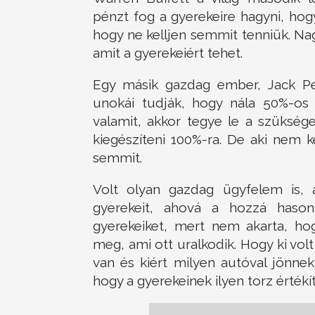
pénzt fog a gyerekeire hagyni, ho
hogy ne kelljen semmit tenniük. Na
amit a gyerekeiért tehet.
Egy másik gazdag ember, Jack Pe
unokái tudják, hogy nála 50%-os 
valamit, akkor tegye le a szükség
kiegészíteni 100%-ra. De aki nem 
semmit.
Volt olyan gazdag ügyfelem is, a
gyerekeit, ahová a hozzá hasonl
gyerekeiket, mert nem akarta, hog
meg, ami ott uralkodik. Hogy ki vol
van és kiért milyen autóval jönne
hogy a gyerekeinek ilyen torz értékí