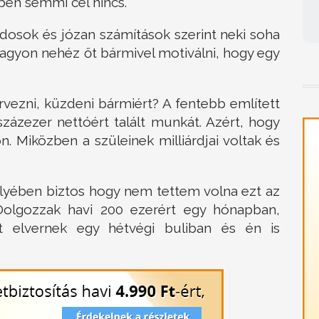
ben semmi cél nincs.
árdosok és józan számítások szerint neki soha
agyon nehéz őt bármivel motiválni, hogy egy
ervezni, küzdeni bármiért? A fentebb említett
százezer nettóért talált munkát. Azért, hogy
n. Miközben a szüleinek milliárdjai voltak és
lyében biztos hogy nem tettem volna ezt az
Dolgozzak havi 200 ezerért egy hónapban,
t elvernek egy hétvégi buliban és én is