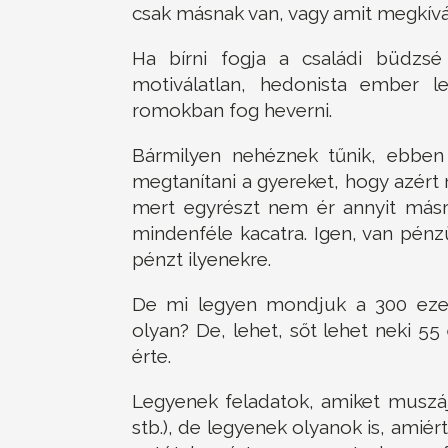
csak másnak van, vagy amit megkívá
Ha bírni fogja a családi büdzsé
motiválatlan, hedonista ember l
romokban fog heverni.
Bármilyen nehéznek tűnik, ebben 
megtanítani a gyereket, hogy azért 
mert egyrészt nem ér annyit másr
mindenféle kacatra. Igen, van pénz
pénzt ilyenekre.
De mi legyen mondjuk a 300 ezer 
olyan? De, lehet, sőt lehet neki 55
érte.
Legyenek feladatok, amiket muszáj
stb.), de legyenek olyanok is, amié