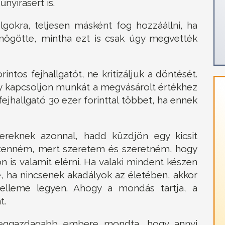
űnyírásért is.
lgokra, teljesen másként fog hozzáállni, ha
mögötte, mintha ezt is csak úgy megvették
intos fejhallgatót, ne kritizáljuk a döntését.
y kapcsoljon munkát a megvásárolt értékhez
ejhallgató 30 ezer forinttal többet, ha ennek
reknek azonnal, hadd küzdjön egy kicsit
t tenném, mert szeretem és szeretném, hogy
n is valamit elérni. Ha valaki mindent készen
, ha nincsenek akadályok az életében, akkor
jelleme legyen. Ahogy a mondás tartja, a
t.
 leggazdagabb embere mondta, hogy annyi