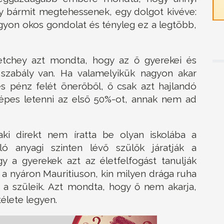
gy bármit megtehessenek, egy dolgot kivéve:
gyon okos gondolat és tényleg ez a legtöbb,
tchey azt mondta, hogy az ő gyerekei és
szabály van. Ha valamelyikük nagyon akar
es pénz felét önerőből, ő csak azt hajlandó
képes letenni az első 50%-ot, annak nem ad
ki direkt nem íratta be olyan iskolába a
ó anyagi szinten lévő szülők járatják a
y a gyerekek azt az életfelfogást tanulják
t a nyáron Mauritiuson, kin milyen drága ruha
k a szüleik. Azt mondta, hogy ő nem akarja,
télete legyen.