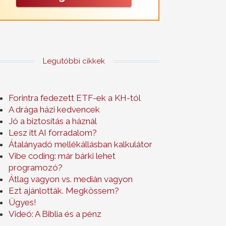
Legutóbbi cikkek
Forintra fedezett ETF-ek a KH-tól
A drága házi kedvencek
Jó a biztosítás a háznál
Lesz itt AI forradalom?
Átalányadó mellékállásban kalkulátor
Vibe coding: már bárki lehet
programozó?
Átlag vagyon vs. medián vagyon
Ezt ajánlották. Megkössem?
Ügyes!
Videó: A Biblia és a pénz