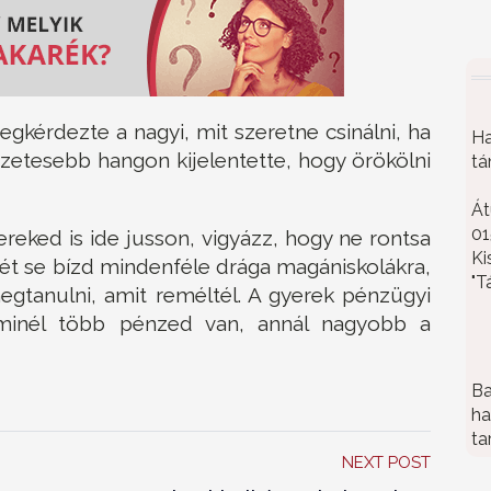
gkérdezte a nagyi, mit szeretne csinálni, ha
Ha
szetesebb hangon kijelentette, hogy örökölni
tá
Át
01
reked is ide jusson, vigyázz, hogy ne rontsa
Ki
sét se bízd mindenféle drága magániskolákra,
"T
gtanulni, amit reméltél. A gyerek pénzügyi
 minél több pénzed van, annál nagyobb a
Ba
ha
ta
NEXT POST