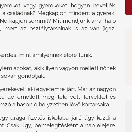
gyereket vagy gyerekeket hogyan neveljék.
 a családnak? Megkapjon mindent a gyerek,
e kapjon semmit? Mit mondjunk arra, ha ő
, mert az osztálytársainak is az van (igaz,
kérdés, mint amilyennek előre tűnik.
ylem azokat, akik ilyen vagyon mellett nőnek
t sokan gondolják.
yerekével, aki egyetemre járt. Már az nagyon
lt, de emellett még tele volt tervekkel és
emző a hasonló helyzetben lévő kortársaira.
gy drága fizetős iskolába járt) úgy kezdi a
int. Csak úgy, bemelegítésként a nap elejére.