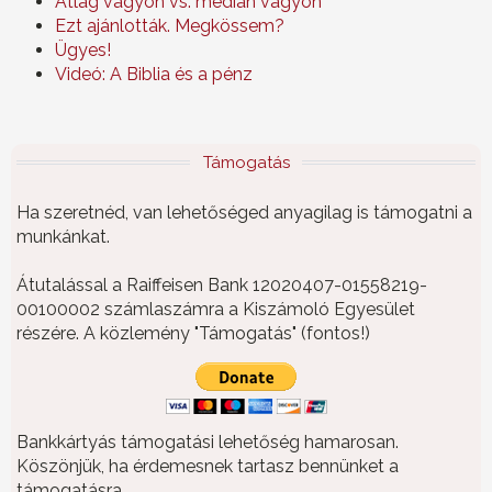
Átlag vagyon vs. medián vagyon
Ezt ajánlották. Megkössem?
Ügyes!
Videó: A Biblia és a pénz
Támogatás
Ha szeretnéd, van lehetőséged anyagilag is támogatni a
munkánkat.
Átutalással a Raiffeisen Bank 12020407-01558219-
00100002 számlaszámra a Kiszámoló Egyesület
részére. A közlemény "Támogatás" (fontos!)
Bankkártyás támogatási lehetőség hamarosan.
Köszönjük, ha érdemesnek tartasz bennünket a
támogatásra.