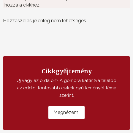
hozzá a cikkhez.
Hozzászólás jelenleg nem lehetséges.
Cikkgyűjtemény
Új vagy az oldalon? A gombra kattintva találod
az eddigi fontosabb cikkek gyűjteményét téma
szerint.
Megnézem!