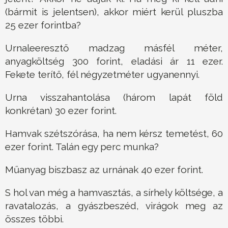
(bármit is jelentsen), akkor miért kerül pluszba
25 ezer forintba?
Urnaleeresztő madzag másfél méter,
anyagköltség 300 forint, eladási ár 11 ezer.
Fekete terítő, fél négyzetméter ugyanennyi.
Urna visszahantolása (három lapát föld
konkrétan) 30 ezer forint.
Hamvak szétszórása, ha nem kérsz temetést, 60
ezer forint. Talán egy perc munka?
Műanyag biszbasz az urnának 40 ezer forint.
S hol van még a hamvasztás, a sírhely költsége, a
ravatalozás, a gyászbeszéd, virágok meg az
összes többi.