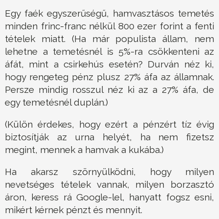
Egy faék egyszerűségű, hamvasztásos temetés
minden frinc-franc nélkül 800 ezer forint a fenti
tételek miatt. (Ha már populista állam, nem
lehetne a temetésnél is 5%-ra csökkenteni az
áfát, mint a csirkehús esetén? Durván néz ki,
hogy rengeteg pénz plusz 27% áfa az államnak.
Persze mindig rosszul néz ki az a 27% áfa, de
egy temetésnél duplán.)
(Külön érdekes, hogy ezért a pénzért tíz évig
biztosítják az urna helyét, ha nem fizetsz
megint, mennek a hamvak a kukába.)
Ha akarsz szörnyülködni, hogy milyen
nevetséges tételek vannak, milyen borzasztó
áron, keress rá Google-lel, hanyatt fogsz esni,
mikért kérnek pénzt és mennyit.