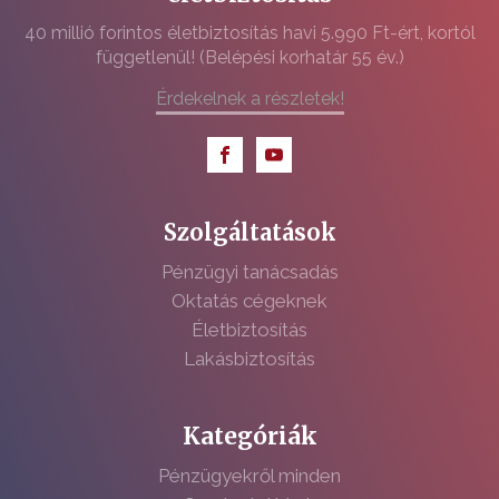
40 millió forintos életbiztosítás havi 5.990 Ft-ért, kortól
függetlenül! (Belépési korhatár 55 év.)
Érdekelnek a részletek!
Szolgáltatások
Pénzügyi tanácsadás
Oktatás cégeknek
Életbiztosítás
Lakásbiztosítás
Kategóriák
Pénzügyekről minden