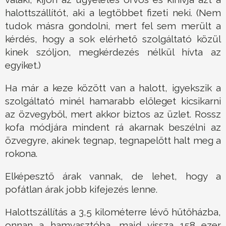
halottszállítót, aki a legtöbbet fizeti neki. (Nem
tudok másra gondolni, mert fel sem merült a
kérdés, hogy a sok elérhető szolgáltató közül
kinek szóljon, megkérdezés nélkül hívta az
egyiket.)
Ha már a keze között van a halott, igyekszik a
szolgáltató minél hamarabb előleget kicsikarni
az özvegyből, mert akkor biztos az üzlet. Rossz
kofa módjára mindent rá akarnak beszélni az
özvegyre, akinek tegnap, tegnapelőtt halt meg a
rokona.
Elképesztő árak vannak, de lehet, hogy a
pofátlan árak jobb kifejezés lenne.
Halottszállítás a 3,5 kilométerre lévő hűtőházba,
onnan a hamvasztóba, majd vissza 158 ezer