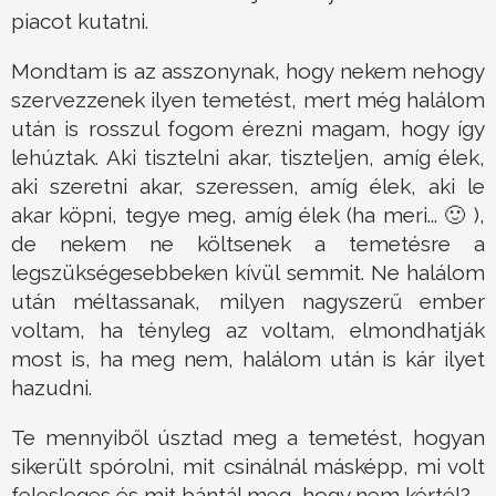
piacot kutatni.
Mondtam is az asszonynak, hogy nekem nehogy
szervezzenek ilyen temetést, mert még halálom
után is rosszul fogom érezni magam, hogy így
lehúztak. Aki tisztelni akar, tiszteljen, amíg élek,
aki szeretni akar, szeressen, amíg élek, aki le
akar köpni, tegye meg, amíg élek (ha meri... 🙂 ),
de nekem ne költsenek a temetésre a
legszükségesebbeken kívül semmit. Ne halálom
után méltassanak, milyen nagyszerű ember
voltam, ha tényleg az voltam, elmondhatják
most is, ha meg nem, halálom után is kár ilyet
hazudni.
Te mennyiből úsztad meg a temetést, hogyan
sikerült spórolni, mit csinálnál másképp, mi volt
felesleges és mit bántál meg, hogy nem kértél?