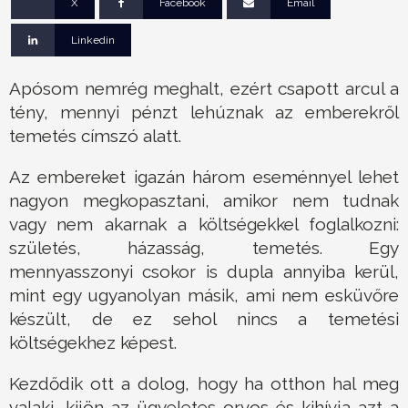
X
Facebook
Email
Linkedin
Apósom nemrég meghalt, ezért csapott arcul a
tény, mennyi pénzt lehúznak az emberekről
temetés címszó alatt.
Az embereket igazán három eseménnyel lehet
nagyon megkopasztani, amikor nem tudnak
vagy nem akarnak a költségekkel foglalkozni:
születés, házasság, temetés. Egy
mennyasszonyi csokor is dupla annyiba kerül,
mint egy ugyanolyan másik, ami nem esküvőre
készült, de ez sehol nincs a temetési
költségekhez képest.
Kezdődik ott a dolog, hogy ha otthon hal meg
valaki, kijön az ügyeletes orvos és kihívja azt a