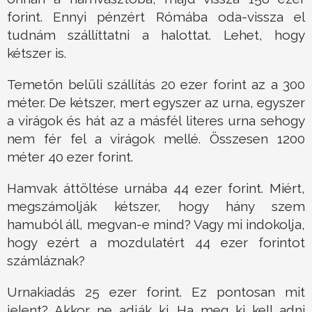
forint. Ennyi pénzért Rómába oda-vissza el
tudnám szállíttatni a halottat. Lehet, hogy
kétszer is.
Temetőn belüli szállítás 20 ezer forint az a 300
méter. De kétszer, mert egyszer az urna, egyszer
a virágok és hát az a másfél literes urna sehogy
nem fér fel a virágok mellé. Összesen 1200
méter 40 ezer forint.
Hamvak áttöltése urnába 44 ezer forint. Miért,
megszámolják kétszer, hogy hány szem
hamuból áll, megvan-e mind? Vagy mi indokolja,
hogy ezért a mozdulatért 44 ezer forintot
számláznak?
Urnakiadás 25 ezer forint. Ez pontosan mit
jelent? Akkor ne adják ki. Ha meg ki kell adni