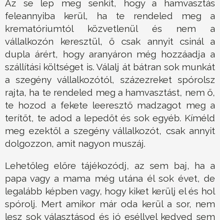
Az se lep meg senkit, hogy a hamvasztás
feleannyiba kerül, ha te rendeled meg a
krematóriumtól közvetlenül és nem a
vállalkozón keresztül, ő csak annyit csinál a
dupla árért, hogy aranyáron még hozzáadja a
szállítási költséget is. Válalj át bátran sok munkát
a szegény vállalkozótól, százezreket spórolsz
rajta, ha te rendeled meg a hamvasztást, nem ő,
te hozod a fekete leeresztő madzagot meg a
terítőt, te adod a lepedőt és sok egyéb. Kíméld
meg ezektől a szegény vállalkozót, csak annyit
dolgozzon, amit nagyon muszáj.
Lehetőleg előre tájékozódj, az sem baj, ha a
papa vagy a mama még utána él sok évet, de
legalább képben vagy, hogy kiket kerülj el és hol
spórolj. Mert amikor már oda kerül a sor, nem
lesz sok választásod és jó eséllyel kedved sem