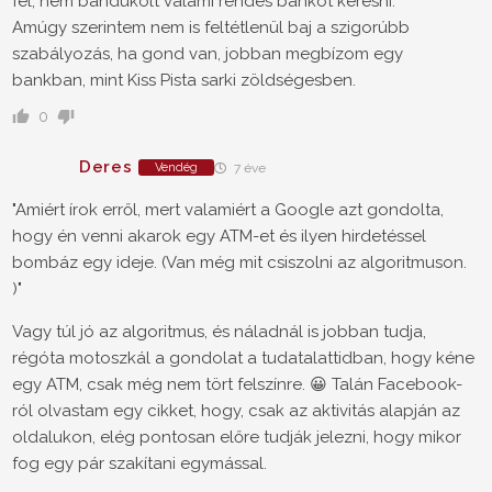
fel, nem bandukolt valami rendes bankot keresni.
Amúgy szerintem nem is feltétlenül baj a szigorúbb
szabályozás, ha gond van, jobban megbízom egy
bankban, mint Kiss Pista sarki zöldségesben.
0
Deres
Vendég
7 éve
"Amiért írok erről, mert valamiért a Google azt gondolta,
hogy én venni akarok egy ATM-et és ilyen hirdetéssel
bombáz egy ideje. (Van még mit csiszolni az algoritmuson.
)"
Vagy túl jó az algoritmus, és náladnál is jobban tudja,
régóta motoszkál a gondolat a tudatalattidban, hogy kéne
egy ATM, csak még nem tört felszínre. 😀 Talán Facebook-
ról olvastam egy cikket, hogy, csak az aktivitás alapján az
oldalukon, elég pontosan előre tudják jelezni, hogy mikor
fog egy pár szakítani egymással.