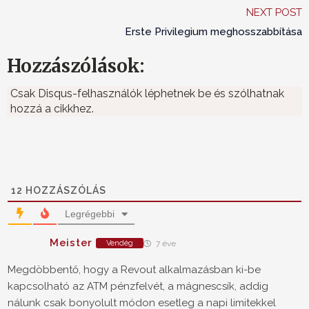
NEXT POST
Erste Privilegium meghosszabbítása
Hozzászólások:
Csak Disqus-felhasználók léphetnek be és szólhatnak
hozzá a cikkhez.
12
HOZZÁSZÓLÁS
Legrégebbi
Meister
Vendég
7 éve
Megdöbbentő, hogy a Revout alkalmazásban ki-be
kapcsolható az ATM pénzfelvét, a mágnescsík, addig
nálunk csak bonyolult módon esetleg a napi limitekkel