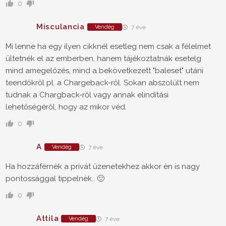
0
Misculancia
Vendég
7 éve
Mi lenne ha egy ilyen cikknél esetleg nem csak a félelmet
ültetnék el az emberben, hanem tájékoztatnák esetelg
mind amegelőzés, mind a bekövetkezett "baleset" utáni
teendőkről pl. a Chargeback-ről. Sokan abszolúlt nem
tudnak a Chargback-ről vagy annak elindítási
lehetőségéről, hogy az mikor véd.
0
A
Vendég
7 éve
Ha hozzáfèrnèk a privát üzenetekhez akkor èn is nagy
pontossággal tippelnèk.. 🙂
0
Attila
Vendég
7 éve