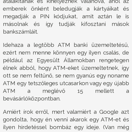
átalakítanak és kihelyeznek valahová, ahol az
emberek önként beledugják a kártyáikat és
megadják a PIN kódjukat, amit aztán le is
másolnak és így tudják kifosztani mások
bankszámláit.
Idehaza a legtöbb ATM banki üzemeltetésű,
ezért nem menne könnyen egy ilyen csalás, de
például az Egyesült Államokban rengetegen
élnek abból, hogy ATM-eket üzemeltetnek, így
ott se nem feltűnő, se nem gyanús egy noname
ATM egy tetszőleges utcasarkon vagy egy újabb
ATM a meglévő 15 mellett a
bevásárlóközpontban.
Amiért írok erről, mert valamiért a Google azt
gondolta, hogy én venni akarok egy ATM-et és
ilyen hirdetéssel bombáz egy ideje. (Van még