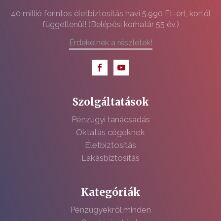
40 millió forintos életbiztosítás havi 5.990 Ft-ért, kortól
függetlenül! (Belépési korhatár 55 év.)
Érdekelnek a részletek!
Szolgáltatások
Pénzügyi tanácsadás
Oktatás cégeknek
Életbiztosítás
Lakásbiztosítás
Kategóriák
Pénzügyekről minden