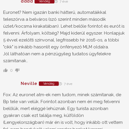
dddd
Vendég
7 éve
Euronet? Nem igazán banki hátterű, automatáikkal
teleszórva a belváros (szó szerint minden második
üzlet/kocsma kirakatában). Lehet belőle forintot és eurót is
felvenni. Árfolyam, költség? Majd kiderül egyszer. Honlapjuk
5 évvel ezelőtti színvonal, legfrissebb hír 2016-os, a többi
"cikk" is inkább hasonlít egy önfényező MLM oldalra.
Jól láthatóan nem a pénzügyileg tudatos ügyfelekre
számítanak..
0
Neville
Vendég
7 éve
Fox: Az euronet atm-ek nem tudom, minek számítanak, de
Bp tele van velük. Forintot azonban nem éri meg felvenni
belőlük, mert eléggé lehúznak. Egy turista azonban
gyakran csak ezt találja meg, külföldön
(Lengyelországban) már én is volt, hogy inkább ott vettem