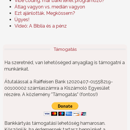
Vibe coding: már bárki lehet programozó?
Átlag vagyon vs. medián vagyon
Ezt ajánlották. Megkössem?
Ügyes!
Videó: A Biblia és a pénz
Támogatás
Ha szeretnéd, van lehetőséged anyagilag is támogatni a
munkánkat.
Átutalással a Raiffeisen Bank 12020407-01558219-
00100002 számlaszámra a Kiszámoló Egyesület
részére. A közlemény "Támogatás" (fontos!)
Bankkártyás támogatási lehetőség hamarosan.
Köszönjük, ha érdemesnek tartasz bennünket a