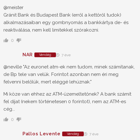
@meister
Gránit Bank és Budapest Bank (erről a kettőről tudok)
alkalmazásaiban egy gombnyomás a bankkártya de- és
reaktiválása, nem kell limitekkel szórakozni.
0
NAR
Vendég
7 éve
@neville "Az euronet atm-ek nem tudom, minek számítanak,
de Bp tele van velük. Forintot azonban nem éri meg
felvenni belőlük, mert eléggé lehúznak."
Mi köze van ehhez az ATM-üzemeltetőnek? A bank számít
fel díjat (nekem történetesen 0 forintot), nem az ATM-es
cég...
0
Pallos Levente
Vendég
7 éve