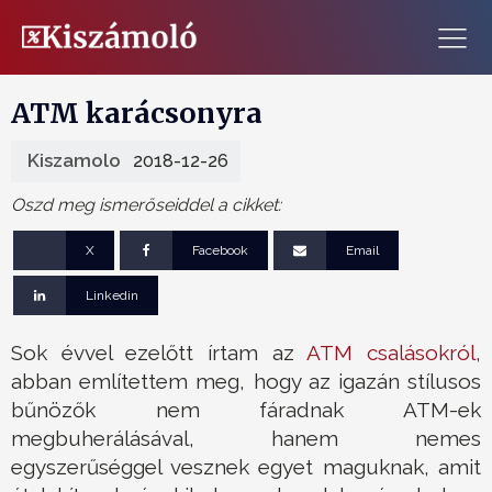
ATM karácsonyra
Kiszamolo
2018-12-26
Oszd meg ismerőseiddel a cikket:
X
Facebook
Email
Linkedin
Sok évvel ezelőtt írtam az
ATM csalásokról
,
abban említettem meg, hogy az igazán stílusos
bűnözők nem fáradnak ATM-ek
megbuherálásával, hanem nemes
egyszerűséggel vesznek egyet maguknak, amit