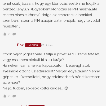
lehet csak játszani, hogy egy klónozás esetén ne tudják a
pénzed lenyúlni. (Egyébként klónozás és PIN használata
esetén nincs is könnyű dolga az embernek a bankkal
szemben, hiszen a PIN alapján azt mondják, hogy te voltál
felelőtlen.)
0
Fox
Vendég
7 éve
Itthon vajon jogszabály is tiltja a privát ATM üzemeltetését,
vagy csak nem alakult ki a kultúrája?
Ha nekem van amerikai kapcsolatom, belevághatok
ilyesmibe ottkint, üzlettársként? Megéri egyáltalán? Mennyi
gépet kell üzemeltetni, hogy értelmezhető pénzt keressen
az ember?
Na jó, tudom, sok-sok költői kérdés... 🙂
0