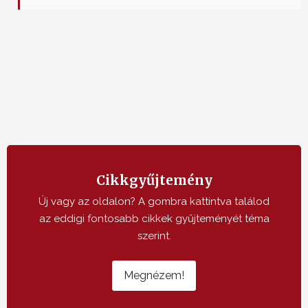
Cikkgyűjtemény
Új vagy az oldalon? A gombra kattintva találod
az eddigi fontosabb cikkek gyűjteményét téma
szerint.
Megnézem!