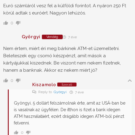
Euró számláról vesz fel a külföldi forintot. A nyáron 250 Ft
körül adtak 1 euróért. Nagyon lehúzós.
0
Györgyi
Vendég
7 éve
Nem értem, miért éri meg bárkinek ATM-et üzemeltetni.
Beleteszek egy csomó készpénzt, amit mások a
kártyájukkal kiszednek. Be viszont nem nekem fizetnek,
hanem a banknak. Akkor ez nekem miért jó?
0
Kiszamolo
Szerző
Reply to
Györgyi
7 éve
Gyöngyi, 5 dollárt felszámolnak érte, amit az USÁ-ban be
is vasalnak az ügyfélen. De itthon is fizet a bank idegen
ATM használatáért, ezért drágább idegen ATM-ből pénzt
felvenni.
0