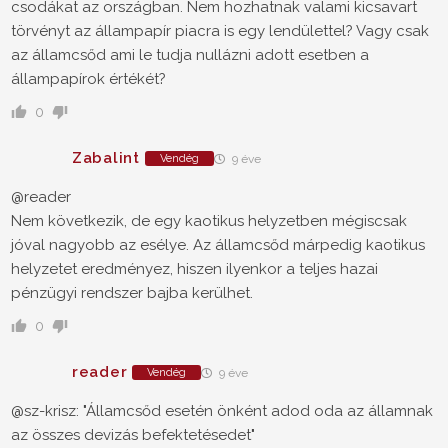
csodákat az országban. Nem hozhatnak valami kicsavart
törvényt az állampapír piacra is egy lendülettel? Vagy csak
az államcsőd ami le tudja nullázni adott esetben a
állampapírok értékét?
0
Zabalint
Vendég
9 éve
@reader
Nem következik, de egy kaotikus helyzetben mégiscsak
jóval nagyobb az esélye. Az államcsőd márpedig kaotikus
helyzetet eredményez, hiszen ilyenkor a teljes hazai
pénzügyi rendszer bajba kerülhet.
0
reader
Vendég
9 éve
@sz-krisz: "Államcsőd esetén önként adod oda az államnak
az összes devizás befektetésedet"