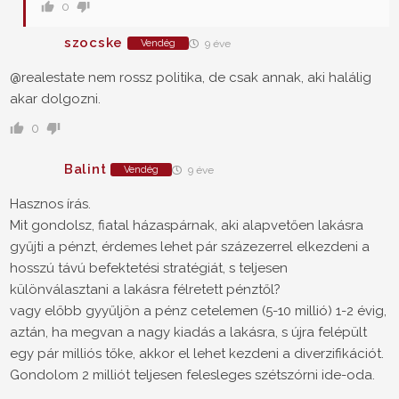
0
szocske
Vendég
9 éve
@realestate nem rossz politika, de csak annak, aki halálig
akar dolgozni.
0
Balint
Vendég
9 éve
Hasznos írás.
Mit gondolsz, fiatal házaspárnak, aki alapvetően lakásra
gyűjti a pénzt, érdemes lehet pár százezerrel elkezdeni a
hosszú távú befektetési stratégiát, s teljesen
különválasztani a lakásra félretett pénztől?
vagy előbb gyyűljön a pénz cetelemen (5-10 millió) 1-2 évig,
aztán, ha megvan a nagy kiadás a lakásra, s újra felépült
egy pár milliós tőke, akkor el lehet kezdeni a diverzifikációt.
Gondolom 2 milliót teljesen felesleges szétszórni ide-oda.