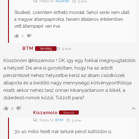
Reply to
studkell
9 éve
Studkell, szerintem érthető mondat. Sehol senki nem utalt
a magyar állampapírokra, hanem általános értelemben
vett állampapír van írva.
0
BTM
Vendég
9 éve
Köszönöm
@Kiszamolo
! OK, így egy fokkal megnyugtatóbb
a helyzet. De arra is gondoltam, hogy ha az adott
pénzintézet nehéz helyzetbe kerül az állam csődközeli
állapota és a bedőlő nagy mennyiségű kötvényportfóliója
miatt, akkor nehéz lesz onnan kikanyarítanom a tőkét, a
düledező romok közül. Túlzott para?
0
Kiszamolo
Szerző
Reply to
BTM
9 éve
30-40 millió felett már tartunk pénzt külföldön is.