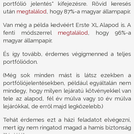
portfólió jelentés" kifejezésre. Rövid keresés
után
megtalálod
, hogy 87%-a magyar állampapír.
Van még a példa kedvéért Erste XL Alapod is. A
fenti módszerrel
megtalálod
, hogy 96%-a
magyar állampapír.
És így tovább, érdemes végigmenned a teljes
portfóliódon.
(Még sok minden mást is látsz ezekben a
portfóliójelentésekben, például egyáltalán nem
mindegy, hogy milyen lejáratú kötvényekkel van
tele az alapod, fél év múlva vagy 10 év múlva
lejárókkal, de erről majd legközelebb.)
Tehát érdemes ezt a házi feladatot elvégezni,
mert így nem ringatod magad a hamis biztonság