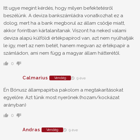
Itt ugye megint kérdés, hogy milyen befektetésről
beszélünk. A deviza bankszámládra vonatkozhat ez a
dolog, mert ha a bank megborul az állam csődje miatt,
akkor forintban kártalanítanak. Viszont ha neked valami
deviza alapú külföldi értékpapírod van, azt nem nyúlhatják
le így, mert az nem betét, hanem megvan az értékpapír a
számládon, ami nem függ a magyar állam hátterétől.
0
Calmarius
Vendég
9 éve
Én Bónusz állampapírba pakolom a megtakarításokat
egyelőre. Azt tűnik most nyerőnek.(hozam/kockázat
arányban)
0
Andras
Vendég
9 éve