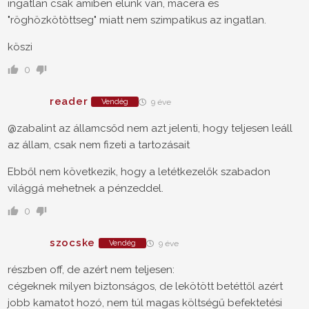
ingatlan csak amiben elünk van, macera es
"röghözkötöttseg" miatt nem szimpatikus az ingatlan.
köszi
0
reader
Vendég
9 éve
@zabalint az államcsőd nem azt jelenti, hogy teljesen leáll
az állam, csak nem fizeti a tartozásait
Ebből nem következik, hogy a letétkezelők szabadon
világgá mehetnek a pénzeddel.
0
szocske
Vendég
9 éve
részben off, de azért nem teljesen:
cégeknek milyen biztonságos, de lekötött betéttől azért
jobb kamatot hozó, nem túl magas költségű befektetési