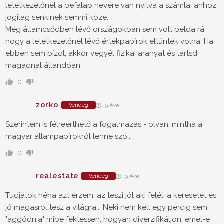
letétkezelőnél a befalap nevére van nyitva a számla, ahhoz
jogilag senkinek semmi köze.
Még államcsődben lévő országokban sem volt példa rá,
hogy a letétkezelőnél lévő értékpapírok eltűntek volna. Ha
ebben sem bízol, akkor vegyél fizikai aranyat és tartsd
magadnál állandóan.
0
zorko
Vendég
9 éve
Szerintem is félreérthető a fogalmazás - olyan, mintha a
magyar állampapírokról lenne szó...
0
realestate
Vendég
9 éve
Tudjátok néha azt érzem, az teszi jól aki feléli a keresetét és
jó magasról tesz a világra... Neki nem kell egy percig sem
"aggódnia" mibe fektessen, hogyan diverzifikáljon, emel-e