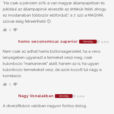
“Ha csak a pénzem 20%-a van magyar állampapírban és
például az állampapírok elvesztik az értékük felét, ahogy
ez mostanában többször előfordult,” a 7. szó a MAGYAR,
szóval elég félreérthető 🙂
0
homo oeconomicus superior
Vendég
9 éve
Nem csak az adhat hamis biztonsagerzetet, ha a vevo
lenyegeben ugyanazt a termeket veszi meg, csak
kulonbozo "markanevek" alatt, hanem az is, ha ugyan
kulonbozo termekeket vesz, de azok kozott tul nagy a
korrelacio.
0
Nagy Vonalakban
Vendég
9 éve
A diverzifikáció valóban nagyon fontos dolog.