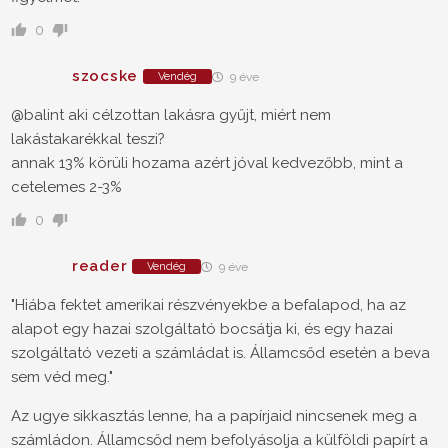
0
szocske
Vendég
9 éve
@balint aki célzottan lakásra gyűjt, miért nem
lakástakarékkal teszi?
annak 13% körüli hozama azért jóval kedvezőbb, mint a
cetelemes 2-3%
0
reader
Vendég
9 éve
"Hiába fektet amerikai részvényekbe a befalapod, ha az
alapot egy hazai szolgáltató bocsátja ki, és egy hazai
szolgáltató vezeti a számládat is. Államcsőd esetén a beva
sem véd meg."
Az ugye sikkasztás lenne, ha a papírjaid nincsenek meg a
számládon. Államcsőd nem befolyásolja a külföldi papírt a