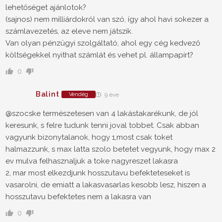
lehetőséget ajánlotok?
(sajnos) nem milliárdokról van szó, így ahol havi sokezer a
számlavezetés, az eleve nem játszik.
Van olyan pénzügyi szolgáltató, ahol egy cég kedvező
költségekkel nyithat számlát és vehet pl. állampapírt?
0
Balint
Vendég
9 éve
@szocske természetesen van 4 lakástakarékunk, de jól
keresunk, s felre tudunk tenni joval tobbet. Csak abban
vagyunk bizonytalanok, hogy 1,most csak toket
halmazzunk, s max latta szolo betetet vegyunk, hogy max 2
ev mulva felhasznaljuk a toke nagyreszet lakasra
2, mar most elkezdjunk hosszutavu befekteteseket is
vasarolni, de emiatt a lakasvasarlas kesobb lesz, hiszen a
hosszutavu befektetes nem a lakasra van
0