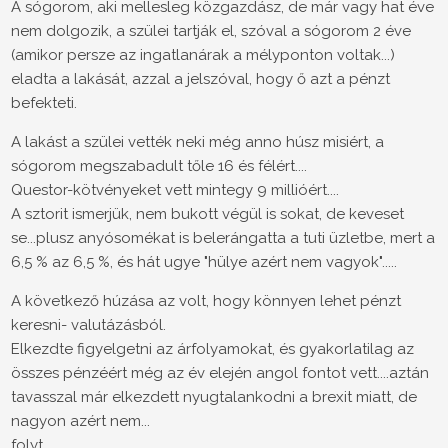
A sógorom, aki mellesleg közgazdász, de már vagy hat éve
nem dolgozik, a szülei tartják el, szóval a sógorom 2 éve
(amikor persze az ingatlanárak a mélyponton voltak...)
eladta a lakását, azzal a jelszóval, hogy ő azt a pénzt
befekteti.
A lakást a szülei vették neki még anno húsz misiért, a
sógorom megszabadult tőle 16 és félért....
Questor-kötvényeket vett mintegy 9 millióért....
A sztorit ismerjük, nem bukott végül is sokat, de keveset
se...plusz anyósomékat is belerángatta a tuti üzletbe, mert a
6,5 % az 6,5 %, és hát ugye "hülye azért nem vagyok".....
A következő húzása az volt, hogy könnyen lehet pénzt
keresni- valutázásból.
Elkezdte figyelgetni az árfolyamokat, és gyakorlatilag az
összes pénzéért még az év elején angol fontot vett....aztán
tavasszal már elkezdett nyugtalankodni a brexit miatt, de
nagyon azért nem...
folyt.