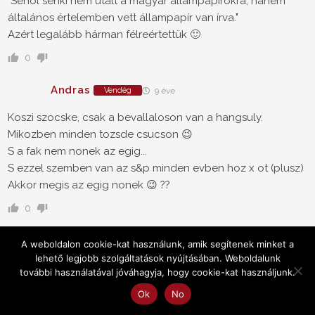
"Sehol senki nem utalt a magyar állampapírokra, hanem
általános értelemben vett állampapír van írva."
Azért legalább hárman félreértettük 🙂
0
Andras
Vendég
9 éve
Koszi szocske, csak a bevallaloson van a hangsuly.
Mikozben minden tozsde csucson 😉
S a fak nem nonek az egig...
S ezzel szemben van az s&p minden evben hoz x ot (plusz)
Akkor megis az egig nonek 😉 ??
0
szocske
Vendég
9 éve
A weboldalon cookie-kat használunk, amik segítenek minket a
lehető legjobb szolgáltatások nyújtásában. Weboldalunk
@andras most éppen csúcson vannak, de egy
további használatával jóváhagyja, hogy cookie-kat használjunk.
nyugdíjpénztárnál az átlagügyfél nem egyszerre tesz egy
Ok
No
nagyobb vagyont, hanem 20-30 évig fizetget kis