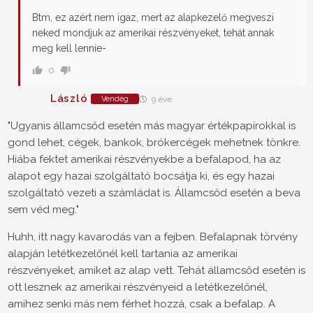
Btm, ez azért nem igaz, mert az alapkezelő megveszi
neked mondjuk az amerikai részvényeket, tehát annak
meg kell lennie-
0
László
Vendég
9 éve
"Ugyanis államcsőd esetén más magyar értékpapírokkal is
gond lehet, cégek, bankok, brókercégek mehetnek tönkre.
Hiába fektet amerikai részvényekbe a befalapod, ha az
alapot egy hazai szolgáltató bocsátja ki, és egy hazai
szolgáltató vezeti a számládat is. Államcsőd esetén a beva
sem véd meg."
Huhh, itt nagy kavarodás van a fejben. Befalapnak törvény
alapján letétkezelőnél kell tartania az amerikai
részvényeket, amiket az alap vett. Tehát államcsőd esetén is
ott lesznek az amerikai részvényeid a letétkezelőnél,
amihez senki más nem férhet hozzá, csak a befalap. A