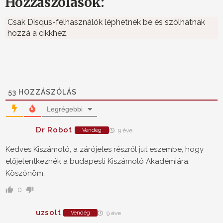
Hozzászólások:
Csak Disqus-felhasználók léphetnek be és szólhatnak
hozzá a cikkhez.
53
HOZZÁSZÓLÁS
Legrégebbi
Dr Robot
Vendég
9 éve
Kedves Kiszámoló, a zárójeles részről jut eszembe, hogy
előjelentkeznék a budapesti Kiszámoló Akadémiára.
Köszönöm.
0
uzsolt
Vendég
9 éve