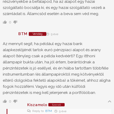
részvényekbe a befalapod, ha az alapot egy hazai
szolgáltató bocsátja ki, és egy hazai szolgáltató vezeti a
számládat is. Államcsőd esetén a beva sem véd meg.
0
BTM
Vendég
9 éve
Az mennyit segít, ha például egy hazai bank
alapkezelőjénél tartok euró pénzpiaci alapot és arany
alapot (tényleg csak a példa kedvéért)? Egy itthoni
állampapír bukta után, ha jól értem, berántódnak a
pénzintézetek is jó eséllyel, és én hiába tartottam többféle
instrumentumban (és állampapíroktól meg kötvényektől
eltérő dolgokba fektető alapokba) a tőkémet, ahhoz aligha
fogok hozzáférni. Vagyis egy idő után külföldi
pénzintézetek is meg kell jelenjenek a portfólióban.
0
Kiszamolo
Szerző
Reply to
BTM
9 éve