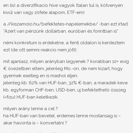
en (is) a diverzifikacio hive vagyok (talan tul is, kötvenyen
kivül van vagy 20fele alapom, ETF-em)
a //kiszamolo.hu/befektetes-napelemekbe/ -ban ezt irtad:
“Azért van pénzünk dollárban, euróban és forintban is”
némi konkretum is erdekelne, a fenti oldalon is kerdeztem
ezt (de ott semmi reakcio nem jött):
mit ajanlasz, milyen arányban legyenek ? korabban 10+ evig
€ övezetben eltem, jelenleg Mo.-on, de nem kizart, hogy
gyermek esetleg en is mashol eljen.
jelenleg kb. 62% van HUF-ban, 32% €-ban, a maradek keve
kb. egyforman CHF-ben, USD-ben, uj befektethetö összeg
(=fizu) HUF-ban keletkezik.
milyen arány lenne a cel ?
ha HUF-ban van bevetel, erdemes lenne mostansag is –
akar havonta is – konvertalni ?