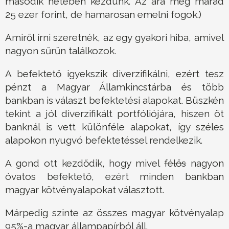
második hetében kezdünk. Az ára még marad
25 ezer forint, de hamarosan emelni fogok.)
Amiről írni szeretnék, az egy gyakori hiba, amivel
nagyon sűrűn találkozok.
A befektető igyekszik diverzifikálni, ezért tesz
pénzt a Magyar Államkincstárba és több
bankban is választ befektetési alapokat. Büszkén
tekint a jól diverzifikált portfóliójára, hiszen öt
banknál is vett különféle alapokat, így széles
alapokon nyugvó befektetéssel rendelkezik.
A gond ott kezdődik, hogy mivel
félős
nagyon
óvatos befektető, ezért minden bankban
magyar kötvényalapokat választott.
Márpedig szinte az összes magyar kötvényalap
95%-a magyar állampapírból áll.