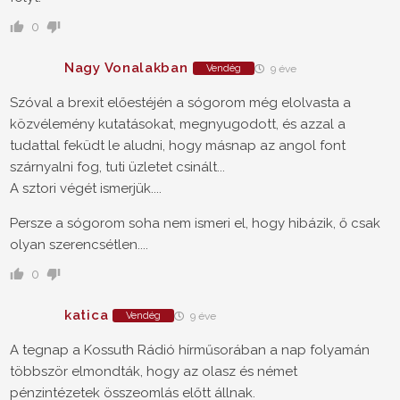
0
Nagy Vonalakban
Vendég
9 éve
Szóval a brexit előestéjén a sógorom még elolvasta a
közvélemény kutatásokat, megnyugodott, és azzal a
tudattal feküdt le aludni, hogy másnap az angol font
szárnyalni fog, tuti üzletet csinált...
A sztori végét ismerjük....
Persze a sógorom soha nem ismeri el, hogy hibázik, ő csak
olyan szerencsétlen....
0
katica
Vendég
9 éve
A tegnap a Kossuth Rádió hírműsorában a nap folyamán
többször elmondták, hogy az olasz és német
pénzintézetek összeomlás előtt állnak.