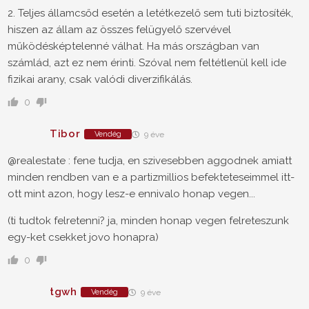
2. Teljes államcsőd esetén a letétkezelő sem tuti biztosíték,
hiszen az állam az összes felügyelő szervével
működésképtelenné válhat. Ha más országban van
számlád, azt ez nem érinti. Szóval nem feltétlenül kell ide
fizikai arany, csak valódi diverzifikálás.
0
Tibor
Vendég
9 éve
@realestate : fene tudja, en szivesebben aggodnek amiatt
minden rendben van e a partizmillios befekteteseimmel itt-
ott mint azon, hogy lesz-e ennivalo honap vegen...
(ti tudtok felretenni? ja, minden honap vegen felreteszunk
egy-ket csekket jovo honapra)
0
tgwh
Vendég
9 éve