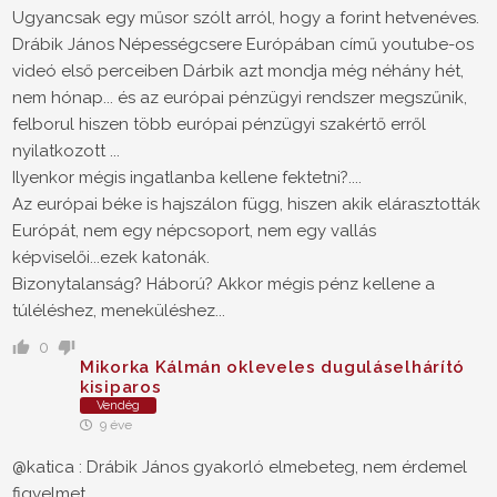
Ugyancsak egy műsor szólt arról, hogy a forint hetvenéves.
Drábik János Népességcsere Európában című youtube-os
videó első perceiben Dárbik azt mondja még néhány hét,
nem hónap... és az európai pénzügyi rendszer megszűnik,
felborul hiszen több európai pénzügyi szakértő erről
nyilatkozott ...
Ilyenkor mégis ingatlanba kellene fektetni?....
Az európai béke is hajszálon függ, hiszen akik elárasztották
Európát, nem egy népcsoport, nem egy vallás
képviselői...ezek katonák.
Bizonytalanság? Háború? Akkor mégis pénz kellene a
túléléshez, meneküléshez...
0
Mikorka Kálmán okleveles duguláselhárító
kisiparos
Vendég
9 éve
@katica : Drábik János gyakorló elmebeteg, nem érdemel
figyelmet.