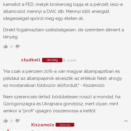
kamatot a FED, melyik brókercég lopja el a pénzét, lesz-e
államcsőd, mennyi a DAX, stb. Mennyi időt, energiát,
idegességet spórol meg egy életen át...
Direkt fogalmaztam szélsőségesen, de szerintem átment a
lényeg.
0
studkell
Vendég
9 éve
"Ha csak a pénzem 20%-a van magyar állampapírban és
például az állampapírok elvesztik az értékük felét, ahogy
ez mostanában többször előfordult," - Kiszámoló
Nem szerencsés (értsd: bődületesen rossz) a mondat, ha
Görögországra és Ukrajnára gondolsz, mert olyan, mint
amikor a "profi" újságíró összemossa a kettőt.
0
Kiszamolo
Szerző