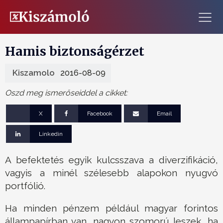
Hamis biztonságérzet
Kiszamolo
2016-08-09
Oszd meg ismerőseiddel a cikket:
X
Facebook
Email
Linkedin
A befektetés egyik kulcsszava a diverzifikáció,
vagyis a minél szélesebb alapokon nyugvó
portfólió.
Ha minden pénzem például magyar forintos
állampapírban van, nagyon szomorú leszek, ha