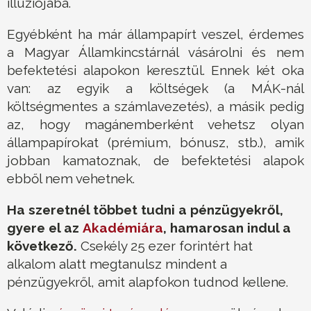
illúziójába.
Egyébként ha már állampapírt veszel, érdemes
a Magyar Államkincstárnál vásárolni és nem
befektetési alapokon keresztül. Ennek két oka
van: az egyik a költségek (a MÁK-nál
költségmentes a számlavezetés), a másik pedig
az, hogy magánemberként vehetsz olyan
állampapírokat (prémium, bónusz, stb.), amik
jobban kamatoznak, de befektetési alapok
ebből nem vehetnek.
Ha szeretnél többet tudni a pénzügyekről,
gyere el az
Akadémiára
, hamarosan indul a
következő.
Csekély 25 ezer forintért hat
alkalom alatt megtanulsz mindent a
pénzügyekről, amit alapfokon tudnod kellene.