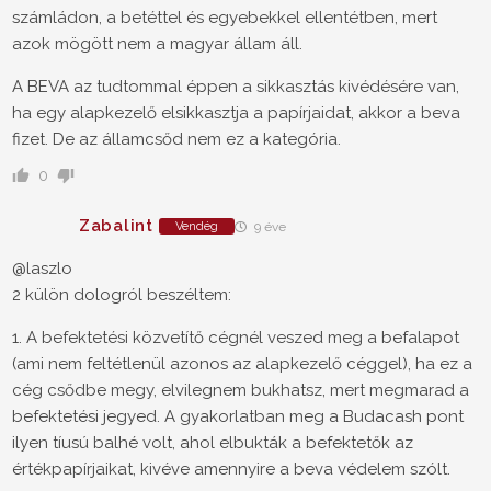
számládon, a betéttel és egyebekkel ellentétben, mert
azok mögött nem a magyar állam áll.
A BEVA az tudtommal éppen a sikkasztás kivédésére van,
ha egy alapkezelő elsikkasztja a papírjaidat, akkor a beva
fizet. De az államcsőd nem ez a kategória.
0
Zabalint
Vendég
9 éve
@laszlo
2 külön dologról beszéltem:
1. A befektetési közvetítő cégnél veszed meg a befalapot
(ami nem feltétlenül azonos az alapkezelő céggel), ha ez a
cég csődbe megy, elvilegnem bukhatsz, mert megmarad a
befektetési jegyed. A gyakorlatban meg a Budacash pont
ilyen tíusú balhé volt, ahol elbukták a befektetők az
értékpapírjaikat, kivéve amennyire a beva védelem szólt.