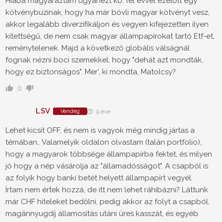
Hiába magyaráztam ugyanezt kb. fél évvel ezelőtt egy
kötvénybuzinak, hogy ha már bóvli magyar kötvényt vesz,
akkor legalább diverzifikáljon és vegyen kifejezetten ilyen
kitettségű, de nem csak magyar állampapírokat tartó Etf-et,
reménytelenek. Majd a következő globális válságnál
fognak nézni boci szemekkel, hogy "dehát azt mondták,
hogy ez biztonságos". Mer', ki mondta, Matolcsy?
0
LSV
Vendég
9 éve
Lehet kicsit OFF, és nem is vagyok még mindig jártas a
témában.. Valamelyik oldalon olvastam (talán portfolio),
hogy a magyarok többsége állampapírba fektet, és milyen
jó hogy a nép vásárolja az "államadósságot". A csapból is
az folyik hogy banki betét helyett állampapírt vegyél.
Írtam nem értek hozzá, de itt nem lehet ráhibázni? Láttunk
már CHF hiteleket bedőlni, pedig akkor az folyt a csapból,
magánnyugdíj államosítás utáni üres kasszát, és egyéb