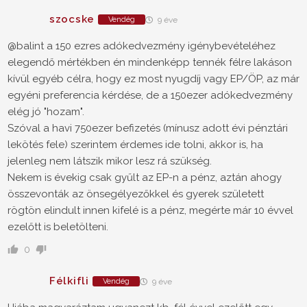
szocske
Vendég
9 éve
@balint a 150 ezres adókedvezmény igénybevételéhez
elegendő mértékben én mindenképp tennék félre lakáson
kívül egyéb célra, hogy ez most nyugdíj vagy EP/ÖP, az már
egyéni preferencia kérdése, de a 150ezer adókedvezmény
elég jó "hozam".
Szóval a havi 750ezer befizetés (mínusz adott évi pénztári
lekötés fele) szerintem érdemes ide tolni, akkor is, ha
jelenleg nem látszik mikor lesz rá szükség.
Nekem is évekig csak gyűlt az EP-n a pénz, aztán ahogy
összevonták az önsegélyezőkkel és gyerek született
rögtön elindult innen kifelé is a pénz, megérte már 10 évvel
ezelőtt is beletölteni.
0
Félkifli
Vendég
9 éve