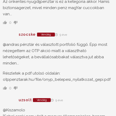
Az onkentes nyugdijpenztar is ez a ketegoria akkor. Hamis
biztonsagerzet, mivel minden penz magYar cuccokban
van...
0
szocske
Vendég
9 éve
@andras pénztár és választott portfolió függő. Épp most
nézegettem az OTP akció miatt a választható
lehetőségeket, a bevállalósabbakat választva jut abba
minden...
Részletek a pdf utolsó oldalán:
otppenztarak.hu/file/onyp_belepesi_nyilatkozat_gepi.pdf
0
uzsolt
Vendég
9 éve
@Kiszamolo