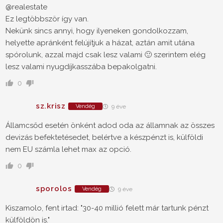
@realestate
Ez legtöbbször így van.
Nekünk sincs annyi, hogy ilyeneken gondolkozzam,
helyette apránként felújítjuk a házat, aztán amit utána
spórolunk, azzal majd csak lesz valami 🙂 szerintem elég
lesz valami nyugdíjkasszába bepakolgatni.
0
sz.krisz
Vendég
9 éve
Államcsőd esetén önként adod oda az államnak az összes
devizás befektetésedet, belértve a készpénzt is, külföldi
nem EU számla lehet max az opció.
0
sporolos
Vendég
9 éve
Kiszamolo, fent irtad: "30-40 millió felett már tartunk pénzt
külföldön is."