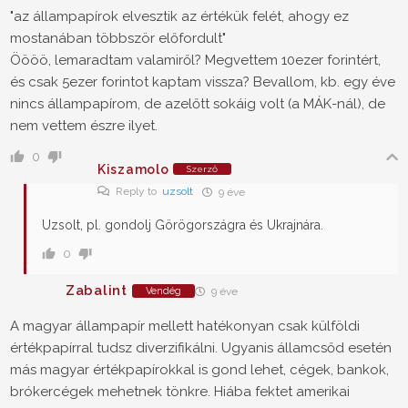
"az állampapírok elvesztik az értékük felét, ahogy ez
mostanában többször előfordult"
Öööö, lemaradtam valamiről? Megvettem 10ezer forintért,
és csak 5ezer forintot kaptam vissza? Bevallom, kb. egy éve
nincs állampapírom, de azelőtt sokáig volt (a MÁK-nál), de
nem vettem észre ilyet.
0
Kiszamolo
Szerző
Reply to
uzsolt
9 éve
Uzsolt, pl. gondolj Görögországra és Ukrajnára.
0
Zabalint
Vendég
9 éve
A magyar állampapír mellett hatékonyan csak külföldi
értékpapírral tudsz diverzifikálni. Ugyanis államcsőd esetén
más magyar értékpapírokkal is gond lehet, cégek, bankok,
brókercégek mehetnek tönkre. Hiába fektet amerikai