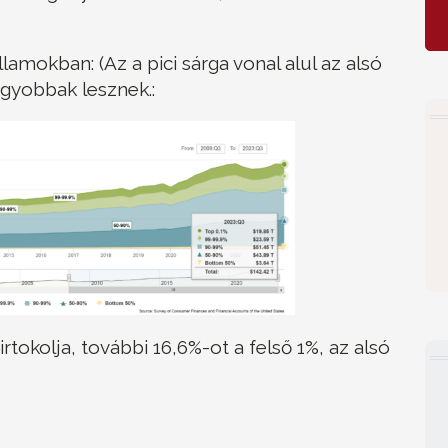
amokban: (Az a pici sárga vonal alul az alsó
agyobbak lesznek.:
rtokolja, további 16,6%-ot a felső 1%, az alsó