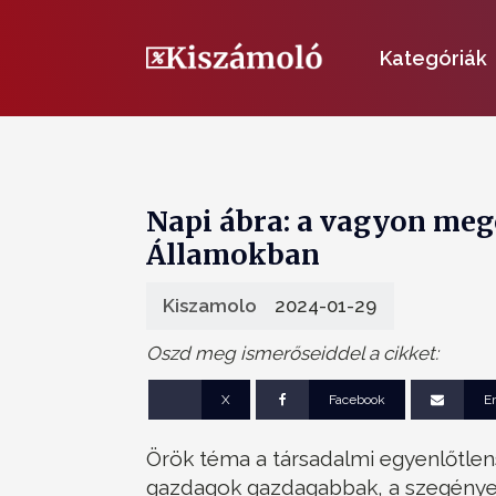
Kategóriák
Napi ábra: a vagyon meg
Államokban
Kiszamolo
2024-01-29
Oszd meg ismerőseiddel a cikket:
X
Facebook
E
Örök téma a társadalmi egyenlőtlens
gazdagok gazdagabbak, a szegények