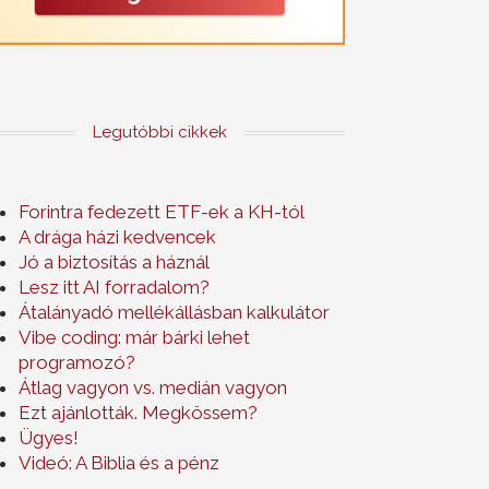
Legutóbbi cikkek
Forintra fedezett ETF-ek a KH-tól
A drága házi kedvencek
Jó a biztosítás a háznál
Lesz itt AI forradalom?
Átalányadó mellékállásban kalkulátor
Vibe coding: már bárki lehet
programozó?
Átlag vagyon vs. medián vagyon
Ezt ajánlották. Megkössem?
Ügyes!
Videó: A Biblia és a pénz