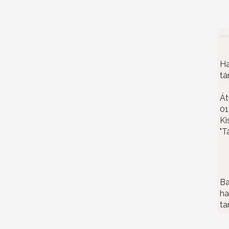
Ha
tá
Át
01
Ki
"T
Ba
ha
ta