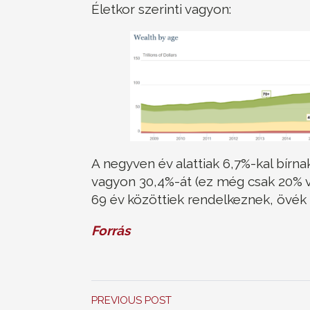
Életkor szerinti vagyon:
A negyven év alattiak 6,7%-kal bírnak
vagyon 30,4%-át (ez még csak 20% v
69 év közöttiek rendelkeznek, övék 
Forrás
PREVIOUS POST