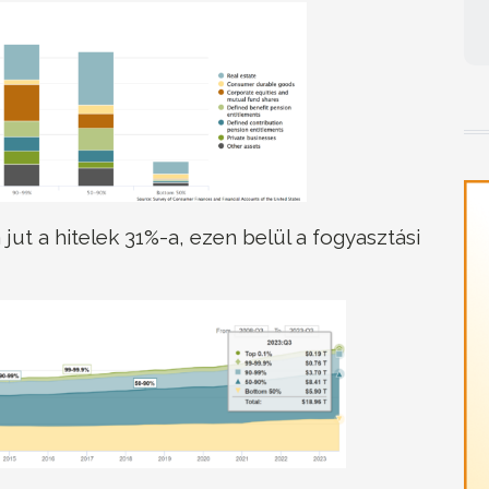
 jut a hitelek 31%-a, ezen belül a fogyasztási