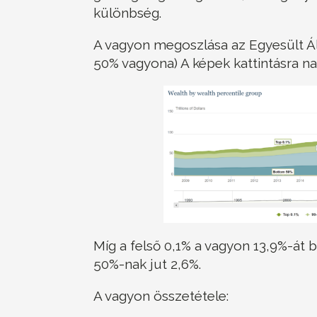
különbség.
A vagyon megoszlása az Egyesült Áll
50% vagyona) A képek kattintásra n
Míg a felső 0,1% a vagyon 13,9%-át bi
50%-nak jut 2,6%.
A vagyon összetétele: