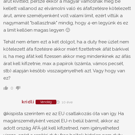
árut kivitted, persze ekkor a magyar vámosnak meg be
kellett vallanod az elvámolni való és áfafizetésre kötelezett
árut, amire személyenként volt valami limit, ezért vittük a
nagymamát "ballasztnak" mindig, hogy 4-en legyünk és ez
a limit kellően magas legyen 🙂
Tehát nem értem ezt a két dolgot, ha a duty free üzlet nem
kötelezett áfa fizetésre akkor miért fizettetnek áfát bárkivel
is, ha meg áfát kell fizessen akkor meg mindenkinek az áfás
árat kell kifizetnie, max a papírok (számla, vámos pecsét,
stb) alapján később visszaigényelheti azt. Vagy hogy van
ez?
0
kridli
Vendég
10 éve
@kispista szerintem ez az EU csatlakozás óta van így. Ha
magánszemélyként veszel EU-n belül bármit, akkor az
adott ország ÁFÁ-ját kell kifizetned, nem igényelheted