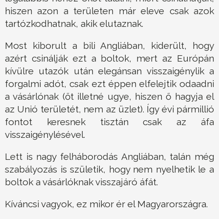
hiszen azon a területen már eleve csak azok
tartózkodhatnak, akik elutaznak.
Most kiborult a bili Angliában, kiderült, hogy
azért csinálják ezt a boltok, mert az Európán
kívülre utazók után elegánsan visszaigénylik a
forgalmi adót, csak ezt éppen elfelejtik odaadni
a vásárlónak (őt illetné ugye, hiszen ő hagyja el
az Unió területét, nem az üzlet). Így évi pármillió
fontot keresnek tisztán csak az áfa
visszaigénylésével.
Lett is nagy felháborodás Angliában, talán még
szabályozás is születik, hogy nem nyelhetik le a
boltok a vásárlóknak visszajáró áfát.
Kíváncsi vagyok, ez mikor ér el Magyarországra.