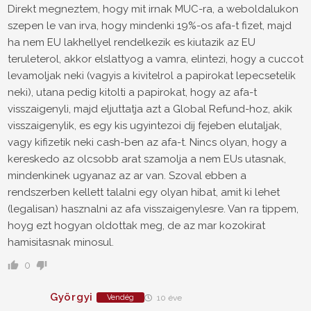
Direkt megneztem, hogy mit irnak MUC-ra, a weboldalukon
szepen le van irva, hogy mindenki 19%-os afa-t fizet, majd
ha nem EU lakhellyel rendelkezik es kiutazik az EU
teruleterol, akkor elslattyog a vamra, elintezi, hogy a cuccot
levamoljak neki (vagyis a kivitelrol a papirokat lepecsetelik
neki), utana pedig kitolti a papirokat, hogy az afa-t
visszaigenyli, majd eljuttatja azt a Global Refund-hoz, akik
visszaigenylik, es egy kis ugyintezoi dij fejeben elutaljak,
vagy kifizetik neki cash-ben az afa-t. Nincs olyan, hogy a
kereskedo az olcsobb arat szamolja a nem EUs utasnak,
mindenkinek ugyanaz az ar van. Szoval ebben a
rendszerben kellett talalni egy olyan hibat, amit ki lehet
(legalisan) hasznalni az afa visszaigenylesre. Van ra tippem,
hoyg ezt hogyan oldottak meg, de az mar kozokirat
hamisitasnak minosul.
0
Györgyi
Vendég
10 éve