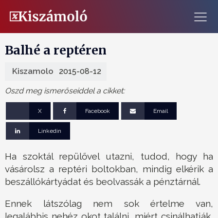
Balhé a reptéren
Kiszamolo
2015-08-12
Oszd meg ismerőseiddel a cikket:
X
Facebook
Email
Linkedin
Ha szoktál repülővel utazni, tudod, hogy ha
vásárolsz a reptéri boltokban, mindig elkérik a
beszállókártyádat és beolvassák a pénztárnál.
Ennek látszólag nem sok értelme van,
legalábbis nehéz okot találni, miért csinálhatják,