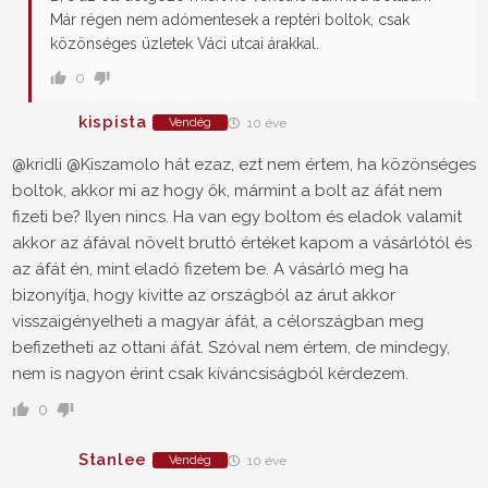
Már régen nem adómentesek a reptéri boltok, csak
közönséges üzletek Váci utcai árakkal.
0
kispista
Vendég
10 éve
@kridli
@Kiszamolo
hát ezaz, ezt nem értem, ha közönséges
boltok, akkor mi az hogy ők, mármint a bolt az áfát nem
fizeti be? Ilyen nincs. Ha van egy boltom és eladok valamit
akkor az áfával növelt bruttó értéket kapom a vásárlótól és
az áfát én, mint eladó fizetem be. A vásárló meg ha
bizonyítja, hogy kivitte az országból az árut akkor
visszaigényelheti a magyar áfát, a célországban meg
befizetheti az ottani áfát. Szóval nem értem, de mindegy,
nem is nagyon érint csak kíváncsiságból kérdezem.
0
Stanlee
Vendég
10 éve