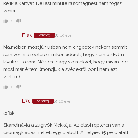
kérik a kártyát. De last minute hűtőmágnest nem fogsz
venni.
0
Fisk
Vendég
10 éve
Malmöben most júniusban nem engedtek nekem semmit
sem venni a reptéren, mikor kiderült, hogy nem az EU-n
kívülre utazom. Néztem nagy szemekkel, hogy mivan...de
most már értem. (mondjuk a svédekről pont nem ezt
vártam)
0
L70
Vendég
10 éve
@fisk
Skandinávia a zugívók Mekkája. Az olsoi reptéren van a
csomagkiadás mellett egy piabolt. A helyiek 15 perc alatt