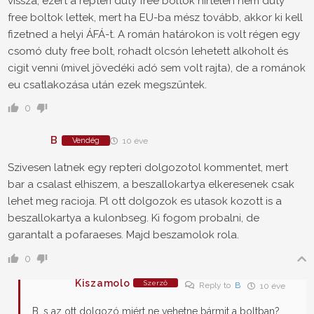
vissza, ezért a reptéri duty free boltok hirtelen nem duty
free boltok lettek, mert ha EU-ba mész tovább, akkor ki kell
fizetned a helyi ÁFÁ-t. A román határokon is volt régen egy
csomó duty free bolt, rohadt olcsón lehetett alkoholt és
cigit venni (mivel jövedéki adó sem volt rajta), de a románok
eu csatlakozása után ezek megszűntek.
0
B
Vendég
10 éve
Szivesen latnek egy repteri dolgozotol kommentet, mert
bar a csalast elhiszem, a beszallokartya elkeresenek csak
lehet meg racioja. Pl ott dolgozok es utasok kozott is a
beszallokartya a kulonbseg. Ki fogom probalni, de
garantalt a pofaraeses. Majd beszamolok rola.
0
Kiszamolo
Szerző
Reply to
B
10 éve
B, s az ott dolgozó miért ne vehetne bármit a boltban?