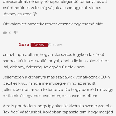
bevásárolnak néhány hónapra elegendő töményt, és ott
csörömpölnek vele, míg várják a csomagjukat. Vicces
látvány és zene 🙂
Ott valamiért hazaérkezéskor vesznek egy csomó piát.
0
Géza
Vendég
10 éve
én azt tapaszaltam, hogy a klasszikus (egykori tax free)
shopok kérik a beszállókártyát, ahol a tipikus választék az
ital, dohány, édesség. Az egyéb üzletek nem.
Jellemzően a dohányra más szabályok vonatkoznak EU-n
belül és kívül, mind a mennyiségre, mind az árra, itt
jellemzően két ár van feltüntetve. De hogy ez miért nincs így
az italok, és egyebek esetében, azt sosem értettem.
Arra is gondoltam, hogy így akarják kizárni a személyzetet a
"tax free" vásárlásból. Korábban tapasztaltam, hogy megjött