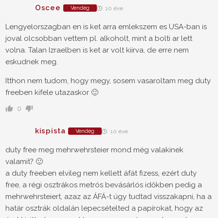
Oscee
Vendég
10 éve
Lengyelorszagban en is ket arra emlekszem es USA-ban is
joval olcsobban vettem pl. alkoholt, mint a bolti ar lett
volna. Talan Izraelben is ket ar volt kiirva, de erre nem
eskudnek meg.
Itthon nem tudom, hogy megy, sosem vasaroltam meg duty
freeben kifele utazaskor 🙂
0
kispista
Vendég
10 éve
duty free meg mehrwehrsteier mond még valakinek
valamit? 🙂
a duty freeben elvileg nem kellett áfát fizess, ezért duty
free, a régi osztrákos metrós bevásárlós időkben pedig a
mehrwehrsteiert, azaz az ÁFÁ-t úgy tudtad visszakapni, ha a
határ osztrák oldalán lepecsételted a papírokat, hogy az