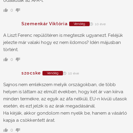
odaadták az ÁFA-t.
0
Szemenkár Viktória
Vendég
10 éve
A Liszt Ferenc repülőtéren is megteszik ugyanezt. Feléjük
jelezte már valaki hogy ez nem ildomos? Idén májusban
történt.
0
szocske
Vendég
10 éve
Sajnos nem emlékszem melyik országokban, de több
helyen is láttam az elmúlt években, hogy két ár van kiírva
minden termékre, az egyik az áfa nélküli, EU-n kívüli utasok
esetén, és ezt jelzik is az árak megadásánál.
Ha kiírják, akkor gondolom nem nyelik be, hanem a vásárló
kapja a csökkentett árat.
0