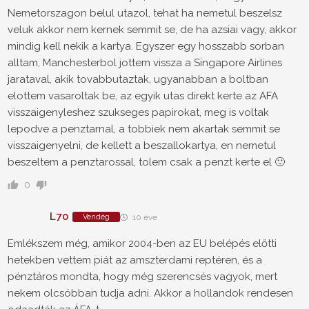
Nemetorszagon belul utazol, tehat ha nemetul beszelsz
veluk akkor nem kernek semmit se, de ha azsiai vagy, akkor
mindig kell nekik a kartya. Egyszer egy hosszabb sorban
alltam, Manchesterbol jottem vissza a Singapore Airlines
jarataval, akik tovabbutaztak, ugyanabban a boltban
elottem vasaroltak be, az egyik utas direkt kerte az AFA
visszaigenyleshez szukseges papirokat, meg is voltak
lepodve a penztarnal, a tobbiek nem akartak semmit se
visszaigenyelni, de kellett a beszallokartya, en nemetul
beszeltem a penztarossal, tolem csak a penzt kerte el 🙂
0
L70
Vendég
10 éve
Emlékszem még, amikor 2004-ben az EU belépés előtti
hetekben vettem piát az amszterdami reptéren, és a
pénztáros mondta, hogy még szerencsés vagyok, mert
nekem olcsóbban tudja adni. Akkor a hollandok rendesen