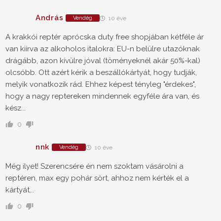
András
Vendég
10 éve
A krakkói reptér aprócska duty free shopjában kétféle ár
van kiírva az alkoholos italokra: EU-n belülre utazóknak
drágább, azon kívülre jóval (töményeknél akár 50%-kal)
olcsóbb. Ott azért kérik a beszállókártyát, hogy tudják,
melyik vonatkozik rád. Ehhez képest tényleg "érdekes",
hogy a nagy reptereken mindennek egyféle ára van, és
kész...
0
nnk
Vendég
10 éve
Még ilyet! Szerencsére én nem szoktam vásárolni a
reptéren, max egy pohár sört, ahhoz nem kérték el a
kártyát...
0