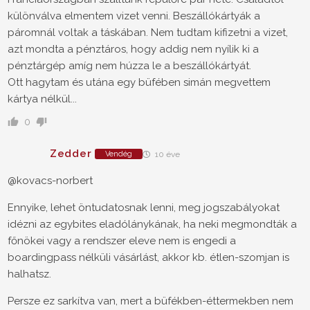
különválva elmentem vizet venni. Beszállókártyák a
páromnál voltak a táskában. Nem tudtam kifizetni a vizet,
azt mondta a pénztáros, hogy addig nem nyílik ki a
pénztárgép amíg nem húzza le a beszállókártyát.
Ott hagytam és utána egy büfében simán megvettem
kártya nélkül...
0
Zedder
Vendég
10 éve
@kovacs-norbert
Ennyike, lehet öntudatosnak lenni, meg jogszabályokat
idézni az egybites eladólánykának, ha neki megmondták a
főnökei vagy a rendszer eleve nem is engedi a
boardingpass nélküli vásárlást, akkor kb. étlen-szomjan is
halhatsz.
Persze ez sarkítva van, mert a büfékben-éttermekben nem