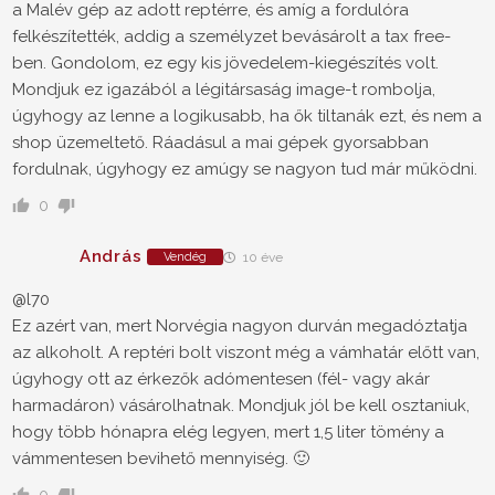
a Malév gép az adott reptérre, és amíg a fordulóra
felkészítették, addig a személyzet bevásárolt a tax free-
ben. Gondolom, ez egy kis jövedelem-kiegészítés volt.
Mondjuk ez igazából a légitársaság image-t rombolja,
úgyhogy az lenne a logikusabb, ha ők tiltanák ezt, és nem a
shop üzemeltető. Ráadásul a mai gépek gyorsabban
fordulnak, úgyhogy ez amúgy se nagyon tud már működni.
0
András
Vendég
10 éve
@l70
Ez azért van, mert Norvégia nagyon durván megadóztatja
az alkoholt. A reptéri bolt viszont még a vámhatár előtt van,
úgyhogy ott az érkezők adómentesen (fél- vagy akár
harmadáron) vásárolhatnak. Mondjuk jól be kell osztaniuk,
hogy több hónapra elég legyen, mert 1,5 liter tömény a
vámmentesen bevihető mennyiség. 🙂
0