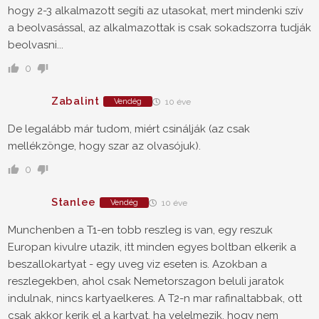
hogy 2-3 alkalmazott segíti az utasokat, mert mindenki szív
a beolvasással, az alkalmazottak is csak sokadszorra tudják
beolvasni...
0
Zabalint
Vendég
10 éve
De legalább már tudom, miért csinálják (az csak
mellékzönge, hogy szar az olvasójuk).
0
Stanlee
Vendég
10 éve
Munchenben a T1-en tobb reszleg is van, egy reszuk
Europan kivulre utazik, itt minden egyes boltban elkerik a
beszallokartyat - egy uveg viz eseten is. Azokban a
reszlegekben, ahol csak Nemetorszagon beluli jaratok
indulnak, nincs kartyaelkeres. A T2-n mar rafinaltabbak, ott
csak akkor kerik el a kartyat, ha velelmezik, hogy nem