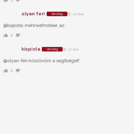
olyan feri
Vendég
10 éve
@kispista: mehrwehrsteier, az.
0
kispista
Vendég
10 éve
@olyan-feri köszönöm a segítséget!
0