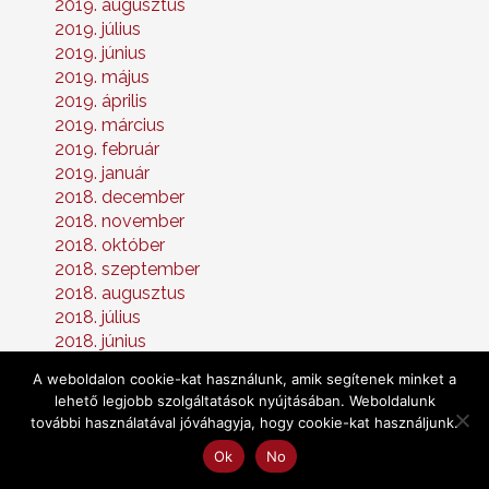
2019. augusztus
2019. július
2019. június
2019. május
2019. április
2019. március
2019. február
2019. január
2018. december
2018. november
2018. október
2018. szeptember
2018. augusztus
2018. július
2018. június
2018. május
A weboldalon cookie-kat használunk, amik segítenek minket a
2018. április
lehető legjobb szolgáltatások nyújtásában. Weboldalunk
2018. március
további használatával jóváhagyja, hogy cookie-kat használjunk.
2018. február
Ok
No
2018. január
2017. december