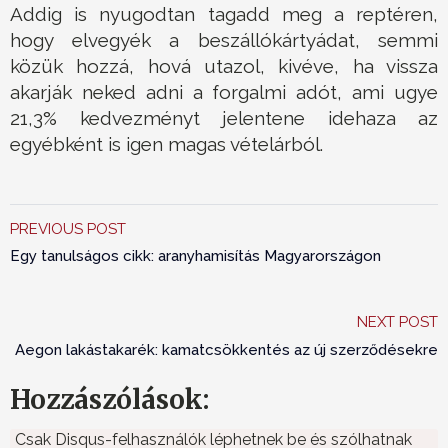
Addig is nyugodtan tagadd meg a reptéren,
hogy elvegyék a beszállókártyádat, semmi
közük hozzá, hová utazol, kivéve, ha vissza
akarják neked adni a forgalmi adót, ami ugye
21,3% kedvezményt jelentene idehaza az
egyébként is igen magas vételárból.
PREVIOUS POST
Egy tanulságos cikk: aranyhamisítás Magyarországon
NEXT POST
Aegon lakástakarék: kamatcsökkentés az új szerződésekre
Hozzászólások:
Csak Disqus-felhasználók léphetnek be és szólhatnak