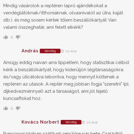
Mindig vásárolok a reptéren (apró ajándékokat a
vendéglátóknak/itthoniaknak, olvasnivalót az útra, kaját
stb.), és még sosem kértek tőlem beszállókártyát. Van
valami összeghatár, ami felett elkérik?
0
András
Vendég
10 éve
Amúgy eddig naivan arra tippeltem, hogy statisztikai célból
kérik a beszállókártyát, hogy kiderüljön légitársaságokra
és/vagy úticélokra lebontva, hogy mennyit költenek a
reptéren az utasok. A reptér meg jobban fogja "szeretni" (pl.
díjkedvezménnyel) azt a társaságot, ami jól tejelő
kuncsaftokat hoz.
0
Kovács Norbert
Vendég
10 éve
Franciaországban szálltunk repülőre pár hete. Családtól