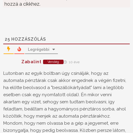
hozzá a cikkhez.
25
HOZZÁSZÓLÁS
Legrégebbi
Zabalint
Vendég
10 éve
Lutonban az egyik boltban úgy csinálják, hogy az
automata pénztárak csak akkor engednek a végén fizetni,
ha előtte beolvasod a "beszállókártyádat" (ami a legtöbb
esetben csak egy nyomtatott oldal). Én mikor venni
akartam egy vizet, sehogy sem tudtam beolvasni, így
feladtam, beálltam a hagyományos pénztáros sorba, ahol
közölték, hogy menjek az automata pénztárakhoz.
Mondom, hogy nem olvassa be a gép a jegyemet, erre
bizonygatja, hogy pedig beolvassa. Közben persze látom,