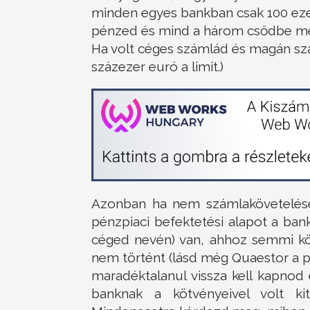
minden egyes bankban csak 100 eze
pénzed és mind a három csődbe men
Ha volt céges számlád és magán szá
százezer euró a limit.)
Azonban ha nem számlakövetelésed
pénzpiaci befektetési alapot a bank
céged nevén) van, ahhoz semmi k
nem történt (lásd még Quaestor a p
maradéktalanul vissza kell kapnod 
banknak a kötvényeivel volt ki