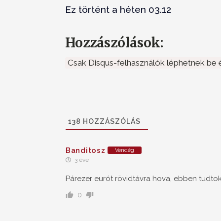
Ez történt a héten 03.12
Hozzászólások:
Csak Disqus-felhasználók léphetnek be é
138
HOZZÁSZÓLÁS
Banditosz
Vendég
3 éve
Párezer eurót rövidtávra hova, ebben tudtok
0