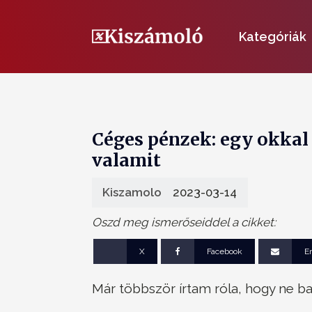
Kategóriák
Céges pénzek: egy okkal 
valamit
Kiszamolo
2023-03-14
Oszd meg ismerőseiddel a cikket:
X
Facebook
E
Már többször írtam róla, hogy ne b