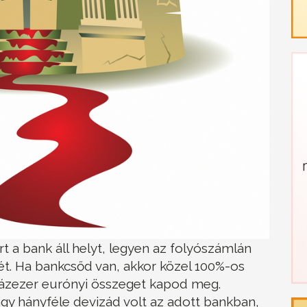
 a bank áll helyt, legyen az folyószámlán
tét. Ha bankcsőd van, akkor közel 100%-os
százezer eurónyi összeget kapod meg.
gy hányféle devizád volt az adott bankban,