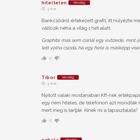
hiteltelen
Vendég
3 éve
Bankcsődről értekezett grafit, itt hülyézte 
változik néha a világ 1 hét alatt.
Graphite más sem csinál egy évtizede, mint a
lett volna csoda, ha egy hete is másképp vis
0
Tibor
Vendég
3 éve
Nyitott valaki mostanában Kft-nek értékpapír
egy nem hiteles, de telefonon azt mondták n
mert meg is tartják. Kinek mi a tapasztalata?
0
cabala
Vendég