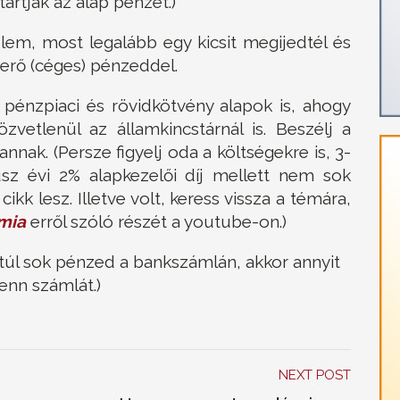
rtják az alap pénzét.)
lem, most legalább egy kicsit megijedtél és
verő (céges) pénzeddel.
 pénzpiaci és rövidkötvény alapok is, ahogy
özvetlenül az államkincstárnál is. Beszélj a
nak. (Persze figyelj oda a költségekre is, 3-
lusz évi 2% alapkezelői díj mellett nem sok
k lesz. Illetve volt, keress vissza a témára,
mia
erről szóló részét a youtube-on.)
 túl sok pénzed a bankszámlán, akkor annyit
enn számlát.)
NEXT POST