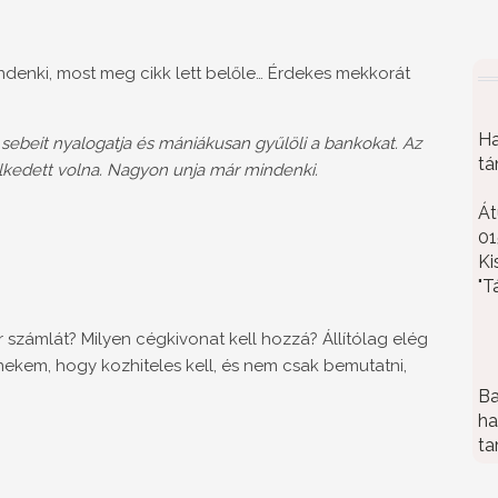
mindenki, most meg cikk lett belőle… Érdekes mekkorát
Ha
 sebeit nyalogatja és mániákusan gyűlöli a bankokat. Az
tá
elkedett volna. Nagyon unja már mindenki.
Át
01
Ki
"T
 számlát? Milyen cégkivonat kell hozzá? Állítólag elég
ekem, hogy kozhiteles kell, és nem csak bemutatni,
Ba
ha
ta