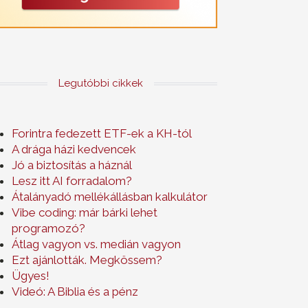
Legutóbbi cikkek
Forintra fedezett ETF-ek a KH-tól
A drága házi kedvencek
Jó a biztosítás a háznál
Lesz itt AI forradalom?
Átalányadó mellékállásban kalkulátor
Vibe coding: már bárki lehet
programozó?
Átlag vagyon vs. medián vagyon
Ezt ajánlották. Megkössem?
Ügyes!
Videó: A Biblia és a pénz