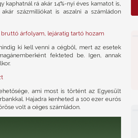
y kaphatnál rá akár 14%-nyi éves kamatot is,
 akár százmilliókat is aszalni a számládon
 bruttó árfolyam, lejáratig tartó hozam
indig ki kell venni a cégből, mert az esetek
magánemberként fekteted be. Igen, annak
kor.
zt
ehetősége, ami most is történt az Egyesült
erbankkal. Hajadra kenheted a 100 ezer eurós
öröse volt a céges számládon.