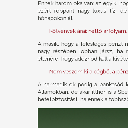
Ennek három oka van: az egyik, hog
ezért roppant nagy luxus tíz, de
hónapokon át.
Kötvények árai: nettó árfolyam,
A másik, hogy a felesleges pénzt m
nagy részében jobban jársz, ha 
ellenére, hogy adóznod kell a kivétel
Nem veszem ki a cégből a pén
A harmadik ok pedig a bankcsőd l
Államokban, de akár itthon is a Sb
betétbiztosítást, ha ennek a többsz