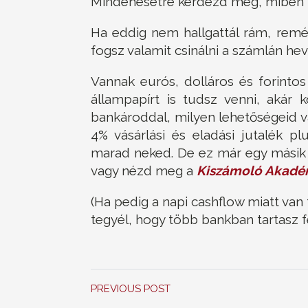
Mindenesetre kérdezd meg, miben ta
Ha eddig nem hallgattál rám, remé
fogsz valamit csinálni a számlán he
Vannak eurós, dolláros és forintos
állampapírt is tudsz venni, akár k
bankároddal, milyen lehetőségeid van
4% vásárlási és eladási jutalék p
marad neked. De ez már egy másik cik
vagy nézd meg a
Kiszámoló Akadé
(Ha pedig a napi cashflow miatt van
tegyél, hogy több bankban tartasz f
PREVIOUS POST