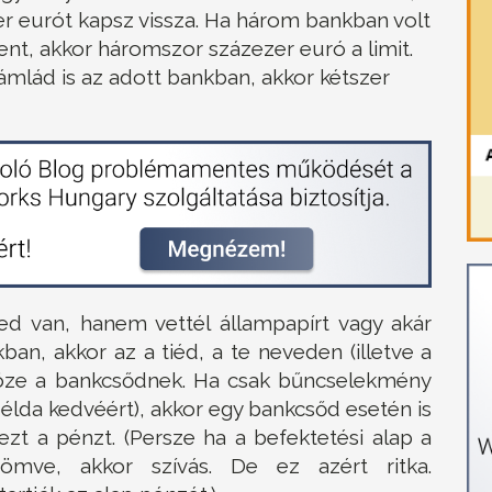
r eurót kapsz vissza. Ha három bankban volt
t, akkor háromszor százezer euró a limit.
mlád is az adott bankban, akkor kétszer
 van, hanem vettél állampapírt vagy akár
ban, akkor az a tiéd, a te neveden (illetve a
öze a bankcsődnek. Ha csak bűncselekmény
élda kedvéért), akkor egy bankcsőd esetén is
ezt a pénzt. (Persze ha a befektetési alap a
tömve, akkor szívás. De ez azért ritka.