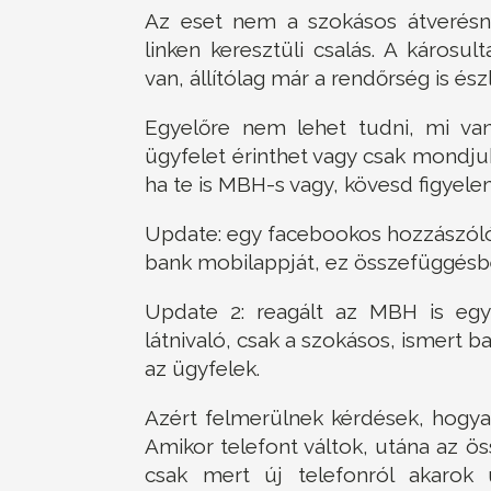
Az eset nem a szokásos átverésne
linken keresztüli csalás. A káros
van, állítólag már a rendőrség is é
Egyelőre nem lehet tudni, mi van
ügyfelet érinthet vagy csak mondju
ha te is MBH-s vagy, kövesd figyele
Update: egy facebookos hozzászóló 
bank mobilappját, ez összefüggésbe
Update 2: reagált az MBH is egy
látnivaló, csak a szokásos, ismert 
az ügyfelek.
Azért felmerülnek kérdések, hogyan
Amikor telefont váltok, utána az ös
csak mert új telefonról akarok 