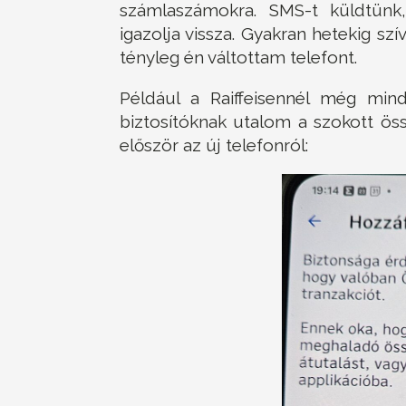
számlaszámokra. SMS-t küldtünk, 
igazolja vissza. Gyakran hetekig sz
tényleg én váltottam telefont.
Például a Raiffeisennél még min
biztosítóknak utalom a szokott ö
először az új telefonról: