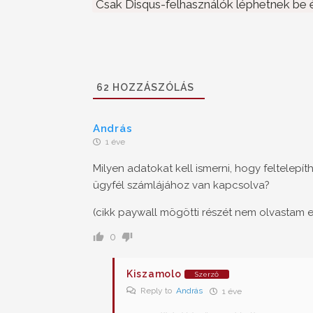
Csak Disqus-felhasználók léphetnek be é
62
HOZZÁSZÓLÁS
András
1 éve
Milyen adatokat kell ismerni, hogy feltelepí
ügyfél számlájához van kapcsolva?
(cikk paywall mögötti részét nem olvastam e
0
Kiszamolo
Szerző
Reply to
András
1 éve