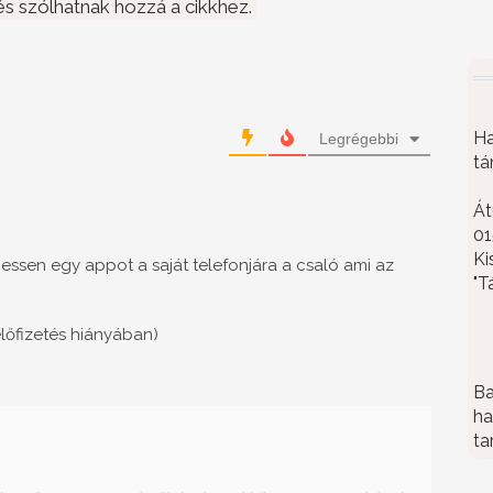
s szólhatnak hozzá a cikkhez.
Ha
Legrégebbi
tá
Át
01
Ki
thessen egy appot a saját telefonjára a csaló ami az
"T
lőfizetés hiányában)
Ba
ha
ta