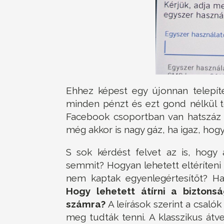
Ehhez képest egy újonnan telepít
minden pénzt és ezt gond nélkül t
Facebook csoportban van hatszáz k
még akkor is nagy gáz, ha igaz, hog
S sok kérdést felvet az is, hogy
semmit? Hogyan lehetett eltéríteni 
nem kaptak egyenlegértesítőt? Ha
Hogy lehetett átírni a bizton
számra?
A leírások szerint a csalók
meg tudták tenni. A klasszikus át