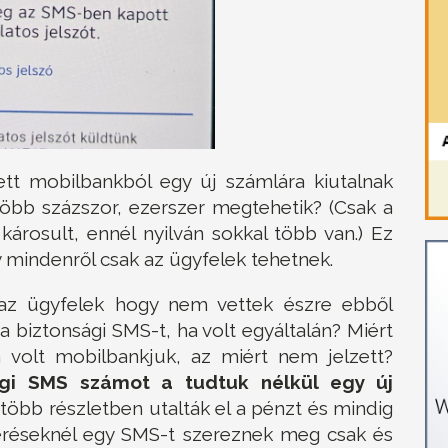
ett mobilbankból egy új számlára kiutalnak
öbb százszor, ezerszer megtehetik? (Csak a
árosult, ennél nyilván sokkal több van.) Ez
y mindenről csak az ügyfelek tehetnek.
 az ügyfelek hogy nem vettek észre ebből
a biztonsági SMS-t, ha volt egyáltalán? Miért
 volt mobilbankjuk, az miért nem jelzett?
sági SMS számot a tudtuk nélkül egy új
 több részletben utalták el a pénzt és mindig
veréseknél egy SMS-t szereznek meg csak és