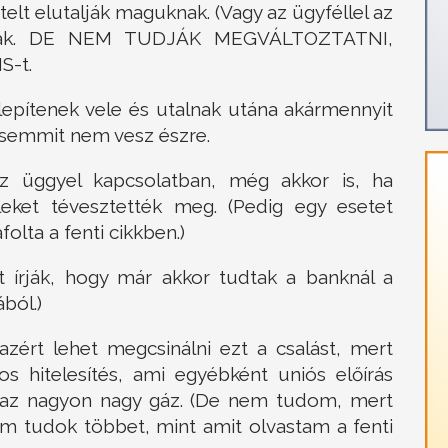
ételt elutalják maguknak. (Vagy az ügyféllel az
atják. DE NEM TUDJÁK MEGVÁLTOZTATNI,
S-t.
epítenek vele és utalnak utána akármennyit
 semmit nem vesz észre.
z üggyel kapcsolatban, még akkor is, ha
leket tévesztették meg. (Pedig egy esetet
olta a fenti cikkben.)
t írják, hogy már akkor tudtak a banknál a
ból.)
zért lehet megcsinálni ezt a csalást, mert
ros hitelesítés, ami egyébként uniós előírás
t, az nagyon nagy gáz. (De nem tudom, mert
em tudok többet, mint amit olvastam a fenti