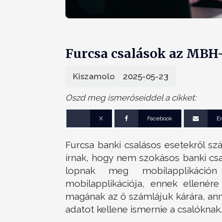
Furcsa csalások az MBH
Kiszamolo
2025-05-23
Oszd meg ismerőseiddel a cikket:
X
Facebook
E
Furcsa banki csalásos esetekről s
írnak, hogy nem szokásos banki cs
lopnak meg mobilapplikáció
mobilapplikációja, ennek ellenére
magának az ő számlájuk kárára, ann
adatot kellene ismernie a csalóknak.