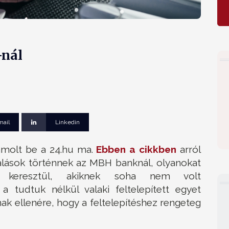
-nál
mail
Linkedin
zámolt be a 24.hu ma.
Ebben a cikkben
arról
alások történnek az MBH banknál, olyanokat
n keresztül, akiknek soha nem volt
 a tudtuk nélkül valaki feltelepített egyet
ak ellenére, hogy a feltelepítéshez rengeteg