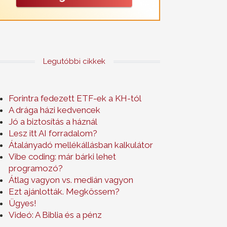
Legutóbbi cikkek
Forintra fedezett ETF-ek a KH-tól
A drága házi kedvencek
Jó a biztosítás a háznál
Lesz itt AI forradalom?
Átalányadó mellékállásban kalkulátor
Vibe coding: már bárki lehet
programozó?
Átlag vagyon vs. medián vagyon
Ezt ajánlották. Megkössem?
Ügyes!
Videó: A Biblia és a pénz