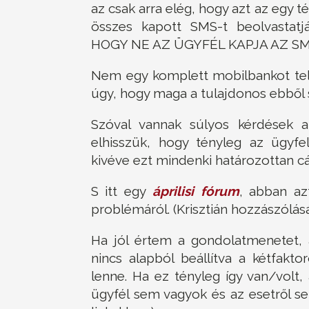
az csak arra elég, hogy azt az egy t
összes kapott SMS-t beolvast
HOGY NE AZ ÜGYFÉL KAPJA AZ SM
Nem egy komplett mobilbankot tel
úgy, hogy maga a tulajdonos ebből
Szóval vannak súlyos kérdések a
elhisszük, hogy tényleg az ügyfe
kivéve ezt mindenki határozottan cáf
S itt egy
áprilisi fórum
, abban az
problémáról. (Krisztián hozzászólásá
Ha jól értem a gondolatmenetet, a
nincs alapból beállítva a kétfakto
lenne. Ha ez tényleg így van/vol
ügyfél sem vagyok és az esetről s