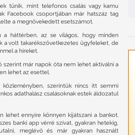
k tűnik, mint telefonos csalás vagy kamu
ultak Facebook csoportjában már hatszáz tag
szlelte a megnövekedett esetszámot.
 a háttérben, az se világos, hogy minden
k a volt takarékszövetkezetes ügyfeleket, de
mmel a híreket.
szerint már napok óta nem lehet aktíválni a
n lehet az esettel.
 közleményben, szerintük nincs itt semmi
bankos adathalász csalásoknak estek áldozatul
 lehet ennyire könnyen kijátszani a bankot.
szes banki app vérré szívat, gyakran hetekig,
utalni, meglévő és már gyakran használt