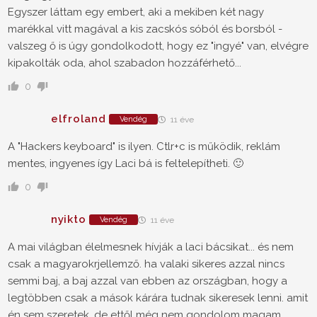
Egyszer láttam egy embert, aki a mekiben két nagy
marékkal vitt magával a kis zacskós sóból és borsból -
valszeg ő is úgy gondolkodott, hogy ez "ingyé" van, elvégre
kipakolták oda, ahol szabadon hozzáférhető...
0
elfroland
Vendég
11 éve
A "Hackers keyboard" is ilyen. Ctlr+c is működik, reklám
mentes, ingyenes így Laci bá is feltelepítheti. 🙂
0
nyikto
Vendég
11 éve
A mai világban élelmesnek hívják a laci bácsikat... és nem
csak a magyarokrjellemző. ha valaki sikeres azzal nincs
semmi baj, a baj azzal van ebben az országban, hogy a
legtöbben csak a mások kárára tudnak sikeresek lenni. amit
én sem szeretek, de ettől még nem gondolom magam