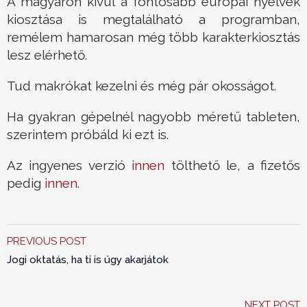
A magyaron kívül a fontosabb európai nyelvek
kiosztása is megtalálható a programban,
remélem hamarosan még több karakterkiosztás
lesz elérhető.
Tud makrókat kezelni és még pár okosságot.
Ha gyakran gépelnél nagyobb méretű tableten,
szerintem próbáld ki ezt is.
Az ingyenes verzió
innen
tölthető le, a fizetős
pedig
innen
.
PREVIOUS POST
Jogi oktatás, ha ti is úgy akarjátok
NEXT POST