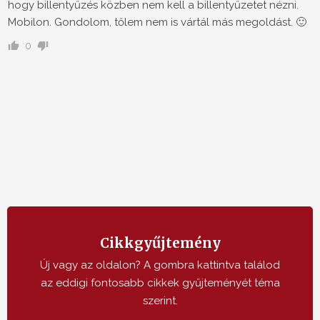
hogy billentyűzés közben nem kell a billentyűzetet nézni.
Mobilon. Gondolom, tőlem nem is vártál más megoldást. 🙂
0
Cikkgyűjtemény
Új vagy az oldalon? A gombra kattintva találod
az eddigi fontosabb cikkek gyűjteményét téma
szerint.