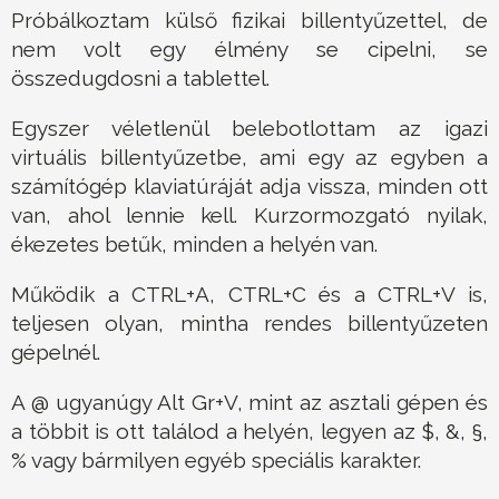
Próbálkoztam külső fizikai billentyűzettel, de
nem volt egy élmény se cipelni, se
összedugdosni a tablettel.
Egyszer véletlenül belebotlottam az igazi
virtuális billentyűzetbe, ami egy az egyben a
számítógép klaviatúráját adja vissza, minden ott
van, ahol lennie kell. Kurzormozgató nyilak,
ékezetes betűk, minden a helyén van.
Működik a CTRL+A, CTRL+C és a CTRL+V is,
teljesen olyan, mintha rendes billentyűzeten
gépelnél.
A @ ugyanúgy Alt Gr+V, mint az asztali gépen és
a többit is ott találod a helyén, legyen az $, &, §,
% vagy bármilyen egyéb speciális karakter.