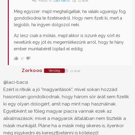
Reply to
Laci bácsi
11 éve
Még egyszer: majd meghallgatlak, ha valaki ugyanígy fog
gondolkodnia te fizetésedről. Hogy nem fizeti ki, mert a
legjobb, ha ingyen dolgozol neki.
Az lesz csak a mókás, majd akkor is iszunk egy sört és
nevetünk egy jót és megemlékezünk arról, hogy te hány
ember munkabérét loptad el eddig.
0
Zorkooo
Vendég
11 éve
@laci-bacsi
Ezért is ritkák a jó "magyarítások", mivel sokan hozzád
hasonlóan gondolkodnak, hogy három sör árát sem fizetik
ki egy olyan dologért, amit nap mint nap használnak.
Egyébként se főleg magyar piacra vannak ezek az
alkalmazások, mivel a magyarok általában nem tisztelik a
másik munkáját. Pláne ha a másik még sikeres is, ilyenkor
még irigykedni és keresztbetenni is kötelező!