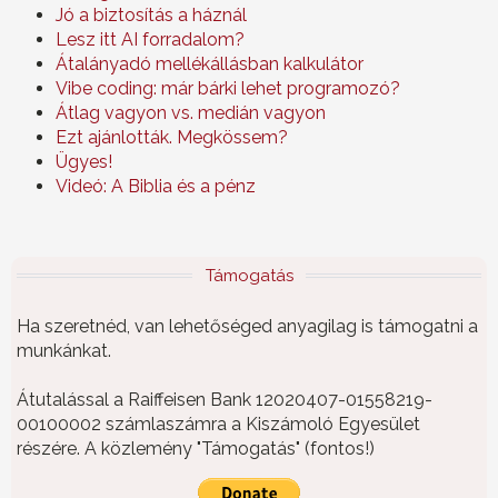
Jó a biztosítás a háznál
Lesz itt AI forradalom?
Átalányadó mellékállásban kalkulátor
Vibe coding: már bárki lehet programozó?
Átlag vagyon vs. medián vagyon
Ezt ajánlották. Megkössem?
Ügyes!
Videó: A Biblia és a pénz
Támogatás
Ha szeretnéd, van lehetőséged anyagilag is támogatni a
munkánkat.
Átutalással a Raiffeisen Bank 12020407-01558219-
00100002 számlaszámra a Kiszámoló Egyesület
részére. A közlemény "Támogatás" (fontos!)