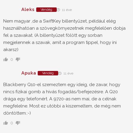
Aleks
Vendég
11 éve
Nem magyar ,de a SwiftKey billentyűzet, például elég
használhatóan a szövegkörnyezetnek megfelelően dobja
fel a szavakat. (A billentyűzet fölött egy sorban
megjelennek a szavak, amit a program tippel, hogy íni
akarsz)
0
Apuka
Vendég
11 éve
Blackberry Q10-el szemeztem egy ideig, de zavar, hogy
nincs fizikai gomb a hivás fogadás/befejezésre. A Q20
drága egy telefonért. A 9720-as nem mai, de a célnak
megfelelne. Most ez utóbbi a kiszemeltem, de még nem
döntöttem.:-)
0