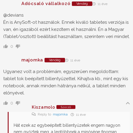
Adócsaló vállalkozó
Vendég
11 éve
@devians
Én is AnySoft-ot használok. Ennek kiváló tabletes verziója is
van, én igazából ezért kezdtem el használni. Én a Magyar
(Tablet/osztott) beállítást használtam, szerintem veri mindet.
0
majomka
Vendég
11 éve
Ugyanez volt a problémám, egyszerűen megoldottam:
tablet tok beépített billentyűzettel. Kihajtva kb., mint egy kis
notebook, annak minden hátránya nélkül, a tablet minden
előnyével.
0
Kiszamolo
Szerző
Reply to
majomka
11 éve
Hát ezek az egybeépített billentyűzetek engem nagyon
nem győztek meg, a legtöbbnek a minősége finoman