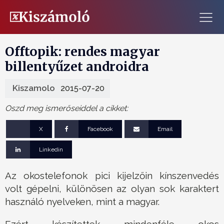
Offtopik: rendes magyar
billentyűzet androidra
Kiszamolo
2015-07-20
Oszd meg ismerőseiddel a cikket:
X
Facebook
Email
Linkedin
Az okostelefonok pici kijelzőin kínszenvedés
volt gépelni, különösen az olyan sok karaktert
használó nyelveken, mint a magyar.