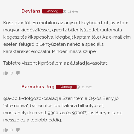
Deviáns
Vendég
11 éve
Kösz az infót. Én mobilon az anysoft keyboard-ot javaslom
magyar kiegészítéssel, qwertz billentyűzettel. (automata
kiegészítés kikapcsolva, idegbajt kaptam tőle) Az e-mail cím
esetén felugró billentyűzeten nehéz a speciális
karaktereket előcsalni. Minden másra szuper.
Tabletre viszont kipróbálom az általad javasoltat.
0
Barnabás.Jog
Vendég
11 éve
@a-bolti-dolgozo-csaladja Szerintem a Q5-ös Berry jó
"alternatíva", bár érintős, de fizikai a billentyűzet,
munkahelyeken volt 9300-as és 9700(?)-as Berrym is, de
messze ez a legjobb eddig.
0