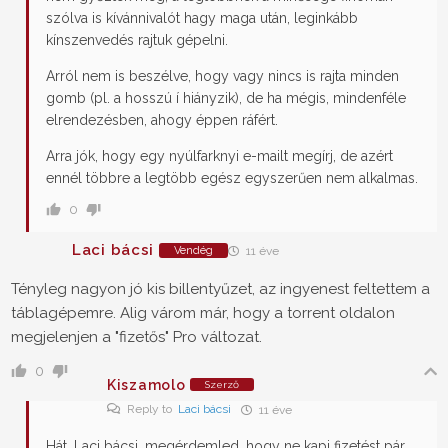
szólva is kívánnivalót hagy maga után, leginkább
kínszenvedés rajtuk gépelni.
Arról nem is beszélve, hogy vagy nincs is rajta minden
gomb (pl. a hosszú í hiányzik), de ha mégis, mindenféle
elrendezésben, ahogy éppen ráfért.
Arra jók, hogy egy nyúlfarknyi e-mailt megírj, de azért
ennél többre a legtöbb egész egyszerűen nem alkalmas.
0
Laci bácsi
Vendég
11 éve
Tényleg nagyon jó kis billentyűzet, az ingyenest feltettem a
táblagépemre. Alig várom már, hogy a torrent oldalon
megjelenjen a "fizetős" Pro változat.
0
Kiszamolo
Szerző
Reply to
Laci bácsi
11 éve
Hát, Laci bácsi, megérdemled, hogy ne kapj fizetést pár