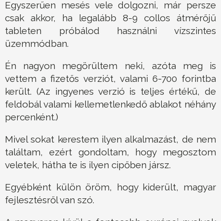
Egyszerűen mesés vele dolgozni, már persze
csak akkor, ha legalább 8-9 collos átmérőjű
tableten próbálod használni vízszintes
üzemmódban.
Én nagyon megörültem neki, azóta meg is
vettem a fizetős verziót, valami 6-700 forintba
került. (Az ingyenes verzió is teljes értékű, de
feldobál valami kellemetlenkedő ablakot néhány
percenként.)
Mivel sokat kerestem ilyen alkalmazást, de nem
találtam, ezért gondoltam, hogy megosztom
veletek, hátha te is ilyen cipőben jársz.
Egyébként külön öröm, hogy kiderült, magyar
fejlesztésről van szó.