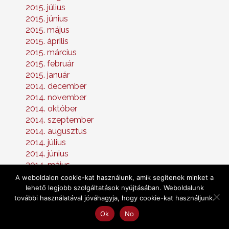
2015. július
2015. június
2015. május
2015. április
2015. március
2015. február
2015. január
2014. december
2014. november
2014. október
2014. szeptember
2014. augusztus
2014. július
2014. június
2014. május
2014. április
A weboldalon cookie-kat használunk, amik segítenek minket a
2014. március
lehető legjobb szolgáltatások nyújtásában. Weboldalunk
további használatával jóváhagyja, hogy cookie-kat használjunk.
2014. február
2014. január
Ok
No
2013. december