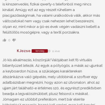
is kínszenvedés, fizikai qwerty-s telefonból meg nincs
kínálat. Amúgy ezt az egy részét rühellem a
piacgazdaságnnak, ha valami uralkodóvá válik, akkor más
változatokat nem vagy csak nehezen lehet beszerezni,
olyan ez, mint mikor a 90-es évek végén vadászni kellett a
felültöltős mosógépre, vagy a textil porzsákra.
0
KJozso
Vendég
11 éve
Jó kis alkalmazás, köszönjük! Valójában két fő virtuális
billentyűzet létezik. Az egyik a pötyögős, a másik az ujjunkat
a keyboardon húzva, a szükséges karaktereken
átszánkázva való gépelés, mely utóbbinál a szoftver egy
adatbázisban megnézni, hogy azon az útvonalon, ahol az
ujjam járt található-e értelmes szó, és egyrészt prediktivben
beadja a legvalószínűbbet, plusz felsorol x másikat.
Jómagam ez utóbbit preferálom, mert bár eleinte
kétségkívül macerás, hozzá kell szokni, meg kell tanulni