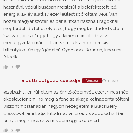
használni, végül busásan megtérül a belefektetett idő,
energia. 1.5 év alatt 17 ezer leütést spóroltam vele. Van
hozzá magyar szótár, és bár a ritkán használt ragoknál
megtérdel, de lehet olyat pl., hogy megtaníttadod vele a
"szavad járását" úgy, hogy a kimenő emailed szavait
megjegyzi. Ma már jobban szeretek a mobilom kis
billentyűzetén így "gépelni". Gyorsabb. De, igen, kinek mi
fekszik.
0
a bolti dolgozó családja
Vendég
11 éve
@zabalint : én rühellem az érintőképernyőt, ezért nincs még
okostelefonom, no meg a fene se akarja kétnaponta tölteni.
Viszont mostanában nagyon nézegetem a BlackBerry
Classic-ot, ami tudja futtatni az androidos appokat is. Bár
ennyit meg nincs szivem kiadni egy telefonért...
0