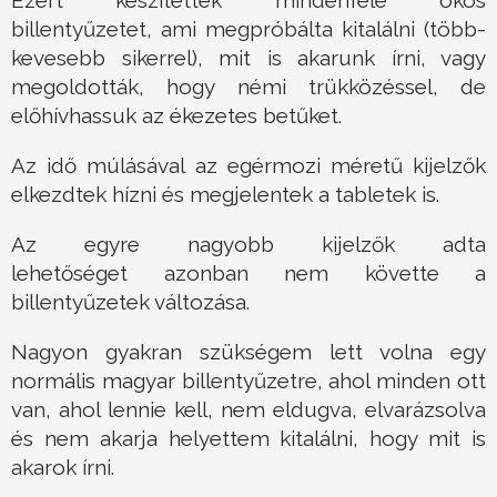
Ezért készítettek mindenféle okos
billentyűzetet, ami megpróbálta kitalálni (több-
kevesebb sikerrel), mit is akarunk írni, vagy
megoldották, hogy némi trükközéssel, de
előhívhassuk az ékezetes betűket.
Az idő múlásával az egérmozi méretű kijelzők
elkezdtek hízni és megjelentek a tabletek is.
Az egyre nagyobb kijelzők adta
lehetőséget azonban nem követte a
billentyűzetek változása.
Nagyon gyakran szükségem lett volna egy
normális magyar billentyűzetre, ahol minden ott
van, ahol lennie kell, nem eldugva, elvarázsolva
és nem akarja helyettem kitalálni, hogy mit is
akarok írni.