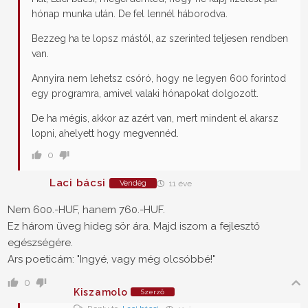
hónap munka után. De fel lennél háborodva.
Bezzeg ha te lopsz mástól, az szerinted teljesen rendben
van.
Annyira nem lehetsz csóró, hogy ne legyen 600 forintod
egy programra, amivel valaki hónapokat dolgozott.
De ha mégis, akkor az azért van, mert mindent el akarsz
lopni, ahelyett hogy megvennéd.
0
Laci bácsi
Vendég
11 éve
Nem 600.-HUF, hanem 760.-HUF.
Ez három üveg hideg sör ára. Majd iszom a fejlesztő
egészségére.
Ars poeticám: "Ingyé, vagy még olcsóbbé!"
0
Kiszamolo
Szerző