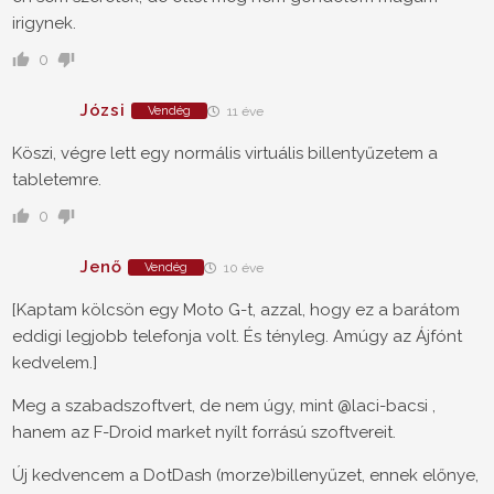
irigynek.
0
Józsi
Vendég
11 éve
Köszi, végre lett egy normális virtuális billentyűzetem a
tabletemre.
0
Jenő
Vendég
10 éve
[Kaptam kölcsön egy Moto G-t, azzal, hogy ez a barátom
eddigi legjobb telefonja volt. És tényleg. Amúgy az Ájfónt
kedvelem.]
Meg a szabadszoftvert, de nem úgy, mint @laci-bacsi ,
hanem az F-Droid market nyílt forrású szoftvereit.
Új kedvencem a DotDash (morze)billenyűzet, ennek előnye,