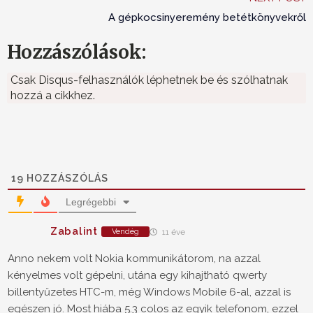
A gépkocsinyeremény betétkönyvekről
Hozzászólások:
Csak Disqus-felhasználók léphetnek be és szólhatnak
hozzá a cikkhez.
19
HOZZÁSZÓLÁS
Legrégebbi
Zabalint
Vendég
11 éve
Anno nekem volt Nokia kommunikátorom, na azzal
kényelmes volt gépelni, utána egy kihajtható qwerty
billentyűzetes HTC-m, még Windows Mobile 6-al, azzal is
egészen jó. Most hiába 5.3 colos az egyik telefonom, ezzel