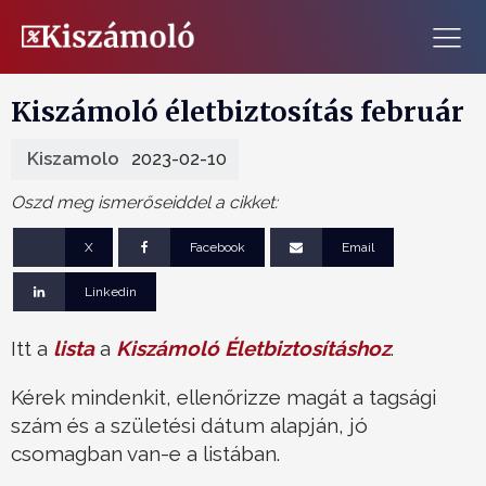
Kiszámoló életbiztosítás február
Kiszamolo
2023-02-10
Oszd meg ismerőseiddel a cikket:
X
Facebook
Email
Linkedin
Itt a
lista
a
Kiszámoló Életbiztosításhoz
.
Kérek mindenkit, ellenőrizze magát a tagsági
szám és a születési dátum alapján, jó
csomagban van-e a listában.