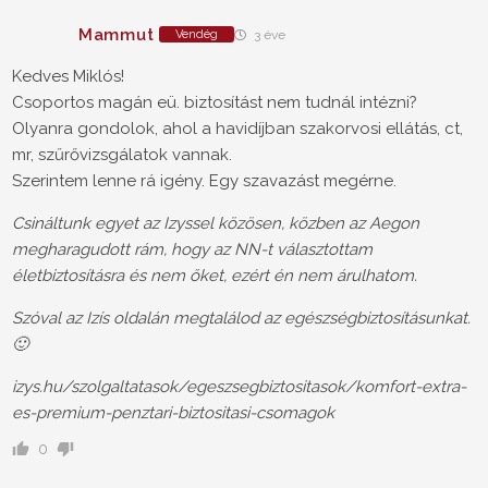
Mammut
Vendég
3 éve
Kedves Miklós!
Csoportos magán eü. biztosítást nem tudnál intézni?
Olyanra gondolok, ahol a havidíjban szakorvosi ellátás, ct,
mr, szűrővizsgálatok vannak.
Szerintem lenne rá igény. Egy szavazást megérne.
Csináltunk egyet az Izyssel közösen, közben az Aegon
megharagudott rám, hogy az NN-t választottam
életbiztosításra és nem őket, ezért én nem árulhatom.
Szóval az Izís oldalán megtalálod az egészségbiztosításunkat.
🙂
izys.hu/szolgaltatasok/egeszsegbiztositasok/komfort-extra-
es-premium-penztari-biztositasi-csomagok
0