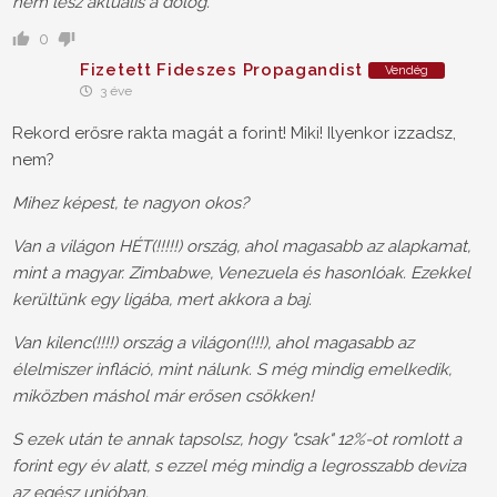
nem lesz aktuális a dolog.
0
Fizetett Fideszes Propagandist
Vendég
3 éve
Rekord erősre rakta magát a forint! Miki! Ilyenkor izzadsz,
nem?
Mihez képest, te nagyon okos?
Van a világon HÉT(!!!!!) ország, ahol magasabb az alapkamat,
mint a magyar. Zimbabwe, Venezuela és hasonlóak. Ezekkel
kerültünk egy ligába, mert akkora a baj.
Van kilenc(!!!!) ország a világon(!!!), ahol magasabb az
élelmiszer infláció, mint nálunk. S még mindig emelkedik,
miközben máshol már erősen csökken!
S ezek után te annak tapsolsz, hogy "csak" 12%-ot romlott a
forint egy év alatt, s ezzel még mindig a legrosszabb deviza
az egész unióban.