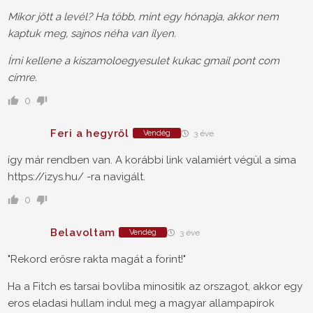
Mikor jött a levél? Ha több, mint egy hónapja, akkor nem
kaptuk meg, sajnos néha van ilyen.
Írni kellene a kiszamoloegyesulet kukac gmail pont com
címre.
0
Feri a hegyről
Vendég
3 éve
így már rendben van. A korábbi link valamiért végül a sima
https://izys.hu/ -ra navigált.
0
Belavoltam
Vendég
3 éve
"Rekord erősre rakta magát a forint!"
Ha a Fitch es tarsai bovliba minositik az orszagot, akkor egy
eros eladasi hullam indul meg a magyar allampapirok