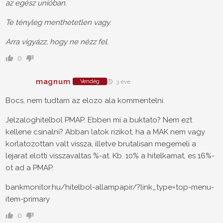
az egész unióban.
Te tényleg menthetetlen vagy.
Arra vigyázz, hogy ne nézz fel.
0
magnum
Vendég
3 éve
Bocs, nem tudtam az elozo ala kommentelni.
Jelzaloghitelbol PMAP. Ebben mi a buktato? Nem ezt
kellene csinalni? Abban latok rizikot, ha a MAK nem vagy
korlatozottan valt vissza, illetve brutalisan megemeli a
lejarat elotti visszavaltas %-at. Kb. 10% a hitelkamat, es 16%-
ot ad a PMAP.
bankmonitor.hu/hitelbol-allampapir/?link_type=top-menu-
item-primary
0