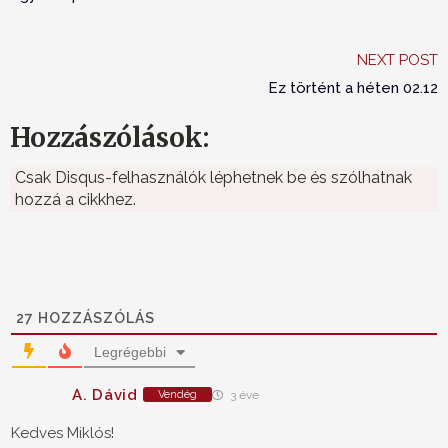
NEXT POST
Ez történt a héten 02.12
Hozzászólások:
Csak Disqus-felhasználók léphetnek be és szólhatnak
hozzá a cikkhez.
27
HOZZÁSZÓLÁS
Legrégebbi
A. Dávid
Vendég
3 éve
Kedves Miklós!