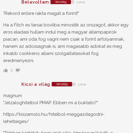
Belavoltam
Vendég
3 éve
"Rekord erősre rakta magát a forint!"
Ha a Fitch es tarsai bovliba minositik az orszagot, akkor egy
eros eladasi hullam indul meg a magyar allampapirok
piacan, ami oda fog vagni nem csak a forint arfolyamnak,
hanem az adossagnak is, ami magasabb adokat es meg
inkabb csokkeno allami szolgaltatasokat fog
eredmenyezni.
0
Kicsi a világ
Vendég
3 éve
magnum
"Jelzaloghitelbol PMAP. Ebben mi a buktato?"
https://kiszamolo.hu/hitelbol-meggazdagodni-
lehetseges/