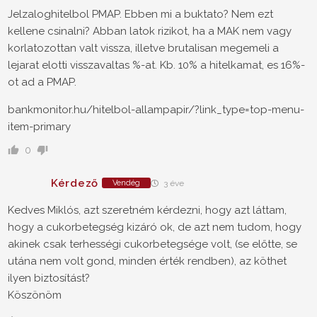
Jelzaloghitelbol PMAP. Ebben mi a buktato? Nem ezt
kellene csinalni? Abban latok rizikot, ha a MAK nem vagy
korlatozottan valt vissza, illetve brutalisan megemeli a
lejarat elotti visszavaltas %-at. Kb. 10% a hitelkamat, es 16%-
ot ad a PMAP.
bankmonitor.hu/hitelbol-allampapir/?link_type=top-menu-
item-primary
0
Kérdező
Vendég
3 éve
Kedves Miklós, azt szeretném kérdezni, hogy azt láttam,
hogy a cukorbetegség kizáró ok, de azt nem tudom, hogy
akinek csak terhességi cukorbetegsége volt, (se előtte, se
utána nem volt gond, minden érték rendben), az köthet
ilyen biztosítást?
Köszönöm