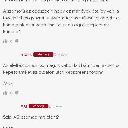
"Többen kértétek, hogy írjak róla, tényleg működik-e.
A szomorú az egészben, hogy ez már évek óta így van, a
lakáshitel és gyakran a szabadfelhasználású jelzáloghitel
kamata alacsonyabb, mint a lakossági állampapírok
kamata."
0
márk
Vendég
3 éve
Az életbiztosítási csomagok változtak bármiben azokhoz
képest amiket az oldalon látni két screenshoton?
Nem
0
AQ
Vendég
3 éve
Szia, AQ csomag mit jelent?