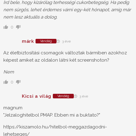
Írd bele, hogy kizárólag terhességi cukorbetegség. Ha pedig
nem sürgős, lehet érdemes várni egy-két hónapot, amíg már
nem lesz aktuális a dolog.
0
márk
Vendég
3 éve
Az életbiztosítási csomagok változtak bármiben azokhoz
képest amiket az oldalon látni két screenshoton?
Nem
0
Kicsi a világ
Vendég
3 éve
magnum
"Jelzaloghitelbol PMAP. Ebben mi a buktato?"
https://kiszamolo.hu/hitelbol-meggazdagodni-
lehetseges/