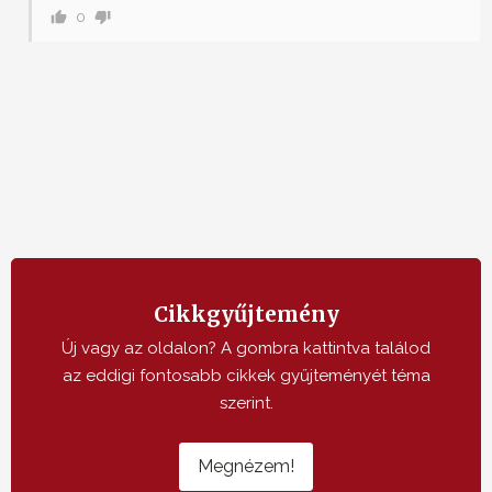
0
Cikkgyűjtemény
Új vagy az oldalon? A gombra kattintva találod
az eddigi fontosabb cikkek gyűjteményét téma
szerint.
Megnézem!