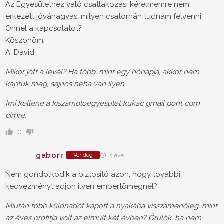
Az Egyesülethez való csatlakozási kérelmemre nem
érkezett jóváhagyás, milyen csatornán tudnám felvenni
Önnel a kapcsolatot?
Köszönöm,
A. Dávid
Mikor jött a levél? Ha több, mint egy hónapja, akkor nem
kaptuk meg, sajnos néha van ilyen.
Írni kellene a kiszamoloegyesulet kukac gmail pont com
címre.
0
gaborr
Vendég
3 éve
Nem gondolkodik a biztosító azon, hogy további
kedvezményt adjon ilyen embertömegnél?
Miután több különadót kapott a nyakába visszamenőleg, mint
az éves profitja volt az elmúlt két évben? Örülök, ha nem