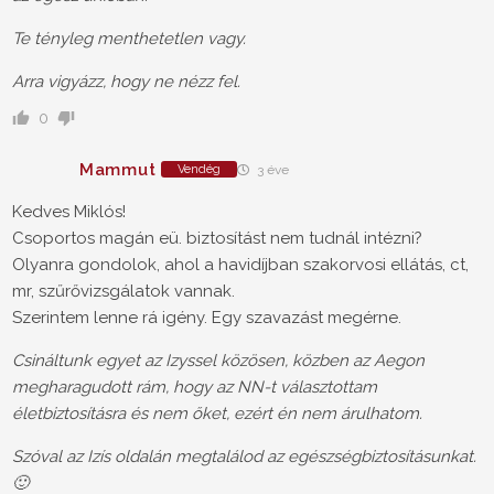
Te tényleg menthetetlen vagy.
Arra vigyázz, hogy ne nézz fel.
0
Mammut
Vendég
3 éve
Kedves Miklós!
Csoportos magán eü. biztosítást nem tudnál intézni?
Olyanra gondolok, ahol a havidíjban szakorvosi ellátás, ct,
mr, szűrővizsgálatok vannak.
Szerintem lenne rá igény. Egy szavazást megérne.
Csináltunk egyet az Izyssel közösen, közben az Aegon
megharagudott rám, hogy az NN-t választottam
életbiztosításra és nem őket, ezért én nem árulhatom.
Szóval az Izís oldalán megtalálod az egészségbiztosításunkat.
🙂