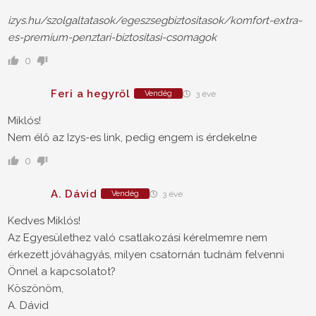
izys.hu/szolgaltatasok/egeszsegbiztositasok/komfort-extra-
es-premium-penztari-biztositasi-csomagok
0
Feri a hegyről
Vendég
3 éve
Miklós!
Nem élő az Izys-es link, pedig engem is érdekelne
0
A. Dávid
Vendég
3 éve
Kedves Miklós!
Az Egyesülethez való csatlakozási kérelmemre nem
érkezett jóváhagyás, milyen csatornán tudnám felvenni
Önnel a kapcsolatot?
Köszönöm,
A. Dávid