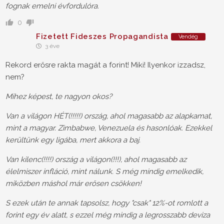
fognak emelni évfordulóra.
0
Fizetett Fideszes Propagandista
Vendég
3 éve
Rekord erősre rakta magát a forint! Miki! Ilyenkor izzadsz,
nem?
Mihez képest, te nagyon okos?
Van a világon HÉT(!!!!!) ország, ahol magasabb az alapkamat,
mint a magyar. Zimbabwe, Venezuela és hasonlóak. Ezekkel
kerültünk egy ligába, mert akkora a baj.
Van kilenc(!!!!) ország a világon(!!!), ahol magasabb az
élelmiszer infláció, mint nálunk. S még mindig emelkedik,
miközben máshol már erősen csökken!
S ezek után te annak tapsolsz, hogy "csak" 12%-ot romlott a
forint egy év alatt, s ezzel még mindig a legrosszabb deviza