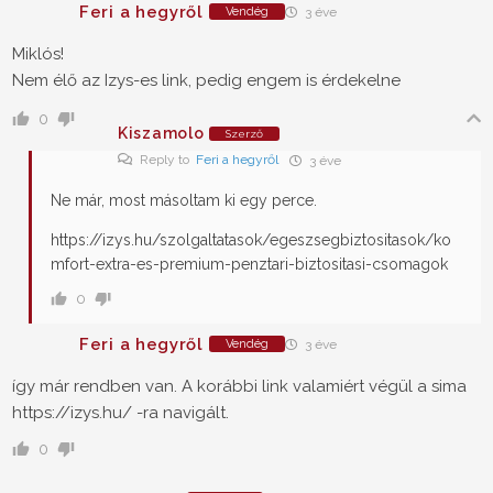
Feri a hegyről
Vendég
3 éve
Miklós!
Nem élő az Izys-es link, pedig engem is érdekelne
0
Kiszamolo
Szerző
Reply to
Feri a hegyről
3 éve
Ne már, most másoltam ki egy perce.
https://izys.hu/szolgaltatasok/egeszsegbiztositasok/ko
mfort-extra-es-premium-penztari-biztositasi-csomagok
0
Feri a hegyről
Vendég
3 éve
így már rendben van. A korábbi link valamiért végül a sima
https://izys.hu/ -ra navigált.
0