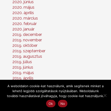
2020. június
2020. május
2020. április
2020. március
2020. február
2020. január
2019. december
2019. november
2019. október
2019. szeptember
2019. augusztus
2019. július
2019. június
2019. május
2019. április
2019. március
A weboldalon cookie-kat használunk, amik segítenek minket a
2019. február
lehető legjobb szolgáltatások nyújtásában. Weboldalunk
2019. január
további használatával jóváhagyja, hogy cookie-kat használjunk.
2018. december
Ok
No
2018. november
2018. október