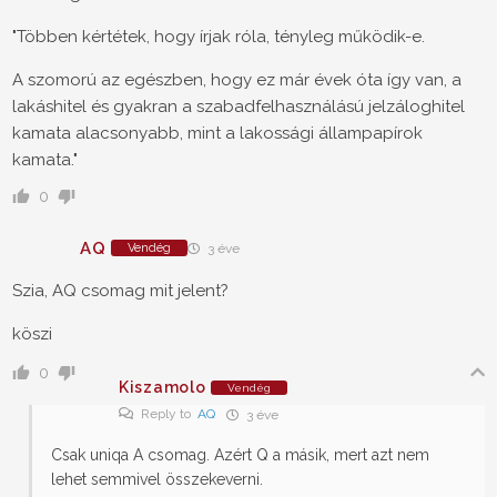
"Többen kértétek, hogy írjak róla, tényleg működik-e.
A szomorú az egészben, hogy ez már évek óta így van, a
lakáshitel és gyakran a szabadfelhasználású jelzáloghitel
kamata alacsonyabb, mint a lakossági állampapírok
kamata."
0
AQ
Vendég
3 éve
Szia, AQ csomag mit jelent?
köszi
0
Kiszamolo
Vendég
Reply to
AQ
3 éve
Csak uniqa A csomag. Azért Q a másik, mert azt nem
lehet semmivel összekeverni.