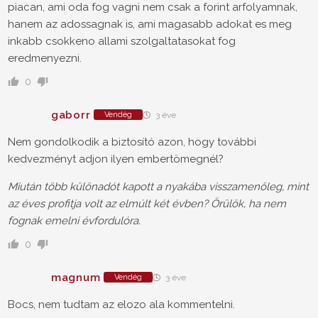
piacan, ami oda fog vagni nem csak a forint arfolyamnak,
hanem az adossagnak is, ami magasabb adokat es meg
inkabb csokkeno allami szolgaltatasokat fog
eredmenyezni.
0
gaborr
Vendég
3 éve
Nem gondolkodik a biztosító azon, hogy további
kedvezményt adjon ilyen embertömegnél?
Miután több különadót kapott a nyakába visszamenőleg, mint
az éves profitja volt az elmúlt két évben? Örülök, ha nem
fognak emelni évfordulóra.
0
magnum
Vendég
3 éve
Bocs, nem tudtam az elozo ala kommentelni.