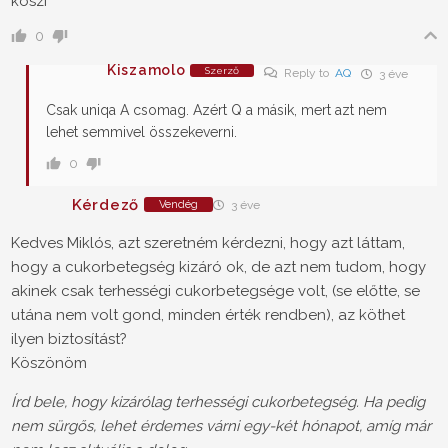
köszi
0
Kiszamolo
Szerző
Reply to
AQ
3 éve
Csak uniqa A csomag. Azért Q a másik, mert azt nem
lehet semmivel összekeverni.
0
Kérdező
Vendég
3 éve
Kedves Miklós, azt szeretném kérdezni, hogy azt láttam,
hogy a cukorbetegség kizáró ok, de azt nem tudom, hogy
akinek csak terhességi cukorbetegsége volt, (se előtte, se
utána nem volt gond, minden érték rendben), az köthet
ilyen biztosítást?
Köszönöm
Írd bele, hogy kizárólag terhességi cukorbetegség. Ha pedig
nem sürgős, lehet érdemes várni egy-két hónapot, amíg már